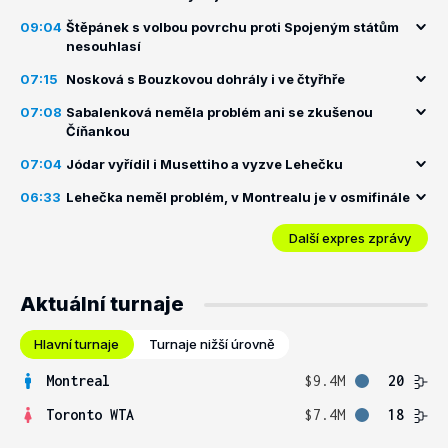
09:04
Štěpánek s volbou povrchu proti Spojeným státům
nesouhlasí
07:15
Nosková s Bouzkovou dohrály i ve čtyřhře
07:08
Sabalenková neměla problém ani se zkušenou
Číňankou
07:04
Jódar vyřídil i Musettiho a vyzve Lehečku
06:33
Lehečka neměl problém, v Montrealu je v osmifinále
Další expres zprávy
Aktuální turnaje
Hlavní turnaje
Turnaje nižší úrovně
Montreal
$9.4M
20
Toronto WTA
$7.4M
18