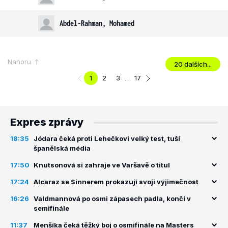
Abdel-Rahman, Mohamed
Nahoru
20 dalších...
1
2
3
17
…
Expres zprávy
18:35
Jódara čeká proti Lehečkovi velký test, tuší
španělská média
17:50
Knutsonová si zahraje ve Varšavě o titul
17:24
Alcaraz se Sinnerem prokazují svoji výjimečnost
16:26
Valdmannová po osmi zápasech padla, končí v
semifinále
11:37
Menšíka čeká těžký boj o osmifinále na Masters