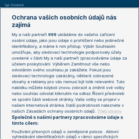
Iga Swiatek
Marie Bouzková
Ochrana vašich osobních údajů nás
Žebříčky
Kalendář turnajů
zajímá
My a naši partneři
999
ukládáme do vašeho zařízení
Žebříček ATP (muži)
Australian Open
osobní údaje, jako jsou údaje o prohlížení nebo jedinečné
Žebříček WTA (ženy)
French Open
identifikátory, a máme k nim přístup. Výběr Souhlasím
umožňuje, aby sledovací technologie podporovaly účely
Sázkařský žebříček
Wimbledon
uvedené v části My a naši partneři zpracováváme údaje za
US Open
účelem poskytování. Výběrem Zamítnout vše nebo
odvoláním svého souhlasu je zakážete. Pokud jsou
Turnaj mistrů
sledovací technologie zakázány, některé zobrazené
Turnaj mistryň
obsahy a reklamy pro vás nemusí být tolik relevantní. Tuto
Aktualní trendy
nabídku můžete kdykoli znovu zobrazit a změnit své volby
nebo souhlas odvolat kliknutím na odkaz Řízení předvoleb
ve spodní části webové stránky. Vaše volby se projeví v
Fotbalové přestupy
našem Internetová stránka. Další podrobnosti naleznete v
Livesport Daily
našich Zásadách ochrany osobních údajů.
Třetí strany
Společně s našimi partnery zpracováváme údaje s
LS Prague Open
tímto cílem:
Používání přesných údajů o zeměpisné poloze . Aktivní
vyhledávání identifikačních údajů v rámci specifických