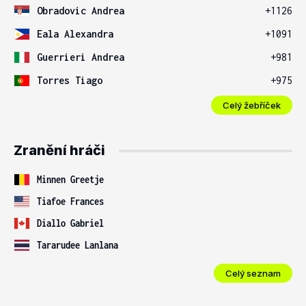
Obradovic Andrea
+1126
Eala Alexandra
+1091
Guerrieri Andrea
+981
Torres Tiago
+975
Celý žebříček
Zranění hráči
Minnen Greetje
Tiafoe Frances
Diallo Gabriel
Tararudee Lanlana
Celý seznam