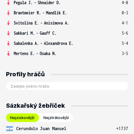
Pegula J.
-
Shnaider D.
4-0
Brantmeier R.
-
Mandlik E.
0-3
Svitolina E.
-
Anisimova A.
4-1
Sakkari M.
-
Gauff C.
5-6
Sabalenka A.
-
Alexandrova E.
5-4
Mertens E.
-
Osaka N.
3-5
Profily hráčů
Sázkařský žebříček
Nejziskovější
Nejztrátovější
Cerundolo Juan Manuel
+1737