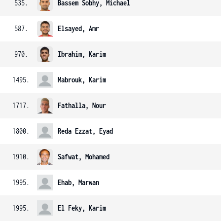
535.
Bassem Sobhy, Michael
587.
Elsayed, Amr
970.
Ibrahim, Karim
1495.
Mabrouk, Karim
1717.
Fathalla, Nour
1800.
Reda Ezzat, Eyad
1910.
Safwat, Mohamed
1995.
Ehab, Marwan
1995.
El Feky, Karim