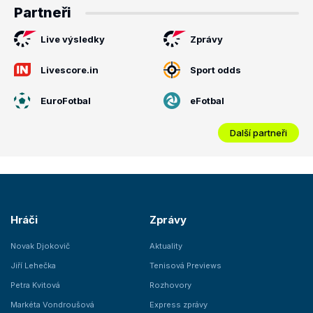
Partneři
Live výsledky
Zprávy
Livescore.in
Sport odds
EuroFotbal
eFotbal
Další partneři
Hráči
Zprávy
Novak Djokovič
Aktuality
Jiří Lehečka
Tenisová Previews
Petra Kvitová
Rozhovory
Markéta Vondroušová
Express zprávy