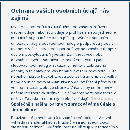
Marie Bouzková
Ochrana vašich osobních údajů nás
Žebříčky
Kalendář turnajů
zajímá
My a naši partneři
997
ukládáme do vašeho zařízení
Žebříček ATP (muži)
Australian Open
osobní údaje, jako jsou údaje o prohlížení nebo jedinečné
Žebříček WTA (ženy)
French Open
identifikátory, a máme k nim přístup. Výběr Souhlasím
umožňuje, aby sledovací technologie podporovaly účely
Sázkařský žebříček
Wimbledon
uvedené v části My a naši partneři zpracováváme údaje za
US Open
účelem poskytování. Výběrem Zamítnout vše nebo
odvoláním svého souhlasu je zakážete. Pokud jsou
Turnaj mistrů
sledovací technologie zakázány, některé zobrazené
Turnaj mistryň
obsahy a reklamy pro vás nemusí být tolik relevantní. Tuto
Aktualní trendy
nabídku můžete kdykoli znovu zobrazit a změnit své volby
nebo souhlas odvolat kliknutím na odkaz Řízení předvoleb
ve spodní části webové stránky. Vaše volby se projeví v
Fotbalové přestupy
našem Internetová stránka. Další podrobnosti naleznete v
Livesport Daily
našich Zásadách ochrany osobních údajů.
Třetí strany
Společně s našimi partnery zpracováváme údaje s
LS Prague Open
tímto cílem:
Používání přesných údajů o zeměpisné poloze . Aktivní
vyhledávání identifikačních údajů v rámci specifických
vlastností zařízení . Ukládání a/nebo přístup k informacím v
Podmínky užití
Nastavení soukromí