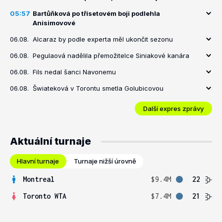
05:57
Bartůňková po třísetovém boji podlehla
Anisimovové
06.08.
Alcaraz by podle experta měl ukončit sezonu
06.08.
Pegulaová nadělila přemožitelce Siniakové kanára
06.08.
Fils nedal šanci Navonemu
06.08.
Šwiateková v Torontu smetla Golubicovou
Další expres zprávy
Aktuální turnaje
Hlavní turnaje
Turnaje nižší úrovně
Montreal
$9.4M
22
Toronto WTA
$7.4M
21