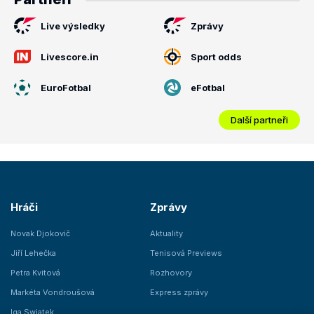
Live výsledky
Zprávy
Livescore.in
Sport odds
EuroFotbal
eFotbal
Další partneři
Hráči
Zprávy
Novak Djokovič
Aktuality
Jiří Lehečka
Tenisová Previews
Petra Kvitová
Rozhovory
Markéta Vondroušová
Express zprávy
Iga Swiatek