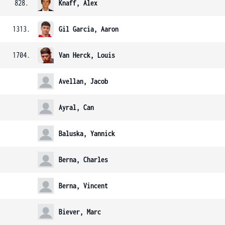
828.
Knaff, Alex
1313.
Gil Garcia, Aaron
1704.
Van Herck, Louis
Avellan, Jacob
Ayral, Can
Baluska, Yannick
Berna, Charles
Berna, Vincent
Biever, Marc