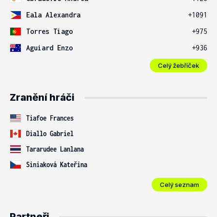
Eala Alexandra
+1091
Torres Tiago
+975
Aguiard Enzo
+936
Celý žebříček
Zranění hráči
Tiafoe Frances
Diallo Gabriel
Tararudee Lanlana
Siniaková Kateřina
Celý seznam
Partneři