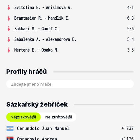
Svitolina E.
-
Anisimova A.
4-1
Brantmeier R.
-
Mandlik E.
0-3
Sakkari M.
-
Gauff C.
5-6
Sabalenka A.
-
Alexandrova E.
5-4
Mertens E.
-
Osaka N.
3-5
Profily hráčů
Sázkařský žebříček
Nejziskovější
Nejztrátovější
Cerundolo Juan Manuel
+1737
Obradovic Andrea
+1126