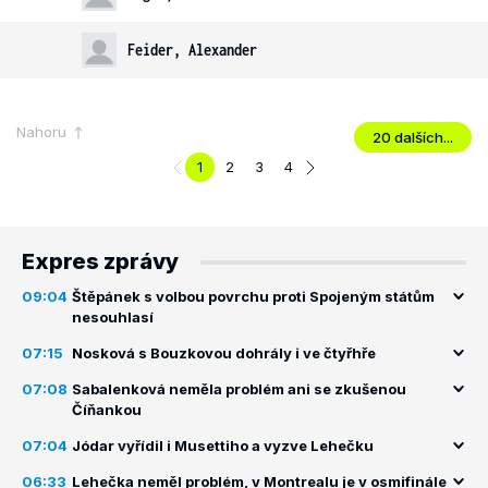
Feider, Alexander
Nahoru
20 dalších...
1
2
3
4
Expres zprávy
09:04
Štěpánek s volbou povrchu proti Spojeným státům
nesouhlasí
07:15
Nosková s Bouzkovou dohrály i ve čtyřhře
07:08
Sabalenková neměla problém ani se zkušenou
Číňankou
07:04
Jódar vyřídil i Musettiho a vyzve Lehečku
06:33
Lehečka neměl problém, v Montrealu je v osmifinále