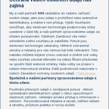
Žebříčky
Kalendář turnajů
zajímá
My a naši partneři
999
ukládáme do vašeho zařízení
Žebříček ATP (muži)
Australian Open
osobní údaje, jako jsou údaje o prohlížení nebo jedinečné
Žebříček WTA (ženy)
French Open
identifikátory, a máme k nim přístup. Výběr Souhlasím
umožňuje, aby sledovací technologie podporovaly účely
Sázkařský žebříček
Wimbledon
uvedené v části My a naši partneři zpracováváme údaje za
US Open
účelem poskytování. Výběrem Zamítnout vše nebo
odvoláním svého souhlasu je zakážete. Pokud jsou
Turnaj mistrů
sledovací technologie zakázány, některé zobrazené
Turnaj mistryň
obsahy a reklamy pro vás nemusí být tolik relevantní. Tuto
Aktualní trendy
nabídku můžete kdykoli znovu zobrazit a změnit své volby
nebo souhlas odvolat kliknutím na odkaz Řízení předvoleb
ve spodní části webové stránky. Vaše volby se projeví v
Fotbalové přestupy
našem Internetová stránka. Další podrobnosti naleznete v
Livesport Daily
našich Zásadách ochrany osobních údajů.
Třetí strany
Společně s našimi partnery zpracováváme údaje s
LS Prague Open
tímto cílem:
Používání přesných údajů o zeměpisné poloze . Aktivní
vyhledávání identifikačních údajů v rámci specifických
vlastností zařízení . Ukládání a/nebo přístup k informacím v
Podmínky užití
Nastavení soukromí
zařízení . Personalizovaná reklama a obsah, měření reklam
GDPR a žurnalistika
Reklama
a obsahu, průzkum publika a rozvoj služeb .
Informace o zpracování osobních
Kontakt