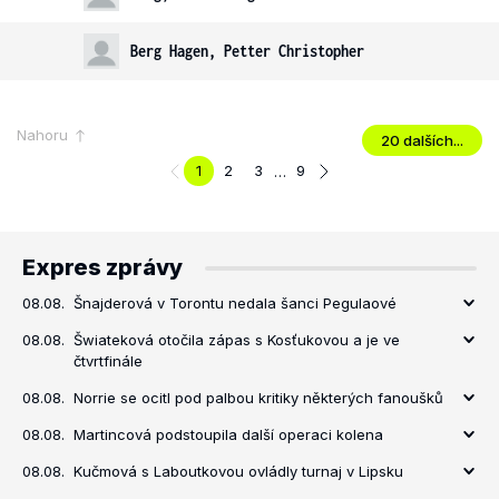
Berg Hagen, Petter Christopher
Nahoru
20 dalších...
1
2
3
9
…
Expres zprávy
08.08.
Šnajderová v Torontu nedala šanci Pegulaové
08.08.
Šwiateková otočila zápas s Kosťukovou a je ve
čtvrtfinále
08.08.
Norrie se ocitl pod palbou kritiky některých fanoušků
08.08.
Martincová podstoupila další operaci kolena
08.08.
Kučmová s Laboutkovou ovládly turnaj v Lipsku