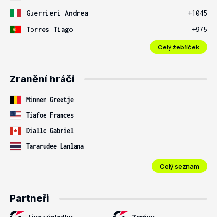
Guerrieri Andrea
+1045
Torres Tiago
+975
Celý žebříček
Zranění hráči
Minnen Greetje
Tiafoe Frances
Diallo Gabriel
Tararudee Lanlana
Celý seznam
Partneři
Live výsledky
Zprávy