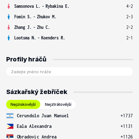
Samsonova L.
-
Rybakina E.
4-2
Fomin S.
-
Zhukov M.
2-3
Zhang J.
-
Zhu C.
2-2
Lootsma N.
-
Koenders R.
2-1
Profily hráčů
Sázkařský žebříček
Nejziskovější
Nejztrátovější
Cerundolo Juan Manuel
+1737
Eala Alexandra
+1131
Obradovic Andrea
+1126