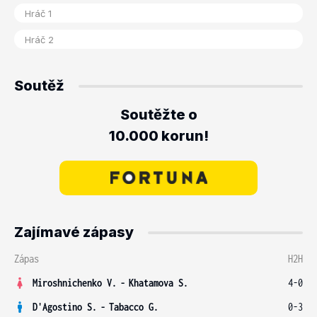
Soutěž
Soutěžte o
10.000 korun!
Zajímavé zápasy
Zápas
H2H
Miroshnichenko V.
-
Khatamova S.
4-0
D'Agostino S.
-
Tabacco G.
0-3