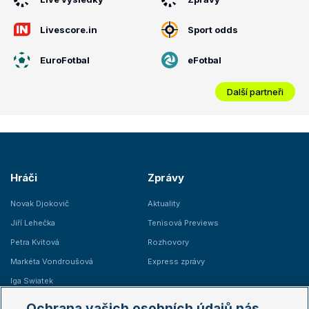
Livescore.in
Sport odds
EuroFotbal
eFotbal
Další partneři
Hráči
Zprávy
Novak Djokovič
Aktuality
Jiří Lehečka
Tenisová Previews
Petra Kvitová
Rozhovory
Markéta Vondroušová
Express zprávy
Iga Swiatek
Marie Bouzková
Ochrana vašich osobních údajů nás