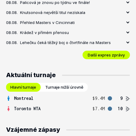
08.08.
Palicová je znovu po týdnu ve finále!
08.08.
Knutsonová největší titul nezískala
08.08.
Přehled Masters v Cincinnati
08.08.
Krádež v přímém přenosu
08.08.
Lehečku čeká těžký boj o čtvrtfinále na Masters
Další expres zprávy
Aktuální turnaje
Hlavní turnaje
Turnaje nižší úrovně
Montreal
$9.4M
9
Toronto WTA
$7.4M
10
Vzájemné zápasy