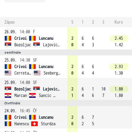
Zápas
S
1
2
3
Kurs
26.09.
14:00
F
Crivoi
/
Luncanu
2
6
6
2.45
Bozoljac
/
Lajovic (3)
0
4
3
1.42
semifinále
25.09.
14:30
SF
Crivoi
/
Luncanu
2
6
6
2.93
Cerretani
/
Seeberger (2)
0
4
4
1.30
25.09.
14:00
SF
Bozoljac
/
Lajovic (3)
2
6
1
10
1.80
Marcan
/
Sancic (1)
1
4
6
7
1.80
čtvrtfinále
24.09.
16:45
ČF
Crivoi
/
Luncanu
2
6
7
Hanescu
/
Sturdza
0
2
5