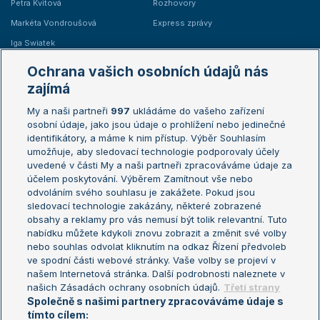
Petra Kvitová
Rozhovory
Markéta Vondroušová
Express zprávy
Iga Swiatek
Marie Bouzková
Ochrana vašich osobních údajů nás
Žebříčky
Kalendář turnajů
zajímá
My a naši partneři
997
ukládáme do vašeho zařízení
Žebříček ATP (muži)
Australian Open
osobní údaje, jako jsou údaje o prohlížení nebo jedinečné
Žebříček WTA (ženy)
French Open
identifikátory, a máme k nim přístup. Výběr Souhlasím
umožňuje, aby sledovací technologie podporovaly účely
Sázkařský žebříček
Wimbledon
uvedené v části My a naši partneři zpracováváme údaje za
US Open
účelem poskytování. Výběrem Zamítnout vše nebo
odvoláním svého souhlasu je zakážete. Pokud jsou
Turnaj mistrů
sledovací technologie zakázány, některé zobrazené
Turnaj mistryň
obsahy a reklamy pro vás nemusí být tolik relevantní. Tuto
Aktualní trendy
nabídku můžete kdykoli znovu zobrazit a změnit své volby
nebo souhlas odvolat kliknutím na odkaz Řízení předvoleb
ve spodní části webové stránky. Vaše volby se projeví v
Fotbalové přestupy
našem Internetová stránka. Další podrobnosti naleznete v
Livesport Daily
našich Zásadách ochrany osobních údajů.
Třetí strany
Společně s našimi partnery zpracováváme údaje s
LS Prague Open
tímto cílem: