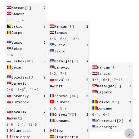
Marcan
[1]
2
Sancic
6-1, 6-4
Brkic
0
Marcan
[1]
2
Carpen
Sancic
3-6, 6-4, 10-4
Vucic
2
Vucic
1
Zekic
Zekic
6-4, 6-3
Dembek
[WC]
0
Bozoljac
[3]
2
Jecan
Lajovic
Marcan
[1]
1
6-2, 7-5
Sancic
Bozoljac
[3]
2
Kovalik
0
4-6, 6-1, 7-10
Lajovic
Mertl
Bozoljac
[3]
2
6
2-6, 7-6
, 11-9
Lajovic
Horansky
1
Hanescu
[WC]
0
Kuzmanov
Sturdza
Crivoi
[WC]
2
2-6, 5-7
Luncanu
Kovalik
2
Crivoi
[WC]
2
6-4, 6-4
Mertl
Luncanu
Cerretani
[2]
0
3-6, 6-1, 10-5
Seeberger
Giannessi
1
Diez
1
Sinicropi
Riba-Madrid