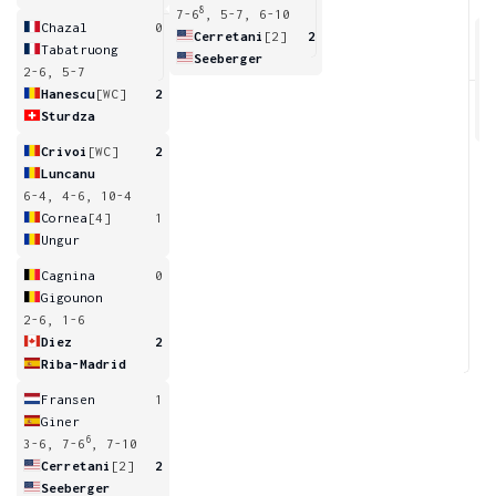
8
7-6
, 5-7, 6-10
Chazal
0
Cerretani
[2]
2
Tabatruong
Seeberger
2-6, 5-7
4
Hanescu
[WC]
2
Sturdza
Crivoi
[WC]
2
Luncanu
6-4, 4-6, 10-4
Cornea
[4]
1
Ungur
Cagnina
0
Gigounon
2-6, 1-6
Diez
2
Riba-Madrid
Fransen
1
Giner
6
3-6, 7-6
, 7-10
Cerretani
[2]
2
Seeberger