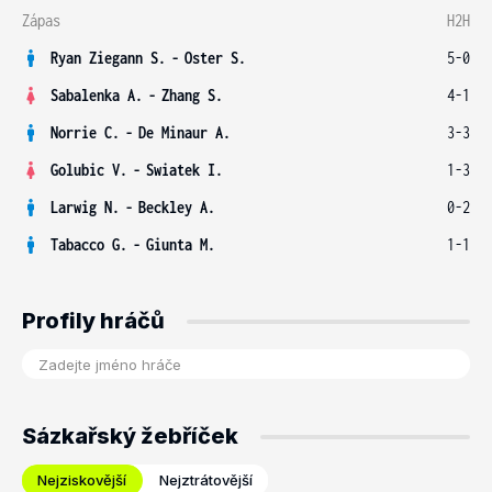
Zápas
H2H
Ryan Ziegann S.
-
Oster S.
5-0
Sabalenka A.
-
Zhang S.
4-1
Norrie C.
-
De Minaur A.
3-3
Golubic V.
-
Swiatek I.
1-3
Larwig N.
-
Beckley A.
0-2
Tabacco G.
-
Giunta M.
1-1
Profily hráčů
Sázkařský žebříček
Nejziskovější
Nejztrátovější