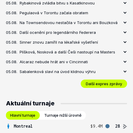
05.08.
Rybakinová zvládla bitvu s Kasatkinovou
05.08.
Pegulaová v Torontu začala obratem
05.08.
Na Townsendovou nestačila v Torontu ani Bouzková
05.08.
Další ocenění pro legendárního Federera
05.08.
Sinner znovu zamířil na lékařské vyšetření
05.08.
Plíšková, Nosková a další Češi nastoupí na Masters
05.08.
Alcaraz nebude hrát ani v Cincinnati
05.08.
Sabalenková slaví na úvod klidnou výhru
Další expres zprávy
Aktuální turnaje
Hlavní turnaje
Turnaje nižší úrovně
Montreal
$9.4M
28