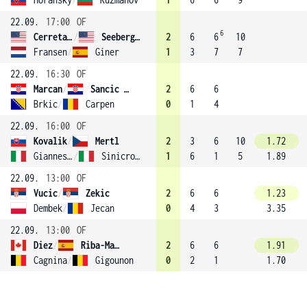
22.09.
17:00
OF
6
Cerretani
/
Seeberger (2)
2
6
6
10
Fransen
/
Giner
1
3
7
7
22.09.
16:30
OF
Marcan
/
Sancic (1)
2
6
6
Brkic
/
Carpen
0
1
4
22.09.
16:00
OF
Kovalik
/
Mertl
2
3
6
10
1.72
Giannessi
/
Sinicropi
1
6
1
5
1.89
22.09.
13:00
OF
Vucic
/
Zekic
2
6
6
1.23
Dembek
/
Jecan
0
4
3
3.35
22.09.
13:00
OF
Diez
/
Riba-Madrid
2
6
6
1.91
Cagnina
/
Gigounon
0
2
1
1.70