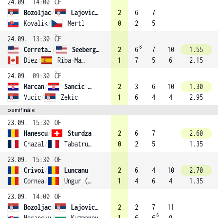
24.09.
14:00
ČF
Bozoljac
/
Lajovic (3)
2
6
7
Kovalik
/
Mertl
0
2
5
24.09.
13:30
ČF
8
Cerretani
/
Seeberger (2)
2
6
7
10
1.55
Diez
/
Riba-Madrid
1
7
5
6
2.15
24.09.
09:30
ČF
Marcan
/
Sancic (1)
2
3
6
10
1.30
Vucic
/
Zekic
1
6
4
4
2.95
osmifinále
23.09.
15:30
OF
Hanescu
/
Sturdza
2
6
7
2.60
Chazal
/
Tabatruong
0
2
5
1.35
23.09.
15:30
OF
Crivoi
/
Luncanu
2
6
4
10
2.70
Cornea
/
Ungur (4)
1
4
6
4
1.35
23.09.
14:00
OF
Bozoljac
/
Lajovic (3)
2
2
7
11
6
Horansky
/
Kuzmanov
1
6
6
9