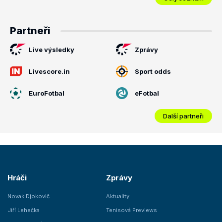
Partneři
Live výsledky
Zprávy
Livescore.in
Sport odds
EuroFotbal
eFotbal
Další partneři
Hráči
Zprávy
Novak Djokovič
Aktuality
Jiří Lehečka
Tenisová Previews