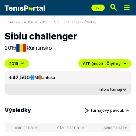
Turnaje - ATP muži 2015
Sibiu challenger - Čtyřhry
Sibiu challenger
2015
Rumunsko
2015
ATP (muži) - Čtyřhry
€42,500
M
antuka
Info o turnaji
Výsledky
Turnajový pavouk
osmifinále
čtvrtfinále
semifinále