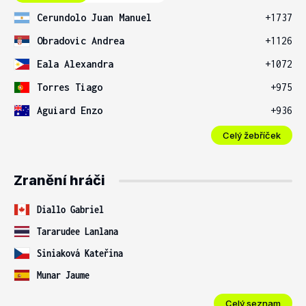
Cerundolo Juan Manuel
+1737
Obradovic Andrea
+1126
Eala Alexandra
+1072
Torres Tiago
+975
Aguiard Enzo
+936
Celý žebříček
Zranění hráči
Diallo Gabriel
Tararudee Lanlana
Siniaková Kateřina
Munar Jaume
Celý seznam