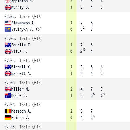
Appleton E.
2
4
6
6
Murray S.
1
6
4
3
02.06.
19:20
Q-1K
Stevenson A.
2
7
6
2
Savinykh V. (5)
0
6
3
02.06.
19:15
Q-1K
Fourlis J.
2
7
6
10
Silva E.
0
6
4
02.06.
19:15
Q-1K
Birrell K.
2
3
6
6
Barnett A.
1
6
4
3
02.06.
18:15
Q-1K
Miller N.
2
4
7
7
5
6
Moore J.
1
6
6
6
02.06.
18:15
Q-1K
Mestach A.
2
6
7
3
Heisen V.
0
4
6
02.06.
18:10
Q-1K