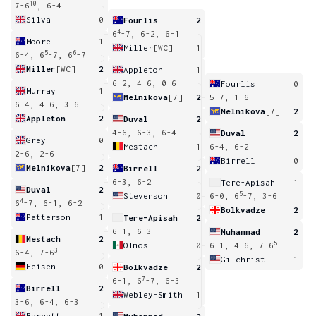
10
7-6
, 6-4
Silva
0
Fourlis
2
4
6
-7, 6-2, 6-1
Moore
1
Miller
[WC]
1
5
6
6-4, 6
-7, 6
-7
Miller
[WC]
2
Appleton
1
6-2, 4-6, 0-6
Fourlis
0
Murray
1
Melnikova
[7]
2
5-7, 1-6
6-4, 4-6, 3-6
Melnikova
[7]
2
Appleton
2
Duval
2
4-6, 6-3, 6-4
Duval
2
Grey
0
Mestach
1
6-4, 6-2
2-6, 2-6
Birrell
0
Melnikova
[7]
2
Birrell
2
6-3, 6-2
Tere-Apisah
1
Duval
2
5
Stevenson
0
6-0, 6
-7, 3-6
4
6
-7, 6-1, 6-2
Bolkvadze
2
Patterson
1
Tere-Apisah
2
6-1, 6-3
Muhammad
2
Mestach
2
5
Olmos
0
6-1, 4-6, 7-6
3
6-4, 7-6
Gilchrist
1
Heisen
0
Bolkvadze
2
7
6-1, 6
-7, 6-3
Birrell
2
Webley-Smith
1
3-6, 6-4, 6-3
Barnett
1