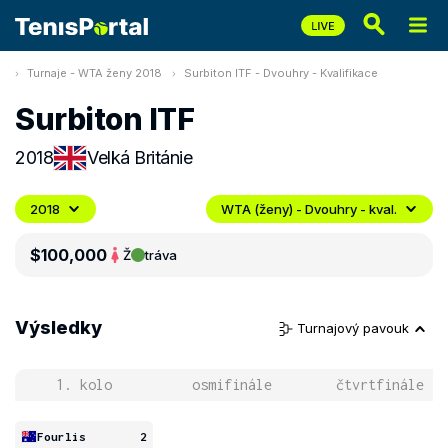
Turnaje - WTA ženy 2018
Surbiton ITF - Dvouhry - Kvalifikace
Surbiton ITF
2018
Velká Británie
2018
WTA (ženy) - Dvouhry - kval.
$100,000
Ž
tráva
Výsledky
Turnajový pavouk
1. kolo
osmifinále
čtvrtfinále
Fourlis
2