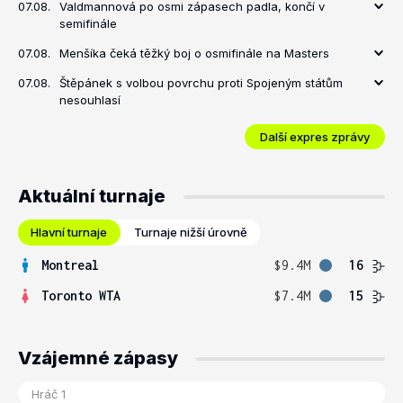
07.08.
Valdmannová po osmi zápasech padla, končí v
semifinále
07.08.
Menšíka čeká těžký boj o osmifinále na Masters
07.08.
Štěpánek s volbou povrchu proti Spojeným státům
nesouhlasí
Další expres zprávy
Aktuální turnaje
Hlavní turnaje
Turnaje nižší úrovně
Montreal
$9.4M
16
Toronto WTA
$7.4M
15
Vzájemné zápasy