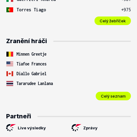
Torres Tiago
+975
Celý žebříček
Zranění hráči
Minnen Greetje
Tiafoe Frances
Diallo Gabriel
Tararudee Lanlana
Celý seznam
Partneři
Live výsledky
Zprávy