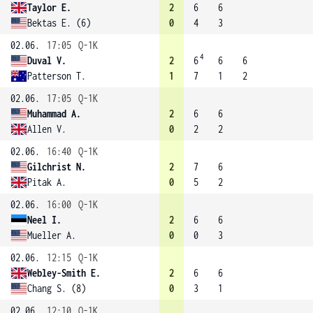
Taylor E.
2
6
6
Bektas E. (6)
0
4
3
02.06.
17:05
Q-1K
4
Duval V.
2
6
6
6
Patterson T.
1
7
1
2
02.06.
17:05
Q-1K
Muhammad A.
2
6
6
Allen V.
0
2
2
02.06.
16:40
Q-1K
Gilchrist N.
2
7
6
Pitak A.
0
5
2
02.06.
16:00
Q-1K
Neel I.
2
6
6
Mueller A.
0
0
3
02.06.
12:15
Q-1K
Webley-Smith E.
2
6
6
Chang S. (8)
0
3
1
02.06.
12:10
Q-1K