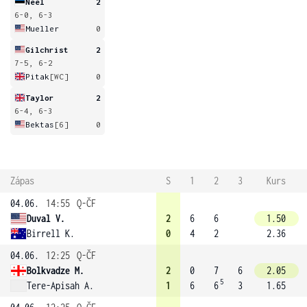
Neel
2
6-0, 6-3
Mueller
0
Gilchrist
2
7-5, 6-2
Pitak
[WC]
0
Taylor
2
6-4, 6-3
Bektas
[6]
0
Zápas
S
1
2
3
Kurs
04.06.
14:55
Q-ČF
Duval V.
2
6
6
1.50
Birrell K.
0
4
2
2.36
04.06.
12:25
Q-ČF
Bolkvadze M.
2
0
7
6
2.05
5
Tere-Apisah A.
1
6
6
3
1.65