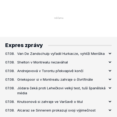
Expres zprávy
07.08.
Van De Zandschulp vyřadil Hurkacze, vyhlíží Menšíka
07.08.
Shelton v Montrealu nezaváhal
07.08.
Andrejevová v Torontu překvapivě končí
07.08.
Griekspoor si v Montrealu zahraje o čtvrtfinále
07.08.
Jódara čeká proti Lehečkovi velký test, tuší španělská
média
07.08.
Knutsonová si zahraje ve Varšavě o titul
07.08.
Alcaraz se Sinnerem prokazují svoji výjimečnost