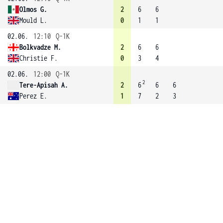
Olmos G.
2
6
6
Mould L.
0
1
1
02.06.
12:10
Q-1K
Bolkvadze M.
2
6
6
Christie F.
0
3
4
02.06.
12:00
Q-1K
2
Tere-Apisah A.
2
6
6
6
Perez E.
1
7
2
3