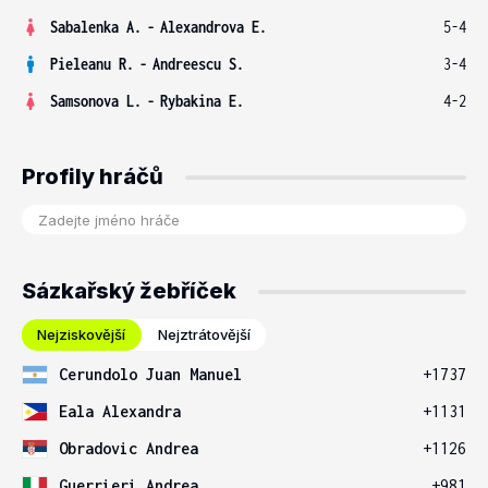
Sabalenka A.
-
Alexandrova E.
5-4
Pieleanu R.
-
Andreescu S.
3-4
Samsonova L.
-
Rybakina E.
4-2
Profily hráčů
Sázkařský žebříček
Nejziskovější
Nejztrátovější
Cerundolo Juan Manuel
+1737
Eala Alexandra
+1131
Obradovic Andrea
+1126
Guerrieri Andrea
+981