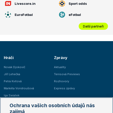
Livescore.in
Sport odds
EuroFotbal
eFotbal
Další partneři
Hráči
Zprávy
Novak Djokovič
Aktuality
Jiří Lehečka
Tenisová Previews
Petra Kvitová
Rozhovory
Markéta Vondroušová
Express zprávy
Iga Swiatek
Marie Bouzková
Ochrana vašich osobních údajů nás
Žebříčky
Kalendář turnajů
zajímá