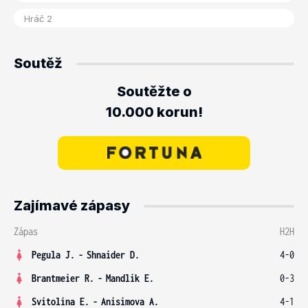
Soutěž
Soutěžte o
10.000 korun!
Zajímavé zápasy
Zápas
H2H
Pegula J.
-
Shnaider D.
4-0
Brantmeier R.
-
Mandlik E.
0-3
Svitolina E.
-
Anisimova A.
4-1