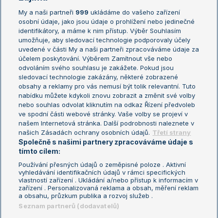
My a naši partneři
999
ukládáme do vašeho zařízení
Žebříček ATP (muži)
Australian Open
osobní údaje, jako jsou údaje o prohlížení nebo jedinečné
Žebříček WTA (ženy)
French Open
identifikátory, a máme k nim přístup. Výběr Souhlasím
umožňuje, aby sledovací technologie podporovaly účely
Sázkařský žebříček
Wimbledon
uvedené v části My a naši partneři zpracováváme údaje za
US Open
účelem poskytování. Výběrem Zamítnout vše nebo
odvoláním svého souhlasu je zakážete. Pokud jsou
Turnaj mistrů
sledovací technologie zakázány, některé zobrazené
Turnaj mistryň
obsahy a reklamy pro vás nemusí být tolik relevantní. Tuto
Aktualní trendy
nabídku můžete kdykoli znovu zobrazit a změnit své volby
nebo souhlas odvolat kliknutím na odkaz Řízení předvoleb
ve spodní části webové stránky. Vaše volby se projeví v
Fotbalové přestupy
našem Internetová stránka. Další podrobnosti naleznete v
Livesport Daily
našich Zásadách ochrany osobních údajů.
Třetí strany
Společně s našimi partnery zpracováváme údaje s
LS Prague Open
tímto cílem:
Používání přesných údajů o zeměpisné poloze . Aktivní
vyhledávání identifikačních údajů v rámci specifických
vlastností zařízení . Ukládání a/nebo přístup k informacím v
Podmínky užití
Nastavení soukromí
zařízení . Personalizovaná reklama a obsah, měření reklam
GDPR a žurnalistika
Reklama
a obsahu, průzkum publika a rozvoj služeb .
Informace o zpracování osobních
Kontakt
Seznam partnerů (dodavatelů)
údajů
Tiráž