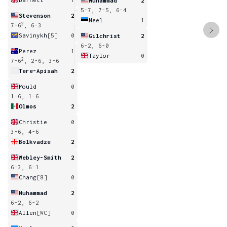
Muhammad
2
5-7, 7-5, 6-4
Stevenson
2
Neel
1
2
7-6
, 6-3
Savinykh
[5]
0
Gilchrist
2
6-2, 6-0
Perez
1
Taylor
0
2
7-6
, 2-6, 3-6
Tere-Apisah
2
Mould
0
1-6, 1-6
Olmos
2
Christie
0
3-6, 4-6
Bolkvadze
2
Webley-Smith
2
6-3, 6-1
Chang
[8]
0
Muhammad
2
6-2, 6-2
Allen
[WC]
0