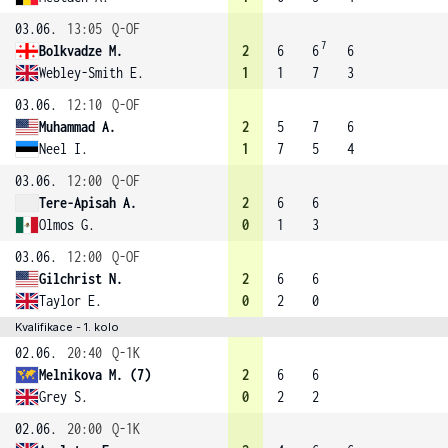
03.06.
13:05
Q-OF
7
Bolkvadze M.
2
6
6
6
Webley-Smith E.
1
1
7
3
03.06.
12:10
Q-OF
Muhammad A.
2
5
7
6
Neel I.
1
7
5
4
03.06.
12:00
Q-OF
Tere-Apisah A.
2
6
6
Olmos G.
0
1
3
03.06.
12:00
Q-OF
Gilchrist N.
2
6
6
Taylor E.
0
2
0
Kvalifikace - 1. kolo
02.06.
20:40
Q-1K
Melnikova M. (7)
2
6
6
Grey S.
0
2
2
02.06.
20:00
Q-1K