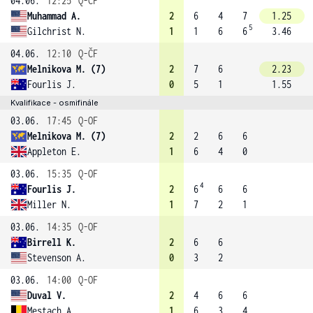
04.06.
12:25
Q-ČF
Muhammad A.
2
6
4
7
1.25
5
Gilchrist N.
1
1
6
6
3.46
04.06.
12:10
Q-ČF
Melnikova M. (7)
2
7
6
2.23
Fourlis J.
0
5
1
1.55
Kvalifikace - osmifinále
03.06.
17:45
Q-OF
Melnikova M. (7)
2
2
6
6
Appleton E.
1
6
4
0
03.06.
15:35
Q-OF
4
Fourlis J.
2
6
6
6
Miller N.
1
7
2
1
03.06.
14:35
Q-OF
Birrell K.
2
6
6
Stevenson A.
0
3
2
03.06.
14:00
Q-OF
Duval V.
2
4
6
6
Mestach A.
1
6
3
4