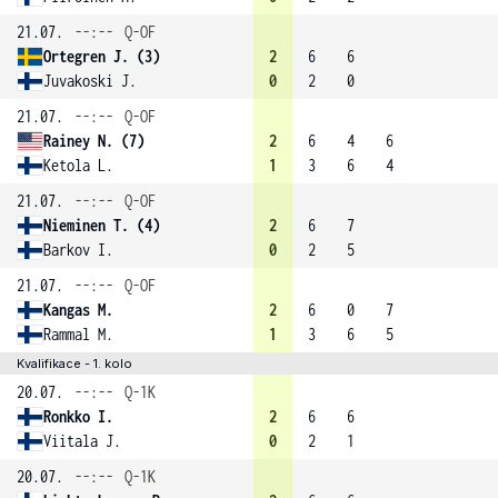
21.07.
--:--
Q-OF
Ortegren J. (3)
2
6
6
Juvakoski J.
0
2
0
21.07.
--:--
Q-OF
Rainey N. (7)
2
6
4
6
Ketola L.
1
3
6
4
21.07.
--:--
Q-OF
Nieminen T. (4)
2
6
7
Barkov I.
0
2
5
21.07.
--:--
Q-OF
Kangas M.
2
6
0
7
Rammal M.
1
3
6
5
Kvalifikace - 1. kolo
20.07.
--:--
Q-1K
Ronkko I.
2
6
6
Viitala J.
0
2
1
20.07.
--:--
Q-1K