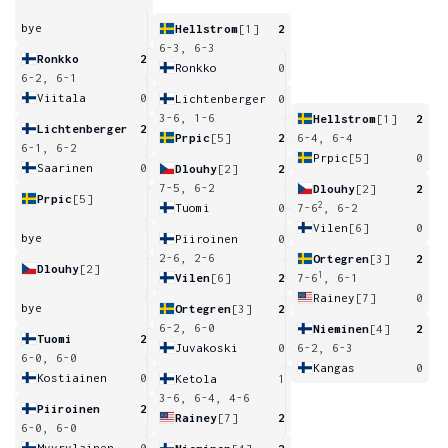
bye
Hellstrom
[1]
2
6-3, 6-3
Ronkko
2
Ronkko
0
6-2, 6-1
Viitala
0
Lichtenberger
0
3-6, 1-6
Hellstrom
[1]
2
Lichtenberger
2
Prpic
[5]
2
6-4, 6-4
6-1, 6-2
Prpic
[5]
0
Saarinen
0
Dlouhy
[2]
2
7-5, 6-2
Dlouhy
[2]
2
Prpic
[5]
2
Tuomi
0
7-6
, 6-2
Vilen
[6]
0
bye
Piiroinen
0
2-6, 2-6
Ortegren
[3]
2
Dlouhy
[2]
1
Vilen
[6]
2
7-6
, 6-1
Rainey
[7]
0
bye
Ortegren
[3]
2
6-2, 6-0
Nieminen
[4]
2
Tuomi
2
Juvakoski
0
6-2, 6-3
6-0, 6-0
Kangas
0
Kostiainen
0
Ketola
1
3-6, 6-4, 4-6
Piiroinen
2
Rainey
[7]
2
6-0, 6-0
Myyrylainen
0