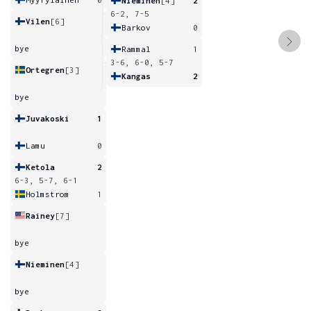
Nieminen
[4]
2
6-2, 7-5
Vilen
[6]
Barkov
0
bye
Rammal
1
3-6, 6-0, 5-7
Ortegren
[3]
Kangas
2
bye
Juvakoski
1
Lamu
0
Ketola
2
6-3, 5-7, 6-1
Holmstrom
1
Rainey
[7]
bye
Nieminen
[4]
bye