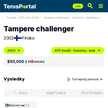
Turnaje - ATP muži 2002
Tampere challenger - Dvouhry - Kvalifikace
Tampere challenger
2002
Finsko
2002
ATP (muži) - Dvouhry - kval.
$50,000
M
antuka
Výsledky
Turnajový pavouk
1. kolo
osmifinále
čtvrtfinále
Hellstrom
[1]