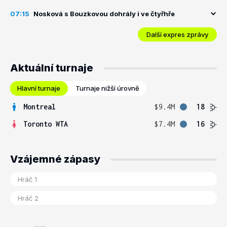
07:15
Nosková s Bouzkovou dohrály i ve čtyřhře
Další expres zprávy
Aktuální turnaje
Hlavní turnaje
Turnaje nižší úrovně
Montreal
$9.4M
18
Toronto WTA
$7.4M
16
Vzájemné zápasy