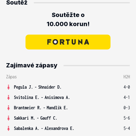
Soutěž
Soutěžte o
10.000 korun!
Zajímavé zápasy
Zápas
H2H
Pegula J.
-
Shnaider D.
4-0
Svitolina E.
-
Anisimova A.
4-1
Brantmeier R.
-
Mandlik E.
0-3
Sakkari M.
-
Gauff C.
5-6
Sabalenka A.
-
Alexandrova E.
5-4