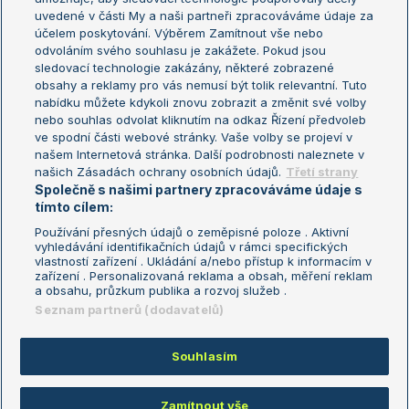
uvedené v části My a naši partneři zpracováváme údaje za
US Open
účelem poskytování. Výběrem Zamítnout vše nebo
odvoláním svého souhlasu je zakážete. Pokud jsou
Turnaj mistrů
sledovací technologie zakázány, některé zobrazené
Turnaj mistryň
obsahy a reklamy pro vás nemusí být tolik relevantní. Tuto
Aktualní trendy
nabídku můžete kdykoli znovu zobrazit a změnit své volby
nebo souhlas odvolat kliknutím na odkaz Řízení předvoleb
ve spodní části webové stránky. Vaše volby se projeví v
Fotbalové přestupy
našem Internetová stránka. Další podrobnosti naleznete v
Livesport Daily
našich Zásadách ochrany osobních údajů.
Třetí strany
Společně s našimi partnery zpracováváme údaje s
LS Prague Open
tímto cílem:
Používání přesných údajů o zeměpisné poloze . Aktivní
vyhledávání identifikačních údajů v rámci specifických
vlastností zařízení . Ukládání a/nebo přístup k informacím v
Podmínky užití
Nastavení soukromí
zařízení . Personalizovaná reklama a obsah, měření reklam
GDPR a žurnalistika
Reklama
a obsahu, průzkum publika a rozvoj služeb .
Informace o zpracování osobních
Kontakt
Seznam partnerů (dodavatelů)
údajů
Tiráž
Souhlasím
Copyright © 2008-2026 TenisPortal.cz. Využíváme zpravodajství ČTK.
Zamítnout vše