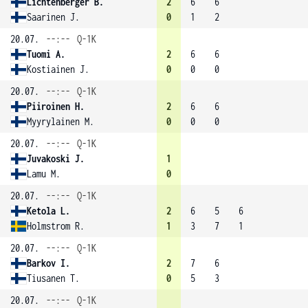
Lichtenberger B.
2
6
6
Saarinen J.
0
1
2
20.07.
--:--
Q-1K
Tuomi A.
2
6
6
Kostiainen J.
0
0
0
20.07.
--:--
Q-1K
Piiroinen H.
2
6
6
Myyrylainen M.
0
0
0
20.07.
--:--
Q-1K
Juvakoski J.
1
Lamu M.
0
20.07.
--:--
Q-1K
Ketola L.
2
6
5
6
Holmstrom R.
1
3
7
1
20.07.
--:--
Q-1K
Barkov I.
2
7
6
Tiusanen T.
0
5
3
20.07.
--:--
Q-1K