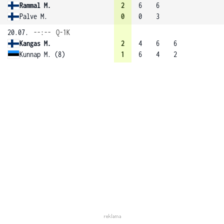
Rammal M.
2
6
6
Palve M.
0
0
3
20.07.
--:--
Q-1K
Kangas M.
2
4
6
6
Kunnap M. (8)
1
6
4
2