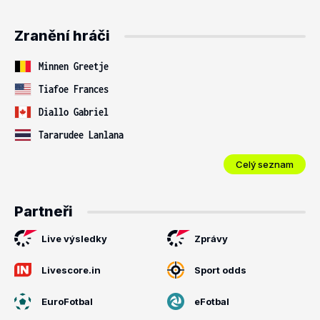
Zranění hráči
Minnen Greetje
Tiafoe Frances
Diallo Gabriel
Tararudee Lanlana
Celý seznam
Partneři
Live výsledky
Zprávy
Livescore.in
Sport odds
EuroFotbal
eFotbal