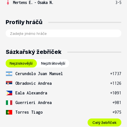
Mertens E.
-
Osaka N.
3-5
Profily hráčů
Sázkařský žebříček
Nejziskovější
Nejztrátovější
Cerundolo Juan Manuel
+1737
Obradovic Andrea
+1126
Eala Alexandra
+1091
Guerrieri Andrea
+981
Torres Tiago
+975
Celý žebříček