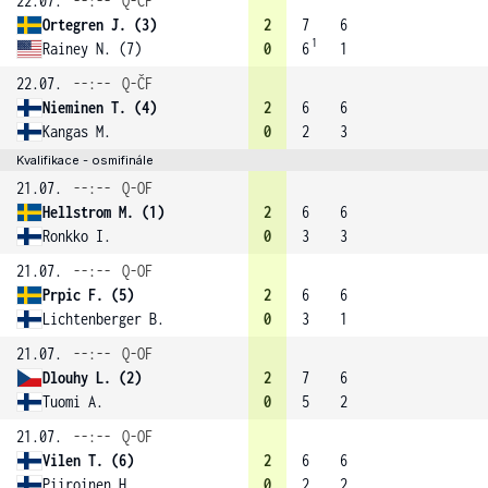
22.07.
--:--
Q-ČF
Ortegren J. (3)
2
7
6
1
Rainey N. (7)
0
6
1
22.07.
--:--
Q-ČF
Nieminen T. (4)
2
6
6
Kangas M.
0
2
3
Kvalifikace - osmifinále
21.07.
--:--
Q-OF
Hellstrom M. (1)
2
6
6
Ronkko I.
0
3
3
21.07.
--:--
Q-OF
Prpic F. (5)
2
6
6
Lichtenberger B.
0
3
1
21.07.
--:--
Q-OF
Dlouhy L. (2)
2
7
6
Tuomi A.
0
5
2
21.07.
--:--
Q-OF
Vilen T. (6)
2
6
6
Piiroinen H.
0
2
2