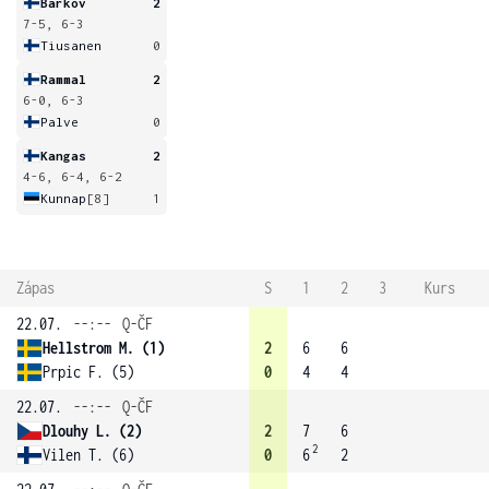
Barkov
2
7-5, 6-3
Tiusanen
0
Rammal
2
6-0, 6-3
Palve
0
Kangas
2
4-6, 6-4, 6-2
Kunnap
[8]
1
Zápas
S
1
2
3
Kurs
22.07.
--:--
Q-ČF
Hellstrom M. (1)
2
6
6
Prpic F. (5)
0
4
4
22.07.
--:--
Q-ČF
Dlouhy L. (2)
2
7
6
2
Vilen T. (6)
0
6
2