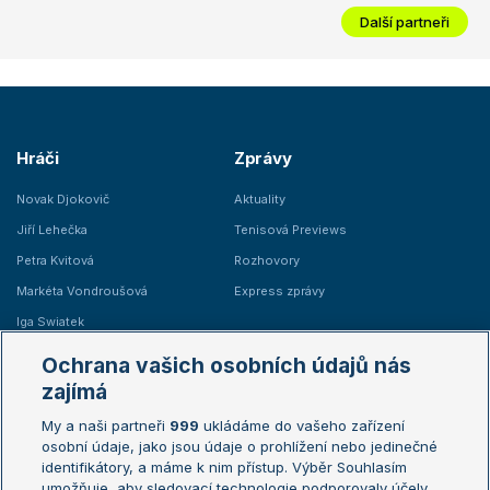
Další partneři
Hráči
Zprávy
Novak Djokovič
Aktuality
Jiří Lehečka
Tenisová Previews
Petra Kvitová
Rozhovory
Markéta Vondroušová
Express zprávy
Iga Swiatek
Marie Bouzková
Ochrana vašich osobních údajů nás
Žebříčky
Kalendář turnajů
zajímá
My a naši partneři
999
ukládáme do vašeho zařízení
Žebříček ATP (muži)
Australian Open
osobní údaje, jako jsou údaje o prohlížení nebo jedinečné
Žebříček WTA (ženy)
French Open
identifikátory, a máme k nim přístup. Výběr Souhlasím
umožňuje, aby sledovací technologie podporovaly účely
Sázkařský žebříček
Wimbledon