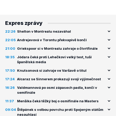
Expres zprávy
22:26
Shelton v Montrealu nezaváhal
22:05
Andrejevová v Torontu překvapivě končí
21:00
Griekspoor si v Montrealu zahraje o čtvrtfinále
18:35
Jódara čeká proti Lehečkovi velký test, tuší
španělská média
17:50
Knutsonová si zahraje ve Varšavě o titul
17:24
Alcaraz se Sinnerem prokazují svoji výjimečnost
16:26
Valdmannová po osmi zápasech padla, končí v
semifinále
11:37
Menšíka čeká těžký boj o osmifinále na Masters
09:04
Štěpánek s volbou povrchu proti Spojeným státům
nesouhlasí