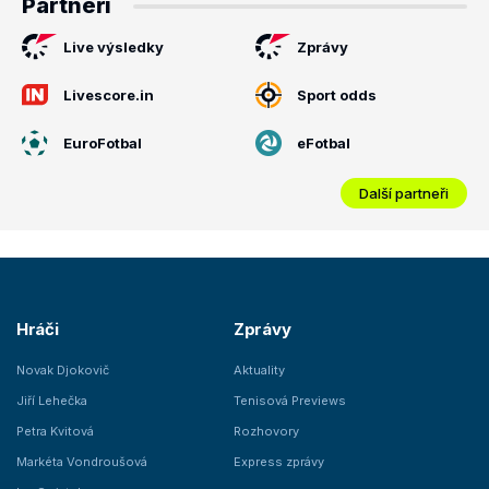
Partneři
Live výsledky
Zprávy
Livescore.in
Sport odds
EuroFotbal
eFotbal
Další partneři
Hráči
Zprávy
Novak Djokovič
Aktuality
Jiří Lehečka
Tenisová Previews
Petra Kvitová
Rozhovory
Markéta Vondroušová
Express zprávy