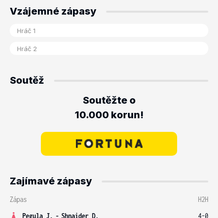
Vzájemné zápasy
Soutěž
Soutěžte o
10.000 korun!
Zajímavé zápasy
Zápas
H2H
Pegula J.
-
Shnaider D.
4-0