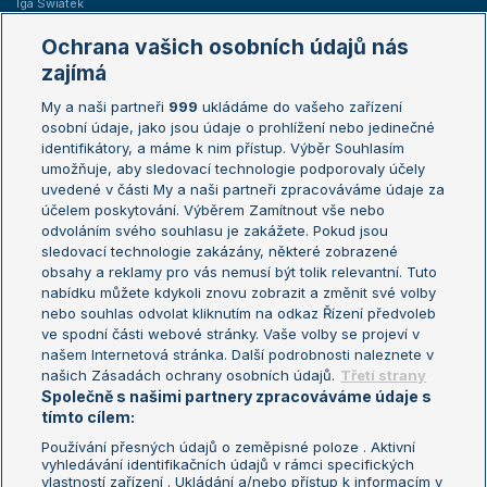
Iga Swiatek
Marie Bouzková
Ochrana vašich osobních údajů nás
Žebříčky
Kalendář turnajů
zajímá
My a naši partneři
999
ukládáme do vašeho zařízení
Žebříček ATP (muži)
Australian Open
osobní údaje, jako jsou údaje o prohlížení nebo jedinečné
Žebříček WTA (ženy)
French Open
identifikátory, a máme k nim přístup. Výběr Souhlasím
umožňuje, aby sledovací technologie podporovaly účely
Sázkařský žebříček
Wimbledon
uvedené v části My a naši partneři zpracováváme údaje za
US Open
účelem poskytování. Výběrem Zamítnout vše nebo
odvoláním svého souhlasu je zakážete. Pokud jsou
Turnaj mistrů
sledovací technologie zakázány, některé zobrazené
Turnaj mistryň
obsahy a reklamy pro vás nemusí být tolik relevantní. Tuto
Aktualní trendy
nabídku můžete kdykoli znovu zobrazit a změnit své volby
nebo souhlas odvolat kliknutím na odkaz Řízení předvoleb
ve spodní části webové stránky. Vaše volby se projeví v
Fotbalové přestupy
našem Internetová stránka. Další podrobnosti naleznete v
Livesport Daily
našich Zásadách ochrany osobních údajů.
Třetí strany
Společně s našimi partnery zpracováváme údaje s
LS Prague Open
tímto cílem:
Používání přesných údajů o zeměpisné poloze . Aktivní
vyhledávání identifikačních údajů v rámci specifických
vlastností zařízení . Ukládání a/nebo přístup k informacím v