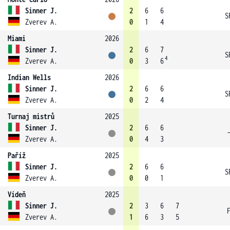
Sinner J.
2
6
6
S
Zverev A.
0
1
4
Miami
2026
Sinner J.
2
6
7
S
4
Zverev A.
0
3
6
Indian Wells
2026
Sinner J.
2
6
6
S
Zverev A.
0
2
4
Turnaj mistrů
2025
Sinner J.
2
6
6
Zverev A.
0
4
3
Paříž
2025
Sinner J.
2
6
6
S
Zverev A.
0
0
1
Vídeň
2025
Sinner J.
2
3
6
7
Zverev A.
1
6
3
5