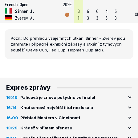
French Open
2020
Sinner J.
3
6
6
4
6
O
Zverev A.
1
3
3
6
3
Pozn.: Do přehledu vzájemných utkání Sinner - Zverev jsou
zahrnuté i případné exhibiční zápasy a utkání z týmových
soutěží (Davis Cup, Fed Cup, Hopman Cup atd.).
Expres zprávy
16:49
Palicová je znovu po týdnu ve finále!
16:14
Knutsonová největší titul nezískala
16:00
Přehled Masters v Cincinnati
13:29
Krádež v přímém přenosu