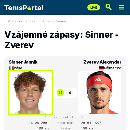
Vzájemné zápasy
Sinner - Zverev
Vzájemné zápasy: Sinner -
Zverev
Sinner Jannik
Zverev Alexander
Itálie
Německo
11
4
:
1.
Žebříček dv.
3.
16.08.2001
Datum nar.
20.04.1997
188 cm
Výška
198 cm