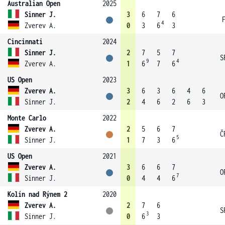
Australian Open
2025
Sinner J.
3
6
7
6
4
Zverev A.
0
3
6
3
Cincinnati
2024
Sinner J.
2
7
5
7
S
9
4
Zverev A.
1
6
7
6
US Open
2023
Zverev A.
3
6
3
6
4
6
O
Sinner J.
2
4
6
2
6
3
Monte Carlo
2022
Zverev A.
2
5
6
7
Č
5
Sinner J.
1
7
3
6
US Open
2021
Zverev A.
3
6
6
7
O
7
Sinner J.
0
4
4
6
Kolín nad Rýnem 2
2020
Zverev A.
2
7
6
S
3
Sinner J.
0
6
3