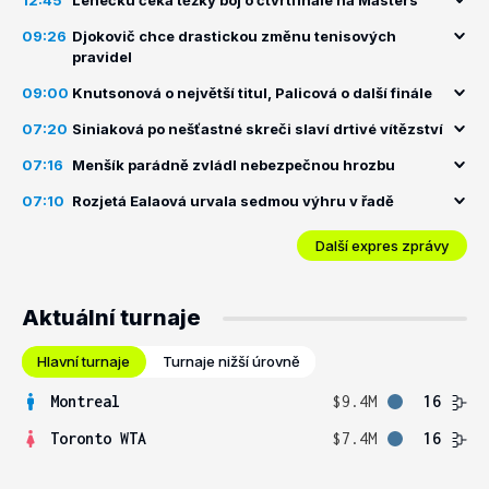
12:45
Lehečku čeká těžký boj o čtvrtfinále na Masters
09:26
Djokovič chce drastickou změnu tenisových
pravidel
09:00
Knutsonová o největší titul, Palicová o další finále
07:20
Siniaková po nešťastné skreči slaví drtivé vítězství
07:16
Menšík parádně zvládl nebezpečnou hrozbu
07:10
Rozjetá Ealaová urvala sedmou výhru v řadě
Další expres zprávy
Aktuální turnaje
Hlavní turnaje
Turnaje nižší úrovně
Montreal
$9.4M
16
Toronto WTA
$7.4M
16