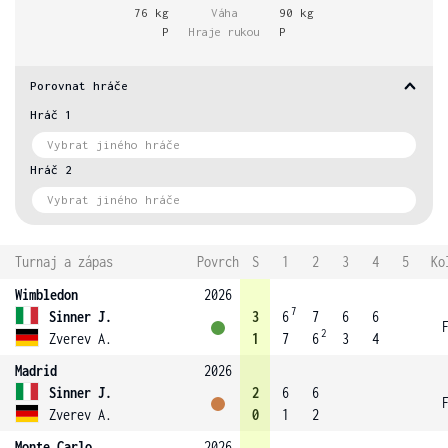
76 kg
Váha
90 kg
P
Hraje rukou
P
Porovnat hráče
Hráč 1
Hráč 2
Turnaj a zápas
Povrch
S
1
2
3
4
5
Ko
Wimbledon
2026
7
Sinner J.
3
6
7
6
6
2
Zverev A.
1
7
6
3
4
Madrid
2026
Sinner J.
2
6
6
Zverev A.
0
1
2
Monte Carlo
2026