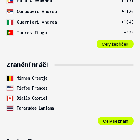
Eala Alexandra
+1131
Obradovic Andrea
+1126
Guerrieri Andrea
+1045
Torres Tiago
+975
Celý žebříček
Zranění hráči
Minnen Greetje
Tiafoe Frances
Diallo Gabriel
Tararudee Lanlana
Celý seznam