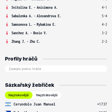
Svitolina E.
-
Anisimova A.
4-1
Sabalenka A.
-
Alexandrova E.
5-4
Samsonova L.
-
Rybakina E.
4-2
Sanchez A.
-
Bosio V.
3-2
Zhang J.
-
Zhu C.
2-2
Profily hráčů
Sázkařský žebříček
Nejziskovější
Nejztrátovější
Cerundolo Juan Manuel
+1737