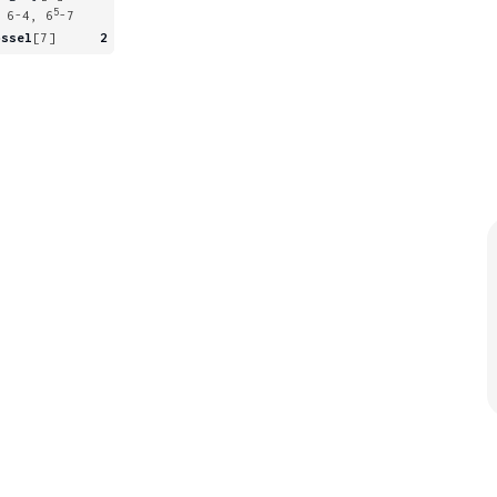
5
 6-4, 6
-7
ossel
[7]
2