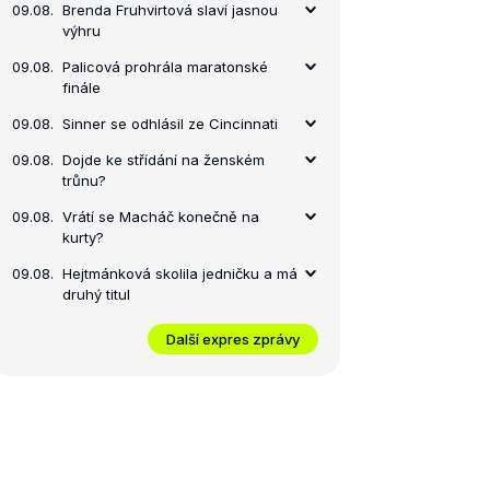
09.08.
Brenda Fruhvirtová slaví jasnou
výhru
09.08.
Palicová prohrála maratonské
finále
09.08.
Sinner se odhlásil ze Cincinnati
09.08.
Dojde ke střídání na ženském
trůnu?
09.08.
Vrátí se Macháč konečně na
kurty?
09.08.
Hejtmánková skolila jedničku a má
druhý titul
Další expres zprávy