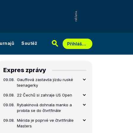
urnajů
Soutěž
Přihlášení
Expres zprávy
09.08.
Gauffová zastavila jízdu ruské
teenagerky
09.08.
22 Čechů si zahraje US Open
09.08.
Rybakinová dohnala manko a
probila se do čtvrtfinále
09.08.
Mérida je poprvé ve čtvrtfinále
Masters