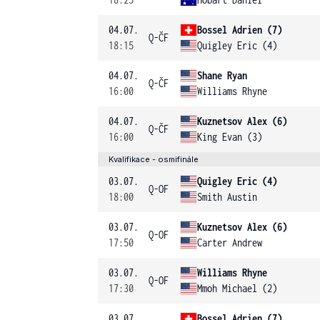
04.07.
Bossel Adrien (7)
Q-ČF
18:15
Quigley Eric (4)
04.07.
Shane Ryan
Q-ČF
16:00
Williams Rhyne
04.07.
Kuznetsov Alex (6)
Q-ČF
16:00
King Evan (3)
Kvalifikace - osmifinále
03.07.
Quigley Eric (4)
Q-OF
18:00
Smith Austin
03.07.
Kuznetsov Alex (6)
Q-OF
17:50
Carter Andrew
03.07.
Williams Rhyne
Q-OF
17:30
Mmoh Michael (2)
03.07.
Bossel Adrien (7)