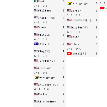
Hank
0
Garanganga
0
3-6,
3-6, 2-6
B
Williams
2
Carter
0
3-6, 5-7
Grabill
[WC]
0
Kuznetsov
[6]
2
4-6, 1-6
Shane
2
Quigley
[4]
2
6-2, 6-4
Hiltzik
0
Smith
0
4-6, 5-7
Kelly
[5]
2
Johns
0
2
3-6, 6
-7
King
[3]
2
Bossel
[7]
2
6-1, 6-1
Tarwid
[WC]
0
Arconada
0
3-6, 0-6
Garanganga
2
Childers
[WC]
0
5
6
-7, 2-6
Carter
2
Kirchheimer
0