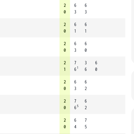
2
6
6
0
3
3
2
6
6
0
1
1
2
6
6
0
3
0
2
7
3
6
1
1
6
6
0
2
6
6
0
3
2
2
7
6
5
0
6
2
2
6
7
0
4
5