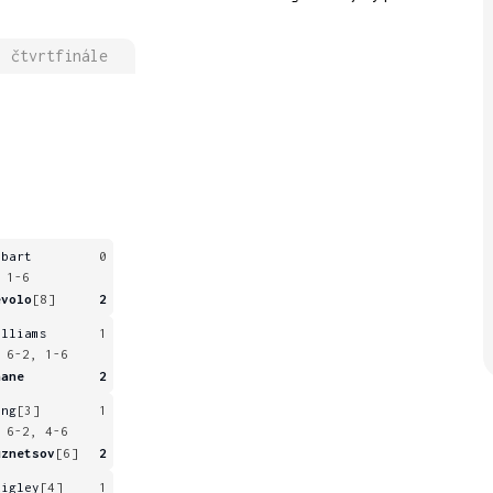
čtvrtfinále
obart
0
 1-6
evolo
[8]
2
illiams
1
 6-2, 1-6
hane
2
ing
[3]
1
 6-2, 4-6
uznetsov
[6]
2
uigley
[4]
1