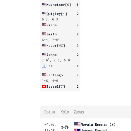
Kuznetsov
[6]
1
Quigley
[4]
2
6-3, 6-3
Zieba
0
Smith
2
3
6-4, 7-6
Hagar
[WC]
0
Johns
2
1
7-6
, 3-6, 6-0
Bar
1
Santiago
0
1-6, 4-6
Bossel
[7]
2
Datum
Kolo
Zápas
04.07.
Nevolo Dennis (8)
Q-ČF
18:25
Hobart Daniel