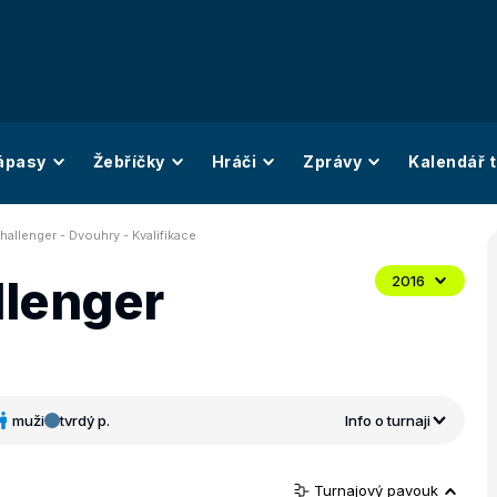
ápasy
Žebříčky
Hráči
Zprávy
Kalendář t
allenger - Dvouhry - Kvalifikace
llenger
2016
muži
tvrdý p.
Info o turnaji
Turnajový pavouk