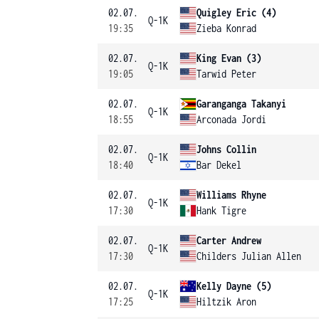
02.07.
Quigley Eric (4)
Q-1K
19:35
Zieba Konrad
02.07.
King Evan (3)
Q-1K
19:05
Tarwid Peter
02.07.
Garanganga Takanyi
Q-1K
18:55
Arconada Jordi
02.07.
Johns Collin
Q-1K
18:40
Bar Dekel
02.07.
Williams Rhyne
Q-1K
17:30
Hank Tigre
02.07.
Carter Andrew
Q-1K
17:30
Childers Julian Allen
02.07.
Kelly Dayne (5)
Q-1K
17:25
Hiltzik Aron