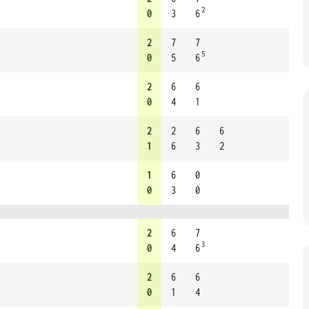
2
0
3
6
2
7
7
5
0
5
6
2
6
6
0
4
1
2
2
6
6
1
6
3
2
1
6
0
0
3
0
2
6
7
3
0
4
6
2
6
6
0
1
4