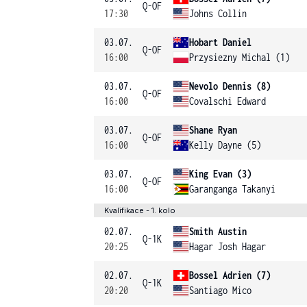
Q-OF
17:30
Johns Collin
03.07.
Hobart Daniel
Q-OF
16:00
Przysiezny Michal (1)
03.07.
Nevolo Dennis (8)
Q-OF
16:00
Covalschi Edward
03.07.
Shane Ryan
Q-OF
16:00
Kelly Dayne (5)
03.07.
King Evan (3)
Q-OF
16:00
Garanganga Takanyi
Kvalifikace - 1. kolo
02.07.
Smith Austin
Q-1K
20:25
Hagar Josh Hagar
02.07.
Bossel Adrien (7)
Q-1K
20:20
Santiago Mico