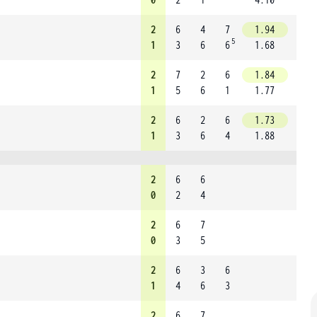
2
6
4
7
1.94
5
1
3
6
6
1.68
2
7
2
6
1.84
1
5
6
1
1.77
2
6
2
6
1.73
1
3
6
4
1.88
2
6
6
0
2
4
2
6
7
0
3
5
2
6
3
6
1
4
6
3
2
6
7