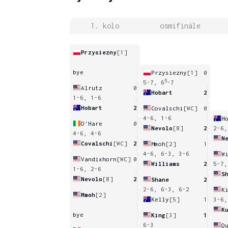
1. kolo
osmifinále
Przysiezny
[1]
bye
Przysiezny
[1]
0
5
5-7, 6
-7
Alrutz
0
Hobart
2
1-6, 1-6
Hobart
2
Covalschi
[WC]
0
4-6, 1-6
H
O'Hare
0
Nevolo
[8]
2
2-6,
4-6, 4-6
N
Covalschi
[WC]
2
Mmoh
[2]
1
4-6, 6-3, 3-6
W
Vandixhorn
[WC]
0
Williams
2
5-7,
1-6, 2-6
S
Nevolo
[8]
2
Shane
2
2-6, 6-3, 6-2
K
Mmoh
[2]
Kelly
[5]
1
3-6,
K
bye
King
[3]
1
6-3
Q