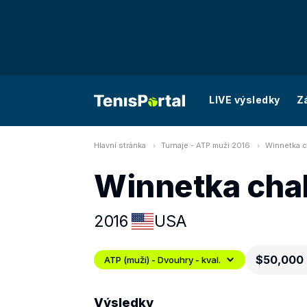
LIVE výsledky
Z
Hlavní stránka
Turnaje - ATP muži 2016
Winnetka ch
Winnetka cha
2016
USA
$50,000
ATP (muži) - Dvouhry - kval.
Výsledky