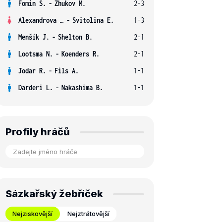
Fomin S.
-
Zhukov M.
2-3
Alexandrova E.
-
Svitolina E.
1-3
Menšík J.
-
Shelton B.
2-1
Lootsma N.
-
Koenders R.
2-1
Jodar R.
-
Fils A.
1-1
Darderi L.
-
Nakashima B.
1-1
Profily hráčů
Sázkařský žebříček
Nejziskovější
Nejztrátovější