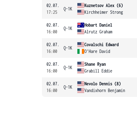
02.07.
Kuznetsov Alex (6)
Q-1K
17:25
Kirchheimer Strong
02.07.
Hobart Daniel
Q-1K
16:00
Alrutz Graham
02.07.
Covalschi Edward
Q-1K
16:00
O'Hare David
02.07.
Shane Ryan
Q-1K
16:00
Grabill Eddie
02.07.
Nevolo Dennis (8)
Q-1K
16:00
Vandixhorn Benjamin