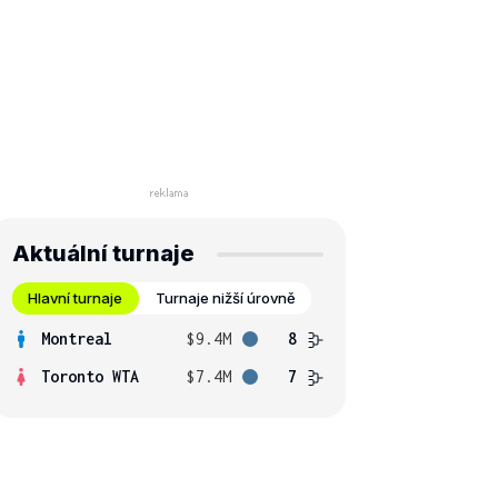
Aktuální turnaje
Hlavní turnaje
Turnaje nižší úrovně
Montreal
$9.4M
8
Toronto WTA
$7.4M
7