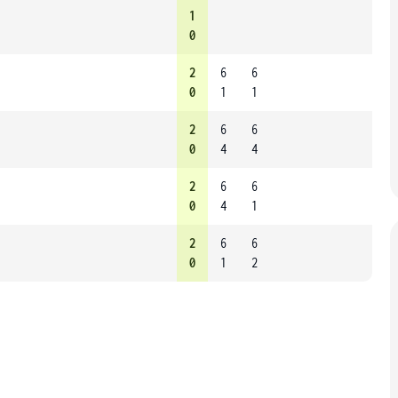
1
0
2
6
6
0
1
1
2
6
6
0
4
4
2
6
6
0
4
1
2
6
6
0
1
2