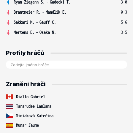
Ryan Ziegann S.
-
Gadecki T.
3-0
Brantmeier R.
-
Mandlik E.
0-3
Sakkari M.
-
Gauff C.
5-6
Mertens E.
-
Osaka N.
3-5
Profily hráčů
Zranění hráči
Diallo Gabriel
Tararudee Lanlana
Siniaková Kateřina
Munar Jaume