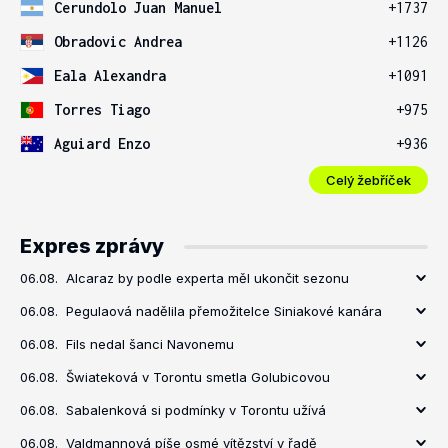
Cerundolo Juan Manuel
+1737
Obradovic Andrea
+1126
Eala Alexandra
+1091
Torres Tiago
+975
Aguiard Enzo
+936
Celý žebříček
Expres zprávy
06.08.
Alcaraz by podle experta měl ukončit sezonu
06.08.
Pegulaová nadělila přemožitelce Siniakové kanára
06.08.
Fils nedal šanci Navonemu
06.08.
Šwiateková v Torontu smetla Golubicovou
06.08.
Sabalenková si podmínky v Torontu užívá
06.08.
Valdmannová píše osmé vítězství v řadě