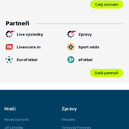
Celý seznam
Partneři
Live výsledky
Zprávy
Livescore.in
Sport odds
EuroFotbal
eFotbal
Další partneři
Hráči
Zprávy
Novak Djokovič
Aktuality
Jiří Lehečka
Tenisová Previews