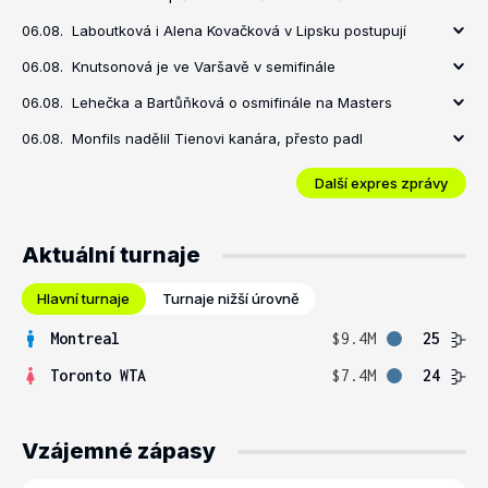
06.08.
Laboutková i Alena Kovačková v Lipsku postupují
06.08.
Knutsonová je ve Varšavě v semifinále
06.08.
Lehečka a Bartůňková o osmifinále na Masters
06.08.
Monfils nadělil Tienovi kanára, přesto padl
Další expres zprávy
Aktuální turnaje
Hlavní turnaje
Turnaje nižší úrovně
Montreal
$9.4M
25
Toronto WTA
$7.4M
24
Vzájemné zápasy