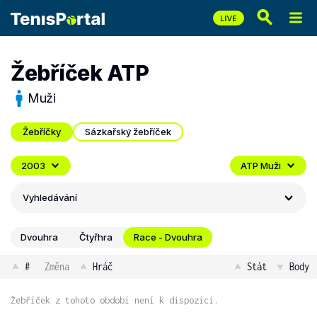
Žebříček ATP
Muži
Žebříčky
Sázkařský žebříček
2003
ATP Muži
Vyhledávání
Dvouhra
Čtyřhra
Race - Dvouhra
#
Změna
Hráč
Stát
Body
Žebříček z tohoto období není k dispozici.