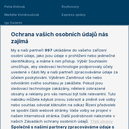
Petra Kvitová
Rozhovory
Markéta Vondroušová
Express zprávy
Iga Swiatek
Marie Bouzková
Ochrana vašich osobních údajů nás
Žebříčky
Kalendář turnajů
zajímá
My a naši partneři
997
ukládáme do vašeho zařízení
Žebříček ATP (muži)
Australian Open
osobní údaje, jako jsou údaje o prohlížení nebo jedinečné
Žebříček WTA (ženy)
French Open
identifikátory, a máme k nim přístup. Výběr Souhlasím
umožňuje, aby sledovací technologie podporovaly účely
Sázkařský žebříček
Wimbledon
uvedené v části My a naši partneři zpracováváme údaje za
US Open
účelem poskytování. Výběrem Zamítnout vše nebo
odvoláním svého souhlasu je zakážete. Pokud jsou
Turnaj mistrů
sledovací technologie zakázány, některé zobrazené
Turnaj mistryň
obsahy a reklamy pro vás nemusí být tolik relevantní. Tuto
Aktualní trendy
nabídku můžete kdykoli znovu zobrazit a změnit své volby
nebo souhlas odvolat kliknutím na odkaz Řízení předvoleb
ve spodní části webové stránky. Vaše volby se projeví v
Fotbalové přestupy
našem Internetová stránka. Další podrobnosti naleznete v
Livesport Daily
našich Zásadách ochrany osobních údajů.
Třetí strany
Společně s našimi partnery zpracováváme údaje s
LS Prague Open