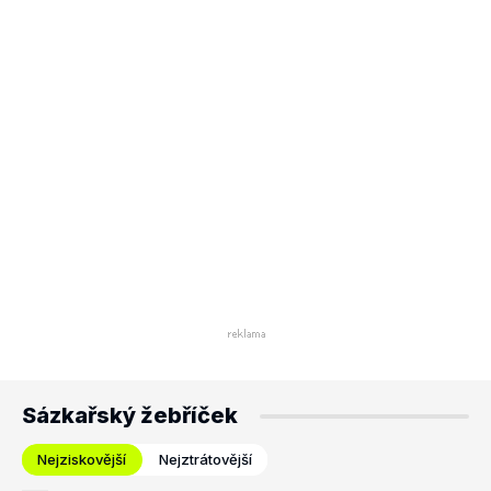
Sázkařský žebříček
Nejziskovější
Nejztrátovější