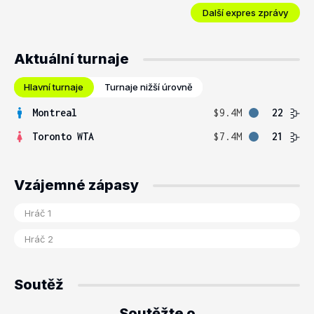
Další expres zprávy
Aktuální turnaje
Hlavní turnaje
Turnaje nižší úrovně
Montreal
$9.4M
22
Toronto WTA
$7.4M
21
Vzájemné zápasy
Soutěž
Soutěžte o