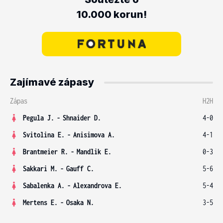
10.000 korun!
Zajímavé zápasy
Zápas
H2H
Pegula J.
-
Shnaider D.
4-0
Svitolina E.
-
Anisimova A.
4-1
Brantmeier R.
-
Mandlik E.
0-3
Sakkari M.
-
Gauff C.
5-6
Sabalenka A.
-
Alexandrova E.
5-4
Mertens E.
-
Osaka N.
3-5