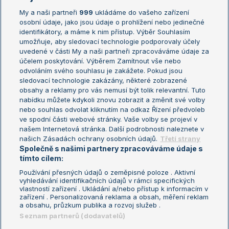
My a naši partneři
999
ukládáme do vašeho zařízení
Žebříček ATP (muži)
Australian Open
osobní údaje, jako jsou údaje o prohlížení nebo jedinečné
Žebříček WTA (ženy)
French Open
identifikátory, a máme k nim přístup. Výběr Souhlasím
umožňuje, aby sledovací technologie podporovaly účely
Sázkařský žebříček
Wimbledon
uvedené v části My a naši partneři zpracováváme údaje za
US Open
účelem poskytování. Výběrem Zamítnout vše nebo
odvoláním svého souhlasu je zakážete. Pokud jsou
Turnaj mistrů
sledovací technologie zakázány, některé zobrazené
Turnaj mistryň
obsahy a reklamy pro vás nemusí být tolik relevantní. Tuto
Aktualní trendy
nabídku můžete kdykoli znovu zobrazit a změnit své volby
nebo souhlas odvolat kliknutím na odkaz Řízení předvoleb
ve spodní části webové stránky. Vaše volby se projeví v
Fotbalové přestupy
našem Internetová stránka. Další podrobnosti naleznete v
Livesport Daily
našich Zásadách ochrany osobních údajů.
Třetí strany
Společně s našimi partnery zpracováváme údaje s
LS Prague Open
tímto cílem:
Používání přesných údajů o zeměpisné poloze . Aktivní
vyhledávání identifikačních údajů v rámci specifických
vlastností zařízení . Ukládání a/nebo přístup k informacím v
Podmínky užití
Nastavení soukromí
zařízení . Personalizovaná reklama a obsah, měření reklam
GDPR a žurnalistika
Reklama
a obsahu, průzkum publika a rozvoj služeb .
Informace o zpracování osobních
Kontakt
Seznam partnerů (dodavatelů)
údajů
Tiráž