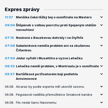
Expres zprávy
11:37
Menšíka čeká těžký boj o osmifinále na Masters
09:04
Štěpánek s volbou povrchu proti Spojeným státům
nesouhlasí
07:15
Nosková s Bouzkovou dohrály i ve čtyřhře
07:08
Sabalenková neměla problém ani se zkušenou
Číňankou
07:04
Jódar vyřídil i Musettiho a vyzve Lehečku
06:33
Lehečka neměl problém, v Montrealu je v osmifinále
05:57
Bartůňková po třísetovém boji podlehla
Anisimovové
06.08.
Alcaraz by podle experta měl ukončit sezonu
06.08.
Pegulaová nadělila přemožitelce Siniakové kanára
06.08.
Fils nedal šanci Navonemu