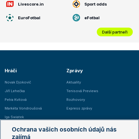
Livescore.in
Sport odds
EuroFotbal
eFotbal
Další partneři
Hráči
Zprávy
Novak Djokovič
Aktuality
Jiří Lehečka
Tenisová Previews
Petra Kvitová
Rozhovory
Markéta Vondroušová
Express zprávy
Iga Swiatek
Marie Bouzková
Ochrana vašich osobních údajů nás
Žebříčky
Kalendář turnajů
zajímá