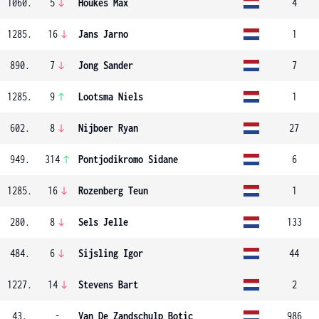
1060.
5
Houkes Max
4
1285.
16
Jans Jarno
1
890.
7
Jong Sander
7
1285.
9
Lootsma Niels
1
602.
8
Nijboer Ryan
27
949.
314
Pontjodikromo Sidane
6
1285.
16
Rozenberg Teun
1
280.
8
Sels Jelle
133
484.
6
Sijsling Igor
44
1227.
14
Stevens Bart
2
43.
-
Van De Zandschulp Botic
986