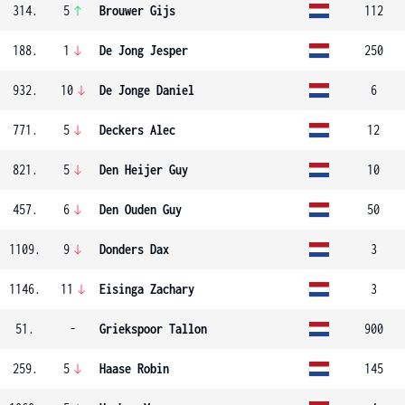
314.
5
Brouwer Gijs
112
188.
1
De Jong Jesper
250
932.
10
De Jonge Daniel
6
771.
5
Deckers Alec
12
821.
5
Den Heijer Guy
10
457.
6
Den Ouden Guy
50
1109.
9
Donders Dax
3
1146.
11
Eisinga Zachary
3
51.
-
Griekspoor Tallon
900
259.
5
Haase Robin
145