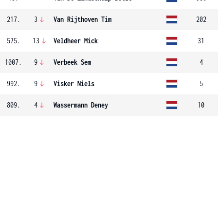
217.
3
Van Rijthoven Tim
202
575.
13
Veldheer Mick
31
1007.
9
Verbeek Sem
4
992.
9
Visker Niels
5
809.
4
Wassermann Deney
10