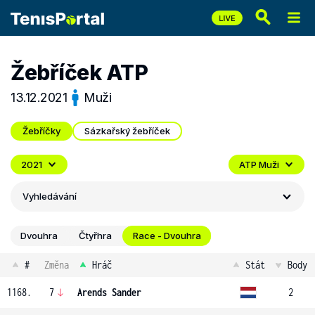
Žebříček ATP
13.12.2021
Muži
Žebříčky
Sázkařský žebříček
2021
ATP Muži
Vyhledávání
Dvouhra
Čtyřhra
Race - Dvouhra
#
Změna
Hráč
Stát
Body
1168.
7
Arends Sander
2