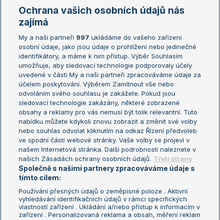
Marie Bouzková
Ochrana vašich osobních údajů nás
Žebříčky
Kalendář turnajů
zajímá
My a naši partneři
997
ukládáme do vašeho zařízení
Žebříček ATP (muži)
Australian Open
osobní údaje, jako jsou údaje o prohlížení nebo jedinečné
Žebříček WTA (ženy)
French Open
identifikátory, a máme k nim přístup. Výběr Souhlasím
umožňuje, aby sledovací technologie podporovaly účely
Sázkařský žebříček
Wimbledon
uvedené v části My a naši partneři zpracováváme údaje za
US Open
účelem poskytování. Výběrem Zamítnout vše nebo
odvoláním svého souhlasu je zakážete. Pokud jsou
Turnaj mistrů
sledovací technologie zakázány, některé zobrazené
Turnaj mistryň
obsahy a reklamy pro vás nemusí být tolik relevantní. Tuto
Aktualní trendy
nabídku můžete kdykoli znovu zobrazit a změnit své volby
nebo souhlas odvolat kliknutím na odkaz Řízení předvoleb
ve spodní části webové stránky. Vaše volby se projeví v
Fotbalové přestupy
našem Internetová stránka. Další podrobnosti naleznete v
Livesport Daily
našich Zásadách ochrany osobních údajů.
Třetí strany
Společně s našimi partnery zpracováváme údaje s
LS Prague Open
tímto cílem:
Používání přesných údajů o zeměpisné poloze . Aktivní
vyhledávání identifikačních údajů v rámci specifických
vlastností zařízení . Ukládání a/nebo přístup k informacím v
Podmínky užití
Nastavení soukromí
zařízení . Personalizovaná reklama a obsah, měření reklam
GDPR a žurnalistika
Reklama