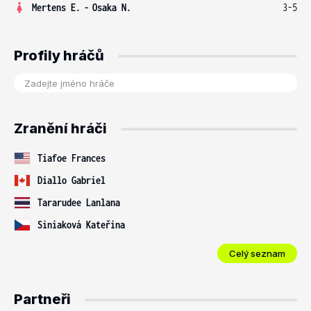
Mertens E.
-
Osaka N.
3-5
Profily hráčů
Zranění hráči
Tiafoe Frances
Diallo Gabriel
Tararudee Lanlana
Siniaková Kateřina
Celý seznam
Partneři