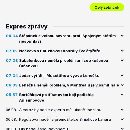
Celý žebříček
Expres zprávy
09:04
Štěpánek s volbou povrchu proti Spojeným státům
nesouhlasí
07:15
Nosková s Bouzkovou dohrály i ve čtyřhře
07:08
Sabalenková neměla problém ani se zkušenou
Číňankou
07:04
Jódar vyřídil i Musettiho a vyzve Lehečku
06:33
Lehečka neměl problém, v Montrealu je v osmifinále
05:57
Bartůňková po třísetovém boji podlehla
Anisimovové
06.08.
Alcaraz by podle experta měl ukončit sezonu
06.08.
Pegulaová nadělila přemožitelce Siniakové kanára
06.08.
Fils nedal šanci Navonemu