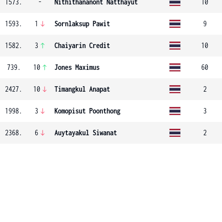
1573.
-
Nithithananont Natthayut
10
1593.
1
Sornlaksup Pawit
9
1582.
3
Chaiyarin Credit
10
739.
10
Jones Maximus
60
2427.
10
Timangkul Anapat
2
1998.
3
Komopisut Poonthong
3
2368.
6
Auytayakul Siwanat
2