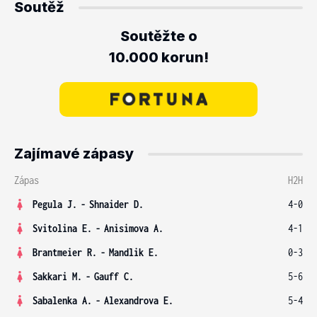
Soutěž
Soutěžte o
10.000 korun!
Zajímavé zápasy
Zápas
H2H
Pegula J.
-
Shnaider D.
4-0
Svitolina E.
-
Anisimova A.
4-1
Brantmeier R.
-
Mandlik E.
0-3
Sakkari M.
-
Gauff C.
5-6
Sabalenka A.
-
Alexandrova E.
5-4