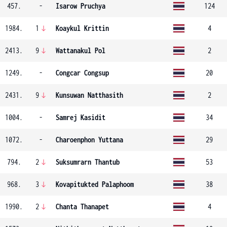
457.
-
Isarow Pruchya
124
1984.
1
Koaykul Krittin
4
2413.
9
Wattanakul Pol
2
1249.
-
Congcar Congsup
20
2431.
9
Kunsuwan Natthasith
2
1004.
-
Samrej Kasidit
34
1072.
-
Charoenphon Yuttana
29
794.
2
Suksumrarn Thantub
53
968.
3
Kovapitukted Palaphoom
38
1990.
2
Chanta Thanapet
4