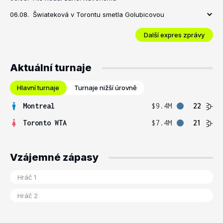
06.08.
Šwiateková v Torontu smetla Golubicovou
Další expres zprávy
Aktuální turnaje
Hlavní turnaje
Turnaje nižší úrovně
Montreal
$9.4M
22
Toronto WTA
$7.4M
21
Vzájemné zápasy