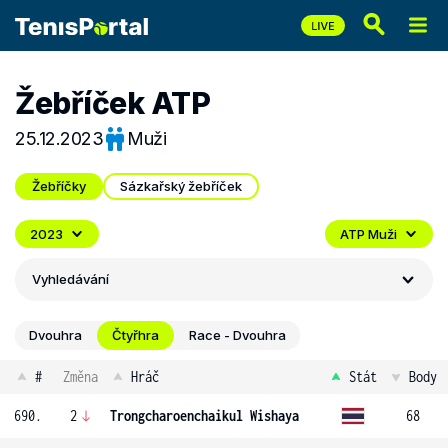
Žebříček ATP
25.12.2023
Muži
Žebříčky
Sázkařský žebříček
2023
ATP Muži
Vyhledávání
Dvouhra
Čtyřhra
Race - Dvouhra
#
Změna
Hráč
Stát
Body
690.
2
Trongcharoenchaikul Wishaya
68