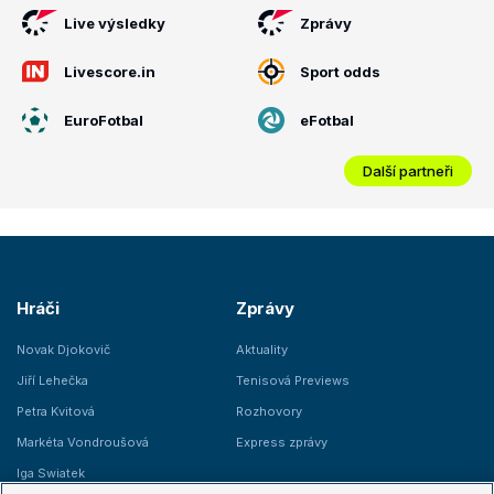
Live výsledky
Zprávy
Livescore.in
Sport odds
EuroFotbal
eFotbal
Další partneři
Hráči
Zprávy
Novak Djokovič
Aktuality
Jiří Lehečka
Tenisová Previews
Petra Kvitová
Rozhovory
Markéta Vondroušová
Express zprávy
Iga Swiatek