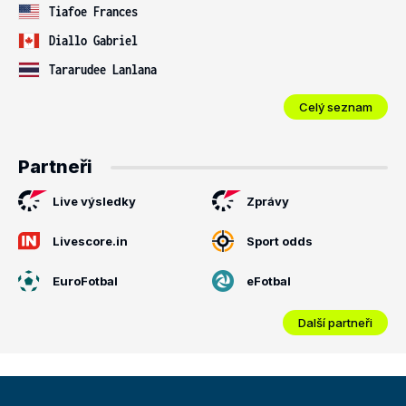
Tiafoe Frances
Diallo Gabriel
Tararudee Lanlana
Celý seznam
Partneři
Live výsledky
Zprávy
Livescore.in
Sport odds
EuroFotbal
eFotbal
Další partneři