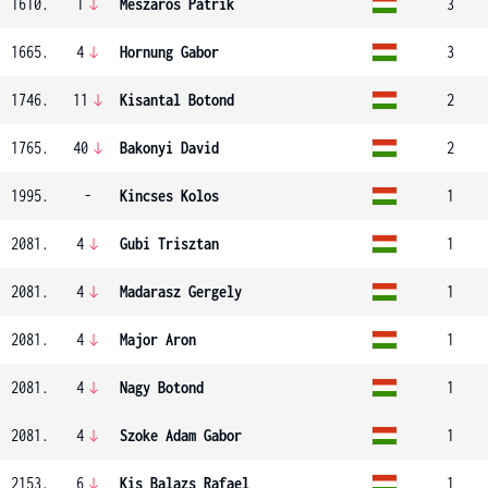
1610.
1
Meszaros Patrik
3
1665.
4
Hornung Gabor
3
1746.
11
Kisantal Botond
2
1765.
40
Bakonyi David
2
1995.
-
Kincses Kolos
1
2081.
4
Gubi Trisztan
1
2081.
4
Madarasz Gergely
1
2081.
4
Major Aron
1
2081.
4
Nagy Botond
1
2081.
4
Szoke Adam Gabor
1
2153.
6
Kis Balazs Rafael
1