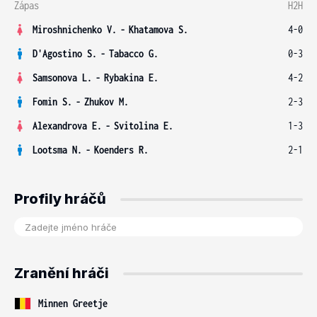
Zápas
H2H
Miroshnichenko V.
-
Khatamova S.
4-0
D'Agostino S.
-
Tabacco G.
0-3
Samsonova L.
-
Rybakina E.
4-2
Fomin S.
-
Zhukov M.
2-3
Alexandrova E.
-
Svitolina E.
1-3
Lootsma N.
-
Koenders R.
2-1
Profily hráčů
Zranění hráči
Minnen Greetje