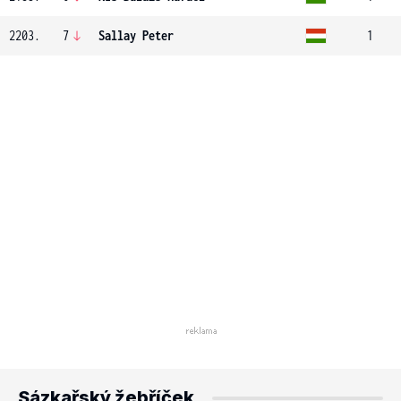
2203.
7
Sallay Peter
1
Sázkařský žebříček