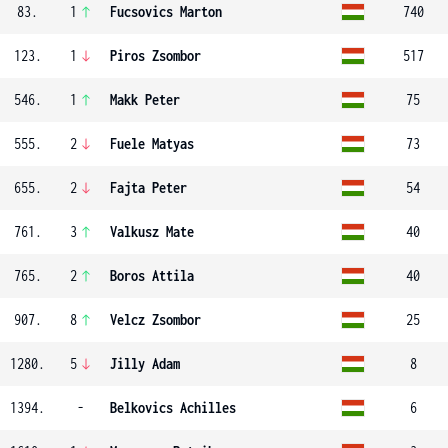
83.
1
Fucsovics Marton
740
123.
1
Piros Zsombor
517
546.
1
Makk Peter
75
555.
2
Fuele Matyas
73
655.
2
Fajta Peter
54
761.
3
Valkusz Mate
40
765.
2
Boros Attila
40
907.
8
Velcz Zsombor
25
1280.
5
Jilly Adam
8
1394.
-
Belkovics Achilles
6