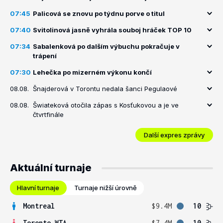
07:45
Palicová se znovu po týdnu porve o titul
07:40
Svitolinová jasně vyhrála souboj hráček TOP 10
07:34
Sabalenková po dalším výbuchu pokračuje v
trápení
07:30
Lehečka po mizerném výkonu končí
08.08.
Šnajderová v Torontu nedala šanci Pegulaové
08.08.
Šwiateková otočila zápas s Kosťukovou a je ve
čtvrtfinále
Další expres zprávy
Aktuální turnaje
Hlavní turnaje
Turnaje nižší úrovně
Montreal
$9.4M
10
Toronto WTA
$7.4M
10