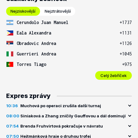
Nejziskovější
Nejztrátovější
Cerundolo Juan Manuel
+1737
Eala Alexandra
+1131
Obradovic Andrea
+1126
Guerrieri Andrea
+1045
Torres Tiago
+975
Celý žebříček
Expres zprávy
10:36
Muchová po operaci zrušila další turnaj
08:00
Siniaková a Zhang zničily Gauffovou a dál dominují
07:54
Brenda Fruhvirtová pokračuje v návratu
07:50
Hejtmánková hraje o druhou trofej