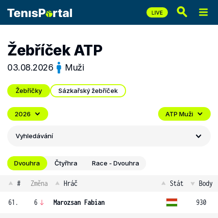
Žebříček ATP
03.08.2026
Muži
Žebříčky
Sázkařský žebříček
2026
ATP Muži
Vyhledávání
Dvouhra
Čtyřhra
Race - Dvouhra
#
Změna
Hráč
Stát
Body
61.
6
Marozsan Fabian
930