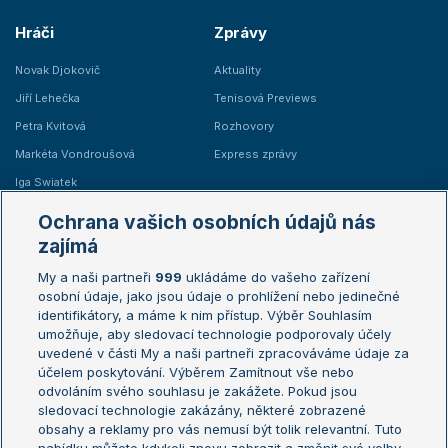
Hráči
Zprávy
Novak Djokovič
Aktuality
Jiří Lehečka
Tenisová Previews
Petra Kvitová
Rozhovory
Markéta Vondroušová
Express zprávy
Iga Swiatek
Marie Bouzková
Ochrana vašich osobních údajů nás
Žebříčky
Kalendář turnajů
zajímá
My a naši partneři
999
ukládáme do vašeho zařízení
Žebříček ATP (muži)
Australian Open
osobní údaje, jako jsou údaje o prohlížení nebo jedinečné
Žebříček WTA (ženy)
French Open
identifikátory, a máme k nim přístup. Výběr Souhlasím
umožňuje, aby sledovací technologie podporovaly účely
Sázkařský žebříček
Wimbledon
uvedené v části My a naši partneři zpracováváme údaje za
US Open
účelem poskytování. Výběrem Zamítnout vše nebo
odvoláním svého souhlasu je zakážete. Pokud jsou
Turnaj mistrů
sledovací technologie zakázány, některé zobrazené
Turnaj mistryň
obsahy a reklamy pro vás nemusí být tolik relevantní. Tuto