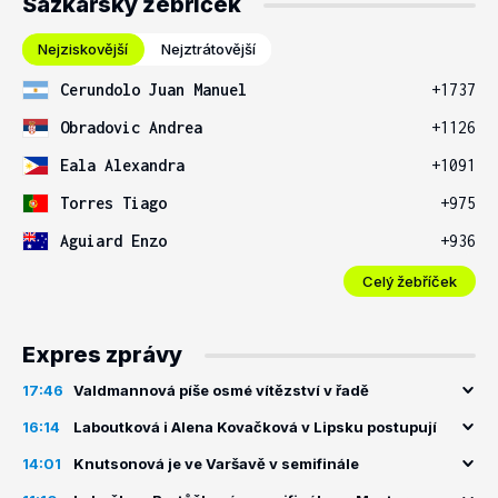
Sázkařský žebříček
Nejziskovější
Nejztrátovější
Cerundolo Juan Manuel
+1737
Obradovic Andrea
+1126
Eala Alexandra
+1091
Torres Tiago
+975
Aguiard Enzo
+936
Celý žebříček
Expres zprávy
17:46
Valdmannová píše osmé vítězství v řadě
16:14
Laboutková i Alena Kovačková v Lipsku postupují
14:01
Knutsonová je ve Varšavě v semifinále