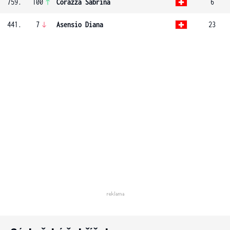
759.
100
Corazza Sabrina
6
441.
7
Asensio Diana
23