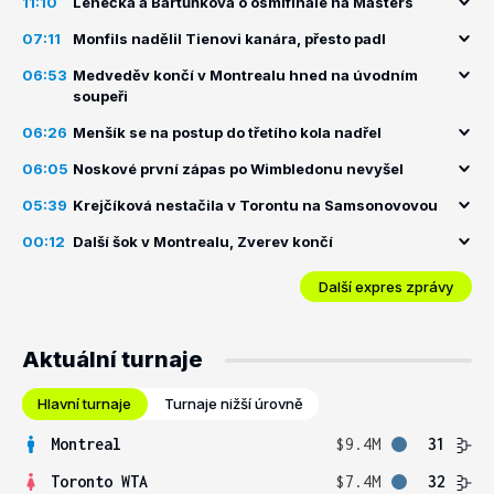
11:10
Lehečka a Bartůňková o osmifinále na Masters
07:11
Monfils nadělil Tienovi kanára, přesto padl
06:53
Medveděv končí v Montrealu hned na úvodním
soupeři
06:26
Menšík se na postup do třetího kola nadřel
06:05
Noskové první zápas po Wimbledonu nevyšel
05:39
Krejčíková nestačila v Torontu na Samsonovovou
00:12
Další šok v Montrealu, Zverev končí
Další expres zprávy
Aktuální turnaje
Hlavní turnaje
Turnaje nižší úrovně
Montreal
$9.4M
31
Toronto WTA
$7.4M
32