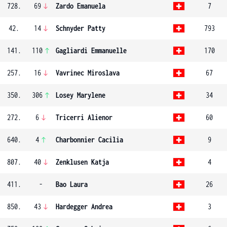
728.
69
Zardo Emanuela
7
42.
14
Schnyder Patty
793
141.
110
Gagliardi Emmanuelle
170
257.
16
Vavrinec Miroslava
67
350.
306
Losey Marylene
34
272.
6
Tricerri Alienor
60
640.
4
Charbonnier Cacilia
9
807.
40
Zenklusen Katja
4
411.
-
Bao Laura
26
850.
43
Hardegger Andrea
3