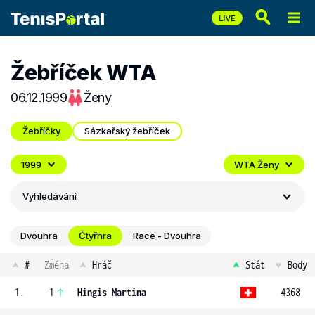
Žebříček WTA
06.12.1999
Ženy
Žebříčky
Sázkařský žebříček
1999
WTA Ženy
Vyhledávání
Dvouhra
Čtyřhra
Race - Dvouhra
#
Změna
Hráč
Stát
Body
1.
1
Hingis Martina
4368