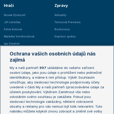
Hráči
Zprávy
Novak Djokovič
Aktuality
Jiří Lehečka
Tenisová Previews
Petra Kvitová
Rozhovory
Markéta Vondroušová
Express zprávy
Iga Swiatek
Marie Bouzková
Ochrana vašich osobních údajů nás
Žebříčky
Kalendář turnajů
zajímá
My a naši partneři
997
ukládáme do vašeho zařízení
Žebříček ATP (muži)
Australian Open
osobní údaje, jako jsou údaje o prohlížení nebo jedinečné
Žebříček WTA (ženy)
French Open
identifikátory, a máme k nim přístup. Výběr Souhlasím
umožňuje, aby sledovací technologie podporovaly účely
Sázkařský žebříček
Wimbledon
uvedené v části My a naši partneři zpracováváme údaje za
US Open
účelem poskytování. Výběrem Zamítnout vše nebo
odvoláním svého souhlasu je zakážete. Pokud jsou
Turnaj mistrů
sledovací technologie zakázány, některé zobrazené
Turnaj mistryň
obsahy a reklamy pro vás nemusí být tolik relevantní. Tuto
Aktualní trendy
nabídku můžete kdykoli znovu zobrazit a změnit své volby