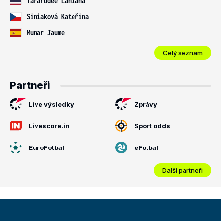
Tararudee Lanlana
Siniaková Kateřina
Munar Jaume
Celý seznam
Partneři
Live výsledky
Zprávy
Livescore.in
Sport odds
EuroFotbal
eFotbal
Další partneři