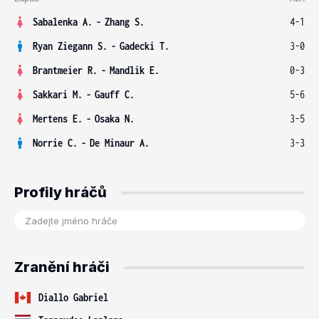
Sabalenka A.
-
Zhang S.
4-1
Ryan Ziegann S.
-
Gadecki T.
3-0
Brantmeier R.
-
Mandlik E.
0-3
Sakkari M.
-
Gauff C.
5-6
Mertens E.
-
Osaka N.
3-5
Norrie C.
-
De Minaur A.
3-3
Profily hráčů
Zranění hráči
Diallo Gabriel