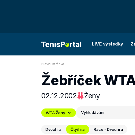
LIVE výsledky
Z
Hlavní stránka
Žebříček WT
02.12.2002
Ženy
Vyhledávání
WTA Ženy
Dvouhra
Čtyřhra
Race - Dvouhra