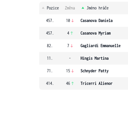
Pozice
Změna
Jméno hráče
457.
10
Casanova Daniela
457.
4
Casanova Myriam
82.
7
Gagliardi Emmanuelle
11.
-
Hingis Martina
71.
15
Schnyder Patty
414.
46
Tricerri Alienor