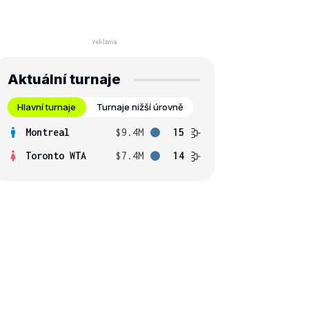
Aktuální turnaje
Hlavní turnaje
Turnaje nižší úrovně
Montreal
$9.4M
15
Toronto WTA
$7.4M
14