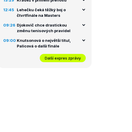
13:29
Krádež v přímém přenosu
12:45
Lehečku čeká těžký boj o
čtvrtfinále na Masters
09:26
Djokovič chce drastickou
změnu tenisových pravidel
09:00
Knutsonová o největší titul,
Palicová o další finále
Další expres zprávy