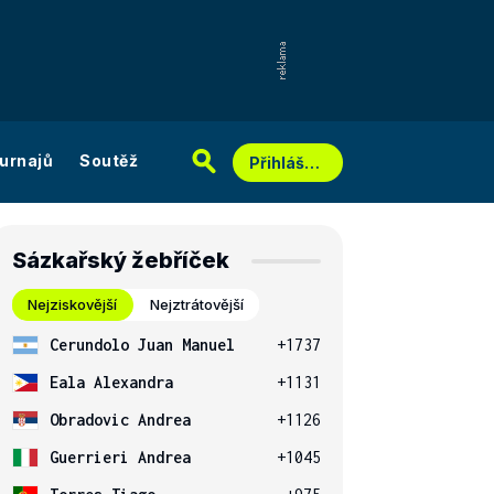
urnajů
Soutěž
Přihlášení
Sázkařský žebříček
Nejziskovější
Nejztrátovější
Cerundolo Juan Manuel
+1737
Eala Alexandra
+1131
Obradovic Andrea
+1126
Guerrieri Andrea
+1045