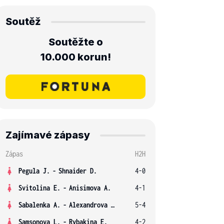
Soutěž
Soutěžte o
10.000 korun!
Zajímavé zápasy
Zápas
H2H
Pegula J.
-
Shnaider D.
4-0
Svitolina E.
-
Anisimova A.
4-1
Sabalenka A.
-
Alexandrova E.
5-4
Samsonova L.
-
Rybakina E.
4-2