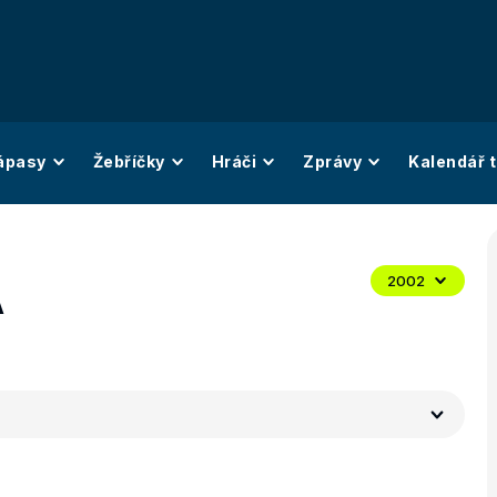
ápasy
Žebříčky
Hráči
Zprávy
Kalendář t
A
2002