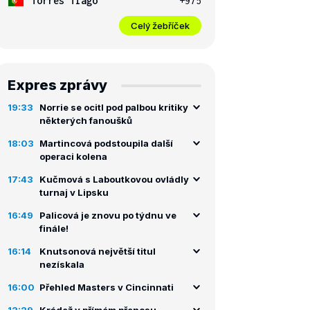
Torres Tiago
+975
Celý žebříček
Expres zprávy
19:33
Norrie se ocitl pod palbou kritiky
některých fanoušků
18:03
Martincová podstoupila další
operaci kolena
17:43
Kučmová s Laboutkovou ovládly
turnaj v Lipsku
16:49
Palicová je znovu po týdnu ve
finále!
16:14
Knutsonová největší titul
nezískala
16:00
Přehled Masters v Cincinnati