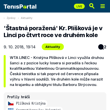
Zprávy
Aktuality
'Štastná poražená' Kr. Plíšková je v
Linci po čtvrt roce ve druhém kole
9. 10. 2018, 19:14
2
Aktuality
WTA LINEC - Kristýna Plíšková v Linci využila druhou
šanci a z pozice lucky losera si poradila s řeckou
kvalifikantkou Valentinou Grammatikopoulouovou.
Česká tenistka si tak poprvé od července připsala
výhru v hlavní soutěži. Ve druhém kole může narazit
na krajanku a obhájkyni titulu Barboru Strýcovou.
Profily hráčů
Plíšková Kristýna