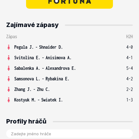
Zajímavé zápasy
Zápas
H2H
Pegula J.
-
Shnaider D.
4-0
Svitolina E.
-
Anisimova A.
4-1
Sabalenka A.
-
Alexandrova E.
5-4
Samsonova L.
-
Rybakina E.
4-2
Zhang J.
-
Zhu C.
2-2
Kostyuk M.
-
Swiatek I.
1-3
Profily hráčů