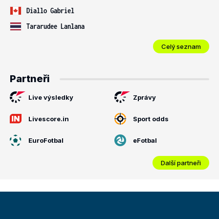
Diallo Gabriel
Tararudee Lanlana
Celý seznam
Partneři
Live výsledky
Zprávy
Livescore.in
Sport odds
EuroFotbal
eFotbal
Další partneři