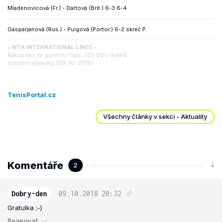
Mladenovicová (Fr.) - Dartová (Brit.) 6-3 6-4
Gasparjanová (Rus.) - Puigová (Portor.) 6-2 skreč P.
• WTA INTERNATIONAL LINEC •
Rakousko, tv. povrch / hala, 250.000 dolarů
sobotní výsledky (09. 10. 2018)
TenisPortal.cz
Všechny články v sekci - Aktuality
Komentáře
2
Dobry-den
09.10.2018
20:32
Gratulka ;-)
Reagovat