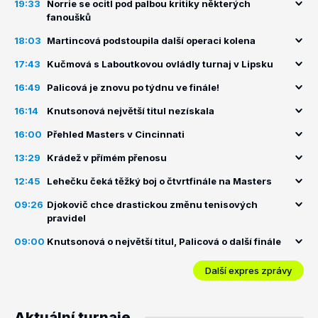
19:33
Norrie se ocitl pod palbou kritiky některých
fanoušků
18:03
Martincová podstoupila další operaci kolena
17:43
Kučmová s Laboutkovou ovládly turnaj v Lipsku
16:49
Palicová je znovu po týdnu ve finále!
16:14
Knutsonová největší titul nezískala
16:00
Přehled Masters v Cincinnati
13:29
Krádež v přímém přenosu
12:45
Lehečku čeká těžký boj o čtvrtfinále na Masters
09:26
Djokovič chce drastickou změnu tenisových
pravidel
09:00
Knutsonová o největší titul, Palicová o další finále
Další expres zprávy
Aktuální turnaje