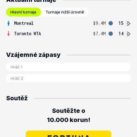
Hlavní turnaje
Turnaje nižší úrovně
Montreal
$9.4M
15
Toronto WTA
$7.4M
14
Vzájemné zápasy
Soutěž
Soutěžte o
10.000 korun!