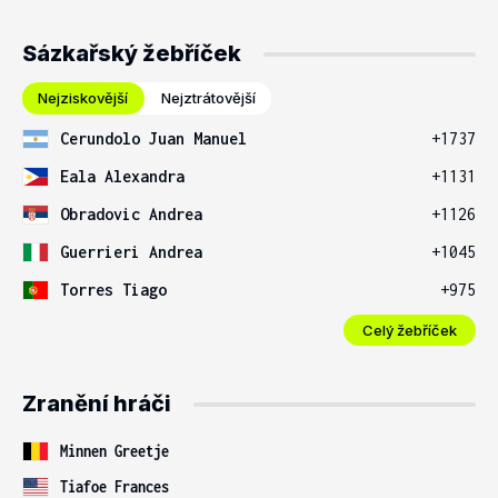
Sázkařský žebříček
Nejziskovější
Nejztrátovější
Cerundolo Juan Manuel
+1737
Eala Alexandra
+1131
Obradovic Andrea
+1126
Guerrieri Andrea
+1045
Torres Tiago
+975
Celý žebříček
Zranění hráči
Minnen Greetje
Tiafoe Frances