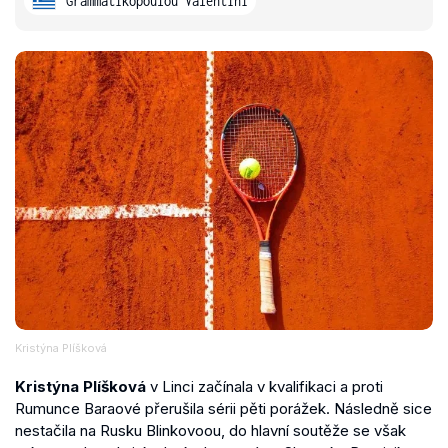
Grammatikopoulou Valentini
Kristýna Plíšková
Kristýna Plíšková
v Linci začínala v kvalifikaci a proti
Rumunce Baraové přerušila sérii pěti porážek. Následně sice
nestačila na Rusku Blinkovoou, do hlavní soutěže se však