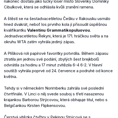
nakonec dostala jako lucky loser místo Slovenky Dominiky
Cibulkové, která se odhlásila kvůli zranění ramena.
A štěstí se na šestadvacetiletou Češku v Rakousku usmálo
hned dvakrát, neboť los prvního kola jí přisoudil úspěšnou
kvalifikantku
Valentinu Grammatikopuluovou
.
Jednadvacetiletou Řekyni, která je 171. hráčkou světa a na
okruhu WTA zatím vyhrála jediný zápas.
A Plíšková roli papírové favoritky potvrdila. Během zápasu
ztratila jen jednou své podání, zbylých šest brejkbolů
odvrátila za hodinu a 17 minut zvítězila 6-4 6-2. V hlavní
soutěži vyhrála poprvé od 24. července a podruhé od konce
května.
Tehdy si v německém Norimberku zahrála své poslední
čtvrtfinále. V Linci o něj svede souboj s třetí nasazenou
krajankou Barborou Strýcovou, která obhajuje titul, nebo s
Belgičankou Kirsten Flipkensovou.
Čerstvá vítězka čtyřhry v Pekingu Strýcová se s