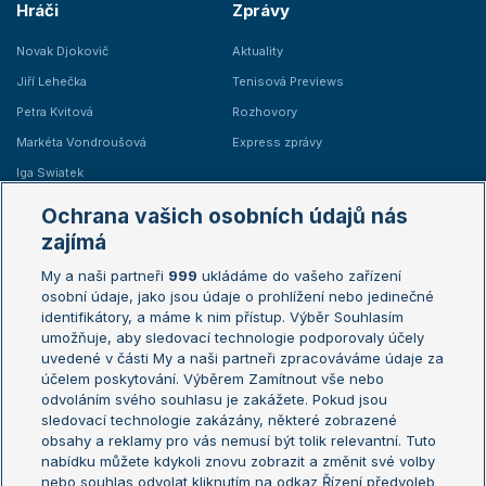
Hráči
Zprávy
Novak Djokovič
Aktuality
Jiří Lehečka
Tenisová Previews
Petra Kvitová
Rozhovory
Markéta Vondroušová
Express zprávy
Iga Swiatek
Marie Bouzková
Ochrana vašich osobních údajů nás
Žebříčky
Kalendář turnajů
zajímá
My a naši partneři
999
ukládáme do vašeho zařízení
Žebříček ATP (muži)
Australian Open
osobní údaje, jako jsou údaje o prohlížení nebo jedinečné
Žebříček WTA (ženy)
French Open
identifikátory, a máme k nim přístup. Výběr Souhlasím
umožňuje, aby sledovací technologie podporovaly účely
Sázkařský žebříček
Wimbledon
uvedené v části My a naši partneři zpracováváme údaje za
US Open
účelem poskytování. Výběrem Zamítnout vše nebo
odvoláním svého souhlasu je zakážete. Pokud jsou
Turnaj mistrů
sledovací technologie zakázány, některé zobrazené
Turnaj mistryň
obsahy a reklamy pro vás nemusí být tolik relevantní. Tuto
Aktualní trendy
nabídku můžete kdykoli znovu zobrazit a změnit své volby
nebo souhlas odvolat kliknutím na odkaz Řízení předvoleb