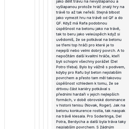
jako dělit trávu na nevyšlapanou a
vyšlapanou protože hráč znalý hry na
trávě to až tak neřeší. Stejná blbost
jako vymezit hru na trávě od QF a do
QF. Když má Rafa podobnou
úspěšnost na betonu jako na trávě,
tak to beru jako veleúspěch když si
uvědomíš, že se potkával na betonu
se třemi top hráči pro které je to
nejepší nebo velmi dobrý povrch. A to
nepočítám další kvalitní hráče, kteří
byli schopni všechny porážet (Del
Potro třeba). Bylo by vážně s podivem,
kdyby pro Rafu byl beton nejslabším
povrchem a přesto tam měl takovou
úspěšnost vzhledem k tomu, že se
drtivou část kariéry potkával s
předními hardaři v jejich nejlepších
formách, v době obrovské dominance
v historii tenisu (Novak, Roger). Jak na
betonu konkurence rostla, tak naopak
na trávě klesala. Pro Soderlinga, Del
Potra, Berdycha a další byla tráva taky
nejslabším povrchem. S žádným