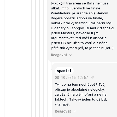
typickým travařem se Rafa nemusel
utkat. Imho i Berdych ve finále
Wimbledonu je sranda spíš. Jenom
Rogera porazil jednou ve finále,
nakolik hrál významnou roli herní styl.
U debaty o Tsongovi jsi měl k dispozici
jeden Masters, nevadilo ti jím
argumentovat, teď máš k dispozici
jeden GS ale už ti to vadí..a z něho
ještě dál vymezuješ, to je fascinující. :)
Reagovat
spaniel
08.10.2015
12:57
Tvl, co na tom nechápeš? Tvůj
přístup je absolutně nelogický,
založený na tvém přání a ne na
faktech. Takový jeden tu už byl,
vítej zpět.
Reagovat