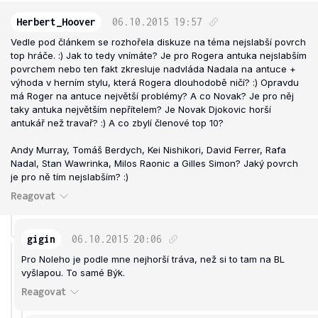
Herbert_Hoover
06.10.2015
19:57
Vedle pod článkem se rozhořela diskuze na téma nejslabší povrch
top hráče. :) Jak to tedy vnímáte? Je pro Rogera antuka nejslabším
povrchem nebo ten fakt zkresluje nadvláda Nadala na antuce +
výhoda v herním stylu, která Rogera dlouhodobě ničí? :) Opravdu
má Roger na antuce největší problémy? A co Novak? Je pro něj
taky antuka největším nepřítelem? Je Novak Djokovic horší
antukář než travař? :) A co zbylí členové top 10?
Andy Murray, Tomáš Berdych, Kei Nishikori, David Ferrer, Rafa
Nadal, Stan Wawrinka, Milos Raonic a Gilles Simon? Jaký povrch
je pro ně tím nejslabším? :)
Reagovat
gigin
06.10.2015
20:06
Pro Noleho je podle mne nejhorší tráva, než si to tam na BL
vyšlapou. To samé Býk.
Reagovat