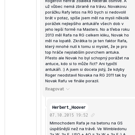
Rogerovi nehrál zdaleka nikterak oslnivě. A
už vůbec nemá zbraně na trávu. Novakovu
porážku Rafy letos na RG bych si nedovolil
brát v potaz, spíše jsem měl na mysli několik
porážek nejlepšího antukáře všech dob v
jeho lepší formě na Masters. No a třeba roku
2013 měl Rafa na RG celkem kliku, Novak ho
měl na lopatě. Zkrátka to je ten faktor Rafa,
který mnohé nutí k tomu si myslet, že je pro
top hráče nejslabším povrchem antuka.
Přesto ale Novak ho byl schopný porážet na
antuce, kdo si to může říct? Ani typičtí
antukáři. :) A jsem si docela jistý, že kdyby
Roger neodstavil Novaka na RG 2011 tak by
Novak Rafu ve finále porazil.
Reagovat
Herbert_Hoover
07.10.2015
19:52
Mimochodem Rafa je na betonu na GS
úspěšnější než na trávě. Ve Wimbledonu
2x W, 3x F...USO + AO = 3x W + 3x F :) A