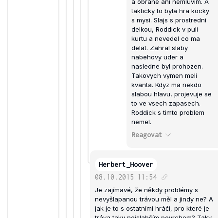
a obrane ani nemluvim. A
takticky to byla hra kocky
s mysi. Slajs s prostredni
delkou, Roddick v puli
kurtu a nevedel co ma
delat. Zahral slaby
nabehovy uder a
nasledne byl prohozen.
Takovych vymen meli
kvanta. Kdyz ma nekdo
slabou hlavu, projevuje se
to ve vsech zapasech.
Roddick s timto problem
nemel.
Reagovat
Herbert_Hoover
08.10.2015
11:54
Je zajímavé, že někdy problémy s
nevyšlapanou trávou měl a jindy ne? A
jak je to s ostatními hráči, pro které je
tráva taky nejslabším povrchem? Taky