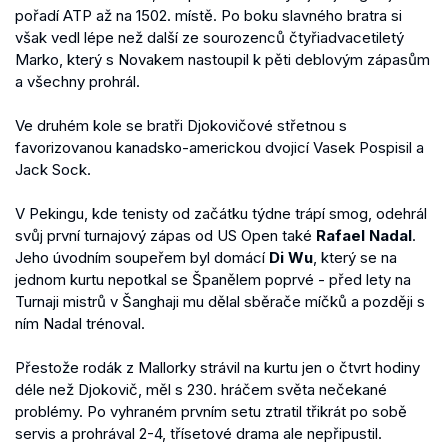
pořadí ATP až na 1502. místě. Po boku slavného bratra si
však vedl lépe než další ze sourozenců čtyřiadvacetiletý
Marko, který s Novakem nastoupil k pěti deblovým zápasům
a všechny prohrál.
Ve druhém kole se bratři Djokovičové střetnou s
favorizovanou kanadsko-americkou dvojicí Vasek Pospisil a
Jack Sock.
V Pekingu, kde tenisty od začátku týdne trápí smog, odehrál
svůj první turnajový zápas od US Open také
Rafael Nadal
.
Jeho úvodním soupeřem byl domácí
Di Wu
, který se na
jednom kurtu nepotkal se Španělem poprvé - před lety na
Turnaji mistrů v Šanghaji mu dělal sběrače míčků a později s
ním Nadal trénoval.
Přestože rodák z Mallorky strávil na kurtu jen o čtvrt hodiny
déle než Djokovič, měl s 230. hráčem světa nečekané
problémy. Po vyhraném prvním setu ztratil třikrát po sobě
servis a prohrával 2-4, třísetové drama ale nepřipustil.