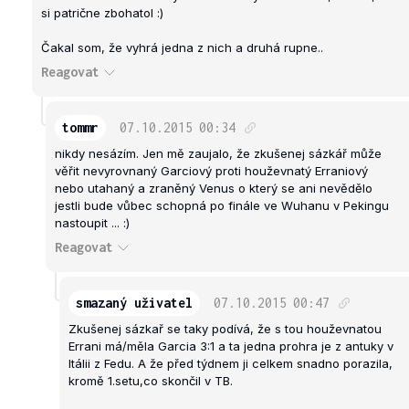
si patrične zbohatol :)
Čakal som, že vyhrá jedna z nich a druhá rupne..
Reagovat
tommr
07.10.2015
00:34
nikdy nesázím. Jen mě zaujalo, že zkušenej sázkář může
věřit nevyrovnaný Garciový proti houževnatý Erraniový
nebo utahaný a zraněný Venus o který se ani nevědělo
jestli bude vůbec schopná po finále ve Wuhanu v Pekingu
nastoupit ... :)
Reagovat
smazaný uživatel
07.10.2015
00:47
Zkušenej sázkař se taky podívá, že s tou houževnatou
Errani má/měla Garcia 3:1 a ta jedna prohra je z antuky v
Itálii z Fedu. A že před týdnem ji celkem snadno porazila,
kromě 1.setu,co skončil v TB.