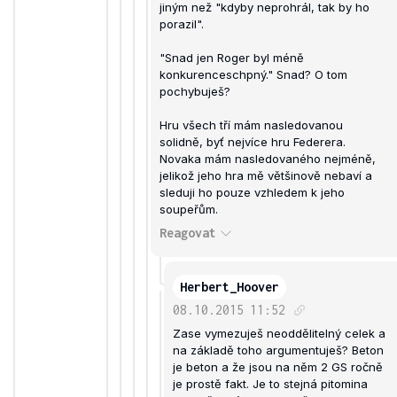
jiným než "kdyby neprohrál, tak by ho
porazil".
"Snad jen Roger byl méně
konkurenceschpný." Snad? O tom
pochybuješ?
Hru všech tří mám nasledovanou
solidně, byť nejvíce hru Federera.
Novaka mám nasledovaného nejméně,
jelikož jeho hra mě většinově nebaví a
sleduji ho pouze vzhledem k jeho
soupeřům.
Reagovat
Herbert_Hoover
08.10.2015
11:52
Zase vymezuješ neoddělitelný celek a
na základě toho argumentuješ? Beton
je beton a že jsou na něm 2 GS ročně
je prostě fakt. Je to stejná pitomina