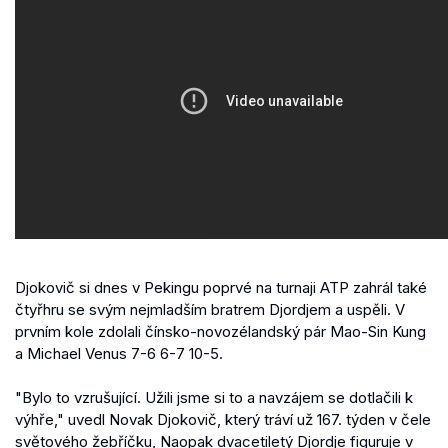
Djokovič si dnes v Pekingu poprvé na turnaji ATP zahrál také
čtyřhru se svým nejmladším bratrem Djordjem a uspěli. V
prvním kole zdolali čínsko-novozélandský pár Mao-Sin Kung
a Michael Venus 7-6 6-7 10-5.
"Bylo to vzrušující. Užili jsme si to a navzájem se dotlačili k
výhře," uvedl Novak Djokovič, který
tráví už 167. týden v čele
světového žebříčku, Naopak dvacetiletý Djordje figuruje v