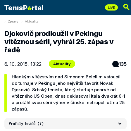
Zprávy
Aktuality
Djokovič prodloužil v Pekingu
vítěznou sérii, vyhrál 25. zápas v
řadě
6. 10. 2015, 13:22
135
Aktuality
Hladkým vítězstvím nad Simonem Bolellim vstoupil
do turnaje v Pekingu jeho největší favorit Novak
Djokovič. Srbský tenista, který startuje poprvé od
vítězného US Open, dnes deklasoval Itala dvakrát 6-1
a protáhl svou sérii výher v čínské metropoli už na 25
zápasů.
Profily hráčů
(7)