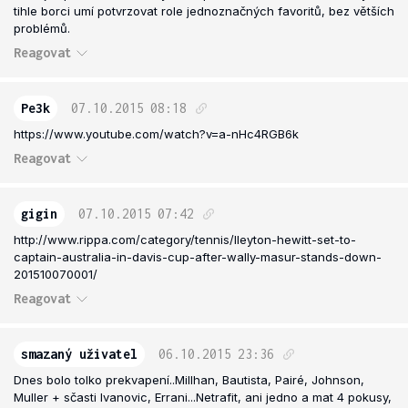
tihle borci umí potvrzovat role jednoznačných favoritů, bez větších
problémů.
Reagovat
Pe3k
07.10.2015
08:18
https://www.youtube.com/watch?v=a-nHc4RGB6k
Reagovat
gigin
07.10.2015
07:42
http://www.rippa.com/category/tennis/lleyton-hewitt-set-to-
captain-australia-in-davis-cup-after-wally-masur-stands-down-
201510070001/
Reagovat
smazaný uživatel
06.10.2015
23:36
Dnes bolo tolko prekvapení..Millhan, Bautista, Pairé, Johnson,
Muller + sčasti Ivanovic, Errani...Netrafit, ani jedno a mat 4 pokusy,