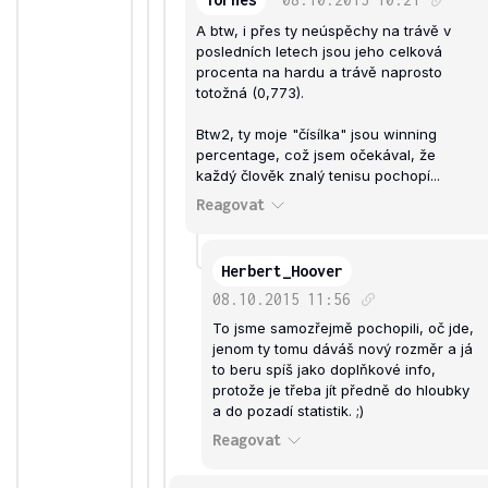
A btw, i přes ty neúspěchy na trávě v
posledních letech jsou jeho celková
procenta na hardu a trávě naprosto
totožná (0,773).
Btw2, ty moje "čísílka" jsou winning
percentage, což jsem očekával, že
každý člověk znalý tenisu pochopí...
Reagovat
Herbert_Hoover
08.10.2015
11:56
To jsme samozřejmě pochopili, oč jde,
jenom ty tomu dáváš nový rozměr a já
to beru spíš jako doplňkové info,
protože je třeba jít předně do hloubky
a do pozadí statistik. ;)
Reagovat