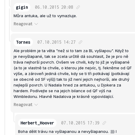
gigin
06.10.2015
20:08
Můra antuka, ale už to vymazluje.
Reagovat
Tornes
07.10.2015
14:27
Ale problém je ta věta "než si to tam za BL vyšlapou". Když to
je nevyšlapané, tak se zcela určitě dá souhlasit, že je pro ně
tráva nejhorší povrch. Ovšem ve chvíli, kdy to již je vyšlapané
(a to je vlastně ta chvíle, o kterou jde nejvíc, tj. řekněme od QF
výše, a zároveň jediná chvíle, kdy se ti tři potkávají (potkávají
se obecně od SF výš)) tak to již není jejich nejhorší, ale druhý
nejlepší povrch. U Nadala hned za antukou, u Djokera za
hardem. Podívejte se na jejich bilance od QF výš na
Wimbledonu. Hlavně Nadalova je krásně vypovídající.
Reagovat
Herbert_Hoover
07.10.2015
17:39
Boha dělit trávu na vyšlapanou a nevyšlapanou. :))) I