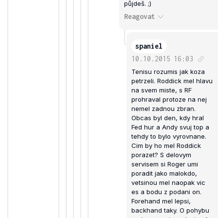
půjdeš. ;)
Reagovat
spaniel
10.10.2015
16:03
Tenisu rozumis jak koza
petrzeli. Roddick mel hlavu
na svem miste, s RF
prohraval protoze na nej
nemel zadnou zbran.
Obcas byl den, kdy hral
Fed hur a Andy svuj top a
tehdy to bylo vyrovnane.
Cim by ho mel Roddick
porazet? S delovym
servisem si Roger umi
poradit jako malokdo,
vetsinou mel naopak vic
es a bodu z podani on.
Forehand mel lepsi,
backhand taky. O pohybu