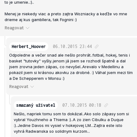
to je umenie..:)..
Menej je niekedy viac a preto zajtra Wozniacky a keďže vo mne
drieme aj kus gambllera, tak Fognini :)
Reagovat
Herbert_Hoover
06.10.2015
23:44
Odpoledne a večer snad ale nešlo prohrát..fotbal, hokej, tenis i
basket "tutovky" vyšly..jenom já jsem se rozhodl špatně a dal
jsem zrovna jeden zápas, co nevyšel..Arevalo v Medellinu a
pokazil jsem si krásnou akovku za drobné. :) Váhal jsem mezi tím
a De Schepperem v Monsu :)
Reagovat
smazaný uživatel
07.10.2015
00:18
Nešlo, napriek tomu som to dokázal..Ako solo zápasy som si
vybral Youzhneho a Thiema :)..A zo zien Cibulku a Duque
:)..Jedine Davos mi vysiel v hokejovej LM...Zajtra este isto
vyhrá Radwanska so solidnym kurzom...