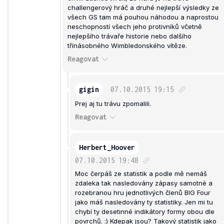
challengerový hráč a druhé nejlepší výsledky ze
všech GS tam má pouhou náhodou a naprostou
neschopností všech jeho protivníků včetně
nejlepšího trávaře historie nebo dalšího
třínásobného Wimbledonského vítěze.
Reagovat
gigin
07.10.2015
19:15
Prej aj tu trávu zpomalili.
Reagovat
Herbert_Hoover
07.10.2015
19:48
Moc čerpáš ze statistik a podle mě nemáš
zdaleka tak nasledovány zápasy samotné a
rozebranou hru jednotlivých členů BIG Four
jako máš nasledovány ty statistiky. Jen mi tu
chybí ty desetinné indikátory formy obou dle
povrchů. :) Kdepak jsou? Takový statistik jako