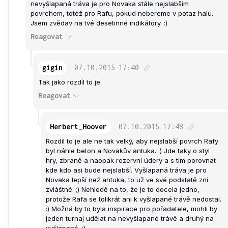
nevyšlapaná tráva je pro Novaka stále nejslabším
povrchem, totéž pro Rafu, pokud nebereme v potaz halu.
Jsem zvědav na tvé desetinné indikátory. :)
Reagovat
gigin
07.10.2015
17:40
Tak jako rozdíl to je.
Reagovat
Herbert_Hoover
07.10.2015
17:48
Rozdíl to je ale ne tak velký, aby nejslabší povrch Rafy
byl náhle beton a Novakův antuka. :) Jde taky o styl
hry, zbraně a naopak rezervní údery a s tím porovnat
kde kdo asi bude nejslabší. Vyšlapaná tráva je pro
Novaka lepší než antuka, to už ve své podstatě zní
zvláštně. ;) Nehledě na to, že je to docela jedno,
protože Rafa se tolikrát ani k vyšlapané trávě nedostal.
:) Možná by to byla inspirace pro pořadatele, mohli by
jeden turnaj udělat na nevyšlapané trávě a druhý na