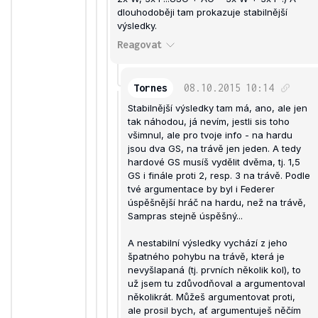
dlouhodoběji tam prokazuje stabilnější
výsledky.
Reagovat
Tornes
08.10.2015
10:14
Stabilnější výsledky tam má, ano, ale jen
tak náhodou, já nevím, jestli sis toho
všimnul, ale pro tvoje info - na hardu
jsou dva GS, na trávě jen jeden. A tedy
hardové GS musíš vydělit dvěma, tj. 1,5
GS i finále proti 2, resp. 3 na trávě. Podle
tvé argumentace by byl i Federer
úspěšnější hráč na hardu, než na trávě,
Sampras stejně úspěšný...
A nestabilní výsledky vychází z jeho
špatného pohybu na trávě, která je
nevyšlapaná (tj. prvních několik kol), to
už jsem tu zdůvodňoval a argumentoval
několikrát. Můžeš argumentovat proti,
ale prosil bych, ať argumentuješ něčím