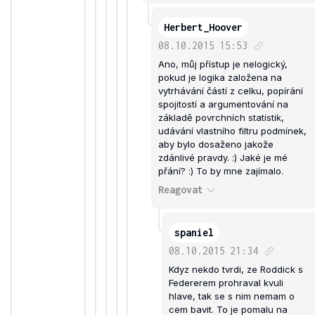
Herbert_Hoover
08.10.2015
15:53
Ano, můj přístup je nelogický,
pokud je logika založena na
vytrhávání částí z celku, popírání
spojitostí a argumentování na
základě povrchních statistik,
udávání vlastního filtru podmínek,
aby bylo dosaženo jakože
zdánlivé pravdy. :) Jaké je mé
přání? :) To by mne zajímalo.
Reagovat
spaniel
08.10.2015
21:34
Kdyz nekdo tvrdi, ze Roddick s
Federerem prohraval kvuli
hlave, tak se s nim nemam o
cem bavit. To je pomalu na