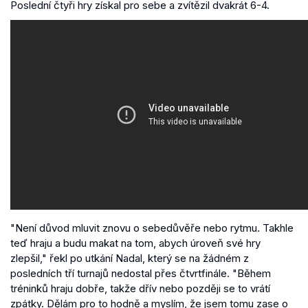
Poslední čtyři hry získal pro sebe a zvítězil dvakrát 6-4.
"Není důvod mluvit znovu o sebedůvěře nebo rytmu. Takhle
teď hraju a budu makat na tom, abych úroveň své hry
zlepšil," řekl po utkání Nadal, který se na žádném z
posledních tří turnajů nedostal přes čtvrtfinále. "Během
tréninků hraju dobře, takže dřív nebo později se to vrátí
zpátky. Dělám pro to hodně a myslím, že jsem tomu zase o