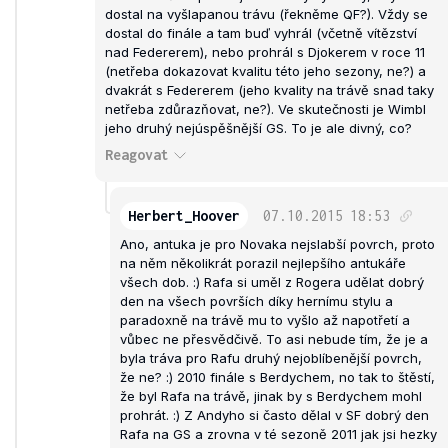
dostal na vyšlapanou trávu (řekněme QF?). Vždy se
dostal do finále a tam buď vyhrál (včetně vítězství
nad Federerem), nebo prohrál s Djokerem v roce 11
(netřeba dokazovat kvalitu této jeho sezony, ne?) a
dvakrát s Federerem (jeho kvality na trávě snad taky
netřeba zdůrazňovat, ne?). Ve skutečnosti je Wimbl
jeho druhý nejúspěšnější GS. To je ale divný, co?
Reagovat
Herbert_Hoover
07.10.2015
18:53
Ano, antuka je pro Novaka nejslabší povrch, proto
na něm několikrát porazil nejlepšího antukáře
všech dob. :) Rafa si uměl z Rogera udělat dobrý
den na všech površích díky hernímu stylu a
paradoxně na trávě mu to vyšlo až napotřetí a
vůbec ne přesvědčivě. To asi nebude tím, že je a
byla tráva pro Rafu druhý nejoblíbenější povrch,
že ne? :) 2010 finále s Berdychem, no tak to štěstí,
že byl Rafa na trávě, jinak by s Berdychem mohl
prohrát. :) Z Andyho si často dělal v SF dobrý den
Rafa na GS a zrovna v té sezoně 2011 jak jsi hezky