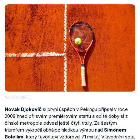
Novak Djokovič
Novak Djokovič
si první úspěch v Pekingu připsal v roce
2009 hned při svém premiérovém startu a od té doby si z
čínské metropole odvezl ještě čtyři tituly. Za šestým
triumfem vykročil obhájce hladkou výhrou nad
Simonem
Bolellim
, který favoritovi vzdoroval 71 minut. V úvodním setu