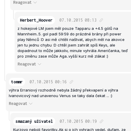
Reagovat
Herbert_Hoover
07.10.2015
08:13
z hokejové LM jsem měl pouze Tapparu a +4.5 gólů na
Mannheim..5. gol padl 59:59 do prázdné brány při power
play Němců :D asi mě chtěli naštvat, abych měl na akovce
jen tu jednu chybu :D chtěl jsem zahrát spíš Keys, ale
dopadnout to může jakkoliv, minule vyhrála Američanka, teď
pro změnu zase může Aga..vyšší kurz mě zlákal :)
Reagovat
tommr
07.10.2015
00:16
výhra Erraniový rozhodně nebyla žádný překvapení a výhra
Ivanovicový nad unavenou Venus se taky dala čekat ... :)
Reagovat
smazaný uživatel
07.10.2015
00:19
Kurzovo neboli favoritky..Ak si o ich vyhrach vedel, dufam, ze