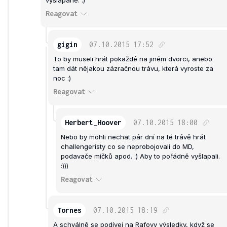
vyšlapané. :)
Reagovat
gigin
07.10.2015
17:52
To by museli hrát pokaždé na jiném dvorci, anebo
tam dát nějakou zázračnou trávu, která vyroste za
noc :)
Reagovat
Herbert_Hoover
07.10.2015
18:00
Nebo by mohli nechat pár dní na té trávě hrát
challengeristy co se neprobojovali do MD,
podavače míčků apod. :) Aby to pořádně vyšlapali.
:)))
Reagovat
Tornes
07.10.2015
18:19
A schválně se podívej na Rafovy výsledky, když se