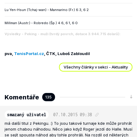
Lu Yen-Hsun (Tchaj-wan) - Mannarino (Fr.) 6:3, 6:2
Millman (Austr.) - Robredo (Šp.) 4:6, 6:1, 6:0
Výsledky - Peking - muži (tvrdý povrch, dotace 3.944.715 dolarů):
pva,
TenisPortal.cz
, ČTK, Luboš Zabloudil
Všechny články v sekci - Aktuality
Komentáře
135
smazaný uživatel
07.10.2015
09:38
má další titul z Pekingu. :) To jsou takové turnaje kde může prohrát
jenom chabou náhodou. Něco jako když Roger jezdí do Halle. Musí
se sejít spousta náhod aby tohle prohráli. Na rozdíl od některých