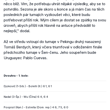
něco blíž. Vím, že potřebuju uhrát nějaké výsledky, aby se to
potvrdilo. Sezona je ale skoro u konce a já mám čas na těch
posledních pár turnajích vyzkoušet věci, které budu
potřebovat příští rok. Mým cílem je dostat se zpátky na svou
úroveň, abych příští rok hlavně na antuce předváděl to
nejlepší," dodal.
Až ve středu vstoupí do turnaje v Pekingu druhý nasazený
Tomáš Berdych, který včera triumfoval v odloženém finále
předchozího turnaje v Šen-čenu. Jeho soupeřem bude
Uruguayec Pablo Cuevas.
Dvouhra - 1. kolo:
Djokovič (1-Srb.) - Bolelli (It.) 6:1, 6:1
Nadal (3-Šp.) - Wu (Čína) 6:4, 6:4
Pospisil (Kan.) - Estrella (Dom. rep.) 4:6, 7:5, 6:0