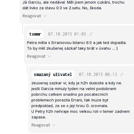
Já Garciu, ale nedával. Měl jsem jenom cukání, trochu
dát livko za stavu 0:3 ve 2.setu. No, škoda.
Reagovat
tommr
07.10.2015
01:05
Petra měla s Erraniovou bilanci 6:0 a jak ted dopadla.
To by měl zkušenej sázkař taky brát v úvahu ... :)
Reagovat
smazaný uživatel
07.10.2015
08:13
zkusenej sazkar vi, kdy je h2h dulezite a kdy ne.
jestli Garcia minuly tyden na velmi podobnem
pobrchu celkem snadno po pocatecnich
problemech porazila Errani, tak muze byt
predpoklad, ze se s jeji hrou G. srovnala.
U Petry h2h nehraje moc velkou roli v temer zadnem
zapase.
Reagovat