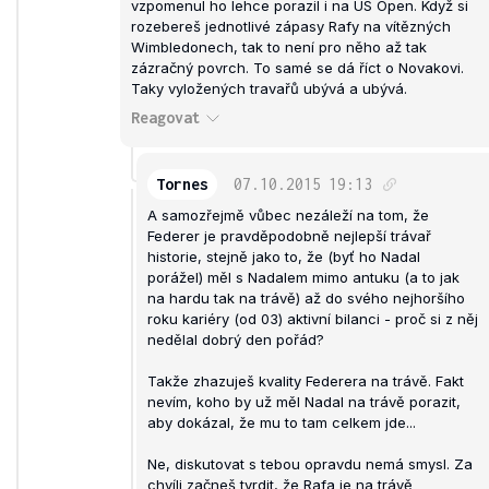
vzpomenul ho lehce porazil i na US Open. Když si
rozebereš jednotlivé zápasy Rafy na vítězných
Wimbledonech, tak to není pro něho až tak
zázračný povrch. To samé se dá říct o Novakovi.
Taky vyložených travařů ubývá a ubývá.
Reagovat
Tornes
07.10.2015
19:13
A samozřejmě vůbec nezáleží na tom, že
Federer je pravděpodobně nejlepší trávař
historie, stejně jako to, že (byť ho Nadal
porážel) měl s Nadalem mimo antuku (a to jak
na hardu tak na trávě) až do svého nejhoršího
roku kariéry (od 03) aktivní bilanci - proč si z něj
nedělal dobrý den pořád?
Takže zhazuješ kvality Federera na trávě. Fakt
nevím, koho by už měl Nadal na trávě porazit,
aby dokázal, že mu to tam celkem jde...
Ne, diskutovat s tebou opravdu nemá smysl. Za
chvíli začneš tvrdit, že Rafa je na trávě