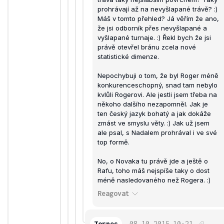
prohrávají až na nevyšlapané trávě? :)
Máš v tomto přehled? Já věřím že ano,
že jsi odborník přes nevyšlapané a
vyšlapané turnaje. :) Řekl bych že jsi
právě otevřel bránu zcela nové
statistické dimenze.
Nepochybuji o tom, že byl Roger méně
konkurenceschopný, snad tam nebylo
kvlůli Rogerovi. Ale jestli jsem třeba na
někoho dalšího nezapomněl. Jak je
ten český jazyk bohatý a jak dokáže
zmást ve smyslu věty. :) Jak už jsem
ale psal, s Nadalem prohrával i ve své
top formě.
No, o Novaka tu právě jde a ještě o
Rafu, toho máš nejspíše taky o dost
méně nasledovaného než Rogera. :)
Reagovat
Tornes
08.10.2015
10:21