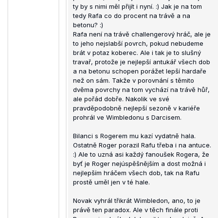
ty by s nimi měl přijít i nyní. :) Jak je na tom
tedy Rafa co do procent na trávě a na
betonu? :)
Rafa není na trávě challengerový hráč, ale je
to jeho nejslabší povrch, pokud nebudeme
brát v potaz koberec. Ale i tak je to slušný
travař, protože je nejlepší antukář všech dob
a na betonu schopen porážet lepší hardaře
než on sám. Takže v porovnání s těmito
dvěma povrchy na tom vychází na trávě hůř,
ale pořád dobře. Nakolik ve své
pravděpodobně nejlepší sezoně v kariéře
prohrál ve Wimbledonu s Darcisem.
Bilanci s Rogerem mu kazí vydatně hala.
Ostatně Roger porazil Rafu třeba i na antuce.
:) Ale to uzná asi každý fanoušek Rogera, že
byť je Roger nejúspěšnějším a dost možná i
nejlepším hráčem všech dob, tak na Rafu
prostě uměl jen v té hale.
Novak vyhrál třikrát Wimbledon, ano, to je
právě ten paradox. Ale v těch finále proti