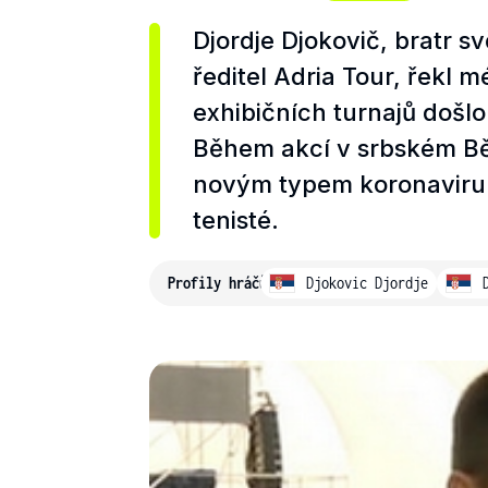
Djordje Djokovič, bratr 
ředitel Adria Tour, řekl 
exhibičních turnajů došl
Během akcí v srbském Bě
novým typem koronaviru na
tenisté.
Profily hráčů
Djokovic Djordje