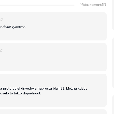
Přidat komentář
redakcí vymazán.
 a proto odjel dříve,byla naprostá blamáž. Možná kdyby
muselo to takto dopadnout.