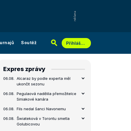
urnajů
Soutěž
Přihlášení
Expres zprávy
06.08.
Alcaraz by podle experta měl
ukončit sezonu
06.08.
Pegulaová nadělila přemožitelce
Siniakové kanára
06.08.
Fils nedal šanci Navonemu
06.08.
Šwiateková v Torontu smetla
Golubicovou