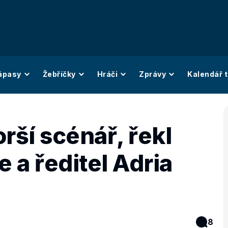
ápasy
Žebříčky
Hráči
Zprávy
Kalendář t
rší scénář, řekl
e a ředitel Adria
8