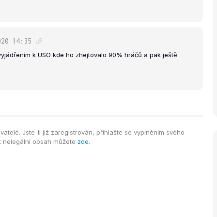
020
14:35
 vyjádřením k USO kde ho zhejtovalo 90% hráčů a pak ještě
telé. Jste-li již zaregistrován, přihlašte se vyplněním svého
it nelegální obsah můžete
zde
.