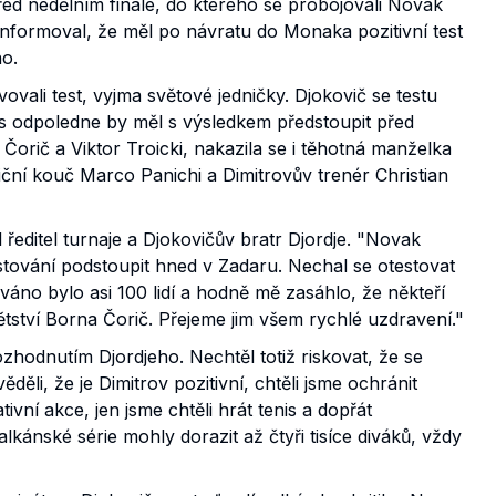
řed nedělním finále, do kterého se probojovali Novak
informoval, že měl po návratu do Monaka pozitivní test
no.
ovali test, vyjma světové jedničky. Djokovič se testu
es odpoledne by měl s výsledkem předstoupit před
é Čorič a Viktor Troicki, nakazila se i těhotná manželka
ní kouč Marco Panichi a Dimitrovův trenér Christian
ředitel turnaje a Djokovičův bratr Djordje. "Novak
tování podstoupit hned v Zadaru. Nechal se otestovat
váno bylo asi 100 lidí a hodně mě zasáhlo, že někteří
dětství Borna Čorič. Přejeme jim všem rychlé uzdravení."
zhodnutím Djordjeho. Nechtěl totiž riskovat, že se
děli, že je Dimitrov pozitivní, chtěli jsme ochránit
ivní akce, jen jsme chtěli hrát tenis a dopřát
ánské série mohly dorazit až čtyři tisíce diváků, vždy