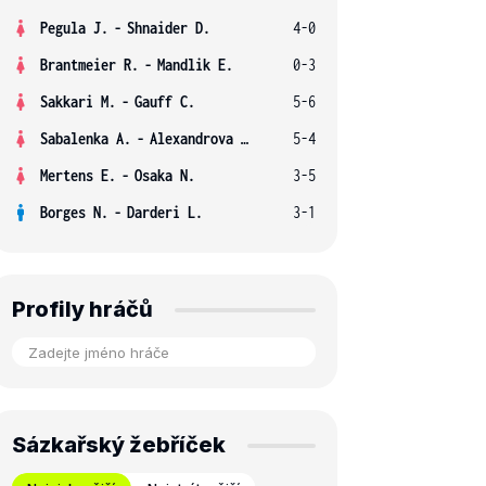
Pegula J.
-
Shnaider D.
4-0
Brantmeier R.
-
Mandlik E.
0-3
Sakkari M.
-
Gauff C.
5-6
Sabalenka A.
-
Alexandrova E.
5-4
Mertens E.
-
Osaka N.
3-5
Borges N.
-
Darderi L.
3-1
Profily hráčů
Sázkařský žebříček