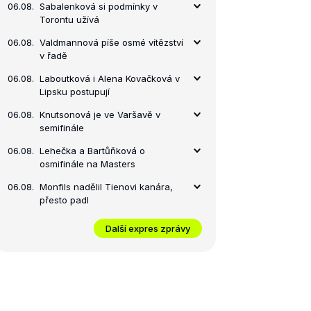
06.08.
Sabalenková si podmínky v
Torontu užívá
06.08.
Valdmannová píše osmé vítězství
v řadě
06.08.
Laboutková i Alena Kovačková v
Lipsku postupují
06.08.
Knutsonová je ve Varšavě v
semifinále
06.08.
Lehečka a Bartůňková o
osmifinále na Masters
06.08.
Monfils nadělil Tienovi kanára,
přesto padl
Další expres zprávy