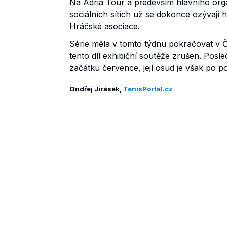
Na Adria Tour a především hlavního organ
sociálních sítích už se dokonce ozývají h
Hráčské asociace.
Série měla v tomto týdnu pokračovat v Č
tento díl exhibiční soutěže zrušen. Pos
začátku července, její osud je však po p
Ondřej Jirásek,
TenisPortal.cz