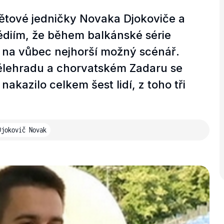
světové jedničky Novaka Djokoviče a
médiím, že během balkánské série
o na vůbec nejhorší možný scénář.
lehradu a chorvatském Zadaru se
kazilo celkem šest lidí, z toho tři
Djokovič Novak