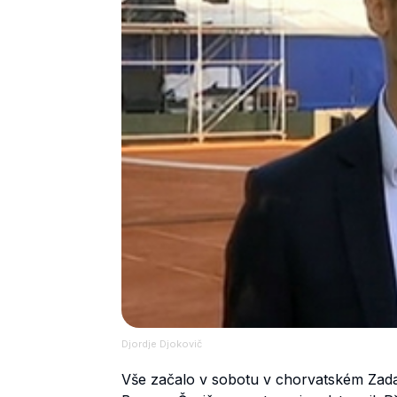
Djordje Djokovič
Vše začalo v sobotu v chorvatském Zadaru