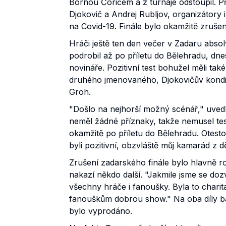
Bornou Čoričem a z turnaje odstoupil. P
Djokovič a Andrej Rubljov, organizátory 
na Covid-19. Finále bylo okamžitě zruše
Hráči ještě ten den večer v Zadaru absolv
podrobil až po příletu do Bělehradu, dn
novináře. Pozitivní test bohužel měli tak
druhého jmenovaného, Djokovičův kondič
Groh.
"Došlo na nejhorší možný scénář," uvedl 
neměl žádné příznaky, takže nemusel tes
okamžitě po příletu do Bělehradu. Otesto
byli pozitivní, obzvláště můj kamarád z 
Zrušení zadarského finále bylo hlavně ro
nakazí někdo další. "Jakmile jsme se dozvě
všechny hráče i fanoušky. Byla to charitat
fanouškům dobrou show." Na oba díly balk
bylo vyprodáno.