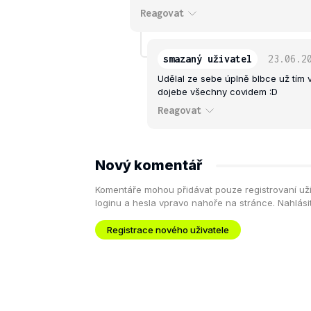
Reagovat
smazaný uživatel
23.06.2
Udělal ze sebe úplně blbce už tím
dojebe všechny covidem :D
Reagovat
Nový komentář
Komentáře mohou přidávat pouze registrovaní uživa
loginu a hesla vpravo nahoře na stránce. Nahlás
Registrace nového uživatele