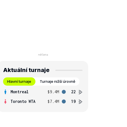
Aktuální turnaje
Hlavní turnaje
Turnaje nižší úrovně
Montreal
$9.4M
22
Toronto WTA
$7.4M
19