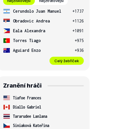
Nejziskovější
Nejztrátovější
Cerundolo Juan Manuel
+1737
Obradovic Andrea
+1126
Eala Alexandra
+1091
Torres Tiago
+975
Aguiard Enzo
+936
Celý žebříček
Zranění hráči
Tiafoe Frances
Diallo Gabriel
Tararudee Lanlana
Siniaková Kateřina