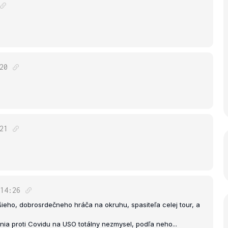
20
21
14:26
jšieho, dobrosrdečneho hráča na okruhu, spasiteľa celej tour, a
nia proti Covidu na USO totálny nezmysel, podľa neho...