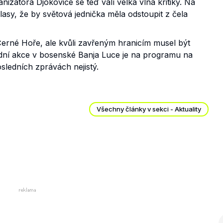
izátora Djokoviče se teď valí velká vlna kritiky. Na
lasy, že by světová jednička měla odstoupit z čela
erné Hoře, ale kvůli zavřeným hranicím musel být
lední akce v bosenské Banja Luce je na programu na
osledních zprávách nejistý.
Všechny články v sekci - Aktuality