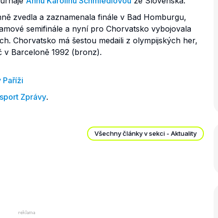
turnaje
Annu Karolínu Schmiedlovou
ze Slovenska.
mně zvedla a zaznamenala finále v Bad Homburgu,
amové semifinále a nyní pro Chorvatsko vybojovala
ách. Chorvatsko má šestou medaili z olympijských her,
č v Barceloně 1992 (bronz).
 Paříži
sport Zprávy
.
Všechny články v sekci - Aktuality