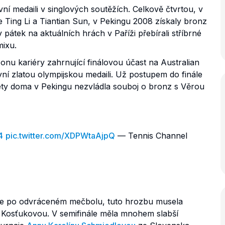
ní medaili v singlových soutěžích. Celkově čtvrtou, v
 Ting Li a Tiantian Sun, v Pekingu 2008 získaly bronz
v pátek na aktuálních hrách v Paříži přebírali stříbrné
mixu.
onu kariéry zahrnující finálovou účast na Australian
nyní zlatou olympijskou medaili. Už postupem do finále
 lety doma v Pekingu nezvládla souboj o bronz s Věrou
4
pic.twitter.com/XDPWtaAjpQ
— Tennis Channel
ále po odvráceném mečbolu, tuto hrozbu musela
ou Kosťukovou. V semifinále měla mnohem slabší