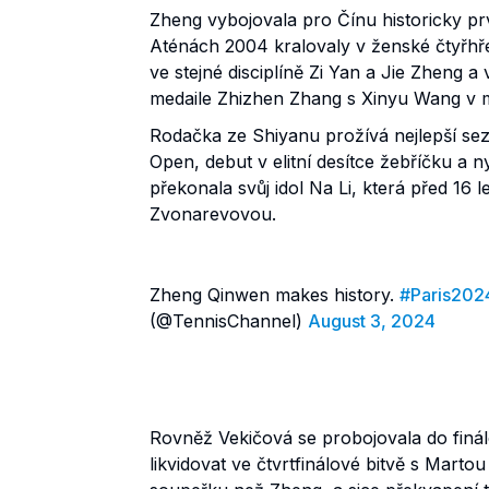
Zheng vybojovala pro Čínu historicky prv
Aténách 2004 kralovaly v ženské čtyřhře
ve stejné disciplíně Zi Yan a Jie Zheng a 
medaile Zhizhen Zhang s Xinyu Wang v 
Rodačka ze Shiyanu prožívá nejlepší sez
Open, debut v elitní desítce žebříčku a 
překonala svůj idol Na Li, která před 16
Zvonarevovou.
Zheng Qinwen makes history.
#Paris202
(@TennisChannel)
August 3, 2024
Rovněž Vekičová se probojovala do fin
likvidovat ve čtvrtfinálové bitvě s Mart