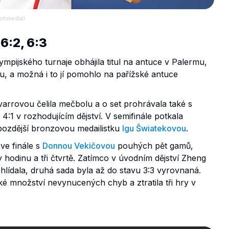
ofimedia)
6:2, 6:3
mpijského turnaje obhájila titul na antuce v Palermu,
u, a možná i to jí pomohlo na pařížské antuce
arrovou čelila mečbolu a o set prohrávala také s
4:1 v rozhodujícím dějství. V semifinále potkala
 pozdější bronzovou medailistku
Igu Šwiatekovou
.
ve finále s
Donnou Vekičovou
pouhých pět gamů,
y hodinu a tři čtvrtě. Zatímco v úvodním dějství Zheng
ohlídala, druhá sada byla až do stavu 3:3 vyrovnaná.
lké množství nevynucených chyb a ztratila tři hry v