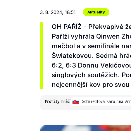
3. 8. 2024, 18:51
Aktuality
OH PAŘÍŽ - Překvapivé že
Paříži vyhrála Qinwen Zhe
mečbol a v semifinále nar
Šwiatekovou. Sedmá hráčk
6:2, 6:3 Donnu Vekičovou 
singlových soutěžích. P
nejcennější kov pro svou
Profily hráčů
Schmiedlova Karolina An