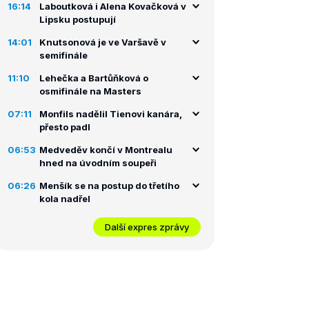
16:14
Laboutková i Alena Kovačková v
Lipsku postupují
14:01
Knutsonová je ve Varšavě v
semifinále
11:10
Lehečka a Bartůňková o
osmifinále na Masters
07:11
Monfils nadělil Tienovi kanára,
přesto padl
06:53
Medveděv končí v Montrealu
hned na úvodním soupeři
06:26
Menšík se na postup do třetího
kola nadřel
Další expres zprávy