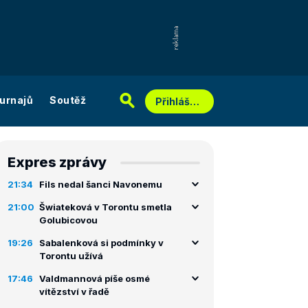
urnajů
Soutěž
Přihlášení
Expres zprávy
21:34
Fils nedal šanci Navonemu
21:00
Šwiateková v Torontu smetla
Golubicovou
19:26
Sabalenková si podmínky v
Torontu užívá
17:46
Valdmannová píše osmé
vítězství v řadě