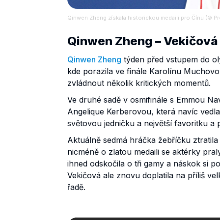
Qinwen Zheng získala historickou medaili pro Čínu (© Pr
Qinwen Zheng – Vekičová 
Qinwen Zheng
týden před vstupem do oly
kde porazila ve finále Karolínu Muchovo
zvládnout několik kritických momentů.
Ve druhé sadě v osmifinále s Emmou Nav
Angelique Kerberovou, která navíc vedla 
světovou jedničku a největší favoritku a
Aktuálně sedmá hráčka žebříčku ztratila 
nicméně o zlatou medaili se aktérky pral
ihned odskočila o tři gamy a náskok si p
Vekičová ale znovu doplatila na příliš ve
řadě.