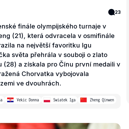
23
nské finále olympijského turnaje v
ng (21), která odvracela v osmifinále
azila na největší favoritku Igu
a světa přehrála v souboji o zlato
(28) a získala pro Čínu první medaili v
oražená Chorvatka vybojovala
 zemi ve dvouhrách.
na
Vekic Donna
Swiatek Iga
Zheng Qinwen