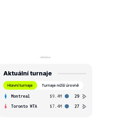
Aktuální turnaje
Hlavní turnaje
Turnaje nižší úrovně
Montreal
$9.4M
29
Toronto WTA
$7.4M
27