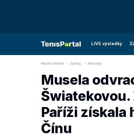
LIVE výsledky
Z
Hlavní stránka
Zprávy
Aktuality
Musela odvrac
Šwiatekovou.
Paříži získala 
Čínu