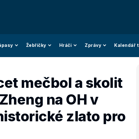
ápasy
Žebříčky
Hráči
Zprávy
Kalendář t
et mečbol a skolit
 Zheng na OH v
historické zlato pro