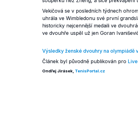
soupeřku než Zheng, a sice překvapení 
Vekičová se v posledních týdnech ohro
uhrála ve Wimbledonu své první grandsl
historicky nejcennější medaili ve dvouhr
ve dvouhře uspěl už jen Goran Ivaniševi
Výsledky ženské dvouhry na olympiádě v
Článek byl původně publikován pro
Live
Ondřej Jirásek,
TenisPortal.cz