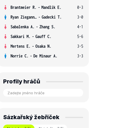
Brantmeier R.
-
Mandlik E.
0-3
Ryan Ziegann S.
-
Gadecki T.
3-0
Sabalenka A.
-
Zhang S.
4-1
Sakkari M.
-
Gauff C.
5-6
Mertens E.
-
Osaka N.
3-5
Norrie C.
-
De Minaur A.
3-3
Profily hráčů
Sázkařský žebříček