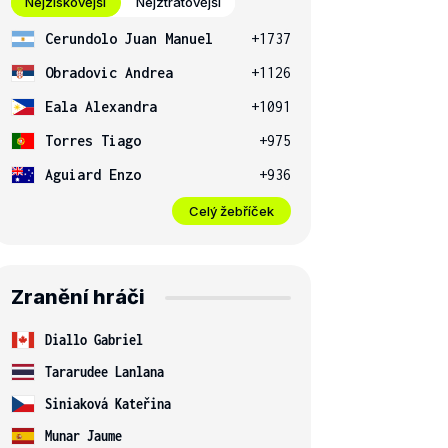
Nejziskovější
Nejztrátovější
Cerundolo Juan Manuel
+1737
Obradovic Andrea
+1126
Eala Alexandra
+1091
Torres Tiago
+975
Aguiard Enzo
+936
Celý žebříček
Zranění hráči
Diallo Gabriel
Tararudee Lanlana
Siniaková Kateřina
Munar Jaume