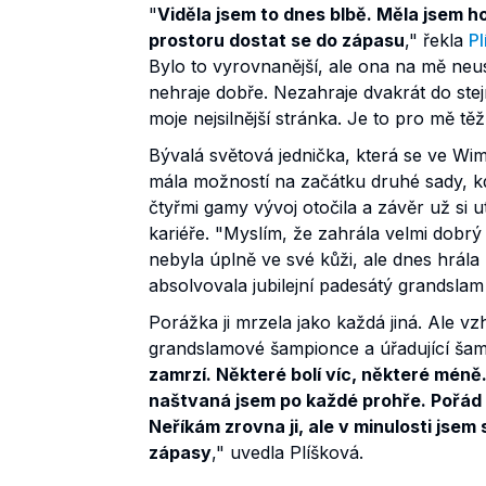
"
Viděla jsem to dnes blbě. Měla jsem 
prostoru dostat se do zápasu
," řekla
Pl
Bylo to vyrovnanější, ale ona na mě neus
nehraje dobře. Nezahraje dvakrát do ste
moje nejsilnější stránka. Je to pro mě t
Bývalá světová jednička, která se ve Wimb
mála možností na začátku druhé sady, kd
čtyřmi gamy vývoj otočila a závěr už si u
kariéře. "Myslím, že zahrála velmi dobrý 
nebyla úplně ve své kůži, ale dnes hrál
absolvovala jubilejní padesátý grandslam 
Porážka ji mrzela jako každá jiná. Ale vz
grandslamové šampionce a úřadující šampi
zamrzí. Některé bolí víc, některé méně. 
naštvaná jsem po každé prohře. Pořád s
Neříkám zrovna ji, ale v minulosti jsem
zápasy
," uvedla Plíšková.