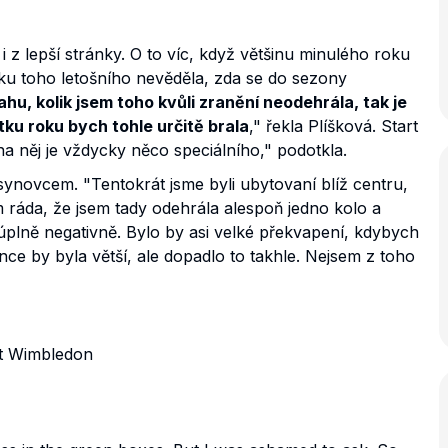
i z lepší stránky. O to víc, když většinu minulého roku
ku toho letošního nevěděla, zda se do sezony
u, kolik jsem toho kvůli zranění neodehrála, tak je
tku roku bych tohle určitě brala
," řekla Plíšková. Start
 na něj je vždycky něco speciálního," podotkla.
synovcem. "Tentokrát jsme byli ubytovaní blíž centru,
m ráda, že jsem tady odehrála alespoň jedno kolo a
 úplně negativně. Bylo by asi velké překvapení, kdybych
ce by byla větší, ale dopadlo to takhle. Nejsem z toho
at Wimbledon