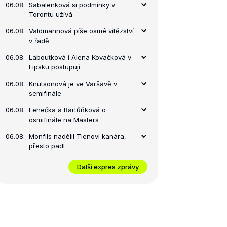
06.08.
Sabalenková si podmínky v
Torontu užívá
06.08.
Valdmannová píše osmé vítězství
v řadě
06.08.
Laboutková i Alena Kovačková v
Lipsku postupují
06.08.
Knutsonová je ve Varšavě v
semifinále
06.08.
Lehečka a Bartůňková o
osmifinále na Masters
06.08.
Monfils nadělil Tienovi kanára,
přesto padl
Další expres zprávy