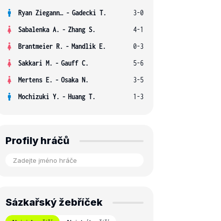
Ryan Ziegann S.
-
Gadecki T.
3-0
Sabalenka A.
-
Zhang S.
4-1
Brantmeier R.
-
Mandlik E.
0-3
Sakkari M.
-
Gauff C.
5-6
Mertens E.
-
Osaka N.
3-5
Mochizuki Y.
-
Huang T.
1-3
Profily hráčů
Sázkařský žebříček