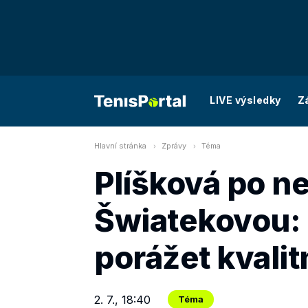
LIVE výsledky
Z
Hlavní stránka
Zprávy
Téma
Plíšková po n
Šwiatekovou:
porážet kvalit
2. 7., 18:40
Téma