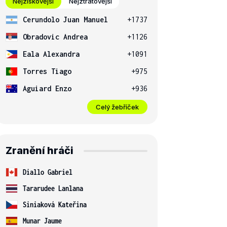
Nejziskovější
Nejztrátovější
Cerundolo Juan Manuel
+1737
Obradovic Andrea
+1126
Eala Alexandra
+1091
Torres Tiago
+975
Aguiard Enzo
+936
Celý žebříček
Zranění hráči
Diallo Gabriel
Tararudee Lanlana
Siniaková Kateřina
Munar Jaume