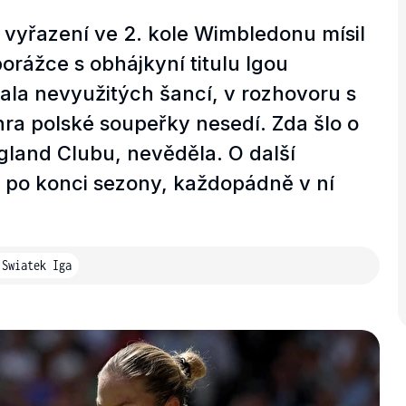
o vyřazení ve 2. kole Wimbledonu mísil
orážce s obhájkyní titulu Igou
vala nevyužitých šancí, v rozhovoru s
 hra polské soupeřky nesedí. Zda šlo o
England Clubu, nevěděla. O další
 po konci sezony, každopádně v ní
Swiatek Iga