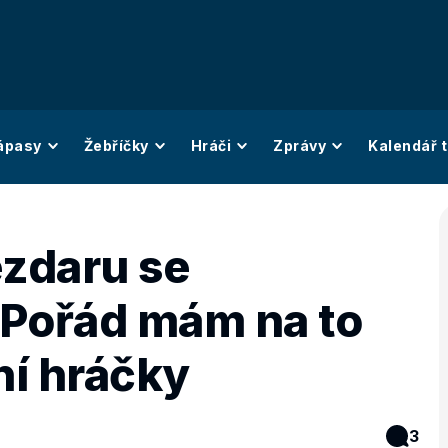
ápasy
Žebříčky
Hráči
Zprávy
Kalendář t
ezdaru se
 Pořád mám na to
ní hráčky
3