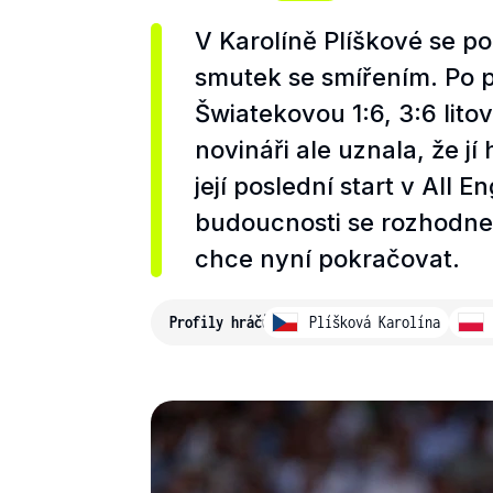
V Karolíně Plíškové se p
smutek se smířením. Po p
Šwiatekovou 1:6, 3:6 lito
novináři ale uznala, že jí
její poslední start v All 
budoucnosti se rozhodne
chce nyní pokračovat.
Profily hráčů
Plíšková Karolína