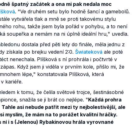
hodně špatný začátek a ona mi pak nedala moc
íšková
. "Ve druhém setu bylo hodně šancí a gamebolů.
tále vytvářela tlak a mně se proti takovému stylu
jného rohu, takže jsem byla pořád v pohybu, a to není
ěžká soupeřka a nemám na ni úplně ideální hru," uvedla.
ledonu dostala před pěti lety do finále, měla jednu z
y získala po brejku vedení 2:0.
Šwiateková
ale poté
téct nenechala. Plíšková s ní prohrála i počtvrté v
zápas. Když jsem ji viděla v prvním kole, přišlo mi, že
a mnohem lépe," konstatovala Plíšková, která
v kariéře.
hledem k tomu, že čelila světové trojce, šestinásobné
once, snažila se ji brát co nejlépe. "
Každá prohra
Tahle asi nebude patřit mezi ty nejbolestivější, ale
i myslím, že mám na to porážet kvalitní hráčky.
 s ní i s (Jelenou) Rybakinovou hrála vyrovnané