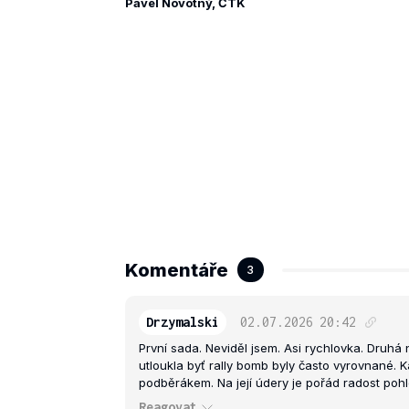
Pavel Novotný, ČTK
Komentáře
3
Drzymalski
02.07.2026
20:42
První sada. Neviděl jsem. Asi rychlovka. Druhá
utloukla byť rally bomb byly často vyrovnané. 
podběrákem. Na její údery je pořád radost pohl
Reagovat