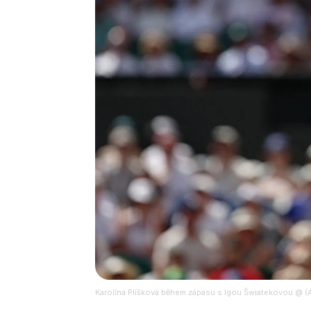
Karolína Plíšková během zápasu s Igou Šwiatekovou @ (Ad