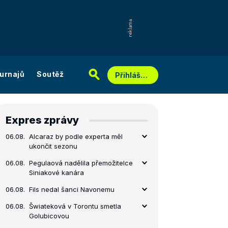
urnajů
Soutěž
Přihlášení
Expres zprávy
06.08.
Alcaraz by podle experta měl
ukončit sezonu
06.08.
Pegulaová nadělila přemožitelce
Siniakové kanára
06.08.
Fils nedal šanci Navonemu
06.08.
Šwiateková v Torontu smetla
Golubicovou