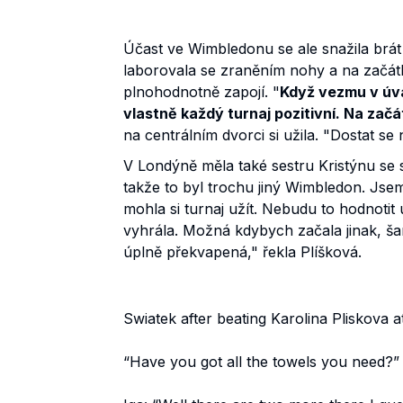
Účast ve Wimbledonu se ale snažila brát 
laborovala se zraněním nohy a na začát
plnohodnotně zapojí. "
Když vezmu v úvah
vlastně každý turnaj pozitivní. Na začá
na centrálním dvorci si užila. "Dostat se
V Londýně měla také sestru Kristýnu se 
takže to byl trochu jiný Wimbledon. Jse
mohla si turnaj užít. Nebudu to hodnotit
vyhrála. Možná kdybych začala jinak, šan
úplně překvapená," řekla Plíšková.
Swiatek after beating Karolina Pliskova 
“Have you got all the towels you need?”