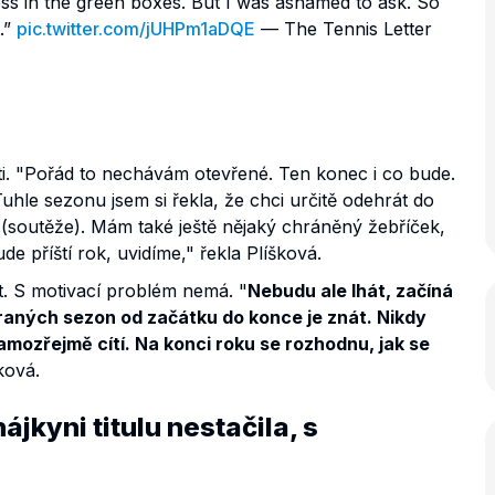
ess in the green boxes. But I was ashamed to ask. So
t.”
pic.twitter.com/jUHPm1aDQE
— The Tennis Letter
ti. "Pořád to nechávám otevřené. Ten konec i co bude.
hle sezonu jsem si řekla, že chci určitě odehrát do
(soutěže). Mám také ještě nějaký chráněný žebříček,
de příští rok, uvidíme," řekla Plíšková.
t. S motivací problém nemá. "
Nebudu ale lhát, začíná
ehraných sezon od začátku do konce je znát. Nikdy
mozřejmě cítí. Na konci roku se rozhodnu, jak se
šková.
ájkyni titulu nestačila, s