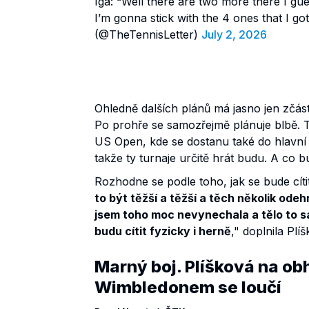
Iga: “Well there are two more there I gu
I’m gonna stick with the 4 ones that I go
(@TheTennisLetter)
July 2, 2026
Ohledně dalších plánů má jasno jen zčás
Po prohře se samozřejmě plánuje blbě. Tu
US Open, kde se dostanu také do hlavní 
takže ty turnaje určitě hrát budu. A co bu
Rozhodne se podle toho, jak se bude cíti
to být těžší a těžší a těch několik od
jsem toho moc nevynechala a tělo to sa
budu cítit fyzicky i herně
," doplnila Plí
Marný boj. Plíšková na obh
Wimbledonem se loučí