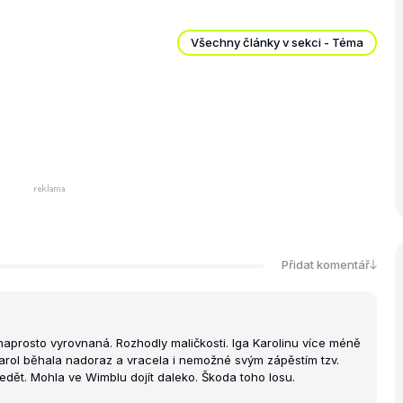
Všechny články v sekci - Téma
Přidat komentář
 naprosto vyrovnaná. Rozhodly maličkosti. Iga Karolinu více méně
Karol běhala nadoraz a vracela i nemožné svým zápěstím tzv.
edět. Mohla ve Wimblu dojít daleko. Škoda toho losu.