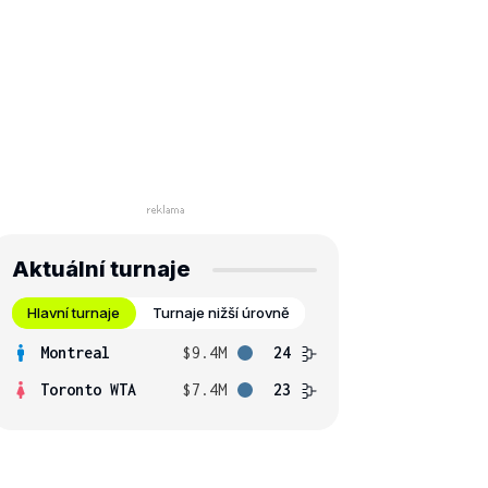
Aktuální turnaje
Hlavní turnaje
Turnaje nižší úrovně
Montreal
$9.4M
24
Toronto WTA
$7.4M
23