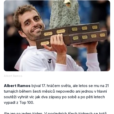
Albert Ramos
Albert Ramos
býval 17. hráčem světa, ale letos se mu na 21
turnajích během šesti měsíců nepovedlo ani jednou v hlavní
soutěži vyhrát víc jak dva zápasy po sobě a po pěti letech
vypadl z Top 100.
Ale jen na jeden týden. V posledních třech týdnech se totiž