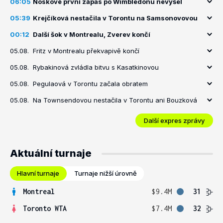
06:05
Noskové první zápas po Wimbledonu nevyšel
05:39
Krejčíková nestačila v Torontu na Samsonovovou
00:12
Další šok v Montrealu, Zverev končí
05.08.
Fritz v Montrealu překvapivě končí
05.08.
Rybakinová zvládla bitvu s Kasatkinovou
05.08.
Pegulaová v Torontu začala obratem
05.08.
Na Townsendovou nestačila v Torontu ani Bouzková
Další expres zprávy
Aktuální turnaje
Hlavní turnaje
Turnaje nižší úrovně
Montreal
$9.4M
31
Toronto WTA
$7.4M
32