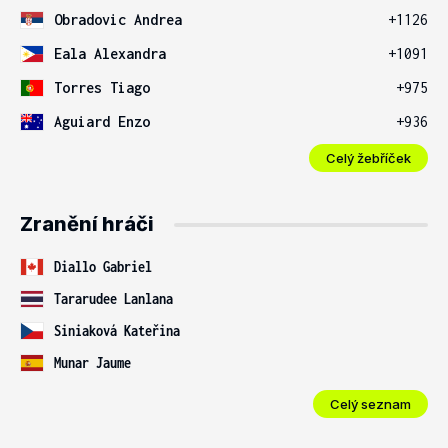
Obradovic Andrea
+1126
Eala Alexandra
+1091
Torres Tiago
+975
Aguiard Enzo
+936
Celý žebříček
Zranění hráči
Diallo Gabriel
Tararudee Lanlana
Siniaková Kateřina
Munar Jaume
Celý seznam