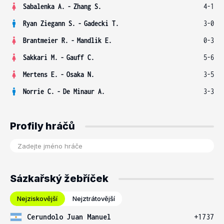
Sabalenka A.
-
Zhang S.
4-1
Ryan Ziegann S.
-
Gadecki T.
3-0
Brantmeier R.
-
Mandlik E.
0-3
Sakkari M.
-
Gauff C.
5-6
Mertens E.
-
Osaka N.
3-5
Norrie C.
-
De Minaur A.
3-3
Profily hráčů
Sázkařský žebříček
Nejziskovější
Nejztrátovější
Cerundolo Juan Manuel
+1737