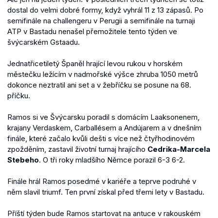
dostal do velmi dobré formy, když vyhrál 11 z 13 zápasů. Po
semifinále na challengeru v Perugii a semifinále na turnaji
ATP v Bastadu nenašel přemožitele tento týden ve
švýcarském Gstaadu.
Jednatřicetiletý Španěl hrající levou rukou v horském
městečku ležícím v nadmořské výšce zhruba 1050 metrů
dokonce neztratil ani set a v žebříčku se posune na 68.
příčku.
Ramos si ve Švýcarsku poradil s domácím Laaksonenem,
krajany Verdaskem, Carballésem a Andújarem a v dnešním
finále, které začalo kvůli dešti s více než čtyřhodinovém
zpožděním, zastavil životní turnaj hrajícího
Cedrika-Marcela
Stebeho
. O tři roky mladšího Němce porazil 6-3 6-2.
Finále hrál Ramos posedmé v kariéře a teprve podruhé v
něm slavil triumf. Ten první získal před třemi lety v Bastadu.
Příští týden bude Ramos startovat na antuce v rakouském