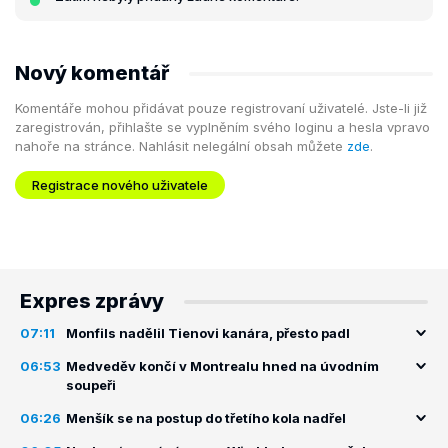
Nový komentář
Komentáře mohou přidávat pouze registrovaní uživatelé. Jste-li již
zaregistrován, přihlašte se vyplněním svého loginu a hesla vpravo
nahoře na stránce. Nahlásit nelegální obsah můžete
zde
.
Registrace nového uživatele
Expres zprávy
07:11
Monfils nadělil Tienovi kanára, přesto padl
06:53
Medveděv končí v Montrealu hned na úvodním
soupeři
06:26
Menšík se na postup do třetího kola nadřel