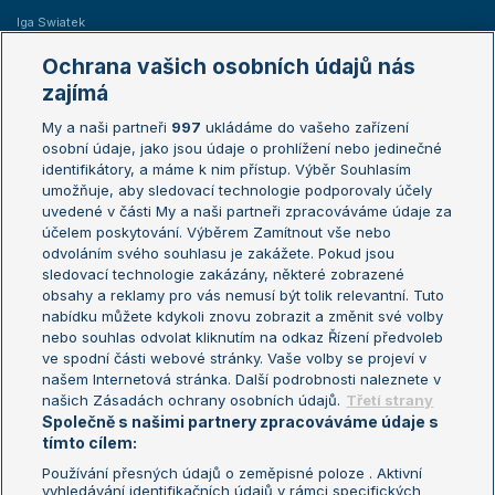
Iga Swiatek
Marie Bouzková
Ochrana vašich osobních údajů nás
Žebříčky
Kalendář turnajů
zajímá
My a naši partneři
997
ukládáme do vašeho zařízení
Žebříček ATP (muži)
Australian Open
osobní údaje, jako jsou údaje o prohlížení nebo jedinečné
Žebříček WTA (ženy)
French Open
identifikátory, a máme k nim přístup. Výběr Souhlasím
umožňuje, aby sledovací technologie podporovaly účely
Sázkařský žebříček
Wimbledon
uvedené v části My a naši partneři zpracováváme údaje za
US Open
účelem poskytování. Výběrem Zamítnout vše nebo
odvoláním svého souhlasu je zakážete. Pokud jsou
Turnaj mistrů
sledovací technologie zakázány, některé zobrazené
Turnaj mistryň
obsahy a reklamy pro vás nemusí být tolik relevantní. Tuto
Aktualní trendy
nabídku můžete kdykoli znovu zobrazit a změnit své volby
nebo souhlas odvolat kliknutím na odkaz Řízení předvoleb
ve spodní části webové stránky. Vaše volby se projeví v
Fotbalové přestupy
našem Internetová stránka. Další podrobnosti naleznete v
Livesport Daily
našich Zásadách ochrany osobních údajů.
Třetí strany
Společně s našimi partnery zpracováváme údaje s
LS Prague Open
tímto cílem:
Používání přesných údajů o zeměpisné poloze . Aktivní
vyhledávání identifikačních údajů v rámci specifických