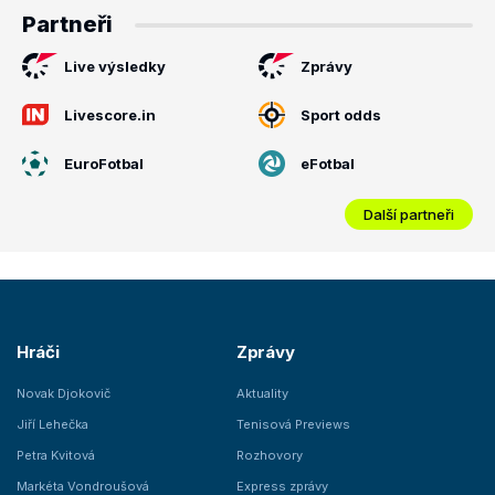
Partneři
Live výsledky
Zprávy
Livescore.in
Sport odds
EuroFotbal
eFotbal
Další partneři
Hráči
Zprávy
Novak Djokovič
Aktuality
Jiří Lehečka
Tenisová Previews
Petra Kvitová
Rozhovory
Markéta Vondroušová
Express zprávy