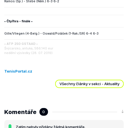
Ramos (Šp.) - Stebe (Něm.) 6-3 6-2
• Čtyřhra - finále •
Gille/Vliegen (4-Belg.) - Oswald/Polášek (1-Rak./SR) 6-4 6-3
• ATP 250 GSTAAD •
Švýcarsko, antuka, 586.140 eur
nedělní výsledky (28. 07. 2019)
TenisPortal.cz
Všechny články v sekci - Aktuality
Komentáře
0
Zatím nebyly přidány žádné komentáře.