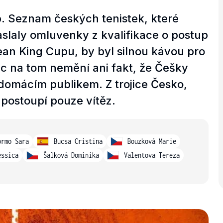
ip. Seznam českých tenistek, které
aslaly omluvenky z kvalifikace o postup
 Jean King Cupu, by byl silnou kávou pro
ic na tom nemění ani fakt, že Češky
 domácím publikem. Z trojice Česko,
ž postoupí pouze vítěz.
ormo Sara
Bucsa Cristina
Bouzková Marie
essica
Šalková Dominika
Valentova Tereza