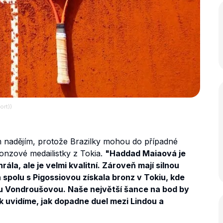
ort))
 nadějím, protože Brazilky mohou do případné
ronzové medailistky z Tokia.
"Haddad Maiaová je
rála, ale je velmi kvalitní. Zároveň mají silnou
 spolu s Pigossiovou získala bronz v Tokiu, kde
tou Vondroušovou. Naše největší šance na bod by
Pak uvidíme, jak dopadne duel mezi Lindou a