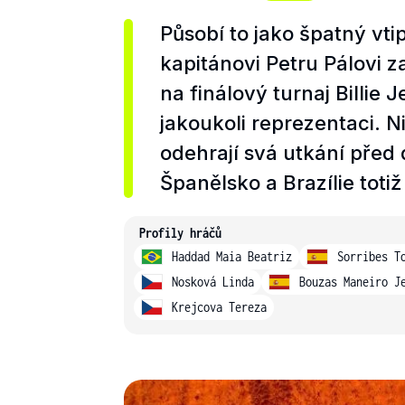
Působí to jako špatný vt
kapitánovi Petru Pálovi z
na finálový turnaj Billie
jakoukoli reprezentaci. N
odehrají svá utkání před
Španělsko a Brazílie toti
Profily hráčů
Haddad Maia Beatriz
Sorribes T
Nosková Linda
Bouzas Maneiro J
Krejcova Tereza