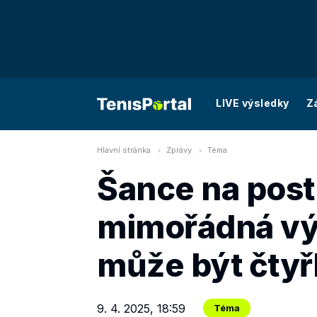
LIVE výsledky
Z
Hlavní stránka
Zprávy
Téma
Šance na pos
mimořádná vý
může být čtyř
9. 4. 2025, 18:59
Téma