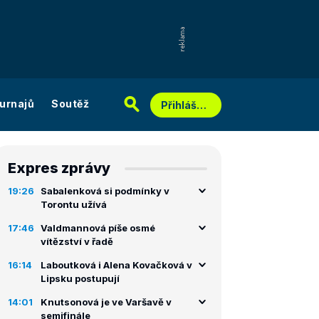
urnajů
Soutěž
Přihlášení
Expres zprávy
19:26
Sabalenková si podmínky v
Torontu užívá
17:46
Valdmannová píše osmé
vítězství v řadě
16:14
Laboutková i Alena Kovačková v
Lipsku postupují
14:01
Knutsonová je ve Varšavě v
semifinále