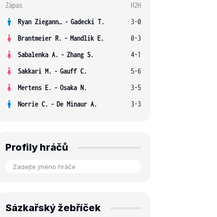
Zápas
H2H
Ryan Ziegann S.
-
Gadecki T.
3-0
Brantmeier R.
-
Mandlik E.
0-3
Sabalenka A.
-
Zhang S.
4-1
Sakkari M.
-
Gauff C.
5-6
Mertens E.
-
Osaka N.
3-5
Norrie C.
-
De Minaur A.
3-3
Profily hráčů
Sázkařský žebříček