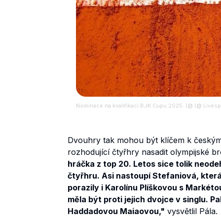
Nominace na kvalifikaci BJK Cupu 2025. (@ (@ Livesp
Dvouhry tak mohou být klíčem k českým
rozhodující čtyřhry nasadit olympijské b
hráčka z top 20. Letos sice tolik neodeh
čtyřhru. Asi nastoupí Stefaniová, která
porazily i Karolínu Plíškovou s Marké
měla být proti jejich dvojce v singlu. 
Haddadovou Maiaovou,"
vysvětlil Pála.