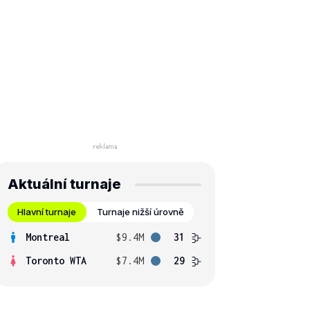
Aktuální turnaje
Hlavní turnaje
Turnaje nižší úrovně
Montreal
$9.4M
31
Toronto WTA
$7.4M
29