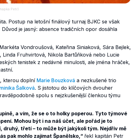
napka Petr)
lita. Postup na letošní finálový turnaj BJKC se však
 Důvod je jasný: absence tradičních opor dosáhla
Markéta Vondroušová, Kateřina Siniaková, Sára Bejlek,
vá, Linda Fruhvirtová, Nikola Bartůňková nebo Lucie
ských tenistek z nedávné minulosti, ale jména hráček,
astní.
, kterou doplní
Marie Bouzková
a nezkušené trio
minika Šalková
. S jistotou do klíčových dvouher
pravděpodobně spolu s nejzkušenější členkou týmu
upině, a vím, že se o to holky poperou. Tyto týmové
ní. Mohou být i na náš účet, ale pořád je to
druhý, třetí – to může být jakýkoli tým. Nejdřív mě
 nás pak mohlo zajímat Španělsko,“
řekl kapitán Petr