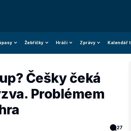
ápasy
Žebříčky
Hráči
Zprávy
Kalendář t
tup? Češky čeká
zva. Problémem
hra
27