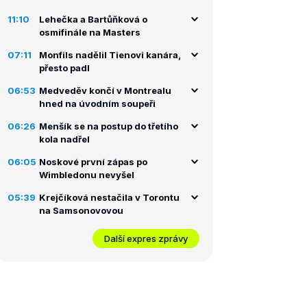
11:10
Lehečka a Bartůňková o
osmifinále na Masters
07:11
Monfils nadělil Tienovi kanára,
přesto padl
06:53
Medveděv končí v Montrealu
hned na úvodním soupeři
06:26
Menšík se na postup do třetího
kola nadřel
06:05
Noskové první zápas po
Wimbledonu nevyšel
05:39
Krejčíková nestačila v Torontu
na Samsonovovou
Další expres zprávy