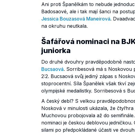
Ani proti Španělkám to nebude jednoduch
Badosaové, ale i tak mají šanci na postu
Jessica Bouzasová Maneirová
. Dvaadvac
na okruhu neutkala.
Šafářová nominaci na BJK
juniorka
Do druhé dvouhry pravděpodobně nastou
Bucsaová
. Sorribesová má s Noskovou po
2:2. Bucsaová svůj jediný zápas s Nosko
stoprocentní. Síla Španělek však tkví zej
olympijské medailistky. Sorribesová s Bu
A český debl? S velkou pravděpodobností
Nosková v minulosti ukázala, že čtyřhra j
Muchovou probojovala až do semifinále. 
nominaci je českou deblovou jedničkou.
silami po předpokládané účasti ve dvou