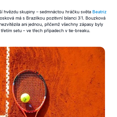
ětší hvězdu skupiny – sedmnáctou hráčku světa
Beatriz
osková má s Brazilkou pozitivní bilanci 3:1. Bouzková
ezvítězila ani jednou, přičemž všechny zápasy byly
řetím setu – ve třech případech v tie-breaku.