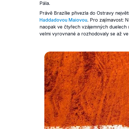
Pála.
Právě Brazílie přivezla do Ostravy nejv
Haddadovou Maiovou
. Pro zajímavost: N
naopak ve čtyřech vzájemných duelech n
velmi vyrovnané a rozhodovaly se až ve t