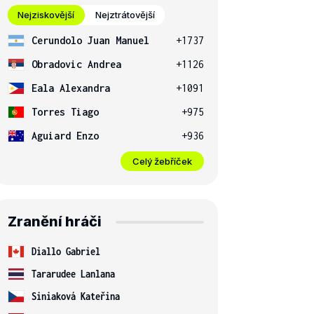
Nejziskovější
Nejztrátovější
Cerundolo Juan Manuel
+1737
Obradovic Andrea
+1126
Eala Alexandra
+1091
Torres Tiago
+975
Aguiard Enzo
+936
Celý žebříček
Zranění hráči
Diallo Gabriel
Tararudee Lanlana
Siniaková Kateřina