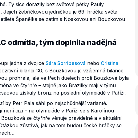
é. Ty sice dorazily bez světové pětky Pauly
p. Jejich žebříčkovou jedničkou je 69. hráčka světa
etiletá Španělka se zatím s Noskovou ani Bouzkovou
C odmítla, tým doplnila nadějná
pí jedna z dvojice
Sára Sorribesová
nebo
Cristina
zitivní bilanci 1:0, s Bouzkovou je vzájemná bilance
vou prohrála, ale ve třech duelech proti Bouzkové byla
ména ve čtyřhře – stejně jako Brazilky mají v týmu
csaovou získaly bronz na poslední olympiádě v Paříži.
 by Petr Pála sáhl po nejschůdnější variantě.
í není cizí – na olympiádě v Paříži se s Karolínou
Bouzková se čtyřhře věnuje pravidelně a v aktuální
 Otázkou zůstává, jak na tom budou české hráčky se
hrách…