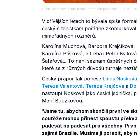
Linda Nosková bude jasnou českou jedničkou. (ČTK / Sz
V dřívějších letech to bývala spíše forma
českým tenistkám pořádně zkomplikoval.
mimořádných rozměrů.
Karolína Muchová, Barbora Krejčíková, 
Karolína Plíšková, a třeba i Petra Kvito
Šafářová... To není seznam úspěšných če
které se z různých důvodů turnaje nezúč
Český prapor tak ponese
Linda Nosková
Tereza Valentová
,
Tereza Krejčová
a
Do
nastoupí Nosková jako česká jednička, 
Marií Bouzkovou.
"Jsme tu, abychom skončili první ve sk
soutěže mohou přinést spoustu překvape
padesát na padesát pro všechny. První, 
zajímá Brazílie. Musíme ji porazit, aby