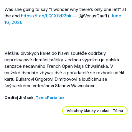
Was she going to say “I wonder why there’s only one left” at
the end
https://t.co/LQ1XfzR2bk
— (@VenusGauff)
June
16, 2026
Většinu divokých karet do hlavní soutěže obdržely
nepřekvapivě domácí hráčky. Jedinou výjimkou je polská
senzace nedávného French Open Maja Chwaliňská. V
mužské dvouhře zbývají dvě a pořadatelé se rozhodli udělit
kartu Bulharovi Grigorovi Dimitrovovi a loučícímu se
švýcarskému veteránovi Stanovi Wawrinkovi.
Ondřej Jirásek,
TenisPortal.cz
Všechny články v sekci - Téma