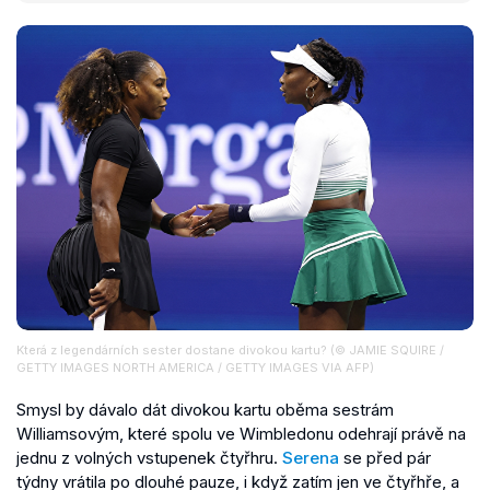
Která z legendárních sester dostane divokou kartu? (© JAMIE SQUIRE /
GETTY IMAGES NORTH AMERICA / GETTY IMAGES VIA AFP)
Smysl by dávalo dát divokou kartu oběma sestrám
Williamsovým, které spolu ve Wimbledonu odehrají právě na
jednu z volných vstupenek čtyřhru.
Serena
se před pár
týdny vrátila po dlouhé pauze, i když zatím jen ve čtyřhře, a