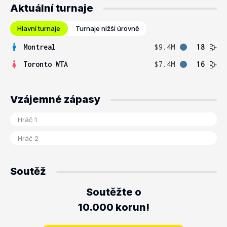
Aktuální turnaje
Hlavní turnaje
Turnaje nižší úrovně
Montreal
$9.4M
18
Toronto WTA
$7.4M
16
Vzájemné zápasy
Soutěž
Soutěžte o
10.000 korun!