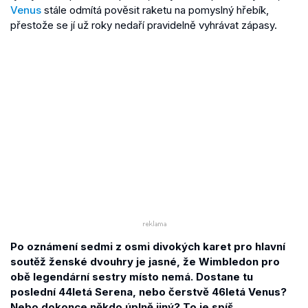
Venus
stále odmítá pověsit raketu na pomyslný hřebík,
přestože se jí už roky nedaří pravidelně vyhrávat zápasy.
Po oznámení sedmi z osmi divokých karet pro hlavní
soutěž ženské dvouhry je jasné, že Wimbledon pro
obě legendární sestry místo nemá. Dostane tu
poslední 44letá Serena, nebo čerstvě 46letá Venus?
Nebo dokonce někdo úplně jiný? To je spíš