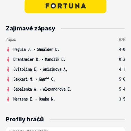
Zajímavé zápasy
Zápas
H2H
Pegula J.
-
Shnaider D.
4-0
Brantmeier R.
-
Mandlik E.
0-3
Svitolina E.
-
Anisimova A.
4-1
Sakkari M.
-
Gauff C.
5-6
Sabalenka A.
-
Alexandrova E.
5-4
Mertens E.
-
Osaka N.
3-5
Profily hráčů