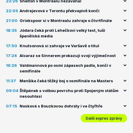
22:26
Shelton v Montrealu nezaváhal
22:05
Andrejevová v Torontu překvapivě končí
21:00
Griekspoor si v Montrealu zahraje o čtvrtfinále
18:35
Jódara čeká proti Lehečkovi velký test, tuší
španělská média
17:50
Knutsonová si zahraje ve Varšavě o titul
17:24
Alcaraz se Sinnerem prokazují svoji výjimečnost
16:26
Valdmannová po osmi zápasech padla, končí v
semifinále
11:37
Menšíka čeká těžký boj o osmifinále na Masters
09:04
Štěpánek s volbou povrchu proti Spojeným státům
nesouhlasí
07:15
Nosková s Bouzkovou dohrály i ve čtyřhře
Další expres zprávy