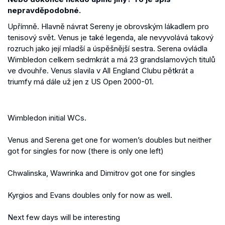
nepravděpodobné.
Upřímně. Hlavně návrat Sereny je obrovským lákadlem pro
tenisový svět. Venus je také legenda, ale nevyvolává takový
rozruch jako její mladší a úspěšnější sestra. Serena ovládla
Wimbledon celkem sedmkrát a má 23 grandslamových titulů
ve dvouhře. Venus slavila v All England Clubu pětkrát a
triumfy má dále už jen z US Open 2000-01.
Wimbledon initial WCs.
Venus and Serena get one for women’s doubles but neither
got for singles for now (there is only one left)
Chwalinska, Wawrinka and Dimitrov got one for singles
Kyrgios and Evans doubles only for now as well.
Next few days will be interesting