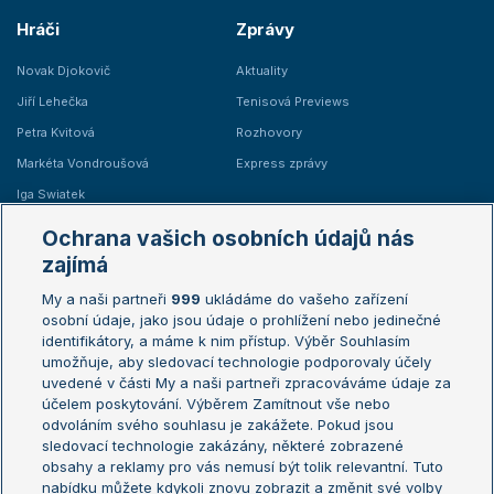
Hráči
Zprávy
Novak Djokovič
Aktuality
Jiří Lehečka
Tenisová Previews
Petra Kvitová
Rozhovory
Markéta Vondroušová
Express zprávy
Iga Swiatek
Marie Bouzková
Ochrana vašich osobních údajů nás
Žebříčky
Kalendář turnajů
zajímá
My a naši partneři
999
ukládáme do vašeho zařízení
Žebříček ATP (muži)
Australian Open
osobní údaje, jako jsou údaje o prohlížení nebo jedinečné
Žebříček WTA (ženy)
French Open
identifikátory, a máme k nim přístup. Výběr Souhlasím
umožňuje, aby sledovací technologie podporovaly účely
Sázkařský žebříček
Wimbledon
uvedené v části My a naši partneři zpracováváme údaje za
US Open
účelem poskytování. Výběrem Zamítnout vše nebo
odvoláním svého souhlasu je zakážete. Pokud jsou
Turnaj mistrů
sledovací technologie zakázány, některé zobrazené
Turnaj mistryň
obsahy a reklamy pro vás nemusí být tolik relevantní. Tuto
Aktualní trendy
nabídku můžete kdykoli znovu zobrazit a změnit své volby