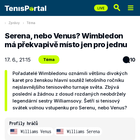
Zprávy
Téma
Serena, nebo Venus? Wimbledon
má překvapivě místo jen pro jednu
17. 6., 21:15
10
Téma
Pořadatelé Wimbledonu oznámili většinu divokých
karet pro ženskou hlavní soutěž letošního ročníku
nejslavnějšího tenisového turnaje světa. Zbývá
poslední a žádnou z dosud rozdaných neobdržely
legendární sestry Williamsovy. Šetří si tenisový
svátek volnou vstupenku pro Serenu, nebo Venus?
Profily hráčů
Williams Venus
Williams Serena