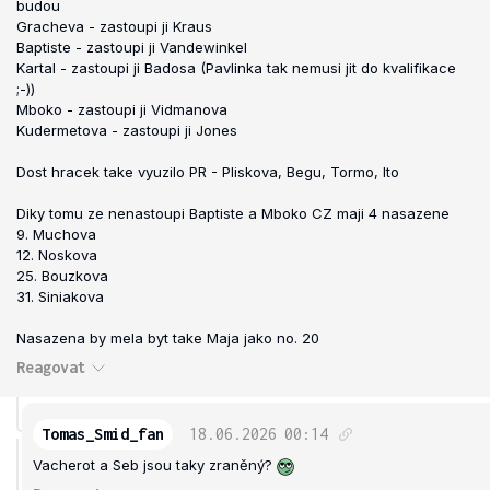
budou
Gracheva - zastoupi ji Kraus
Baptiste - zastoupi ji Vandewinkel
Kartal - zastoupi ji Badosa (Pavlinka tak nemusi jit do kvalifikace
;-))
Mboko - zastoupi ji Vidmanova
Kudermetova - zastoupi ji Jones
Dost hracek take vyuzilo PR - Pliskova, Begu, Tormo, Ito
Diky tomu ze nenastoupi Baptiste a Mboko CZ maji 4 nasazene
9. Muchova
12. Noskova
25. Bouzkova
31. Siniakova
Nasazena by mela byt take Maja jako no. 20
Reagovat
Tomas_Smid_fan
18.06.2026
00:14
Vacherot a Seb jsou taky zraněný?