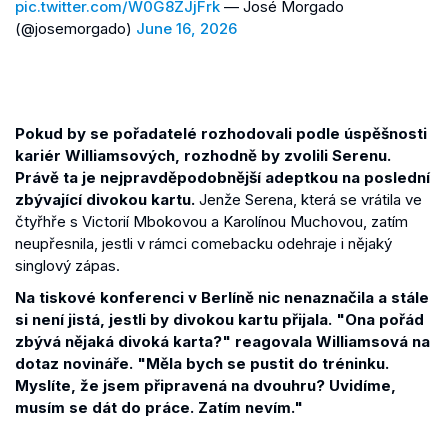
pic.twitter.com/W0G8ZJjFrk
— José Morgado
(@josemorgado)
June 16, 2026
Pokud by se pořadatelé rozhodovali podle úspěšnosti
kariér Williamsových, rozhodně by zvolili Serenu.
Právě ta je nejpravděpodobnější adeptkou na poslední
zbývající divokou kartu.
Jenže Serena, která se vrátila ve
čtyřhře s Victorií Mbokovou a Karolínou Muchovou, zatím
neupřesnila, jestli v rámci comebacku odehraje i nějaký
singlový zápas.
Na tiskové konferenci v Berlíně nic nenaznačila a stále
si není jistá, jestli by divokou kartu přijala. "Ona pořád
zbývá nějaká divoká karta?" reagovala Williamsová na
dotaz novináře. "Měla bych se pustit do tréninku.
Myslíte, že jsem připravená na dvouhru? Uvidíme,
musím se dát do práce. Zatím nevím."