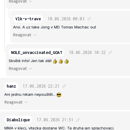
Reagovat
Vlk-v-trave
18.06.2026
08:03
Ano. A uz take Jong v MD Tomas Machac out
Reagovat
NOLE_unvaccinated_GOAT
18.06.2026
10:32
Skvělé info! Jen tak dál!
Reagovat
hanz
17.06.2026
22:21
Ani jednu nikam nepouštět...
Reagovat
Diabolique
17.06.2026
21:51
MMA v kleci, vitezka dostane WC. Ta druha jen splachovaci.