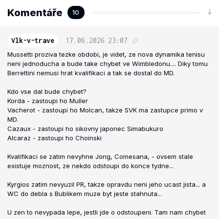
Komentáře
10
Vlk-v-trave
17.06.2026
23:07
Mussetti proziva tezke obdobi, je videt, ze nova dynamika tenisu
neni jednoducha a bude take chybet ve Wimbledonu.... Diky tomu
Berrettini nemusi hrat kvalifikaci a tak se dostal do MD.
Kdo vse dal bude chybet?
Korda - zastoupi ho Muller
Vacherot - zastoupi ho Molcan, takze SVK ma zastupce primo v
MD.
Cazaux - zastoupi ho sikovny japonec Simabukuro
Alcaraz - zastoupi ho Choinski
Kvalifikaci se zatim nevyhne Jong, Comesana, - ovsem stale
existuje moznost, ze nekdo odstoupi do konce tydne...
Kyrgios zatim nevyuzil PR, takze opravdu neni jeho ucast jista... a
WC do debla s Bublikem muze byt jeste stahnuta...
U zen to nevypada lepe, jestli jde o odstoupeni. Tam nam chybet