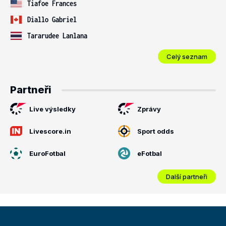
Tiafoe Frances
Diallo Gabriel
Tararudee Lanlana
Celý seznam
Partneři
Live výsledky
Zprávy
Livescore.in
Sport odds
EuroFotbal
eFotbal
Další partneři