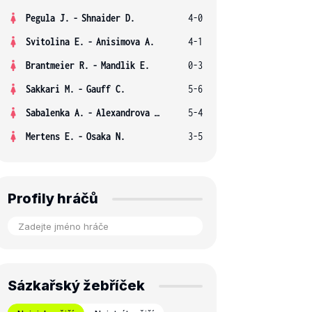
Pegula J.
-
Shnaider D.
4-0
Svitolina E.
-
Anisimova A.
4-1
Brantmeier R.
-
Mandlik E.
0-3
Sakkari M.
-
Gauff C.
5-6
Sabalenka A.
-
Alexandrova E.
5-4
Mertens E.
-
Osaka N.
3-5
Profily hráčů
Sázkařský žebříček