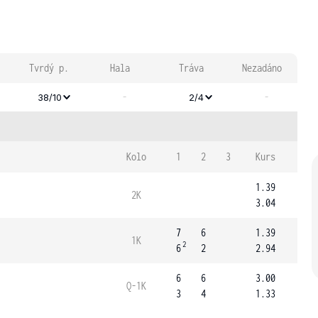
Tvrdý p.
Hala
Tráva
Nezadáno
-
-
38/10
2/4
Kolo
1
2
3
Kurs
1.39
2K
3.04
7
6
1.39
1K
2
6
2
2.94
6
6
3.00
Q-1K
3
4
1.33