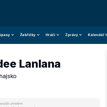
ápasy
Žebříčky
Hráči
Zprávy
Kalendář t
dee Lanlana
hajsko
jvyšší umístění: