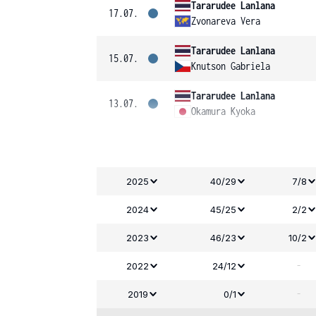
Tararudee Lanlana
17.07.
Zvonareva Vera
Tararudee Lanlana
15.07.
Knutson Gabriela
Tararudee Lanlana
13.07.
Okamura Kyoka
2025
40/29
7/8
2024
45/25
2/2
2023
46/23
10/2
-
2022
24/12
-
2019
0/1