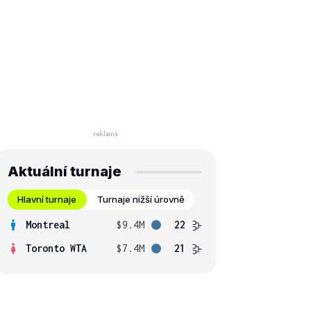
Aktuální turnaje
Hlavní turnaje
Turnaje nižší úrovně
Montreal
$9.4M
22
Toronto WTA
$7.4M
21