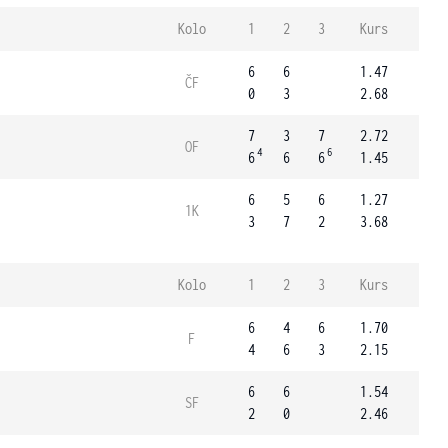
Kolo
1
2
3
Kurs
6
6
1.47
ČF
0
3
2.68
7
3
7
2.72
OF
4
6
6
6
6
1.45
6
5
6
1.27
1K
3
7
2
3.68
Kolo
1
2
3
Kurs
6
4
6
1.70
F
4
6
3
2.15
6
6
1.54
SF
2
0
2.46