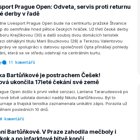
sport Prague Open: Odveta, servis proti returnu
ké derby v řadě
ne Livesport Prague Open bude na centrkurtu pražské Štvanice
up do semifinále hned pětice českých hráček. Už třetí české derby
boru Krejčíkovou (30) a další souboj dvou domácích tenistek
zi obhájkyní titulu Marií Bouzkovou (28) a Terezou Valentovou
 Zprávy ve spolupráci s datovou společností Opta přinášejí pohledy
ní, která se ve středu odehrají na centrálním kurtu.
y
11 komentářů
ka Bartůňkové je postrachem Češek!
vá ukončila 17leté čekání své země
rague Open došlo k první velké senzaci. Lanlana Tararudeeová po
inové bitvě udolala domácí naději Nikolu Bartůňkovou. Byl to
turnaje a thajská tenistka zaznamenala unikátní zápis. Porazila už
během posledních 10 dnů.
0 komentářů
ání Bartůňkové. V Praze zahodila mečboly i
kok a po infarktové bitvě končí