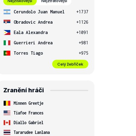
Nejziskovější
Nejztrátovější
Cerundolo Juan Manuel
+1737
Obradovic Andrea
+1126
Eala Alexandra
+1091
Guerrieri Andrea
+981
Torres Tiago
+975
Celý žebříček
Zranění hráči
Minnen Greetje
Tiafoe Frances
Diallo Gabriel
Tararudee Lanlana