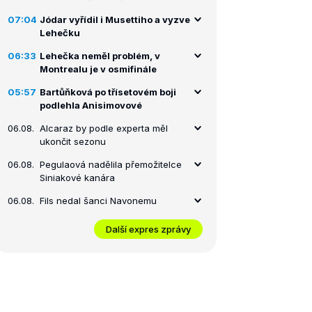
07:04
Jódar vyřídil i Musettiho a vyzve
Lehečku
06:33
Lehečka neměl problém, v
Montrealu je v osmifinále
05:57
Bartůňková po třísetovém boji
podlehla Anisimovové
06.08.
Alcaraz by podle experta měl
ukončit sezonu
06.08.
Pegulaová nadělila přemožitelce
Siniakové kanára
06.08.
Fils nedal šanci Navonemu
Další expres zprávy