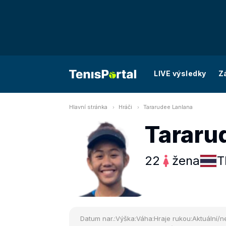
LIVE výsledky
Z
Hlavní stránka
Hráči
Tararudee Lanlana
Tararu
22
žena
T
Datum nar.:
Výška:
Váha:
Hraje rukou:
Aktuální/ne