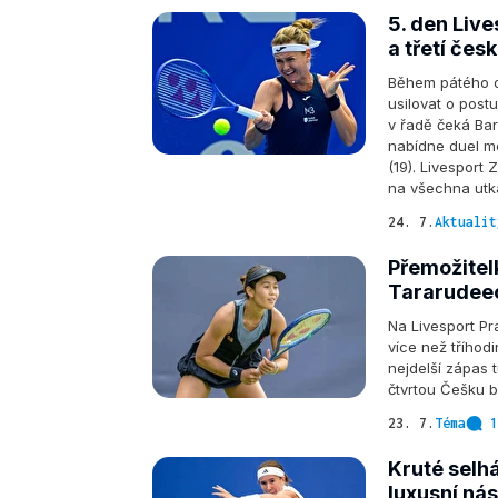
5. den Live
a třetí čes
Během pátého d
usilovat o post
v řadě čeká Bar
nabídne duel me
(19). Livesport
na všechna utká
24. 7.
Aktualit
Přemožitel
Tararudeeo
Na Livesport P
více než tříhod
nejdelší zápas 
čtvrtou Češku 
23. 7.
Téma
1
Kruté selh
luxusní nás