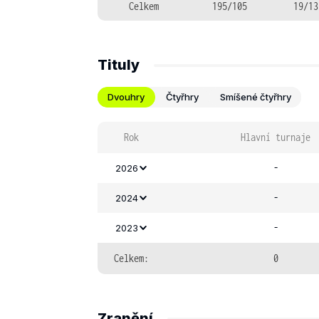
Celkem
195/105
19/13
Tituly
Dvouhry
Čtyřhry
Smíšené čtyřhry
Rok
Hlavní turnaje
-
2026
-
2024
-
2023
Celkem:
0
Zranění