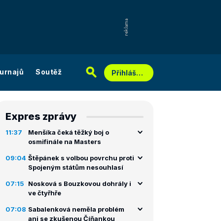
urnajů
Soutěž
Přihlášení
Expres zprávy
11:37
Menšíka čeká těžký boj o
osmifinále na Masters
09:04
Štěpánek s volbou povrchu proti
Spojeným státům nesouhlasí
07:15
Nosková s Bouzkovou dohrály i
ve čtyřhře
07:08
Sabalenková neměla problém
ani se zkušenou Číňankou