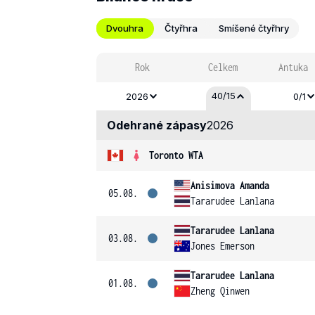
Dvouhra
Čtyřhra
Smíšené čtyřhry
Rok
Celkem
Antuka
40/15
2026
0/1
Odehrané zápasy
2026
Toronto WTA
Anisimova Amanda
05.08.
Tararudee Lanlana
Tararudee Lanlana
03.08.
Jones Emerson
Tararudee Lanlana
01.08.
Zheng Qinwen