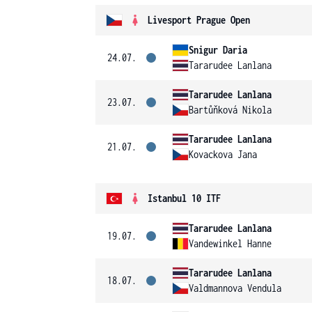
Livesport Prague Open
Snigur Daria
24.07.
Tararudee Lanlana
Tararudee Lanlana
23.07.
Bartůňková Nikola
Tararudee Lanlana
21.07.
Kovackova Jana
Istanbul 10 ITF
Tararudee Lanlana
19.07.
Vandewinkel Hanne
Tararudee Lanlana
18.07.
Valdmannova Vendula