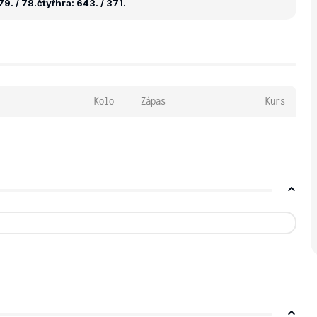
9. / 78.
čtyřhra: 643. / 371.
Kolo
Zápas
Kurs