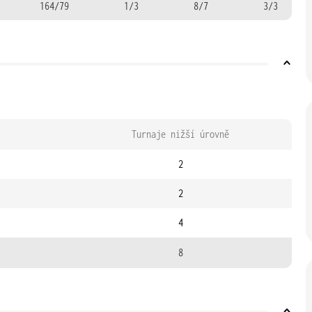
164/79
1/3
8/7
3/3
Turnaje nižší úrovně
2
2
4
8