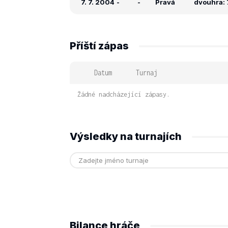
7. 7. 2004
-
-
Pravá
dvouhra: 7
Příští zápas
Datum
Turnaj
Žádné nadcházející zápasy.
Výsledky na turnajích
Bilance hráče