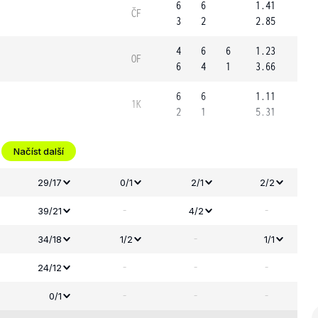
6
6
1.41
ČF
3
2
2.85
4
6
6
1.23
OF
6
4
1
3.66
6
6
1.11
1K
2
1
5.31
Načíst další
29/17
0/1
2/1
2/2
-
-
39/21
4/2
-
34/18
1/2
1/1
-
-
-
24/12
-
-
-
0/1