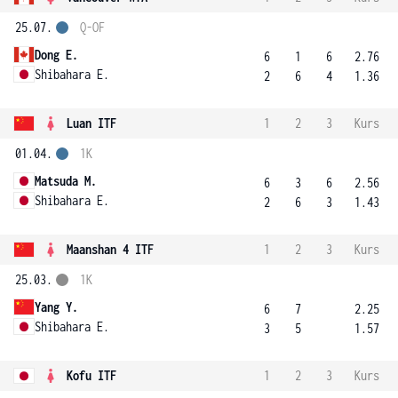
25.07.
Q-OF
Dong E.
6
1
6
2.76
Shibahara E.
2
6
4
1.36
Luan ITF
1
2
3
Kurs
01.04.
1K
Matsuda M.
6
3
6
2.56
Shibahara E.
2
6
3
1.43
Maanshan 4 ITF
1
2
3
Kurs
25.03.
1K
Yang Y.
6
7
2.25
Shibahara E.
3
5
1.57
Kofu ITF
1
2
3
Kurs