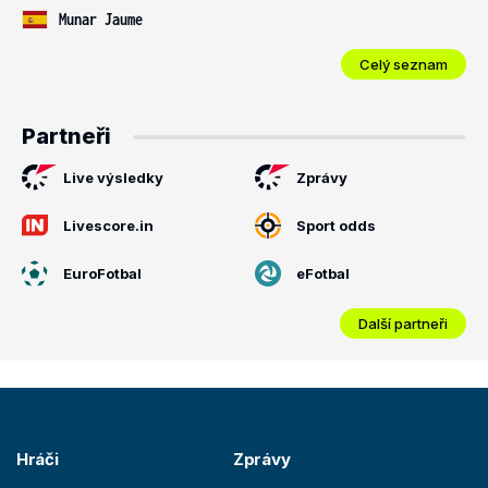
Munar Jaume
Celý seznam
Partneři
Live výsledky
Zprávy
Livescore.in
Sport odds
EuroFotbal
eFotbal
Další partneři
Hráči
Zprávy