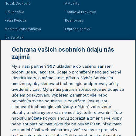
Novak Djokovič
Aktuality
Jiří Lehečka
Tenisová Previews
Petra Kvitová
Rozhovory
Markéta Vondroušová
Express zprávy
Iga Swiatek
Marie Bouzková
Ochrana vašich osobních údajů nás
Žebříčky
Kalendář turnajů
zajímá
My a naši partneři
997
ukládáme do vašeho zařízení
Žebříček ATP (muži)
Australian Open
osobní údaje, jako jsou údaje o prohlížení nebo jedinečné
Žebříček WTA (ženy)
French Open
identifikátory, a máme k nim přístup. Výběr Souhlasím
umožňuje, aby sledovací technologie podporovaly účely
Sázkařský žebříček
Wimbledon
uvedené v části My a naši partneři zpracováváme údaje za
US Open
účelem poskytování. Výběrem Zamítnout vše nebo
odvoláním svého souhlasu je zakážete. Pokud jsou
Turnaj mistrů
sledovací technologie zakázány, některé zobrazené
Turnaj mistryň
obsahy a reklamy pro vás nemusí být tolik relevantní. Tuto
Aktualní trendy
nabídku můžete kdykoli znovu zobrazit a změnit své volby
nebo souhlas odvolat kliknutím na odkaz Řízení předvoleb
ve spodní části webové stránky. Vaše volby se projeví v
Fotbalové přestupy
našem Internetová stránka. Další podrobnosti naleznete v