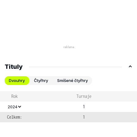
Tituly
Dvouhry
Čtyřhry
Smíšené čtyřhry
Rok
Turnaje
1
2024
Celkem:
1