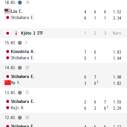
18.03.
1K
Liu C.
4
6
6
1.52
Shibahara E.
6
1
1
2.34
Kjóto 2 ITF
1
2
3
Kurs
15.03.
F
Kinoshita H.
7
6
1.83
Shibahara E.
5
1
1.94
14.03.
SF
Shibahara E.
6
7
1.90
3
Ma Y.
3
6
1.82
13.03.
ČF
Shibahara E.
2
6
7
1.59
3
Kaji H.
6
2
6
2.29
12.03.
OF
Shibahara E.
4
6
6
1.12