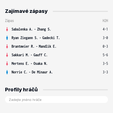
Zajímavé zápasy
Zápas
H2H
Sabalenka A.
-
Zhang S.
4-1
Ryan Ziegann S.
-
Gadecki T.
3-0
Brantmeier R.
-
Mandlik E.
0-3
Sakkari M.
-
Gauff C.
5-6
Mertens E.
-
Osaka N.
3-5
Norrie C.
-
De Minaur A.
3-3
Profily hráčů