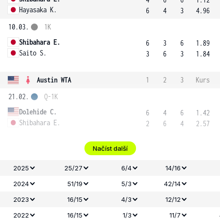
Hayasaka K.
6
4
3
4.96
10.03.
1K
Shibahara E.
6
3
6
1.89
Saito S.
3
6
3
1.84
Austin WTA
1
2
3
Kurs
21.02.
Q-1K
Dolehide C.
6
4
6
1.42
Shibahara E.
2
6
4
2.57
Načíst další
2025
25/27
6/4
14/16
2024
51/19
5/3
42/14
2023
16/15
4/3
12/12
2022
16/15
1/3
11/7