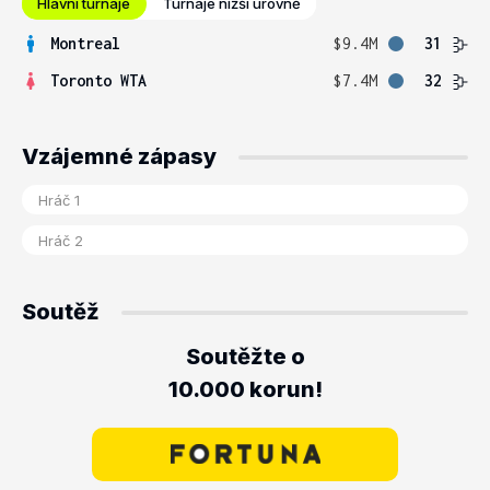
Hlavní turnaje
Turnaje nižší úrovně
Montreal
$9.4M
31
Toronto WTA
$7.4M
32
Vzájemné zápasy
Soutěž
Soutěžte o
10.000 korun!