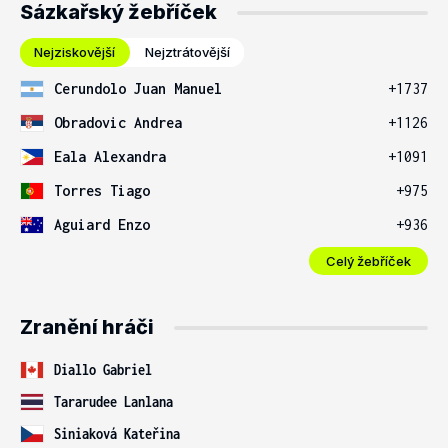
Sázkařský žebříček
Nejziskovější
Nejztrátovější
Cerundolo Juan Manuel
+1737
Obradovic Andrea
+1126
Eala Alexandra
+1091
Torres Tiago
+975
Aguiard Enzo
+936
Celý žebříček
Zranění hráči
Diallo Gabriel
Tararudee Lanlana
Siniaková Kateřina