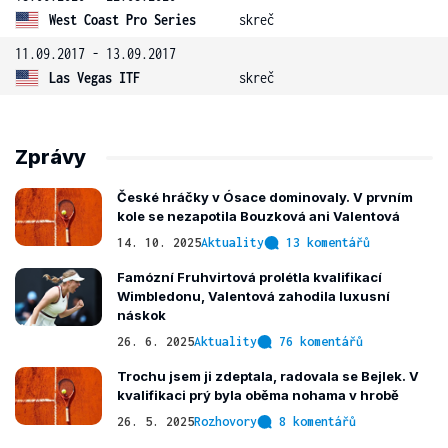
West Coast Pro Series
skreč
11.09.2017 - 13.09.2017
Las Vegas ITF
skreč
Zprávy
České hráčky v Ósace dominovaly. V prvním
kole se nezapotila Bouzková ani Valentová
14. 10. 2025
Aktuality
13 komentářů
Famózní Fruhvirtová prolétla kvalifikací
Wimbledonu, Valentová zahodila luxusní
náskok
26. 6. 2025
Aktuality
76 komentářů
Trochu jsem ji zdeptala, radovala se Bejlek. V
kvalifikaci prý byla oběma nohama v hrobě
26. 5. 2025
Rozhovory
8 komentářů