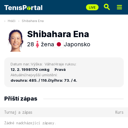
Hráči
Shibahara Ena
Shibahara Ena
28
žena
Japonsko
Datum nar.:
Výška:
Váha:
Hraje rukou:
12. 2. 1998
170 cm
kg
Pravá
Aktuální/nejvyšší umístění:
dvouhra: 485. / 116.
čtyřhra: 73. / 4.
Příští zápas
Turnaj a zápas
Kurs
Žádné nadcházející zápasy.