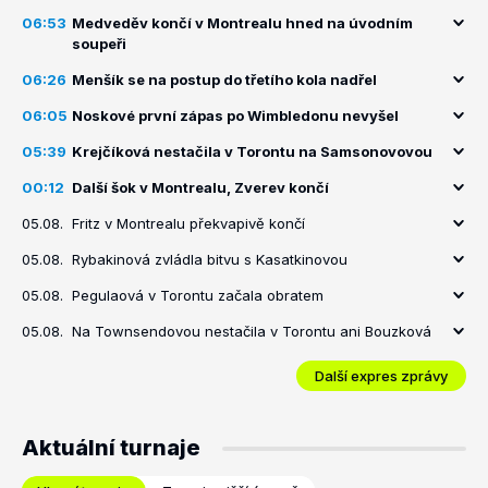
06:53
Medveděv končí v Montrealu hned na úvodním
soupeři
06:26
Menšík se na postup do třetího kola nadřel
06:05
Noskové první zápas po Wimbledonu nevyšel
05:39
Krejčíková nestačila v Torontu na Samsonovovou
00:12
Další šok v Montrealu, Zverev končí
05.08.
Fritz v Montrealu překvapivě končí
05.08.
Rybakinová zvládla bitvu s Kasatkinovou
05.08.
Pegulaová v Torontu začala obratem
05.08.
Na Townsendovou nestačila v Torontu ani Bouzková
Další expres zprávy
Aktuální turnaje