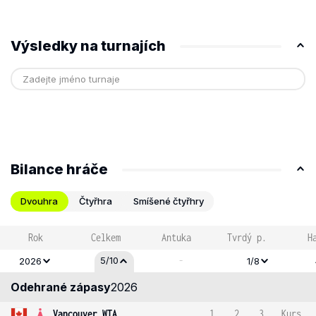
Výsledky na turnajích
Bilance hráče
Dvouhra
Čtyřhra
Smíšené čtyřhry
Rok
Celkem
Antuka
Tvrdý p.
H
-
5/10
2026
1/8
Odehrané zápasy
2026
Vancouver WTA
1
2
3
Kurs