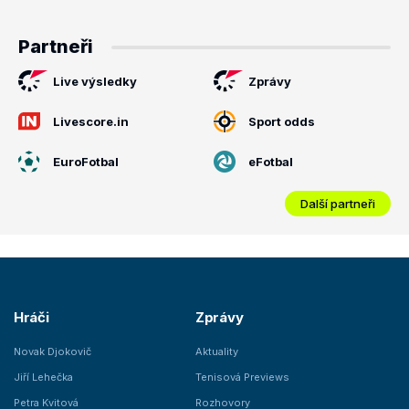
Partneři
Live výsledky
Zprávy
Livescore.in
Sport odds
EuroFotbal
eFotbal
Další partneři
Hráči
Zprávy
Novak Djokovič
Aktuality
Jiří Lehečka
Tenisová Previews
Petra Kvitová
Rozhovory