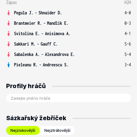
Zápas
H2H
Pegula J.
-
Shnaider D.
4-0
Brantmeier R.
-
Mandlik E.
0-3
Svitolina E.
-
Anisimova A.
4-1
Sakkari M.
-
Gauff C.
5-6
Sabalenka A.
-
Alexandrova E.
5-4
Pieleanu R.
-
Andreescu S.
3-4
Profily hráčů
Sázkařský žebříček
Nejziskovější
Nejztrátovější