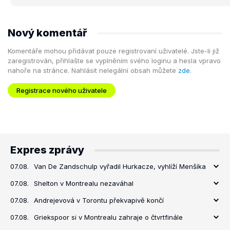
Nový komentář
Komentáře mohou přidávat pouze registrovaní uživatelé. Jste-li již
zaregistrován, přihlašte se vyplněním svého loginu a hesla vpravo
nahoře na stránce. Nahlásit nelegální obsah můžete
zde
.
Registrace nového uživatele
Expres zprávy
07.08.
Van De Zandschulp vyřadil Hurkacze, vyhlíží Menšíka
07.08.
Shelton v Montrealu nezaváhal
07.08.
Andrejevová v Torontu překvapivě končí
07.08.
Griekspoor si v Montrealu zahraje o čtvrtfinále