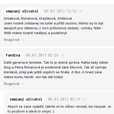
smazaný uživatel
09.03.2013
12:52
Siniaková, Rohanová, Krejčíková, Smitková.
Jsem hodně zvědavej na tuhle a příští sezónu. Mohlo by to být
alespoň pro některou z nich průlomový období.. ročníky 1994 -
1996 máme hodně nadějný a podařený!
Reagovat
Fandina
09.03.2013
02:29
Další generace tenistek. Tak to je dobrá zpráva. Katka tady slíbila
blog a Petra Rohanová je evidentně také šikovná. Tak ať vyhraje
kterákoli, přeji pak ještě úspěch ve finále. A titul. A hned zase
máme komu fandit. Jen tak dál holky!
Reagovat
smazaný uživatel
09.03.2013
02:31
Abych se zase vyjádřil, takhle mi to vůbec nevadí, ba naopak. Je
to pozitivní a dává to smysl. :)