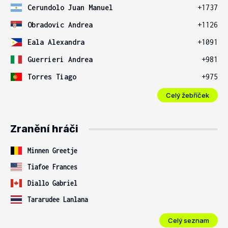
Cerundolo Juan Manuel
+1737
Obradovic Andrea
+1126
Eala Alexandra
+1091
Guerrieri Andrea
+981
Torres Tiago
+975
Celý žebříček
Zranění hráči
Minnen Greetje
Tiafoe Frances
Diallo Gabriel
Tararudee Lanlana
Celý seznam