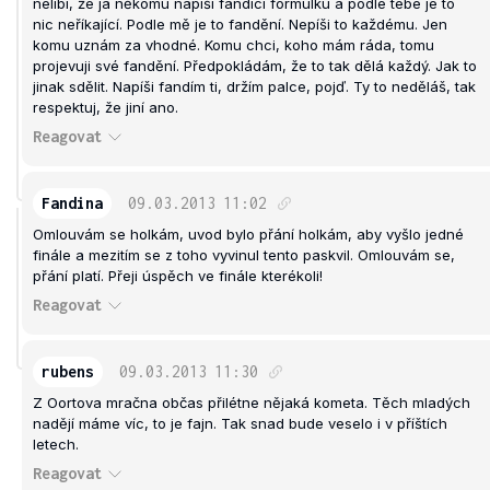
nelíbí, že já někomu napíši fandící formulku a podle tebe je to
nic neříkající. Podle mě je to fandění. Nepíši to každému. Jen
komu uznám za vhodné. Komu chci, koho mám ráda, tomu
projevuji své fandění. Předpokládám, že to tak dělá každý. Jak to
jinak sdělit. Napíši fandím ti, držím palce, pojď. Ty to neděláš, tak
respektuj, že jiní ano.
Reagovat
Fandina
09.03.2013
11:02
Omlouvám se holkám, uvod bylo přání holkám, aby vyšlo jedné
finále a mezitím se z toho vyvinul tento paskvil. Omlouvám se,
přání platí. Přeji úspěch ve finále kterékoli!
Reagovat
rubens
09.03.2013
11:30
Z Oortova mračna občas přilétne nějaká kometa. Těch mladých
nadějí máme víc, to je fajn. Tak snad bude veselo i v příštích
letech.
Reagovat