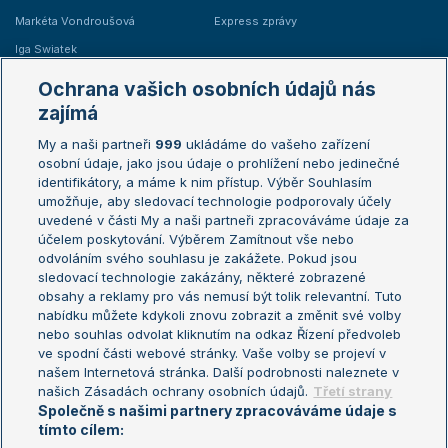
Markéta Vondroušová
Express zprávy
Iga Swiatek
Marie Bouzková
Ochrana vašich osobních údajů nás
Žebříčky
Kalendář turnajů
zajímá
My a naši partneři
999
ukládáme do vašeho zařízení
Žebříček ATP (muži)
Australian Open
osobní údaje, jako jsou údaje o prohlížení nebo jedinečné
Žebříček WTA (ženy)
French Open
identifikátory, a máme k nim přístup. Výběr Souhlasím
umožňuje, aby sledovací technologie podporovaly účely
Sázkařský žebříček
Wimbledon
uvedené v části My a naši partneři zpracováváme údaje za
US Open
účelem poskytování. Výběrem Zamítnout vše nebo
odvoláním svého souhlasu je zakážete. Pokud jsou
Turnaj mistrů
sledovací technologie zakázány, některé zobrazené
Turnaj mistryň
obsahy a reklamy pro vás nemusí být tolik relevantní. Tuto
Aktualní trendy
nabídku můžete kdykoli znovu zobrazit a změnit své volby
nebo souhlas odvolat kliknutím na odkaz Řízení předvoleb
ve spodní části webové stránky. Vaše volby se projeví v
Fotbalové přestupy
našem Internetová stránka. Další podrobnosti naleznete v
Livesport Daily
našich Zásadách ochrany osobních údajů.
Třetí strany
Společně s našimi partnery zpracováváme údaje s
LS Prague Open
tímto cílem: