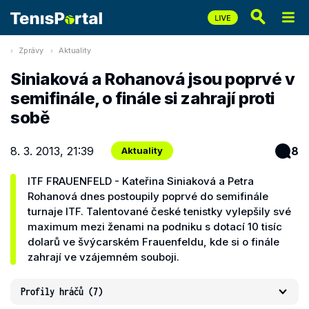
Zprávy
Aktuality
Siniaková a Rohanová jsou poprvé v
semifinále, o finále si zahrají proti
sobě
8. 3. 2013, 21:39
8
Aktuality
ITF FRAUENFELD - Kateřina Siniaková a Petra
Rohanová dnes postoupily poprvé do semifinále
turnaje ITF. Talentované české tenistky vylepšily své
maximum mezi ženami na podniku s dotací 10 tisíc
dolarů ve švýcarském Frauenfeldu, kde si o finále
zahrají ve vzájemném souboji.
Profily hráčů
(7)