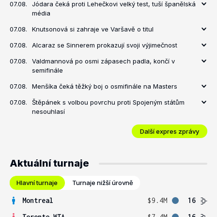
07.08.
Jódara čeká proti Lehečkovi velký test, tuší španělská
média
07.08.
Knutsonová si zahraje ve Varšavě o titul
07.08.
Alcaraz se Sinnerem prokazují svoji výjimečnost
07.08.
Valdmannová po osmi zápasech padla, končí v
semifinále
07.08.
Menšíka čeká těžký boj o osmifinále na Masters
07.08.
Štěpánek s volbou povrchu proti Spojeným státům
nesouhlasí
Další expres zprávy
Aktuální turnaje
Hlavní turnaje
Turnaje nižší úrovně
Montreal
$9.4M
16
Toronto WTA
$7.4M
16