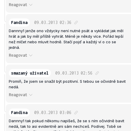
Reagovat
Fandina
09.03.2013
02:36
Dannny1 jenže ono vždycky není nutné psát a vykládat jak měl
hrát a jak by měl příště vyhrát. Méně je někdy více. Pořád lepší
než mlčet nebo mluvit hodně. Stačí pojď a každý ví o co se
jedná.
Reagovat
smazaný uživatel
09.03.2013
02:56
Promiň, že jsem se snažil být pozitivní. S tebou se očividně bavit
nedá.
Reagovat
Fandina
09.03.2013
03:06
Dannny1 tak pokud někomu napíšeš, že se s ním očividně bavit
nedá, tak to asi evidentně ani sám nechceš. Podívej. Tobě se