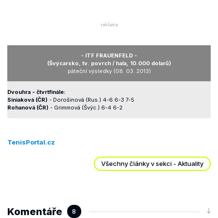
- ITF FRAUENFELD -
(Švýcarsko, tv. povrch / hala, 10.000 dolarů)
páteční výsledky (08. 03. 2013)
Dvouhra - čtvrtfinále:
Siniaková (ČR)
- Dorošinová (Rus.) 4-6 6-3 7-5
Rohanová (ČR)
- Grimmová (Švýc.) 6-4 6-2
TenisPortal.cz
Všechny články v sekci - Aktuality
Komentáře
8