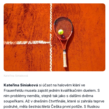
Kateřina Siniaková
Kateřina Siniaková
si účast na halovém klání ve
Frauenfeldu musela zajistit jedním kvalifikačním duelem. S
ním problémy neměla, stejně tak jako s dalšími dvěma
soupeřkami. Až v dnešním čtvrtfinále, které si zahrála teprve
podruhé, měla šestnáctiletá Češka první potíže. S Ruskou