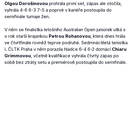
Olgou Dorošinovou
prohrála první set, zápas ale otočila,
vyhrála 4-6 6-3 7-5 a poprvé v kariéře postoupila do
semifinále turnaje žen.
V něm se finalistka letošního Australian Open juniorek utká s
o rok starší krajankou
Petrou Rohanovou
, která dnes hrála
ve čtvrtfinále rovněž teprve podruhé. Sedmnáctiletá tenistka
I. ČLTK Praha v něm porazila hladce 6-4 6-2 domácí
Chiaru
Grimmovou
, včetně kvalifikace vyhrála čtvrtý zápas po
sobě bez ztráty setu a premiérově postoupila do semifinále.