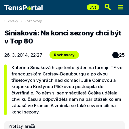
Zprávy
Rozhovory
Siniaková: Na konci sezony chci být
v Top 80
26. 3. 2014, 22:27
25
Rozhovory
Kateřina Siniaková hraje tento týden na turnaji ITF ve
francouzském Croissy-Beaubourgu a po dvou
třísetových výhrách nad domácí Julie Coinovou a
krajankou Kristýnou Plíškovou postoupila do
čtvrtfinále. Po něm si sedmnáctiletá Češka udělala
chvilku času a odpověděla nám na pár otázek kolem
zápasů ve Francii. A zmínila se také o svém cíli na
konci sezony.
Profily hráčů