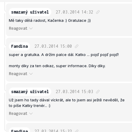
smazaný uživatel
27.03.2014
14:32
Mě taky dělá radost, Kačenka :) Gratulace ;))
Reagovat
Fandina
27.03.2014
15:00
super a gratulka. A držím palce dál. Katko ... pojď pojď pojď!
monty díky za ten odkaz, super informace. Díky díky.
Reagovat
smazaný uživatel
27.03.2014
15:03
Už jsem ho tady dával víckrát, ale to jsem asi ještě nevěděl, že
to píše Katky trenér... :)
Reagovat
Fandina
27.03.2014
15:32