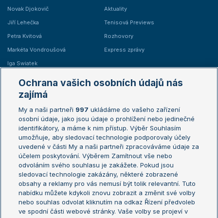
Novak Djokovič
Aktuality
Jiří Lehečka
Tenisová Previews
Petra Kvitová
Rozhovory
Markéta Vondroušová
Express zprávy
Iga Swiatek
Marie Bouzková
Ochrana vašich osobních údajů nás
Žebříčky
Kalendář turnajů
zajímá
My a naši partneři
997
ukládáme do vašeho zařízení
Žebříček ATP (muži)
Australian Open
osobní údaje, jako jsou údaje o prohlížení nebo jedinečné
Žebříček WTA (ženy)
French Open
identifikátory, a máme k nim přístup. Výběr Souhlasím
umožňuje, aby sledovací technologie podporovaly účely
Sázkařský žebříček
Wimbledon
uvedené v části My a naši partneři zpracováváme údaje za
US Open
účelem poskytování. Výběrem Zamítnout vše nebo
odvoláním svého souhlasu je zakážete. Pokud jsou
Turnaj mistrů
sledovací technologie zakázány, některé zobrazené
Turnaj mistryň
obsahy a reklamy pro vás nemusí být tolik relevantní. Tuto
Aktualní trendy
nabídku můžete kdykoli znovu zobrazit a změnit své volby
nebo souhlas odvolat kliknutím na odkaz Řízení předvoleb
ve spodní části webové stránky. Vaše volby se projeví v
Fotbalové přestupy