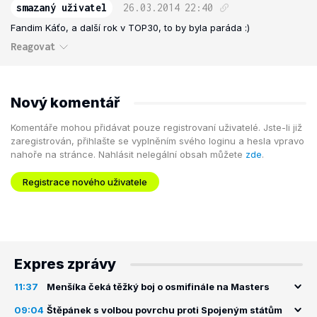
smazaný uživatel
26.03.2014
22:40
Fandim Káťo, a další rok v TOP30, to by byla paráda :)
Reagovat
Nový komentář
Komentáře mohou přidávat pouze registrovaní uživatelé. Jste-li již
zaregistrován, přihlašte se vyplněním svého loginu a hesla vpravo
nahoře na stránce. Nahlásit nelegální obsah můžete
zde
.
Registrace nového uživatele
Expres zprávy
11:37
Menšíka čeká těžký boj o osmifinále na Masters
09:04
Štěpánek s volbou povrchu proti Spojeným státům