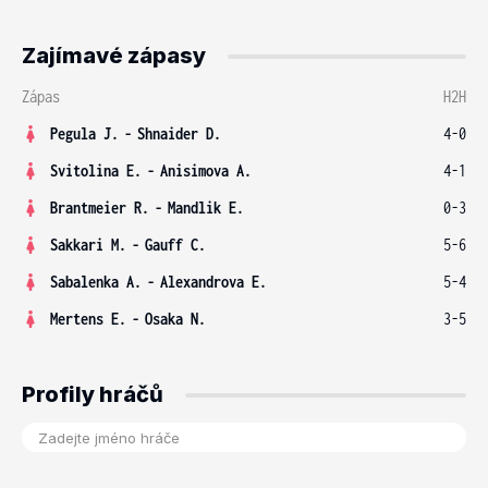
Zajímavé zápasy
Zápas
H2H
Pegula J.
-
Shnaider D.
4-0
Svitolina E.
-
Anisimova A.
4-1
Brantmeier R.
-
Mandlik E.
0-3
Sakkari M.
-
Gauff C.
5-6
Sabalenka A.
-
Alexandrova E.
5-4
Mertens E.
-
Osaka N.
3-5
Profily hráčů