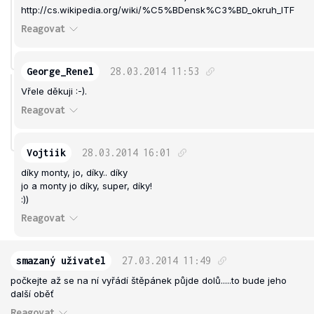
http://cs.wikipedia.org/wiki/%C5%BDensk%C3%BD_okruh_ITF
Reagovat
George_Renel
28.03.2014
11:53
Vřele děkuji :-).
Reagovat
Vojtiik
28.03.2014
16:01
díky monty, jo, díky.. díky
jo a monty jo díky, super, díky!
:))
Reagovat
smazaný uživatel
27.03.2014
11:49
počkejte až se na ní vyřádí štěpánek půjde dolů.....to bude jeho
další oběť
Reagovat