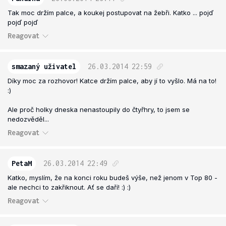
Tak moc držím palce, a koukej postupovat na žebři. Katko ... pojď
pojď pojď
Reagovat
smazaný uživatel
26.03.2014
22:59
Díky moc za rozhovor! Katce držím palce, aby jí to vyšlo. Má na to!
:)
Ale proč holky dneska nenastoupily do čtyřhry, to jsem se
nedozvěděl...
Reagovat
PetaM
26.03.2014
22:49
Katko, myslím, že na konci roku budeš výše, než jenom v Top 80 -
ale nechci to zakřiknout. Ať se daří! :) :)
Reagovat