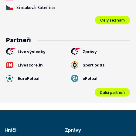
Siniaková Kateřina
Celý seznam
Partneři
Live výsledky
Zprávy
Livescore.in
Sport odds
EuroFotbal
eFotbal
Další partneři
Hráči
Zprávy