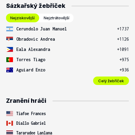
Sázkařský žebříček
Nejziskovější
Nejztrátovější
Cerundolo Juan Manuel
+1737
Obradovic Andrea
+1126
Eala Alexandra
+1091
Torres Tiago
+975
Aguiard Enzo
+936
Celý žebříček
Zranění hráči
Tiafoe Frances
Diallo Gabriel
Tararudee Lanlana