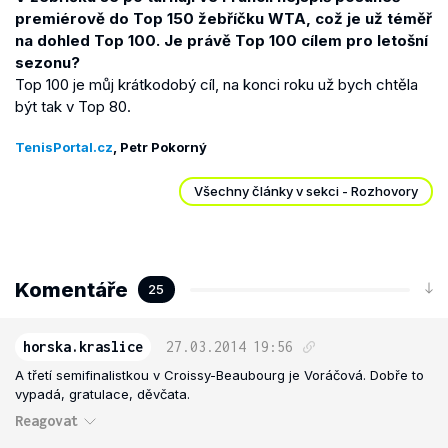
premiérově do Top 150 žebříčku WTA, což je už téměř
na dohled Top 100. Je právě Top 100 cílem pro letošní
sezonu?
Top 100 je můj krátkodobý cíl, na konci roku už bych chtěla
být tak v Top 80.
TenisPortal.cz
, Petr Pokorný
Všechny články v sekci - Rozhovory
Komentáře
25
horska.kraslice
27.03.2014
19:56
A třetí semifinalistkou v Croissy-Beaubourg je Voráčová. Dobře to
vypadá, gratulace, děvčata.
Reagovat