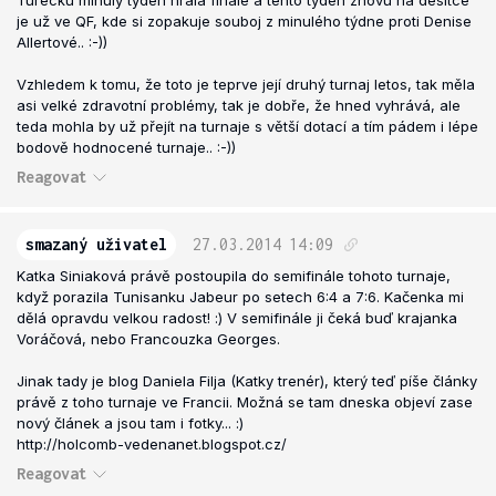
Turecku minulý týden hrála finále a tento týden znovu na desítce
je už ve QF, kde si zopakuje souboj z minulého týdne proti Denise
Allertové.. :-))
Vzhledem k tomu, že toto je teprve její druhý turnaj letos, tak měla
asi velké zdravotní problémy, tak je dobře, že hned vyhrává, ale
teda mohla by už přejít na turnaje s větší dotací a tím pádem i lépe
bodově hodnocené turnaje.. :-))
Reagovat
smazaný uživatel
27.03.2014
14:09
Katka Siniaková právě postoupila do semifinále tohoto turnaje,
když porazila Tunisanku Jabeur po setech 6:4 a 7:6. Kačenka mi
dělá opravdu velkou radost! :) V semifinále ji čeká buď krajanka
Voráčová, nebo Francouzka Georges.
Jinak tady je blog Daniela Filja (Katky trenér), který teď píše články
právě z toho turnaje ve Francii. Možná se tam dneska objeví zase
nový článek a jsou tam i fotky... :)
http://holcomb-vedenanet.blogspot.cz/
Reagovat