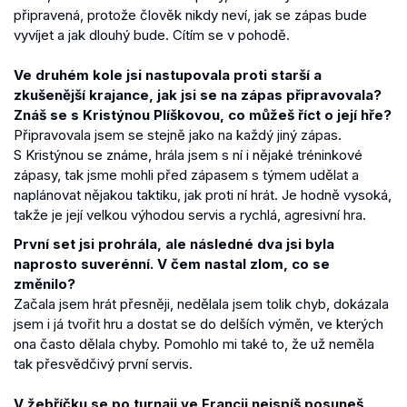
připravená, protože člověk nikdy neví, jak se zápas bude
vyvíjet a jak dlouhý bude. Cítím se v pohodě.
Ve druhém kole jsi nastupovala proti starší a
zkušenější krajance, jak jsi se na zápas připravovala?
Znáš se s Kristýnou Plíškovou, co můžeš říct o její hře?
Připravovala jsem se stejně jako na každý jiný zápas.
S Kristýnou se známe, hrála jsem s ní i nějaké tréninkové
zápasy, tak jsme mohli před zápasem s týmem udělat a
naplánovat nějakou taktiku, jak proti ní hrát. Je hodně vysoká,
takže je její velkou výhodou servis a rychlá, agresivní hra.
První set jsi prohrála, ale následné dva jsi byla
naprosto suverénní. V čem nastal zlom, co se
změnilo?
Začala jsem hrát přesněji, nedělala jsem tolik chyb, dokázala
jsem i já tvořit hru a dostat se do delších výměn, ve kterých
ona často dělala chyby. Pomohlo mi také to, že už neměla
tak přesvědčivý první servis.
V žebříčku se po turnaji ve Francii nejspíš posuneš