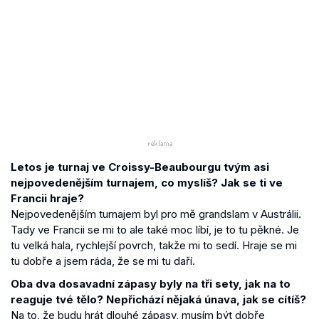
Letos je turnaj ve Croissy-Beaubourgu tvým asi
nejpovedenějším turnajem, co myslíš? Jak se ti ve
Francii hraje?
Nejpovedenějším turnajem byl pro mě grandslam v Austrálii.
Tady ve Francii se mi to ale také moc líbí, je to tu pěkné. Je
tu velká hala, rychlejší povrch, takže mi to sedí. Hraje se mi
tu dobře a jsem ráda, že se mi tu daří.
Oba dva dosavadní zápasy byly na tři sety, jak na to
reaguje tvé tělo? Nepřichází nějaká únava, jak se cítíš?
Na to, že budu hrát dlouhé zápasy, musím být dobře