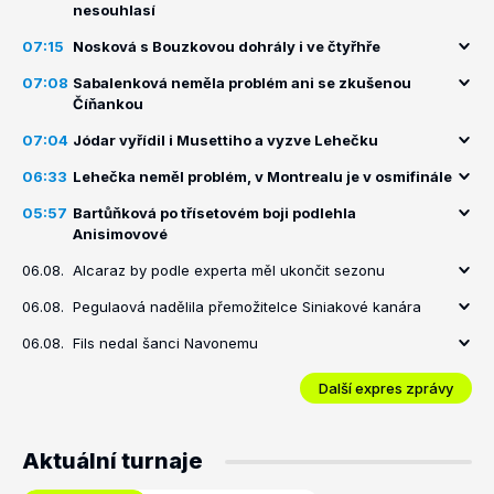
nesouhlasí
07:15
Nosková s Bouzkovou dohrály i ve čtyřhře
07:08
Sabalenková neměla problém ani se zkušenou
Číňankou
07:04
Jódar vyřídil i Musettiho a vyzve Lehečku
06:33
Lehečka neměl problém, v Montrealu je v osmifinále
05:57
Bartůňková po třísetovém boji podlehla
Anisimovové
06.08.
Alcaraz by podle experta měl ukončit sezonu
06.08.
Pegulaová nadělila přemožitelce Siniakové kanára
06.08.
Fils nedal šanci Navonemu
Další expres zprávy
Aktuální turnaje