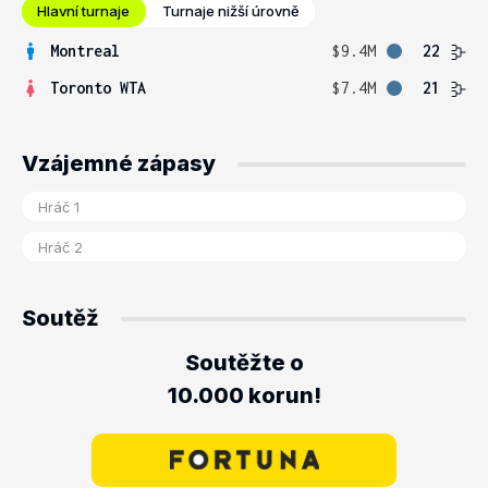
Hlavní turnaje
Turnaje nižší úrovně
Montreal
$9.4M
22
Toronto WTA
$7.4M
21
Vzájemné zápasy
Soutěž
Soutěžte o
10.000 korun!