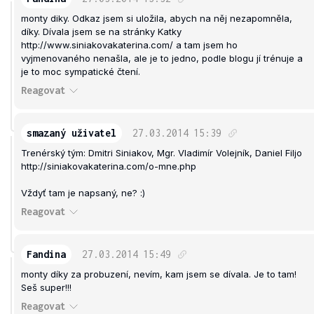
monty diky. Odkaz jsem si uložila, abych na něj nezapomněla,
díky. Dívala jsem se na stránky Katky
http://www.siniakovakaterina.com/ a tam jsem ho
vyjmenovaného nenašla, ale je to jedno, podle blogu jí trénuje a
je to moc sympatické čtení.
Reagovat
smazaný uživatel
27.03.2014
15:39
Trenérský tým: Dmitri Siniakov, Mgr. Vladimír Volejník, Daniel Filjo
http://siniakovakaterina.com/o-mne.php
Vždyť tam je napsaný, ne? :)
Reagovat
Fandina
27.03.2014
15:49
monty díky za probuzení, nevím, kam jsem se dívala. Je to tam!
Seš super!!!
Reagovat