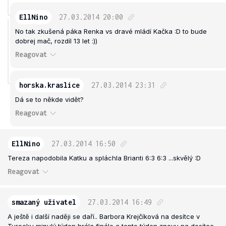
EllNino
27.03.2014
20:00
No tak zkušená páka Renka vs dravé mládí Kačka :D to bude
dobrej mač, rozdíl 13 let :))
Reagovat
horska.kraslice
27.03.2014
23:31
Dá se to někde vidět?
Reagovat
EllNino
27.03.2014
16:50
Tereza napodobila Katku a spláchla Brianti 6:3 6:3 ...skvělý :D
Reagovat
smazaný uživatel
27.03.2014
16:49
A ještě i další naději se daří.. Barbora Krejčíková na desítce v