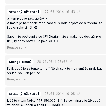
smazaný uživatel
27.03.2014
16:43
Jj, ten blog je fakt skvělý! :-))
A Katka je fakt podle toho zápasu s Coin bojovnice a myslím, že
i psychicky silná! :-))
Super, že postoupila do SF!! Doufám, že si nakonec dokráčí pro
titul, ty body potřebuje jako sůl! :-))
Reagovat
George_Renel
28.03.2014
08:02
Kolik bodů je za tento turnaj? Nějak se k to mu nemůžu proklikat.
Všude jsou jen peníze.
Reagovat
smazaný uživatel
28.03.2014
10:08
Máš to v tom řádku "ITF $50,000 (S)". Za semifinále je 29 bodů,
za finále 48 bodů a za titul 80 bodů. :)