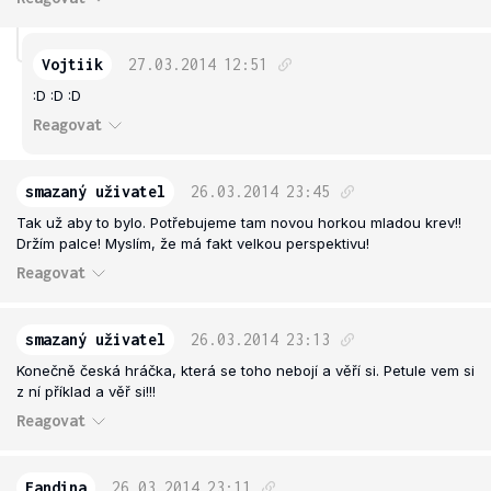
Vojtiik
27.03.2014
12:51
:D :D :D
Reagovat
smazaný uživatel
26.03.2014
23:45
Tak už aby to bylo. Potřebujeme tam novou horkou mladou krev!!
Držím palce! Myslím, že má fakt velkou perspektivu!
Reagovat
smazaný uživatel
26.03.2014
23:13
Konečně česká hráčka, která se toho nebojí a věří si. Petule vem si
z ní příklad a věř si!!!
Reagovat
Fandina
26.03.2014
23:11