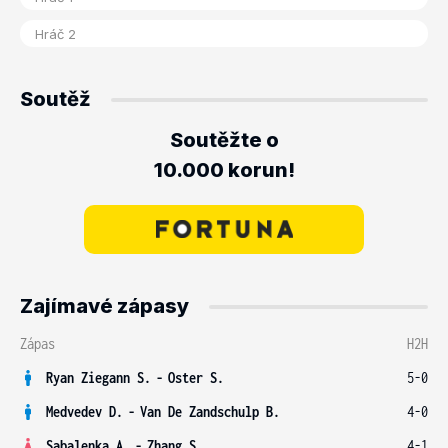
Soutěž
Soutěžte o
10.000 korun!
Zajímavé zápasy
Zápas
H2H
Ryan Ziegann S.
-
Oster S.
5-0
Medvedev D.
-
Van De Zandschulp B.
4-0
Sabalenka A.
-
Zhang S.
4-1