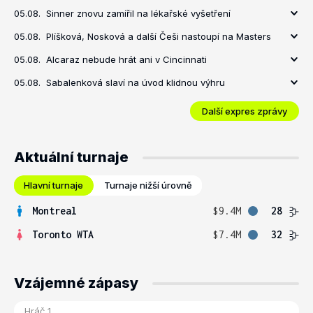
05.08.
Sinner znovu zamířil na lékařské vyšetření
05.08.
Plíšková, Nosková a další Češi nastoupí na Masters
05.08.
Alcaraz nebude hrát ani v Cincinnati
05.08.
Sabalenková slaví na úvod klidnou výhru
Další expres zprávy
Aktuální turnaje
Hlavní turnaje
Turnaje nižší úrovně
Montreal
$9.4M
28
Toronto WTA
$7.4M
32
Vzájemné zápasy