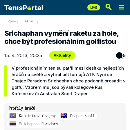
Zprávy
Aktuality
Srichaphan vymění raketu za hole,
chce být profesionálním golfistou
15. 4. 2013, 20:25
5
Aktuality
V profesionálním tenisu patřil mezi desítku nejlepších
hráčů na světě a vyhrál pět turnajů ATP. Nyní se
Thajec Paradorn Srichaphan chce podobně prosadit v
golfu. Vzorem mu jsou bývalí kolegové Rus
Kafelnikov či Australan Scott Draper.
Profily hráčů
Kafelnikov Yevgeny
Draper Scott
Srichaphan Paradorn