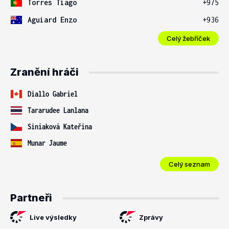
Torres Tiago
+975
Aguiard Enzo
+936
Celý žebříček
Zranění hráči
Diallo Gabriel
Tararudee Lanlana
Siniaková Kateřina
Munar Jaume
Celý seznam
Partneři
Live výsledky
Zprávy