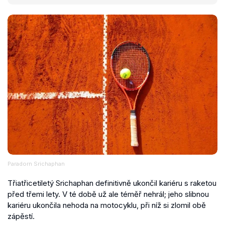
Paradorn Srichaphan
Třiatřicetiletý Srichaphan definitivně ukončil kariéru s raketou
před třemi lety. V té době už ale téměř nehrál; jeho slibnou
kariéru ukončila nehoda na motocyklu, při níž si zlomil obě
zápěstí.