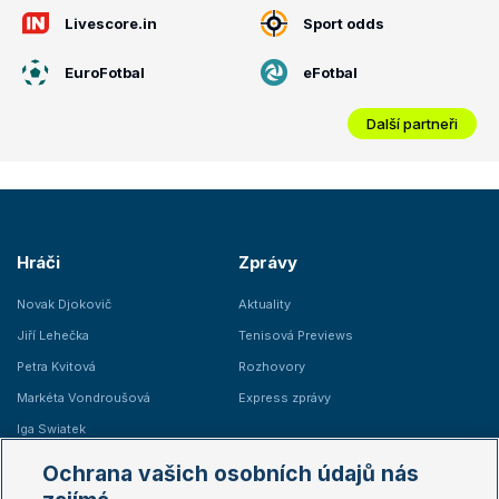
Livescore.in
Sport odds
EuroFotbal
eFotbal
Další partneři
Hráči
Zprávy
Novak Djokovič
Aktuality
Jiří Lehečka
Tenisová Previews
Petra Kvitová
Rozhovory
Markéta Vondroušová
Express zprávy
Iga Swiatek
Marie Bouzková
Ochrana vašich osobních údajů nás
Žebříčky
Kalendář turnajů