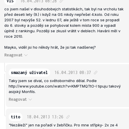
VlS
16.04.2013
08:28
co jsem našel v dlouhodobejch statistikách, tak byl na vrcholu tak
před deseti lety (9.) i když na GS nikdy nepřešel 4.kolo. Od roku
2007 byl nejvýše 52. v lednu 07, ale ještě v tom roce se propadl
do 6. stovky a později se pohyboval kolem místa 900 a vypadl
úplně z rankingu. Později se zkusil vrátit v deblech. Havárii měl v
roce 2010.
Mayko, viděl jsi ho někdy hrát, že jsi tak nadšenej?
Reagovat
smazaný uživatel
16.04.2013
08:37
Taky jsem se díval, co světoborného dělal. Podle
http://www.youtube.com/watch?v=KMPTMQTtO-I
tipuju takový
asijský Monfils.
Reagovat
tito
18.04.2013
13:26
"Nezáleží" jen na pořadí v žebříčku. Pro mne střípky- 2x ze 4