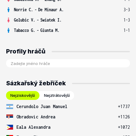
Norrie C.
-
De Minaur A.
3-3
Golubic V.
-
Swiatek I.
1-3
Tabacco G.
-
Giunta M.
1-1
Profily hráčů
Sázkařský žebříček
Nejziskovější
Nejztrátovější
Cerundolo Juan Manuel
+1737
Obradovic Andrea
+1126
Eala Alexandra
+1072