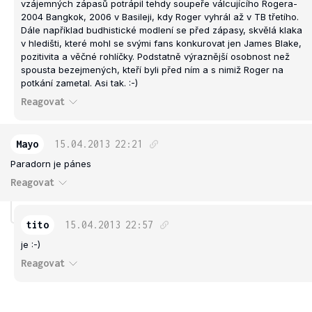
vzájemných zápasů potrápil tehdy soupeře válcujícího Rogera-
2004 Bangkok, 2006 v Basileji, kdy Roger vyhrál až v TB třetího.
Dále například budhistické modlení se před zápasy, skvělá klaka
v hledišti, které mohl se svými fans konkurovat jen James Blake,
pozitivita a věčné rohlíčky. Podstatně výraznější osobnost než
spousta bezejmených, kteří byli před ním a s nimiž Roger na
potkání zametal. Asi tak. :-)
Reagovat
Mayo
15.04.2013
22:21
Paradorn je pánes
Reagovat
tito
15.04.2013
22:57
je :-)
Reagovat