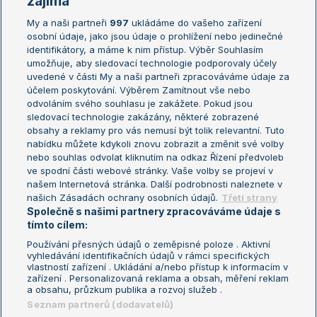
zajímá
My a naši partneři
997
ukládáme do vašeho zařízení
Žebříček ATP (muži)
Australian Open
osobní údaje, jako jsou údaje o prohlížení nebo jedinečné
Žebříček WTA (ženy)
French Open
identifikátory, a máme k nim přístup. Výběr Souhlasím
umožňuje, aby sledovací technologie podporovaly účely
Sázkařský žebříček
Wimbledon
uvedené v části My a naši partneři zpracováváme údaje za
US Open
účelem poskytování. Výběrem Zamítnout vše nebo
odvoláním svého souhlasu je zakážete. Pokud jsou
Turnaj mistrů
sledovací technologie zakázány, některé zobrazené
Turnaj mistryň
obsahy a reklamy pro vás nemusí být tolik relevantní. Tuto
Aktualní trendy
nabídku můžete kdykoli znovu zobrazit a změnit své volby
nebo souhlas odvolat kliknutím na odkaz Řízení předvoleb
ve spodní části webové stránky. Vaše volby se projeví v
Fotbalové přestupy
našem Internetová stránka. Další podrobnosti naleznete v
Livesport Daily
našich Zásadách ochrany osobních údajů.
Třetí strany
Společně s našimi partnery zpracováváme údaje s
LS Prague Open
tímto cílem:
Používání přesných údajů o zeměpisné poloze . Aktivní
vyhledávání identifikačních údajů v rámci specifických
vlastností zařízení . Ukládání a/nebo přístup k informacím v
Podmínky užití
Nastavení soukromí
zařízení . Personalizovaná reklama a obsah, měření reklam
GDPR a žurnalistika
Reklama
a obsahu, průzkum publika a rozvoj služeb .
Informace o zpracování osobních
Kontakt
Seznam partnerů (dodavatelů)
údajů