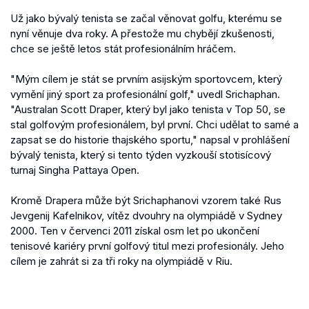
Už jako bývalý tenista se začal věnovat golfu, kterému se
nyní věnuje dva roky. A přestože mu chybějí zkušenosti,
chce se ještě letos stát profesionálním hráčem.
"Mým cílem je stát se prvním asijským sportovcem, který
vymění jiný sport za profesionální golf," uvedl Srichaphan.
"Australan Scott Draper, který byl jako tenista v Top 50, se
stal golfovým profesionálem, byl první. Chci udělat to samé a
zapsat se do historie thajského sportu," napsal v prohlášení
bývalý tenista, který si tento týden vyzkouší stotisícový
turnaj Singha Pattaya Open.
Kromě Drapera může být Srichaphanovi vzorem také Rus
Jevgenij Kafelnikov, vítěz dvouhry na olympiádě v Sydney
2000. Ten v červenci 2011 získal osm let po ukončení
tenisové kariéry první golfový titul mezi profesionály. Jeho
cílem je zahrát si za tři roky na olympiádě v Riu.