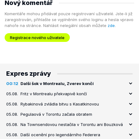
Nový komentář
Komentáře mohou přidávat pouze registrovaní uživatelé. Jste-li již
zaregistrován, přihlašte se vyplněním svého loginu a hesla vpravo
nahoře na stránce. Nahlásit nelegální obsah můžete
zde
.
Registrace nového uživatele
Expres zprávy
00:12
Další šok v Montrealu, Zverev končí
05.08.
Fritz v Montrealu překvapivě končí
05.08.
Rybakinová zvládla bitvu s Kasatkinovou
05.08.
Pegulaová v Torontu začala obratem
05.08.
Na Townsendovou nestačila v Torontu ani Bouzková
05.08.
Další ocenění pro legendárního Federera