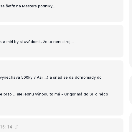
e šetřit na Masters podniky...
 měl by si uvědomit, že to není stroj ...
" vynechává 500ky v Asii ...) a snad se dá dohromady do
e brzo ... ale jednu výhodu to má - Grigor má do SF o něco
16:14