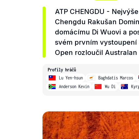
ATP CHENGDU - Nejvýše 
Chengdu Rakušan Dominic 
domácímu Di Wuovi a post
svém prvním vystoupení 
Open rozloučil Australan
Profily hráčů
Lu Yen-hsun
Baghdatis Marcos
Anderson Kevin
Wu Di
Kyr