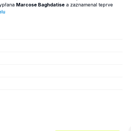
Kypřana
Marcose Baghdatise
a zaznamenal teprve
lu