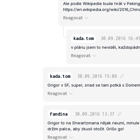
Ale podle Wikipedie bude hrát v Peking
https://en.wikipedia.org/wiki/2016
Reagovat
kada.tom
30.09.2016
16:4
v plánu jsem to neviděl, každopádně
Reagovat
kada.tom
30.09.2016
15:09
Grigor v SF, super, snad se tam potká s Domem 
Reagovat
Fandina
30.09.2016
13:37
Grigor to na Shwartzmana nějak neumí, minule s
držím palce, aby zkusil otočit. Gríšo go!
Reagovat