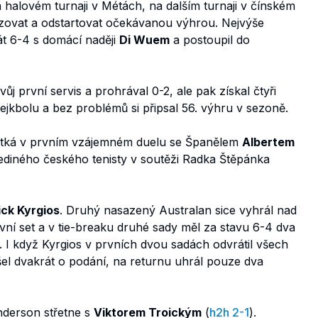
a halovém turnaji v Métách, na dalším turnaji v čínském
izovat a odstartovat očekávanou výhrou. Nejvýše
át 6-4 s domácí naději
Di Wuem
a postoupil do
vůj první servis a prohrával 0-2, ale pak získal čtyři
ejkbolu a bez problémů si připsal 56. výhru v sezoně.
m utká v prvním vzájemném duelu se Španělem
Albertem
jediného českého tenisty v soutěži Radka Štěpánka
ick Kyrgios
. Druhý nasazený Australan sice vyhrál nad
vní set a v tie-breaku druhé sady měl za stavu 6-4 dva
l. I když Kyrgios v prvních dvou sadách odvrátil všech
išel dvakrát o podání, na returnu uhrál pouze dva
nderson střetne s
Viktorem Troickým
(
h2h 2-1
).