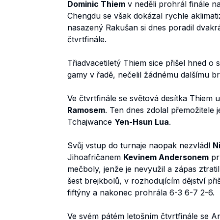
Dominic Thiem
v neděli prohrál finále n
Chengdu se však dokázal rychle aklimat
nasazený Rakušan si dnes poradil dvakr
čtvrtfinále.
Třiadvacetiletý Thiem sice přišel hned o s
gamy v řadě, nečelil žádnému dalšímu br
Ve čtvrtfinále se světová desítka Thie
Ramosem
. Ten dnes zdolal přemožitele 
Tchajwance
Yen-Hsun Lua
.
Svůj vstup do turnaje naopak nezvládl
N
Jihoafričanem
Kevinem Andersonem
pr
mečboly, jenže je nevyužil a zápas ztrati
šest brejkbolů, v rozhodujícím dějství př
fiftýny a nakonec prohrála 6-3 6-7 2-6.
Ve svém pátém letošním čtvrtfinále se A