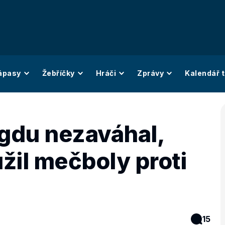
ápasy
Žebříčky
Hráči
Zprávy
Kalendář t
gdu nezaváhal,
žil mečboly proti
15