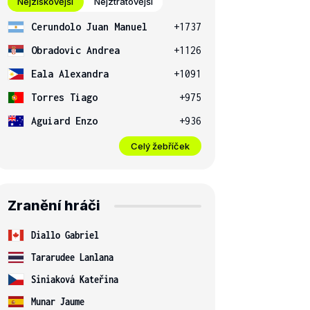
Nejziskovější
Nejztrátovější
Cerundolo Juan Manuel
+1737
Obradovic Andrea
+1126
Eala Alexandra
+1091
Torres Tiago
+975
Aguiard Enzo
+936
Celý žebříček
Zranění hráči
Diallo Gabriel
Tararudee Lanlana
Siniaková Kateřina
Munar Jaume