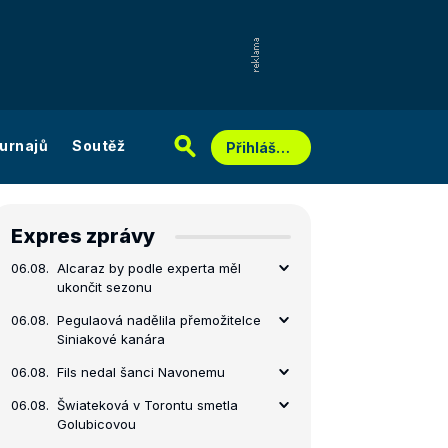
urnajů
Soutěž
Přihlášení
Expres zprávy
06.08.
Alcaraz by podle experta měl
ukončit sezonu
06.08.
Pegulaová nadělila přemožitelce
Siniakové kanára
06.08.
Fils nedal šanci Navonemu
06.08.
Šwiateková v Torontu smetla
Golubicovou