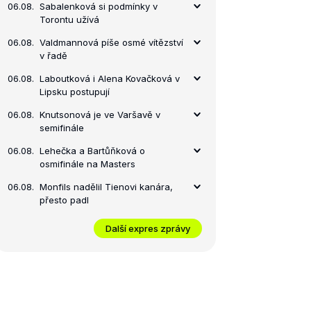
06.08.
Sabalenková si podmínky v
Torontu užívá
06.08.
Valdmannová píše osmé vítězství
v řadě
06.08.
Laboutková i Alena Kovačková v
Lipsku postupují
06.08.
Knutsonová je ve Varšavě v
semifinále
06.08.
Lehečka a Bartůňková o
osmifinále na Masters
06.08.
Monfils nadělil Tienovi kanára,
přesto padl
Další expres zprávy