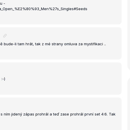
u -
_China_Open_%E2%80%93_Men%27s_Singles#Seeds
1
 bude-li tam hrát, tak z mé strany omluva za mystifikaci ..
:-)
 ním jidený zápas prohrál a teď zase prohrál první set 4:6. Tak