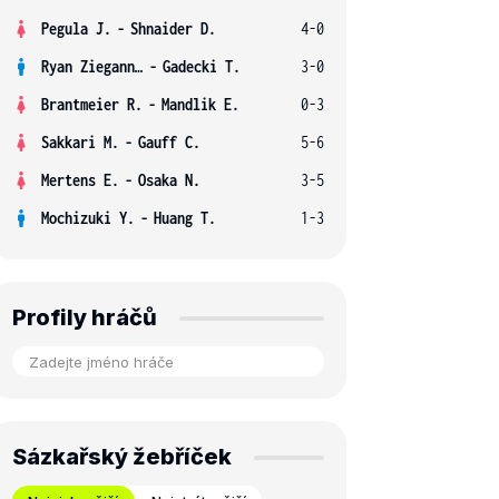
Pegula J.
-
Shnaider D.
4-0
Ryan Ziegann S.
-
Gadecki T.
3-0
Brantmeier R.
-
Mandlik E.
0-3
Sakkari M.
-
Gauff C.
5-6
Mertens E.
-
Osaka N.
3-5
Mochizuki Y.
-
Huang T.
1-3
Profily hráčů
Sázkařský žebříček