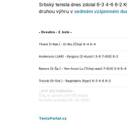
Srbský tenista dnes zdolal 6-3 4-6 6-2 
druhou výhru v
sedmém vzájemném due
• Dvouhra - 2. kolo •
Thiem (1-Rak.) - Di Wu (Čína) 6-4 6-4
Anderson (JAR) - Kyrgios (2-Austr.) 3-6 7-6(6) 6-2
Ramos (5-Šp.) - Yen-hsun Lu (Tchaj-wan) 7-6(4) 3-6 6-4
Troicki (6-Srb.) - Baghdatis (Kypr) 6-3 4-6 6-2
• ATP 250 CHENGDU •
Čína, tv. povrch, 947.735 dolarů
čtvrteční výsledky (29. 09. 2016)
TenisPortal.cz