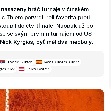
nasazený hráč turnaje v čínském
Thiem potvrdil roli favorita proti
oupil do čtvrtfinále. Naopak už po
se se svým prvním turnajem od US
 Nick Kyrgios, byť měl dva mečboly.
Troicki Viktor
Ramos-Vinolas Albert
gios Nick
Thiem Dominic