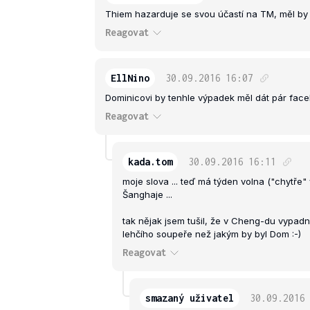
Thiem hazarduje se svou účastí na TM, měl by s
Reagovat
EllNino
30.09.2016
16:07
Dominicovi by tenhle výpadek měl dát pár facek a
Reagovat
kada.tom
30.09.2016
16:11
moje slova ... teď má týden volna ("chytře
Šanghaje ...
tak nějak jsem tušil, že v Cheng-du vypadn
lehčího soupeře než jakým by byl Dom :-)
Reagovat
smazaný uživatel
30.09.2016