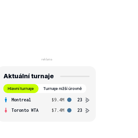
Aktuální turnaje
Hlavní turnaje
Turnaje nižší úrovně
Montreal
$9.4M
23
Toronto WTA
$7.4M
23