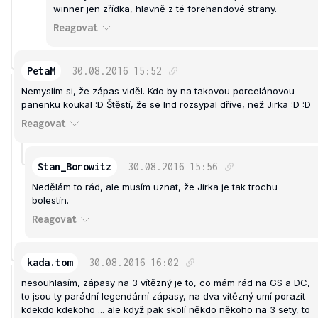
winner jen zřídka, hlavně z té forehandové strany.
Reagovat
PetaM
30.08.2016
15:52
Nemyslím si, že zápas viděl. Kdo by na takovou porcelánovou
panenku koukal :D Štěstí, že se Ind rozsypal dříve, než Jirka :D :D
Reagovat
Stan_Borowitz
30.08.2016
15:56
Nedělám to rád, ale musím uznat, že Jirka je tak trochu
bolestín.
Reagovat
kada.tom
30.08.2016
16:02
nesouhlasím, zápasy na 3 vítězný je to, co mám rád na GS a DC,
to jsou ty parádní legendární zápasy, na dva vítězný umí porazit
kdekdo kdekoho ... ale když pak skolí někdo někoho na 3 sety, to