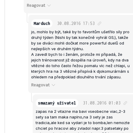
Reagovat
Marduch
30.08.2016
17:53
jo, mohlo by být, také by to favoritům ušetřilo síly pro
druhý týden (Nishi by tak konečně vyhrál GS;), takže
by se diváci mohli dočkat more powerful duelů od
nejlepších ve druhém týdnu.
A zavedl bych to i ženám, protože mi připadá, že
jejich trénovanost již dospěla na úroveň, kdy na dva
vítězné do toho často řežou pomalu víc než chlapi, u
kterých hra na 3 vítězné přispívá k djokomurárnám s
ohledem na předpoklad dlouhého trvání zápasu.
Reagovat
smazaný uživatel
31.08.2016
01:03
zapas na 2 vitazne ma bavi vseobecne viac,2-3
sety sa tam maka naplno,na 3 sety je zas
tradicia,ale ked sa vydari je to bomba,len nemozte
chciet po hracovi aby zvladol napr.3 patsetaky po