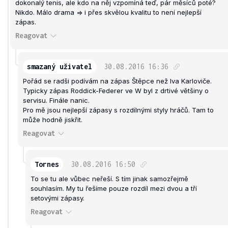
dokonalý tenis, ale kdo na něj vzpomíná teď, pár měsíců poté?
Nikdo. Málo drama => i přes skvělou kvalitu to není nejlepší
zápas.
Reagovat
smazaný uživatel
30.08.2016
16:36
Pořád se radši podívám na zápas Štěpce než Iva Karloviče.
Typicky zápas Roddick-Federer ve W byl z drtivé většiny o
servisu. Finále nanic.
Pro mě jsou nejlepší zápasy s rozdílnými styly hráčů. Tam to
může hodně jiskřit.
Reagovat
Tornes
30.08.2016
16:50
To se tu ale vůbec neřeší. S tím jinak samozřejmě
souhlasím. My tu řešíme pouze rozdíl mezi dvou a tří
setovými zápasy.
Reagovat