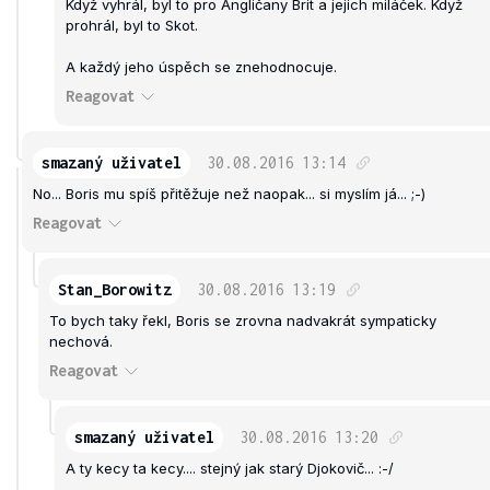
Když vyhrál, byl to pro Angličany Brit a jejich miláček. Když
prohrál, byl to Skot.
A každý jeho úspěch se znehodnocuje.
Reagovat
smazaný uživatel
30.08.2016
13:14
No... Boris mu spíš přitěžuje než naopak... si myslím já... ;-)
Reagovat
Stan_Borowitz
30.08.2016
13:19
To bych taky řekl, Boris se zrovna nadvakrát sympaticky
nechová.
Reagovat
smazaný uživatel
30.08.2016
13:20
A ty kecy ta kecy.... stejný jak starý Djokovič... :-/