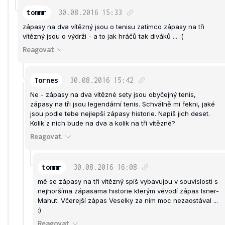
tommr
30.08.2016
15:33
zápasy na dva vítězný jsou o tenisu zatímco zápasy na tři
vítězný jsou o výdrži - a to jak hráčů tak diváků ... :(
Reagovat
Tornes
30.08.2016
15:42
Ne - zápasy na dva vítězné sety jsou obyčejný tenis,
zápasy na tři jsou legendární tenis. Schválně mi řekni, jaké
jsou podle tebe nejlepší zápasy historie. Napiš jich deset.
Kolik z nich bude na dva a kolik na tři vítězné?
Reagovat
tommr
30.08.2016
16:08
mě se zápasy na tři vítězný spíš vybavujou v souvislosti s
nejhoršíma zápasama historie kterým vévodí zápas Isner-
Mahut. Včerejší zápas Veselky za ním moc nezaostával ...
:)
Reagovat