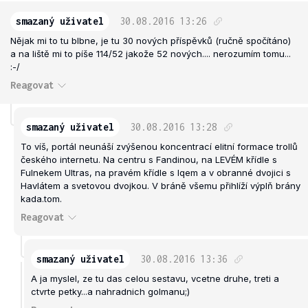
smazaný uživatel
30.08.2016
13:26
Nějak mi to tu blbne, je tu 30 nových příspěvků (ručně spočítáno)
a na liště mi to píše 114/52 jakože 52 nových.... nerozumím tomu...
:-/
Reagovat
smazaný uživatel
30.08.2016
13:28
To víš, portál neunáší zvýšenou koncentrací elitní formace trollů
českého internetu. Na centru s Fandinou, na LEVÉM křídle s
Fulnekem Ultras, na pravém křídle s Iqem a v obranné dvojici s
Havlátem a svetovou dvojkou. V bráně všemu přihlíží výplň brány
kada.tom.
Reagovat
smazaný uživatel
30.08.2016
13:36
A ja myslel, ze tu das celou sestavu, vcetne druhe, treti a
ctvrte petky...a nahradnich golmanu;)