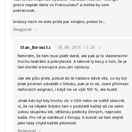
preco neplati dane vo Francuzsku? a mohla by som
pokracovat...
krisboy nech mi este prida par smajlov, potesi to....
Reagovat
Stan_Borowitz
30.08.2016
13:26
Netvrdím, že tam musí platit daně, ale pak je to vlastenectví
trochu teatrální a pokrytecké. A takové ty kecy o tom, že je
tam bordel a korupce jsou jen výmluvy.
Jak ale píšu jinde, pokud do té nadace dává vše, co by byl
jinak povinen odvádět v Srbsku, pak je to ok. Jsem příznivec
daňových asignací, i když ne ve výši 100 %, ale budiž.
Jinak kdo byl kdy trochu víc v USA nebo ve světě obecně,
ví, že na nějaké Srbsko tam v podstatě každý až na velmi
úzkou skupinku lidí, většinou politicky činných, naprosto
kašle. Pro ně je odněkud z Evropy. A bulvár se tam stejně
jako tady chytá každé pitomosti.
Reagovat