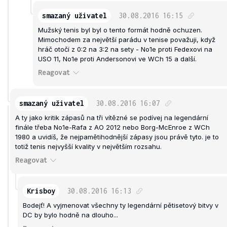
smazaný uživatel
30.08.2016
16:15
Mužský tenis byl byl o tento formát hodně ochuzen.
Mimochodem za největší parádu v tenise považuji, když
hráč otočí z 0:2 na 3:2 na sety - No1e proti Fedexovi na
USO 11, No1e proti Andersonovi ve WCh 15 a další.
Reagovat
smazaný uživatel
30.08.2016
16:07
A ty jako kritik zápasů na tři vítězné se podívej na legendární
finále třeba No1e-Rafa z AO 2012 nebo Borg-McEnroe z WCh
1980 a uvidíš, že nejpamětihodnější zápasy jsou právě tyto. je to
totiž tenis nejvyšší kvality v největším rozsahu.
Reagovat
Krisboy
30.08.2016
16:13
Bodejť! A vyjmenovat všechny ty legendární pětisetový bitvy v
DC by bylo hodně na dlouho...