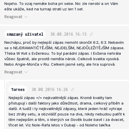
Nojeho. To ozaj nemáte boha pri sebe. Nic zle nerobí a on Vám
ešte ukáže, ked na turnaji stratí uz len 1 set.
Reagovat
smazaný uživatel
30.08.2016
16:15
Nechápu, proč by nejlepší zápas nemohl skončit 6:2, 6:3. Nebavím
se o NEJDRAMATIČTĚJŠÍM, NEJDELŠÍM, NEJDŮLEŽITĚJŠÍM zápase.
Třeba W Kvit s Evženkou. To byl parádní zápas. I Evžena nehrála
vůbec špatně, ale prostě neměla nárok. Celkově kvalita vysoká.
Nebo Angie-Monča v Riu. Celkem jasné sety, ale hra suprová.
Reagovat
Tornes
30.08.2016
16:26
Nejlepší zápas =/= nejkvalitnější zápas. Kromě kvality tam
přistupují i další faktory jako důležitost, drama, celkový příběh a
další. A tudíž i ty nejkvalitnější zápasy, které jeden hráč vyhraje
bez ztráty setu, a obzvlášť pouze na dva, nikdy nebudou patřit k
těm nejlepším a těm, o kterých se člověk bude bavit i za dvacet,
třicet let. Viz Nole-Rafa letos v Dubaji - od Noleho takřka