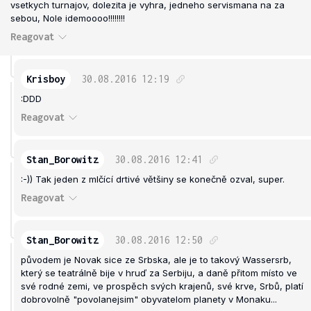
vsetkych turnajov, dolezita je vyhra, jedneho servismana na za
sebou, Nole idemoooo!!!!!!!!
Reagovat
Krisboy
30.08.2016
12:19
:DDD
Reagovat
Stan_Borowitz
30.08.2016
12:41
:-)) Tak jeden z mlčící drtivé většiny se konečně ozval, super.
Reagovat
Stan_Borowitz
30.08.2016
12:50
původem je Novak sice ze Srbska, ale je to takový Wassersrb,
který se teatrálně bije v hruď za Serbiju, a daně přitom místo ve
své rodné zemi, ve prospěch svých krajenů, své krve, Srbů, platí
dobrovolně "povolanejsim" obyvatelom planety v Monaku...