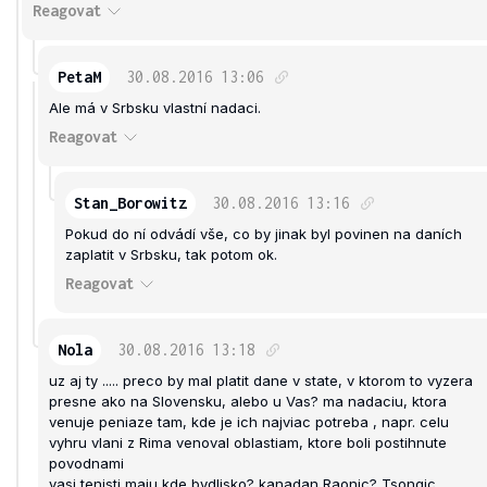
Reagovat
PetaM
30.08.2016
13:06
Ale má v Srbsku vlastní nadaci.
Reagovat
Stan_Borowitz
30.08.2016
13:16
Pokud do ní odvádí vše, co by jinak byl povinen na daních
zaplatit v Srbsku, tak potom ok.
Reagovat
Nola
30.08.2016
13:18
uz aj ty ..... preco by mal platit dane v state, v ktorom to vyzera
presne ako na Slovensku, alebo u Vas? ma nadaciu, ktora
venuje peniaze tam, kde je ich najviac potreba , napr. celu
vyhru vlani z Rima venoval oblastiam, ktore boli postihnute
povodnami
vasi tenisti maju kde bydlisko? kanadan Raonic? Tsongic