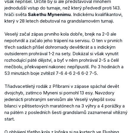
však nepřišel. Určitě by si ale představoval mnohem
jednodušší vstup do turnaje, než který předvedl proti 143.
hráči světa
Sakethu Mynenimu
. Indickému kvalifikantovi,
který v 28 letech debutoval na grandslamovém turnaji.
Veselý začal zápas prvního kola dobře, brejk na 2-0 ale
nepotvrdil a začalo jeho trápení na servisu. O ten v prvních
třech sadách přišel dohromady devětkrát a s indickým
outsiderem prohrával 1-2 na sety. Dokázal si však vynutit
rozhodující páté dějství, a byť v něm prohrával 2-5 a čelil
mečbolu, překvapení nakonec nepřipustil. Po 3 hodinách a
53 minutách boje zvítězil 7-6 4-6 2-6 6-2 7-5.
Třiadvacetiletý rodák z Příbrami v zápase spáchal devět
dvojchyb, zatímco Myneni si pomohl 13 esy. Navzdory
jedenácti prohraným servisům ale Veselý vylepšil svou
bilanci v pětisetových maratónech na 3 výhry a 4 porážky a
na pátém z posledních šesti grandslamů zaznamenal vítězný
start.
O obhájení třetího kola z loňska si na kurtech ve Flushing