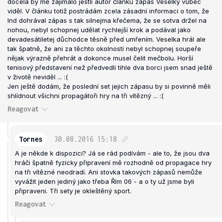
docela by mě zajímalo jestli autor článku zápas Veselky vůbec
viděl. V článku totiž postrádám zcela zásadní informaci o tom, že
Ind dohrával zápas s tak silnejma křečema, že se sotva držel na
nohou, nebyl schopnej udělat rychlejší krok a podával jako
devadesátiletej důchodce těsně před umřením. Veselka hrál ale
tak špatně, že ani za těchto okolností nebyl schopnej soupeře
nějak výrazně přehrát a dokonce musel čelit mečbolu. Horší
tenisový představení než předvedli tihle dva borci jsem snad ještě
v životě neviděl ... :(
Jen ještě dodám, že poslední set jejich zápasu by si povinně měli
shlídnout všichni propagátoři hry na tři vítězný ... :(
Reagovat
Tornes
30.08.2016
15:18
A je někde k dispozici? Já se rád podívám - ale to, že jsou dva
hráči špatně fyzicky připravení mě rozhodně od propagace hry
na tři vítězné neodradí. Ani stovka takových zápasů nemůže
vyvážit jeden jediný jako třeba Řím 06 - a o ty už jsme byli
připraveni. Tři sety je okleštěný sport.
Reagovat