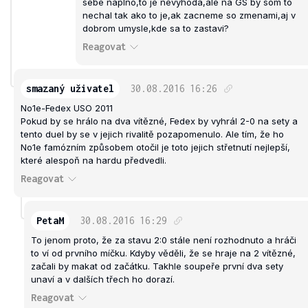
sebe naplno,to je nevyhoda,ale na GS by som to
nechal tak ako to je,ak zacneme so zmenami,aj v
dobrom umysle,kde sa to zastavi?
Reagovat
smazaný uživatel
30.08.2016
16:26
No1e-Fedex USO 2011
Pokud by se hrálo na dva vítězné, Fedex by vyhrál 2-0 na sety a
tento duel by se v jejich rivalitě pozapomenulo. Ale tím, že ho
No1e famózním způsobem otočil je toto jejich střetnutí nejlepší,
které alespoň na hardu předvedli.
Reagovat
PetaM
30.08.2016
16:29
To jenom proto, že za stavu 2:0 stále není rozhodnuto a hráči
to ví od prvního míčku. Kdyby věděli, že se hraje na 2 vítězné,
začali by makat od začátku. Takhle soupeře první dva sety
unaví a v dalších třech ho dorazí.
Reagovat