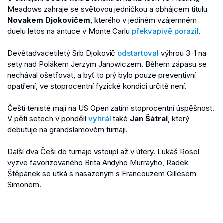
Meadows zahraje se světovou jedničkou a obhájcem titulu
Novakem Djokovičem
, kterého v jediném vzájemném
duelu letos na antuce v Monte Carlu
překvapivě porazil
.
Devětadvacetiletý Srb Djokovič
odstartoval
výhrou 3-1 na
sety nad Polákem Jerzym Janowiczem. Během zápasu se
nechával ošetřovat, a byť to prý bylo pouze preventivní
opatření, ve stoprocentní fyzické kondici určitě není.
Čeští tenisté mají na US Open zatím stoprocentní úspěšnost.
V pěti setech v pondělí
vyhrál
také
Jan Šátral
, který
debutuje na grandslamovém turnaji.
Další dva Češi do turnaje vstoupí až v úterý. Lukáš Rosol
vyzve favorizovaného Brita Andyho Murrayho, Radek
Štěpánek se utká s nasazeným s Francouzem Gillesem
Simonem.