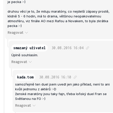
je pecka :-)
druhou věcí je to, že miluju maratóny, co nejdelší zápasy prostě,
klidně 5 - 6 hodin, má to drama, většinou neopakovatelnou
atmosféru, viz finále AO mezi Rafou a Novakem, to byla zkrátka
pecka :-)
Reagovat
smazaný uživatel
30.08.2016
16:04
Úplně souhlasím.
Reagovat
kada.tom
30.08.2016
16:10
samozřejmě ten duel jsem uvedl jen jako příklad, není to ani
kvůli jednomu z aktérů :-D
ženské maratóny jsou taky fajn, třeba loňský duel Fran se
Světlanou na FO :-)
Reagovat