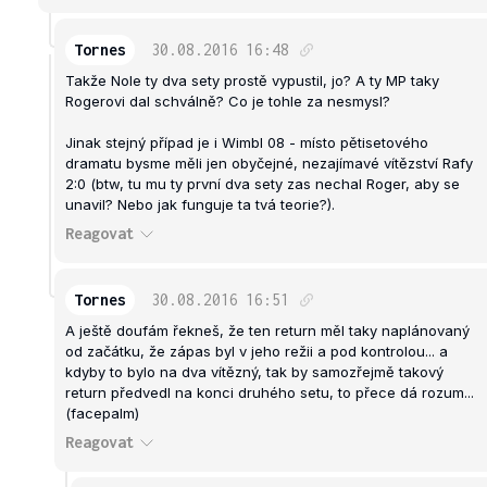
Tornes
30.08.2016
16:48
Takže Nole ty dva sety prostě vypustil, jo? A ty MP taky
Rogerovi dal schválně? Co je tohle za nesmysl?
Jinak stejný případ je i Wimbl 08 - místo pětisetového
dramatu bysme měli jen obyčejné, nezajímavé vítězství Rafy
2:0 (btw, tu mu ty první dva sety zas nechal Roger, aby se
unavil? Nebo jak funguje ta tvá teorie?).
Reagovat
Tornes
30.08.2016
16:51
A ještě doufám řekneš, že ten return měl taky naplánovaný
od začátku, že zápas byl v jeho režii a pod kontrolou... a
kdyby to bylo na dva vítězný, tak by samozřejmě takový
return předvedl na konci druhého setu, to přece dá rozum...
(facepalm)
Reagovat