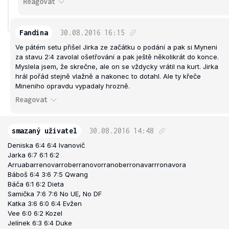
Reagovat
Fandina
30.08.2016
16:15
Ve pátém setu přišel Jirka ze začátku o podání a pak si Myneni
za stavu 2:4 zavolal ošetřování a pak ještě několikrát do konce.
Myslela jsem, že skrečne, ale on se vždycky vrátil na kurt. Jirka
hrál pořád stejně vlažně a nakonec to dotahl. Ale ty křeče
Mineniho opravdu vypadaly hrozně.
Reagovat
smazaný uživatel
30.08.2016
14:48
Deniska 6:4 6:4 Ivanovič
Jarka 6:7 6:1 6:2
Arruabarrenovarroberranovorranoberronavarrronavora
Báboš 6:4 3:6 7:5 Qwang
Báča 6:1 6:2 Dieta
Samička 7:6 7:6 No UE, No DF
Katka 3:6 6:0 6:4 Evžen
Vee 6:0 6:2 Kozel
Jelínek 6:3 6:4 Duke