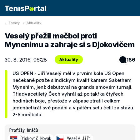
Zprávy
Aktuality
Veselý přežil mečbol proti
Mynenimu a zahraje si s Djokovičem
30. 8. 2016, 06:28
186
Aktuality
US OPEN - Jiří Veselý měl v prvním kole US Open
nečekané potíže s indickým kvalifikantem Sakethem
Mynenim, jenž debutoval na grandslamovém turnaji.
Třiadvacetiletý Čech vyhrál až po takřka čtyřech
hodinách boje, přestože v zápase ztratil celkem
jedenáctkrát své podání a v pátém setu čelil za stavu
2-5 mečbolu.
Profily hráčů
Djokovič Novak
Veselý Jiří