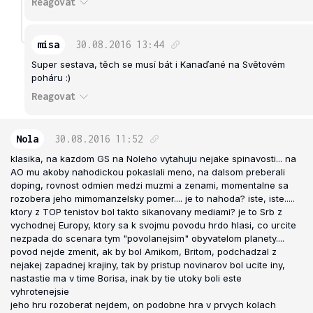
Reagovat
misa
30.08.2016
13:44
Super sestava, těch se musí bát i Kanaďané na Světovém
poháru :)
Reagovat
Nola
30.08.2016
11:52
klasika, na kazdom GS na Noleho vytahuju nejake spinavosti... na
AO mu akoby nahodickou pokaslali meno, na dalsom preberali
doping, rovnost odmien medzi muzmi a zenami, momentalne sa
rozobera jeho mimomanzelsky pomer.... je to nahoda? iste, iste.....
ktory z TOP tenistov bol takto sikanovany mediami? je to Srb z
vychodnej Europy, ktory sa k svojmu povodu hrdo hlasi, co urcite
nezpada do scenara tym "povolanejsim" obyvatelom planety....
povod nejde zmenit, ak by bol Amikom, Britom, podchadzal z
nejakej zapadnej krajiny, tak by pristup novinarov bol ucite iny,
nastastie ma v time Borisa, inak by tie utoky boli este
vyhrotenejsie
jeho hru rozoberat nejdem, on podobne hra v prvych kolach