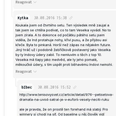
Reagovat
Kytka
30.08.2016
15:38
Koukala jsem od čtvrtého setu. Ten výsledek mně zaujal a
tak jsem se chtěla podívat, co to tam Veselka vyvádí. No to
jsem zírala. A to dokonce od počátku pátého setu jsem
viděla, že Ind protahuje nohy, křiví pusu, a že přijdou asi
křeče. Byla to pinkaná. Horší než zápas na nějakém future.
Jiný hráč už i podobně žebříčkově postavený jako Veselka
by ty Indovy údery zabil. To nemluvím o těch z top 10.
Veselka má tlapy jako medvěd, ale ty jeho pomalé,
měkoučké údery, s tím uspět proti běhavému Indovi nemohl.
Reagovat
bIbec
30.08.2016
15:52
http://www.tenisovysvet.cz/article/detail/976--petisetova-
dramata-na-uvod-satral-je-v-euforii-vesely-neciti-ruku
ale je pravda, že on prostě ten forehand má slabý. Pro
winnery si chodí na síť. Od baseline u něj člověk vidí