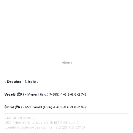
• Dvouhra - 1. kolo •
Veselý (ČR)
- Myneni (Ind.)
7-6(5) 4-6 2-6 6-2 7-5
Šátral (ČR)
- McDonald (USA) 4-6 3-6 6-3 6-2 6-2
• US OPEN 2016 •
USA / New York, tv. povrch, 18.162.048 dolarů
pondělní výsledky českých tenistů (29. 08. 2016)