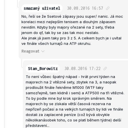
smazaný uživatel
30.08.2016
16:57
No, řeší se že 5setové zápasy jsou super/ nanic. Já moc
korelaci mezi nejlepším tenisem a dlouhým zápasem
nevidím. Kdyby byly majory ořezané na 2 sety, třeba
jenom do qf, tak by se zas tak moc nestalo.
Ale jinak já jsem taky pro 3 z 5. A celkem bych je i uvítal
ve finále všech turnajů na ATP okruhu.
Reagovat
Stan_Borowitz
30.08.2016
17:22
To není vůbec špatný nápad - hrát první týden na
majorech na 2 vítězné sety, zbytek na 3, a naopak
prodloužit finále řekněme M1000 (WTF taky
samozřejmě, tam klidně i semi) a ATP500 na tři vítězné.
To by podle mne byl krok správným směrem. Na
majorech by se získala větší časová rezerva na
nepřízeň počasí a na velkých turnajích by lidi ve finále
dostali za zaplacené peníze (což bývá obvykle
několikanásobek toho, co se platí během týdne) delší
představení...