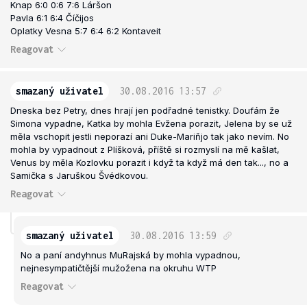
Knap 6:0 0:6 7:6 Láršon
Pavla 6:1 6:4 Číčijos
Oplatky Vesna 5:7 6:4 6:2 Kontaveit
Reagovat
smazaný uživatel
30.08.2016
13:57
Dneska bez Petry, dnes hrají jen podřadné tenistky. Doufám že
Simona vypadne, Katka by mohla Evžena porazit, Jelena by se už
měla vschopit jestli neporazí ani Duke-Mariňjo tak jako nevím. No
mohla by vypadnout z Plíšková, příště si rozmyslí na mě kašlat,
Venus by měla Kozlovku porazit i když ta když má den tak..., no a
Samička s Jaruškou Švédkovou.
Reagovat
smazaný uživatel
30.08.2016
13:59
No a paní andyhnus MuRajská by mohla vypadnou,
nejnesympatičtější mužožena na okruhu WTP
Reagovat