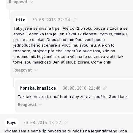
Reagovat
tito
30.08.2016
22:24
Taky jsem se díval a trpěl. Ale co, 2,5 roku pauza a začíná se
znova. Technika tam je, jen získat zkušenosti, rytmus, taktiku,
prostě se osekat. Dnes si ho tam Paul vodil podle
jednoduchého scénáře a vnutil mu svou hru. Ale on to
rozebere, projede pár challengerů a bude tam, kde ho
chceme mít. Když měl srdce a vůli na to se znovu vrátit, tak
tohle jsou maličkosti. Jen ať slouží zdraví. Come on!!!
Reagovat
horska.kraslice
30.08.2016
22:40
Tak tak, neztratit chuť hrát a aby zdraví sloužilo. Good luck!
Reagovat
Mayo
30.08.2016
18:22
Prídem sem a samé špinavosti sa tu hádžu na legendárneho Srba