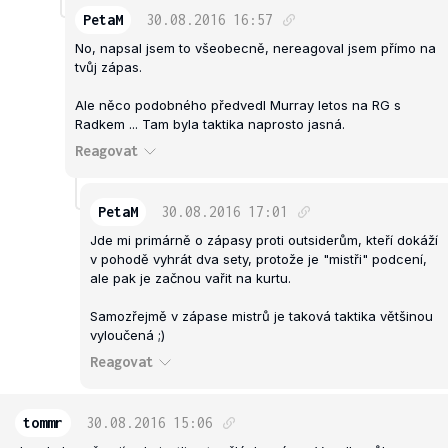
PetaM
30.08.2016
16:57
No, napsal jsem to všeobecně, nereagoval jsem přímo na
tvůj zápas.
Ale něco podobného předvedl Murray letos na RG s
Radkem ... Tam byla taktika naprosto jasná.
Reagovat
PetaM
30.08.2016
17:01
Jde mi primárně o zápasy proti outsiderům, kteří dokáží
v pohodě vyhrát dva sety, protože je "mistři" podcení,
ale pak je začnou vařit na kurtu.
Samozřejmě v zápase mistrů je taková taktika většinou
vyloučená ;)
Reagovat
tommr
30.08.2016
15:06