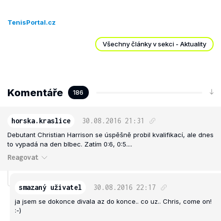
TenisPortal.cz
Všechny články v sekci - Aktuality
Komentáře
186
horska.kraslice
30.08.2016
21:31
Debutant Christian Harrison se úspěšně probil kvalifikací, ale dnes
to vypadá na den blbec. Zatím 0:6, 0:5....
Reagovat
smazaný uživatel
30.08.2016
22:17
ja jsem se dokonce divala az do konce.. co uz.. Chris, come on!
:-)