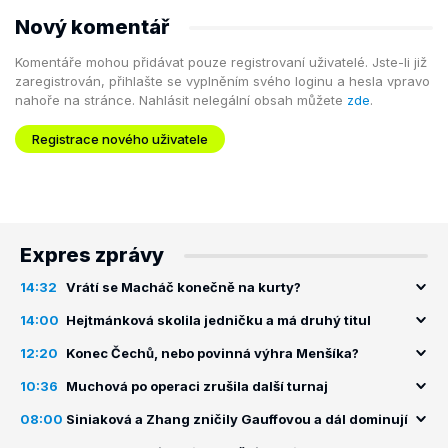
Nový komentář
Komentáře mohou přidávat pouze registrovaní uživatelé. Jste-li již
zaregistrován, přihlašte se vyplněním svého loginu a hesla vpravo
nahoře na stránce. Nahlásit nelegální obsah můžete
zde
.
Registrace nového uživatele
Expres zprávy
14:32
Vrátí se Macháč konečně na kurty?
14:00
Hejtmánková skolila jedničku a má druhý titul
12:20
Konec Čechů, nebo povinná výhra Menšíka?
10:36
Muchová po operaci zrušila další turnaj
08:00
Siniaková a Zhang zničily Gauffovou a dál dominují