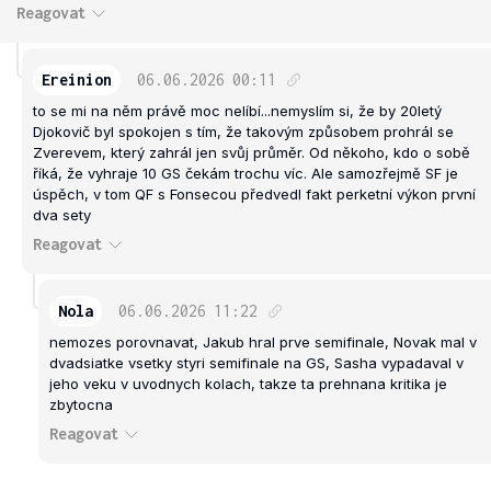
Reagovat
Ereinion
06.06.2026
00:11
to se mi na něm právě moc nelíbí...nemyslím si, že by 20letý
Djokovič byl spokojen s tím, že takovým způsobem prohrál se
Zverevem, který zahrál jen svůj průměr. Od někoho, kdo o sobě
říká, že vyhraje 10 GS čekám trochu víc. Ale samozřejmě SF je
úspěch, v tom QF s Fonsecou předvedl fakt perketní výkon první
dva sety
Reagovat
Nola
06.06.2026
11:22
nemozes porovnavat, Jakub hral prve semifinale, Novak mal v
dvadsiatke vsetky styri semifinale na GS, Sasha vypadaval v
jeho veku v uvodnych kolach, takze ta prehnana kritika je
zbytocna
Reagovat