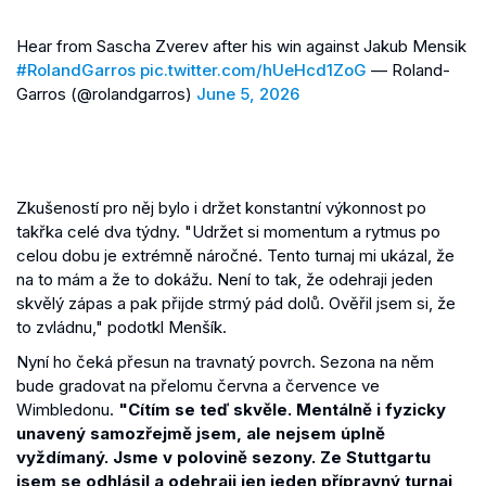
Hear from Sascha Zverev after his win against Jakub Mensik
#RolandGarros
pic.twitter.com/hUeHcd1ZoG
— Roland-
Garros (@rolandgarros)
June 5, 2026
Zkušeností pro něj bylo i držet konstantní výkonnost po
takřka celé dva týdny. "Udržet si momentum a rytmus po
celou dobu je extrémně náročné. Tento turnaj mi ukázal, že
na to mám a že to dokážu. Není to tak, že odehraji jeden
skvělý zápas a pak přijde strmý pád dolů. Ověřil jsem si, že
to zvládnu," podotkl Menšík.
Nyní ho čeká přesun na travnatý povrch. Sezona na něm
bude gradovat na přelomu června a července ve
Wimbledonu.
"Cítím se teď skvěle. Mentálně i fyzicky
unavený samozřejmě jsem, ale nejsem úplně
vyždímaný. Jsme v polovině sezony. Ze Stuttgartu
jsem se odhlásil a odehraji jen jeden přípravný turnaj