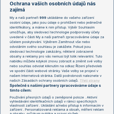
Marie Bouzková
Ochrana vašich osobních údajů nás
Žebříčky
Kalendář turnajů
zajímá
My a naši partneři
999
ukládáme do vašeho zařízení
Žebříček ATP (muži)
Australian Open
osobní údaje, jako jsou údaje o prohlížení nebo jedinečné
Žebříček WTA (ženy)
French Open
identifikátory, a máme k nim přístup. Výběr Souhlasím
umožňuje, aby sledovací technologie podporovaly účely
Sázkařský žebříček
Wimbledon
uvedené v části My a naši partneři zpracováváme údaje za
US Open
účelem poskytování. Výběrem Zamítnout vše nebo
odvoláním svého souhlasu je zakážete. Pokud jsou
Turnaj mistrů
sledovací technologie zakázány, některé zobrazené
Turnaj mistryň
obsahy a reklamy pro vás nemusí být tolik relevantní. Tuto
Aktualní trendy
nabídku můžete kdykoli znovu zobrazit a změnit své volby
nebo souhlas odvolat kliknutím na odkaz Řízení předvoleb
ve spodní části webové stránky. Vaše volby se projeví v
Fotbalové přestupy
našem Internetová stránka. Další podrobnosti naleznete v
Livesport Daily
našich Zásadách ochrany osobních údajů.
Třetí strany
Společně s našimi partnery zpracováváme údaje s
LS Prague Open
tímto cílem:
Používání přesných údajů o zeměpisné poloze . Aktivní
vyhledávání identifikačních údajů v rámci specifických
vlastností zařízení . Ukládání a/nebo přístup k informacím v
Podmínky užití
Nastavení soukromí
zařízení . Personalizovaná reklama a obsah, měření reklam
GDPR a žurnalistika
Reklama
a obsahu, průzkum publika a rozvoj služeb .