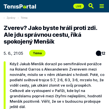
Zprávy
Téma
Zverev? Jako byste hráli proti zdi.
Ale jdu správnou cestu, říká
spokojený Menšík
5. 6., 21:05
12
Téma
Když Jakub Menšík dorazil po semifinálové porážce
na Roland Garros s Alexanderem Zverevem mezi
novináře, mísilo se v něm zklamání s hrdostí. Poté, co
podlehl světové trojce 5:7, 2:6, 6:3, 3:6, mrzelo ho, že
viděl cesty, jak utkání zlomit ve svůj prospěch.
Celkově ale vystoupení v Paříži, kde byl na
grandslamu poprvé mezi čtyřmi nejlepšími, hodnotil
Menšík pozitivně. Věřil, že se v budoucnu probojuje
ještě dál.