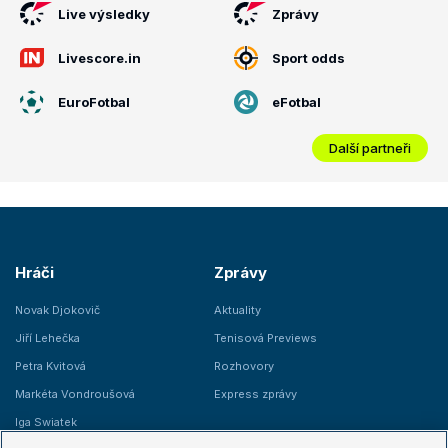
Live výsledky
Zprávy
Livescore.in
Sport odds
EuroFotbal
eFotbal
Další partneři
Hráči
Zprávy
Novak Djokovič
Aktuality
Jiří Lehečka
Tenisová Previews
Petra Kvitová
Rozhovory
Markéta Vondroušová
Express zprávy
Iga Swiatek