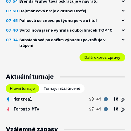
07:54
Brenda Fruhvirtová pokračuje v návratu
07:50
Hejtmánková hraje o druhou trofej
07:45
Palicová se znovu po týdnu porve o titul
07:40
Svitolinová jasně vyhrála souboj hráček TOP 10
07:34
Sabalenková po dalším výbuchu pokračuje v
trápení
Další expres zprávy
Aktuální turnaje
Hlavní turnaje
Turnaje nižší úrovně
Montreal
$9.4M
10
Toronto WTA
$7.4M
10
Vzájemné zápasy