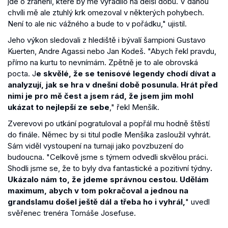
jde o zranění, které by mě vyřadilo na delší dobu. V danou
chvíli mě ale ztuhlý krk omezoval v některých pohybech.
Není to ale nic vážného a bude to v pořádku," ujistil.
Jeho výkon sledovali z hlediště i bývalí šampioni Gustavo
Kuerten, Andre Agassi nebo Jan Kodeš. "Abych řekl pravdu,
přímo na kurtu to nevnímám. Zpětně je to ale obrovská
pocta. J
e skvělé, že se tenisové legendy chodí dívat a
analyzují, jak se hra v dnešní době posunula. Hrát před
nimi je pro mě čest a jsem rád, že jsem jim mohl
ukázat to nejlepší ze sebe
," řekl Menšík.
Zverevovi po utkání pogratuloval a popřál mu hodně štěstí
do finále. Němec by si titul podle Menšíka zasloužil vyhrát.
Sám viděl vystoupení na turnaji jako povzbuzení do
budoucna. "Celkově jsme s týmem odvedli skvělou práci.
Shodli jsme se, že to byly dva fantastické a pozitivní týdny
.
Ukázalo nám to, že jdeme správnou cestou. Udělám
maximum, abych v tom pokračoval a jednou na
grandslamu došel ještě dál a třeba ho i vyhrál,
" uvedl
svěřenec trenéra Tomáše Josefuse.