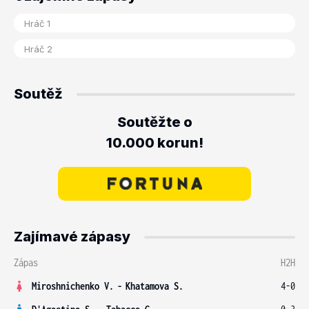
Soutěž
Soutěžte o
10.000 korun!
Zajímavé zápasy
Zápas
H2H
Miroshnichenko V.
-
Khatamova S.
4-0