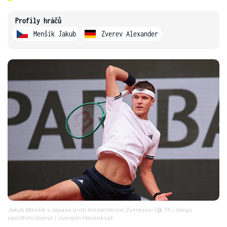
Profily hráčů
Menšík Jakub
Zverev Alexander
Jakub Menšík v zápase proti Alexanderovi Zverevovi (@ TK / imago
sportfotodienst / Juergen Hasenkopf