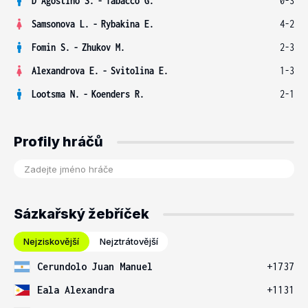
D'Agostino S.
-
Tabacco G.
0-3
Samsonova L.
-
Rybakina E.
4-2
Fomin S.
-
Zhukov M.
2-3
Alexandrova E.
-
Svitolina E.
1-3
Lootsma N.
-
Koenders R.
2-1
Profily hráčů
Sázkařský žebříček
Nejziskovější
Nejztrátovější
Cerundolo Juan Manuel
+1737
Eala Alexandra
+1131