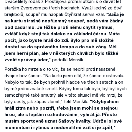
Dvacetiletý rodák z Prostějova prohrál utkání s o devět let
starším Zverevem po třech hodinách. Využil jediný ze čtyř
brejkbolů, soupeř mu naopak čtyřikrát servis vzal. "
Saša je
na kurtu strašně nepříjemný soupeř, nedá vám žádný
bod zadarmo. Je těžké proti němu chytit rytmus,
zvlášť když stojí tak daleko za základní čárou. Máte
pocit, jako byste hráli do zdi. Bylo pro mě složité
dostat se do správného tempa a do své zóny. Měl
jsem herní plán, ale v některých chvílích bylo těžké
zvolit správný úder
," podotkl Menšík.
Porážka ho mrzela o to víc, že se necítil proti nasazené
dvojce bez šance. "Na kurtu jsem cítil, že šance existovala.
Nebylo to tak, že bych prohrál hladce ve třech setech a on
by mě jednoznačně smetl. Kdyby tomu tak bylo, byl byl bych
samozřejmě také smutný, ale v této situaci mě víc mrzí, že
byly cesty, jak zápas zlomit," řekl Menšík.
"Kdybychom
hráli zítra nebo pozítří, třeba jsem mohl se stejnou
hrou, ale s lepším rozhodováním, vyhrát já. Přesto
musím sportovně uznat Sašovy kvality. Udržel si své
momentum i rytmus a nedovolil mi vzít si je zpět,
"