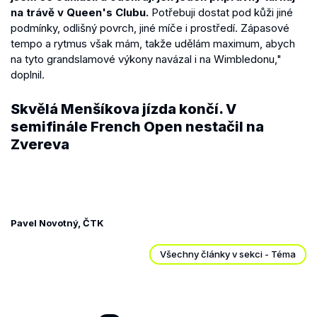
na trávě v Queen's Clubu.
Potřebuji dostat pod kůži jiné
podmínky, odlišný povrch, jiné míče i prostředí. Zápasové
tempo a rytmus však mám, takže udělám maximum, abych
na tyto grandslamové výkony navázal i na Wimbledonu,"
doplnil.
Skvělá Menšíkova jízda končí. V
semifinále French Open nestačil na
Zvereva
Pavel Novotný, ČTK
Všechny články v sekci - Téma