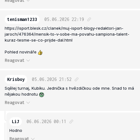
Reagovat
tenisman1233
05.06.2026
22:19
https://isport.blesk.cz/clanek/muj-isport-blogy-redaktori-jan-
jaroch/476364/mensik-to-v-sobe-ma-povahu-sampiona-talent-
kuraz-tesme-se-co-prijde-dal.html
Pohled novináře
Reagovat
Krisboy
05.06.2026
21:52
Sqělej turnaj, Kubíku. Jednička s hvězdičkou ode mne. Snad to má
nějakou hodnotu
Reagovat
LiJ
06.06.2026
00:11
Hodno
Reagovat