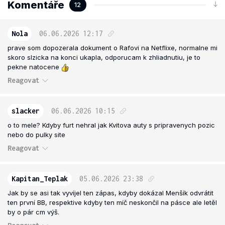
Komentáře
12
Nola
06.06.2026
12:17
prave som dopozerala dokument o Rafovi na Netflixe, normalne mi
skoro slzicka na konci ukapla, odporucam k zhliadnutiu, je to
pekne natocene
Reagovat
slacker
06.06.2026
10:15
o to mele? Kdyby furt nehral jak Kvitova auty s pripravenych pozic
nebo do pulky site
Reagovat
Kapitan_Teplak
05.06.2026
23:38
Jak by se asi tak vyvíjel ten zápas, kdyby dokázal Menšík odvrátit
ten první BB, respektive kdyby ten míč neskončil na pásce ale letěl
by o pár cm výš.