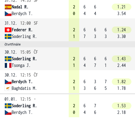
31.12.
14:35
SF
Nadal R.
2
6
6
1.21
Berdych T.
0
4
4
3.54
31.12.
12:00
SF
Federer R.
2
6
6
6
1.24
Soderling R.
1
7
3
3
3.30
čtvrtfinále
30.12.
15:05
ČF
Soderling R.
2
6
6
6
1.43
Tsonga J.
1
4
7
1
2.44
30.12.
12:15
ČF
Berdych T.
2
6
3
7
1.82
Baghdatis M.
1
3
6
5
1.78
01.01.
12:15
-
Soderling R.
2
6
7
1.53
Berdych T.
0
4
6
2.18