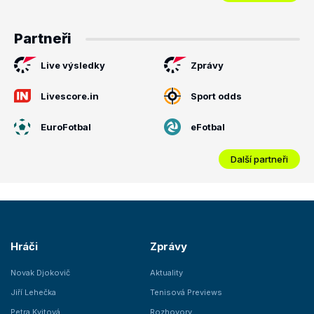
Partneři
Live výsledky
Zprávy
Livescore.in
Sport odds
EuroFotbal
eFotbal
Další partneři
Hráči
Zprávy
Novak Djokovič
Aktuality
Jiří Lehečka
Tenisová Previews
Petra Kvitová
Rozhovory