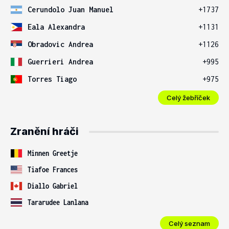
Cerundolo Juan Manuel
+1737
Eala Alexandra
+1131
Obradovic Andrea
+1126
Guerrieri Andrea
+995
Torres Tiago
+975
Celý žebříček
Zranění hráči
Minnen Greetje
Tiafoe Frances
Diallo Gabriel
Tararudee Lanlana
Celý seznam