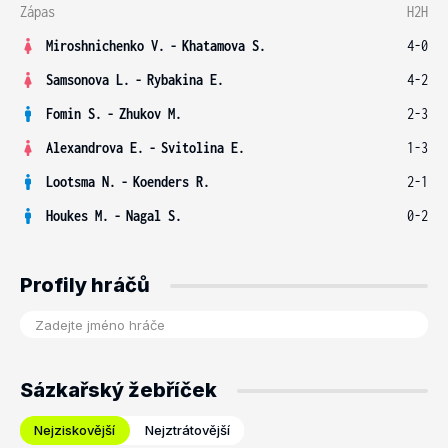
Zápas
H2H
Miroshnichenko V.
-
Khatamova S.
4-0
Samsonova L.
-
Rybakina E.
4-2
Fomin S.
-
Zhukov M.
2-3
Alexandrova E.
-
Svitolina E.
1-3
Lootsma N.
-
Koenders R.
2-1
Houkes M.
-
Nagal S.
0-2
Profily hráčů
Sázkařský žebříček
Nejziskovější
Nejztrátovější