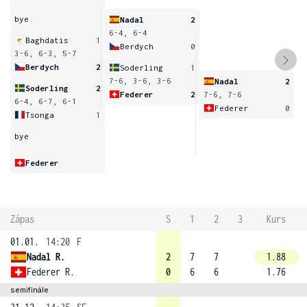
bye
Nadal
2
6-4, 6-4
Baghdatis
1
Berdych
0
3-6, 6-3, 5-7
Berdych
2
Soderling
1
7-6, 3-6, 3-6
Nadal
2
Soderling
2
Federer
2
7-6, 7-6
6-4, 6-7, 6-1
Federer
0
Tsonga
1
bye
Federer
Zápas
S
1
2
3
Kurs
01.01.
14:20
F
Nadal R.
2
7
7
1.88
Federer R.
0
6
6
1.76
semifinále