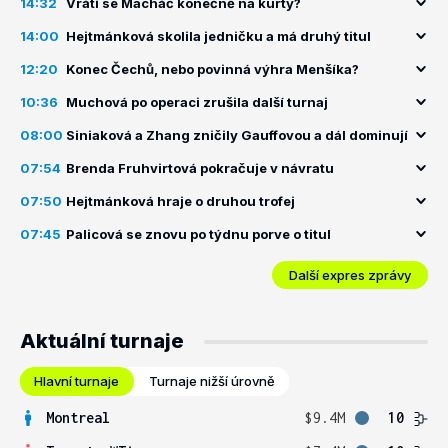
14:32
Vrátí se Macháč konečně na kurty?
14:00
Hejtmánková skolila jedničku a má druhý titul
12:20
Konec Čechů, nebo povinná výhra Menšíka?
10:36
Muchová po operaci zrušila další turnaj
08:00
Siniaková a Zhang zničily Gauffovou a dál dominují
07:54
Brenda Fruhvirtová pokračuje v návratu
07:50
Hejtmánková hraje o druhou trofej
07:45
Palicová se znovu po týdnu porve o titul
Další expres zprávy
Aktuální turnaje
Hlavní turnaje
Turnaje nižší úrovně
Montreal
$9.4M
10