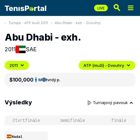
Turnaje - ATP muži 2011
Abu Dhabi - exh. - Dvouhry
Abu Dhabi - exh.
2011
SAE
2011
ATP (muži) - Dvouhry
$100,000
M
tvrdý p.
Výsledky
Turnajový pavouk
čtvrtfinále
semifinále
finále
Nadal