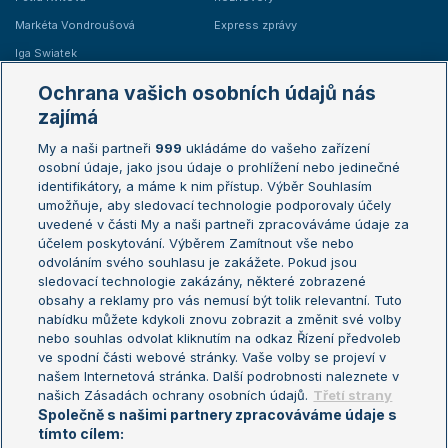
Markéta Vondroušová
Express zprávy
Iga Swiatek
Marie Bouzková
Ochrana vašich osobních údajů nás
Žebříčky
Kalendář turnajů
zajímá
My a naši partneři
999
ukládáme do vašeho zařízení
Žebříček ATP (muži)
Australian Open
osobní údaje, jako jsou údaje o prohlížení nebo jedinečné
Žebříček WTA (ženy)
French Open
identifikátory, a máme k nim přístup. Výběr Souhlasím
umožňuje, aby sledovací technologie podporovaly účely
Sázkařský žebříček
Wimbledon
uvedené v části My a naši partneři zpracováváme údaje za
US Open
účelem poskytování. Výběrem Zamítnout vše nebo
odvoláním svého souhlasu je zakážete. Pokud jsou
Turnaj mistrů
sledovací technologie zakázány, některé zobrazené
Turnaj mistryň
obsahy a reklamy pro vás nemusí být tolik relevantní. Tuto
Aktualní trendy
nabídku můžete kdykoli znovu zobrazit a změnit své volby
nebo souhlas odvolat kliknutím na odkaz Řízení předvoleb
ve spodní části webové stránky. Vaše volby se projeví v
Fotbalové přestupy
našem Internetová stránka. Další podrobnosti naleznete v
Livesport Daily
našich Zásadách ochrany osobních údajů.
Třetí strany
Společně s našimi partnery zpracováváme údaje s
LS Prague Open
tímto cílem: