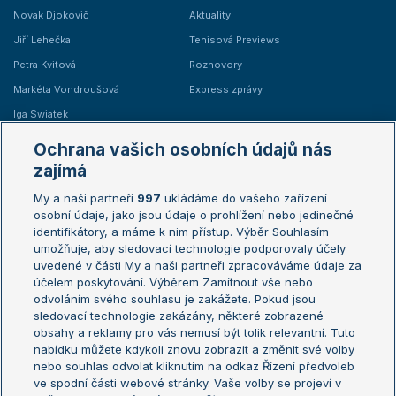
Novak Djokovič
Aktuality
Jiří Lehečka
Tenisová Previews
Petra Kvitová
Rozhovory
Markéta Vondroušová
Express zprávy
Iga Swiatek
Marie Bouzková
Ochrana vašich osobních údajů nás
Žebříčky
Kalendář turnajů
zajímá
My a naši partneři
997
ukládáme do vašeho zařízení
Žebříček ATP (muži)
Australian Open
osobní údaje, jako jsou údaje o prohlížení nebo jedinečné
Žebříček WTA (ženy)
French Open
identifikátory, a máme k nim přístup. Výběr Souhlasím
umožňuje, aby sledovací technologie podporovaly účely
Sázkařský žebříček
Wimbledon
uvedené v části My a naši partneři zpracováváme údaje za
US Open
účelem poskytování. Výběrem Zamítnout vše nebo
odvoláním svého souhlasu je zakážete. Pokud jsou
Turnaj mistrů
sledovací technologie zakázány, některé zobrazené
Turnaj mistryň
obsahy a reklamy pro vás nemusí být tolik relevantní. Tuto
Aktualní trendy
nabídku můžete kdykoli znovu zobrazit a změnit své volby
nebo souhlas odvolat kliknutím na odkaz Řízení předvoleb
ve spodní části webové stránky. Vaše volby se projeví v
Fotbalové přestupy