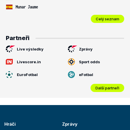
Munar Jaume
Celý seznam
Partneři
Live výsledky
Zprávy
Livescore.in
Sport odds
EuroFotbal
eFotbal
Další partneři
Hráči
Zprávy