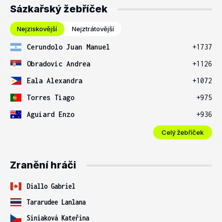
Sázkařský žebříček
Nejziskovější
Nejztrátovější
Cerundolo Juan Manuel
+1737
Obradovic Andrea
+1126
Eala Alexandra
+1072
Torres Tiago
+975
Aguiard Enzo
+936
Celý žebříček
Zranění hráči
Diallo Gabriel
Tararudee Lanlana
Siniaková Kateřina