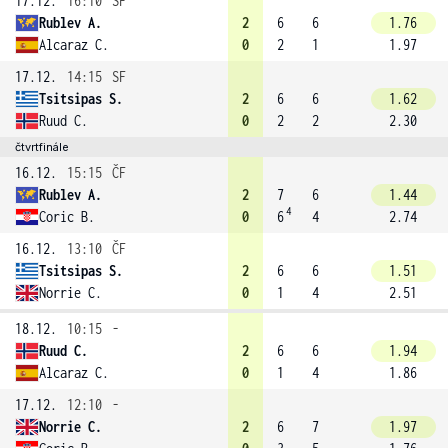
17.12.
16:10
SF
Rublev A.
2
6
6
1.76
Alcaraz C.
0
2
1
1.97
17.12.
14:15
SF
Tsitsipas S.
2
6
6
1.62
Ruud C.
0
2
2
2.30
čtvrtfinále
16.12.
15:15
ČF
Rublev A.
2
7
6
1.44
4
Coric B.
0
6
4
2.74
16.12.
13:10
ČF
Tsitsipas S.
2
6
6
1.51
Norrie C.
0
1
4
2.51
18.12.
10:15
-
Ruud C.
2
6
6
1.94
Alcaraz C.
0
1
4
1.86
17.12.
12:10
-
Norrie C.
2
6
7
1.97