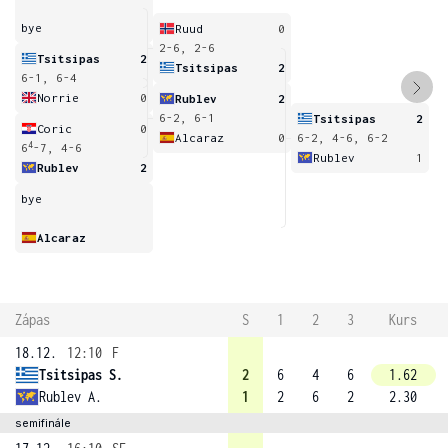
bye
Ruud
0
2-6, 2-6
Tsitsipas
2
Tsitsipas
2
6-1, 6-4
Norrie
0
Rublev
2
6-2, 6-1
Tsitsipas
2
Coric
0
Alcaraz
0
6-2, 4-6, 6-2
4
6
-7, 4-6
Rublev
1
Rublev
2
bye
Alcaraz
Zápas
S
1
2
3
Kurs
18.12.
12:10
F
Tsitsipas S.
2
6
4
6
1.62
Rublev A.
1
2
6
2
2.30
semifinále