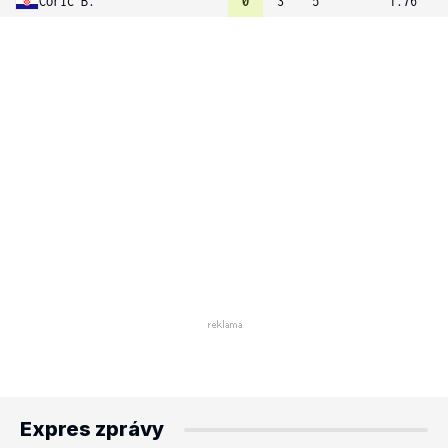
Coric B.
0
3
5
1.76
Expres zprávy