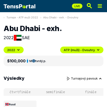
Turnaje - ATP muži 2022
Abu Dhabi - exh. - Dvouhry
Abu Dhabi - exh.
2022
SAE
2022
ATP (muži) - Dvouhry
$100,000
M
tvrdý p.
Výsledky
Turnajový pavouk
čtvrtfinále
semifinále
finále
Ruud