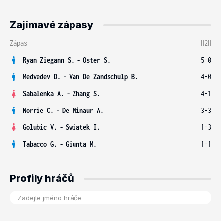
Zajímavé zápasy
Zápas
H2H
Ryan Ziegann S.
-
Oster S.
5-0
Medvedev D.
-
Van De Zandschulp B.
4-0
Sabalenka A.
-
Zhang S.
4-1
Norrie C.
-
De Minaur A.
3-3
Golubic V.
-
Swiatek I.
1-3
Tabacco G.
-
Giunta M.
1-1
Profily hráčů