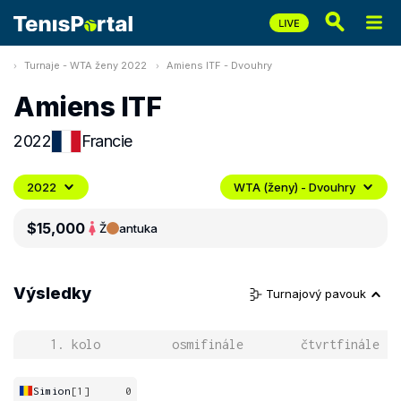
Turnaje - WTA ženy 2022
Amiens ITF - Dvouhry
Amiens ITF
2022
Francie
2022
WTA (ženy) - Dvouhry
$15,000
Ž
antuka
Výsledky
Turnajový pavouk
1. kolo
osmifinále
čtvrtfinále
Simion
[1]
0