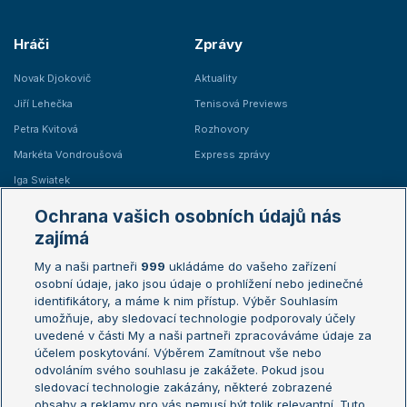
Hráči
Zprávy
Novak Djokovič
Aktuality
Jiří Lehečka
Tenisová Previews
Petra Kvitová
Rozhovory
Markéta Vondroušová
Express zprávy
Iga Swiatek
Marie Bouzková
Ochrana vašich osobních údajů nás
Žebříčky
Kalendář turnajů
zajímá
My a naši partneři
999
ukládáme do vašeho zařízení
Žebříček ATP (muži)
Australian Open
osobní údaje, jako jsou údaje o prohlížení nebo jedinečné
Žebříček WTA (ženy)
French Open
identifikátory, a máme k nim přístup. Výběr Souhlasím
umožňuje, aby sledovací technologie podporovaly účely
Sázkařský žebříček
Wimbledon
uvedené v části My a naši partneři zpracováváme údaje za
US Open
účelem poskytování. Výběrem Zamítnout vše nebo
odvoláním svého souhlasu je zakážete. Pokud jsou
Turnaj mistrů
sledovací technologie zakázány, některé zobrazené
Turnaj mistryň
obsahy a reklamy pro vás nemusí být tolik relevantní. Tuto