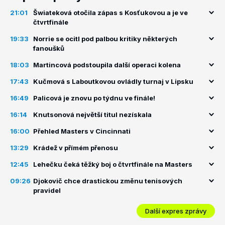
21:01
Šwiateková otočila zápas s Kosťukovou a je ve
čtvrtfinále
19:33
Norrie se ocitl pod palbou kritiky některých
fanoušků
18:03
Martincová podstoupila další operaci kolena
17:43
Kučmová s Laboutkovou ovládly turnaj v Lipsku
16:49
Palicová je znovu po týdnu ve finále!
16:14
Knutsonová největší titul nezískala
16:00
Přehled Masters v Cincinnati
13:29
Krádež v přímém přenosu
12:45
Lehečku čeká těžký boj o čtvrtfinále na Masters
09:26
Djokovič chce drastickou změnu tenisových
pravidel
Další expres zprávy