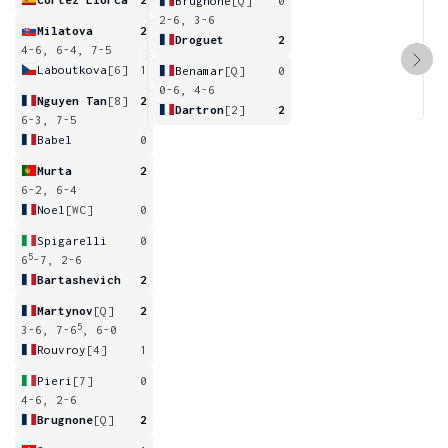
Brugnone
[Q]
0
2-6, 3-6
Milatova
2
Droguet
2
4-6, 6-4, 7-5
Laboutkova
[6]
1
Benamar
[Q]
0
0-6, 4-6
Nguyen Tan
[8]
2
Dartron
[2]
2
6-3, 7-5
Babel
0
Murta
2
6-2, 6-4
Noel
[WC]
0
Spigarelli
0
5
6
-7, 2-6
Bartashevich
2
Martynov
[Q]
2
5
3-6, 7-6
, 6-0
Rouvroy
[4]
1
Pieri
[7]
0
4-6, 2-6
Brugnone
[Q]
2