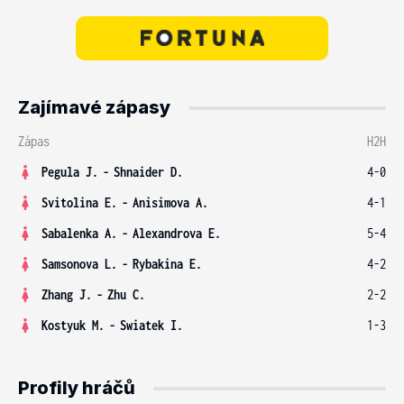
Zajímavé zápasy
Zápas
H2H
Pegula J.
-
Shnaider D.
4-0
Svitolina E.
-
Anisimova A.
4-1
Sabalenka A.
-
Alexandrova E.
5-4
Samsonova L.
-
Rybakina E.
4-2
Zhang J.
-
Zhu C.
2-2
Kostyuk M.
-
Swiatek I.
1-3
Profily hráčů