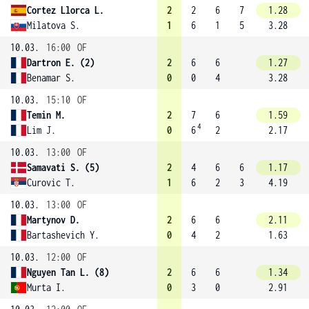
Cortez Llorca L.
2
2
6
7
1.28
Milatova S.
1
6
1
5
3.28
10.03.
16:00
OF
Dartron E. (2)
2
6
6
1.27
Benamar S.
0
0
4
3.28
10.03.
15:10
OF
Temin M.
2
7
6
1.59
4
Lim J.
0
6
2
2.17
10.03.
13:00
OF
Samavati S. (5)
2
4
6
6
1.17
Curovic T.
1
6
2
3
4.19
10.03.
13:00
OF
Martynov D.
2
6
6
2.11
Bartashevich Y.
0
4
2
1.63
10.03.
12:00
OF
Nguyen Tan L. (8)
2
6
6
1.34
Murta I.
0
3
0
2.91