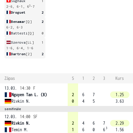
Sugnaux
1
3
2-6, 6-1, 6
-7
Droguet
2
Benamar
[Q]
2
6-2, 6-3
Battesti
[Q]
0
Ozerova
[LL]
1
1-6, 6-4, 1-6
Dartron
[2]
2
Zápas
S
1
2
3
Kurs
13.03.
14:30
F
Nguyen Tan L. (8)
2
6
7
1.25
Rivkin N.
0
4
5
3.63
semifinále
12.03.
14:00
SF
Rivkin N.
2
4
6
7
2.29
3
Temin M.
1
6
0
6
1.56