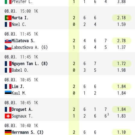
Pfeifer L.
1
1
6
4
3.88
08.03.
15:00
1K
Murta I.
2
6
6
2.18
Noel C.
0
2
4
1.59
08.03.
11:45
1K
Milatova S.
2
4
6
7
2.78
Laboutkova A. (6)
1
6
4
5
1.37
08.03.
11:45
1K
Nguyen Tan L. (8)
2
6
7
1.72
Babel O.
0
3
5
1.98
08.03.
10:45
1K
Lim J.
2
6
6
1.84
Kaul M.
0
1
2
1.84
08.03.
10:45
1K
Droguet A.
2
6
1
7
1.84
3
Sugnaux T.
1
2
6
6
1.83
08.03.
10:40
1K
Herrmann S. (3)
2
6
6
1.10