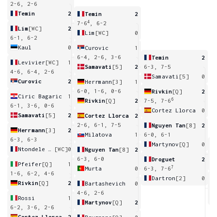
2-6, 2-6
Temin
2
Temin
2
4
7-6
, 6-2
Lim
[WC]
2
Lim
[WC]
0
6-1, 6-2
Kaul
0
Curovic
1
6-4, 2-6, 3-6
Temin
2
Levivier
[WC]
1
Samavati
[5]
2
6-3, 7-5
4-6, 6-4, 2-6
Samavati
[5]
0
Curovic
2
Herrmann
[3]
1
6-0, 1-6, 0-6
Rivkin
[Q]
2
Ciric Bagaric
1
6
Rivkin
[Q]
2
7-5, 7-6
6-1, 3-6, 0-6
Cortez Llorca
0
Samavati
[5]
2
Cortez Llorca
2
2-6, 6-1, 7-5
Nguyen Tan
[8]
2
Herrmann
[3]
2
Milatova
1
6-0, 6-1
6-3, 6-3
Martynov
[Q]
0
Ntondele Zinga
[WC]
0
Nguyen Tan
[8]
2
6
6-3, 6-0
Droguet
2
Pfeifer
[Q]
1
7
Murta
0
6-3, 7-6
1-6, 6-2, 4-6
Dartron
[2]
0
Rivkin
[Q]
2
Bartashevich
0
6
4-6, 2-6
Rossi
1
Martynov
[Q]
2
6-2, 3-6, 2-6
Cortez Llorca
2