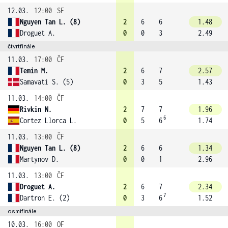
12.03.
12:00
SF
Nguyen Tan L. (8)
2
6
6
1.48
Droguet A.
0
0
3
2.49
čtvrtfinále
11.03.
17:00
ČF
Temin M.
2
6
7
2.57
Samavati S. (5)
0
3
5
1.43
11.03.
14:00
ČF
Rivkin N.
2
7
7
1.96
6
Cortez Llorca L.
0
5
6
1.74
11.03.
13:00
ČF
Nguyen Tan L. (8)
2
6
6
1.34
Martynov D.
0
0
1
2.96
11.03.
13:00
ČF
Droguet A.
2
6
7
2.34
7
Dartron E. (2)
0
3
6
1.52
osmifinále
10.03.
16:00
OF