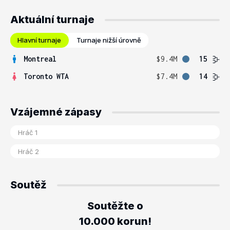
Aktuální turnaje
Hlavní turnaje
Turnaje nižší úrovně
Montreal
$9.4M
15
Toronto WTA
$7.4M
14
Vzájemné zápasy
Soutěž
Soutěžte o
10.000 korun!