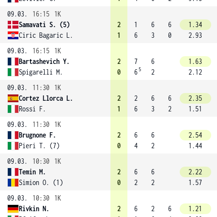
09.03.
16:15
1K
Samavati S. (5)
2
1
6
6
1.34
Ciric Bagaric L.
1
6
3
0
2.93
09.03.
16:15
1K
Bartashevich Y.
2
7
6
1.63
5
Spigarelli M.
0
6
2
2.12
09.03.
11:30
1K
Cortez Llorca L.
2
2
6
6
2.35
Rossi F.
1
6
3
2
1.51
09.03.
11:30
1K
Brugnone F.
2
6
6
2.54
Pieri T. (7)
0
4
2
1.44
09.03.
10:30
1K
Temin M.
2
6
6
2.22
Simion O. (1)
0
2
2
1.57
09.03.
10:30
1K
Rivkin N.
2
6
2
6
1.21