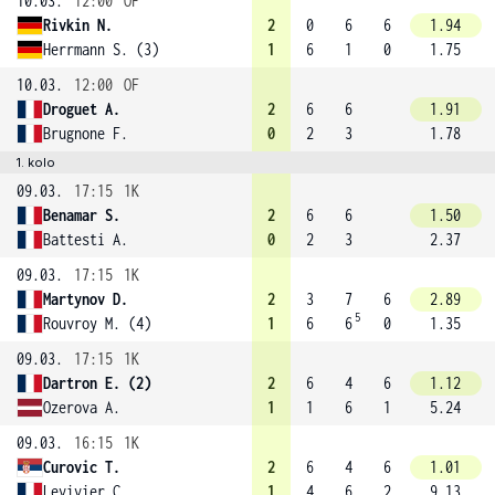
10.03.
12:00
OF
Rivkin N.
2
0
6
6
1.94
Herrmann S. (3)
1
6
1
0
1.75
10.03.
12:00
OF
Droguet A.
2
6
6
1.91
Brugnone F.
0
2
3
1.78
1. kolo
09.03.
17:15
1K
Benamar S.
2
6
6
1.50
Battesti A.
0
2
3
2.37
09.03.
17:15
1K
Martynov D.
2
3
7
6
2.89
5
Rouvroy M. (4)
1
6
6
0
1.35
09.03.
17:15
1K
Dartron E. (2)
2
6
4
6
1.12
Ozerova A.
1
1
6
1
5.24
09.03.
16:15
1K
Curovic T.
2
6
4
6
1.01
Levivier C.
1
4
6
2
9.13