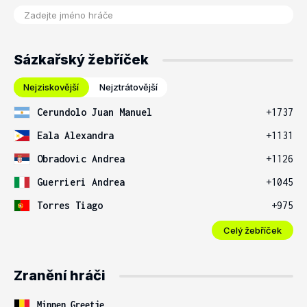
Sázkařský žebříček
Nejziskovější
Nejztrátovější
Cerundolo Juan Manuel
+1737
Eala Alexandra
+1131
Obradovic Andrea
+1126
Guerrieri Andrea
+1045
Torres Tiago
+975
Celý žebříček
Zranění hráči
Minnen Greetje