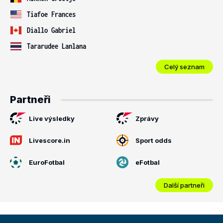
Tiafoe Frances
Diallo Gabriel
Tararudee Lanlana
Celý seznam
Partneři
Live výsledky
Zprávy
Livescore.in
Sport odds
EuroFotbal
eFotbal
Další partneři