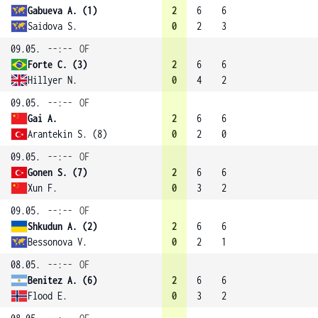
Gabueva A. (1)
2
6
6
Saidova S.
0
2
3
09.05.
--:--
OF
Forte C. (3)
2
6
6
Hillyer N.
0
4
2
09.05.
--:--
OF
Gai A.
2
6
6
Arantekin S. (8)
0
2
0
09.05.
--:--
OF
Gonen S. (7)
2
6
6
Xun F.
0
3
2
09.05.
--:--
OF
Shkudun A. (2)
2
6
6
Bessonova V.
0
2
1
08.05.
--:--
OF
Benitez A. (6)
2
6
6
Flood E.
0
3
2