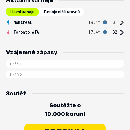
Aktuální turnaje
Hlavní turnaje
Turnaje nižší úrovně
Montreal
$9.4M
31
Toronto WTA
$7.4M
32
Vzájemné zápasy
Soutěž
Soutěžte o
10.000 korun!