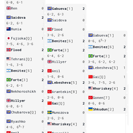
6-0, 6-1
Ren
0
Gabueva
[1]
2
6-2, 6-3
Saidova
2
Saidova
0
6-2, 6-1
Hunia
0
Flood
0
3-6, 2-6
Gabueva
[1]
0
Fujioka
[Q]
1
5
Benitez
[6]
2
0-6, 6
-7
7-5, 4-6, 3-6
Benitez
[6]
2
Flood
2
Forte
[3]
2
6-4, 6-2
Forte
[3]
2
Tehrani
[Q]
0
Hillyer
0
3-6, 6-2, 6-2
1-6, 3-6
Lebesheva
[5]
1
Benitez
[6]
2
Anil
0
1-6, 0-6
Gai
[Q]
1
Forte
[3]
2
Lebesheva
[5]
2
3-6, 7-5, 2-6
6-2, 6-1
Whoriskey
[4]
2
Nekhoroshikh
0
Arantekin
[8]
0
5
6
2-6, 0-6
Gonen
[7]
0
Hillyer
2
Gai
[Q]
2
0-6, 0-6
6-0, 6-1
Shkudun
[2]
2
Chubarova
[Q]
0
Munozova
0
6
2-6, 2-6
Ryashko
0
Whoriskey
[4]
2
6
4-6, 6
-7
Anil
2