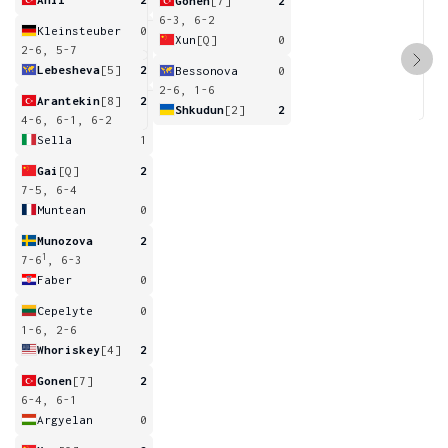
Gonen
[7]
2
6-3, 6-2
Kleinsteuber
0
Xun
[Q]
0
2-6, 5-7
Lebesheva
[5]
2
Bessonova
0
2-6, 1-6
Arantekin
[8]
2
Shkudun
[2]
2
4-6, 6-1, 6-2
Sella
1
Gai
[Q]
2
7-5, 6-4
Muntean
0
Munozova
2
1
7-6
, 6-3
Faber
0
Cepelyte
0
1-6, 2-6
Whoriskey
[4]
2
Gonen
[7]
2
6-4, 6-1
Argyelan
0