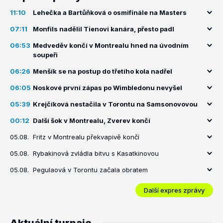
11:10
Lehečka a Bartůňková o osmifinále na Masters
07:11
Monfils nadělil Tienovi kanára, přesto padl
06:53
Medveděv končí v Montrealu hned na úvodním
soupeři
06:26
Menšík se na postup do třetího kola nadřel
06:05
Noskové první zápas po Wimbledonu nevyšel
05:39
Krejčíková nestačila v Torontu na Samsonovovou
00:12
Další šok v Montrealu, Zverev končí
05.08.
Fritz v Montrealu překvapivě končí
05.08.
Rybakinová zvládla bitvu s Kasatkinovou
05.08.
Pegulaová v Torontu začala obratem
Další expres zprávy