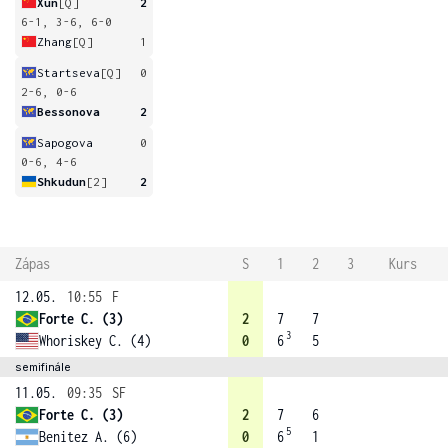
Xun
[Q]
2
6-1, 3-6, 6-0
Zhang
[Q]
1
Startseva
[Q]
0
2-6, 0-6
Bessonova
2
Sapogova
0
0-6, 4-6
Shkudun
[2]
2
Zápas
S
1
2
3
Kurs
12.05.
10:55
F
Forte C. (3)
2
7
7
3
Whoriskey C. (4)
0
6
5
semifinále
11.05.
09:35
SF
Forte C. (3)
2
7
6
5
Benitez A. (6)
0
6
1