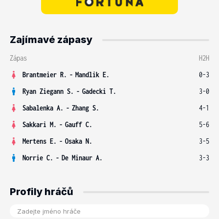
Zajímavé zápasy
Zápas
H2H
Brantmeier R.
-
Mandlik E.
0-3
Ryan Ziegann S.
-
Gadecki T.
3-0
Sabalenka A.
-
Zhang S.
4-1
Sakkari M.
-
Gauff C.
5-6
Mertens E.
-
Osaka N.
3-5
Norrie C.
-
De Minaur A.
3-3
Profily hráčů