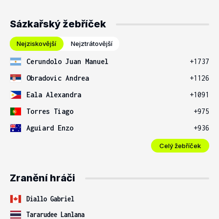
Sázkařský žebříček
Nejziskovější
Nejztrátovější
Cerundolo Juan Manuel
+1737
Obradovic Andrea
+1126
Eala Alexandra
+1091
Torres Tiago
+975
Aguiard Enzo
+936
Celý žebříček
Zranění hráči
Diallo Gabriel
Tararudee Lanlana