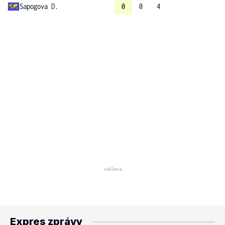
Sapogova D.
0
0
4
Expres zprávy