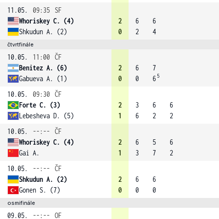
11.05.
09:35
SF
Whoriskey C. (4)
2
6
6
Shkudun A. (2)
0
2
4
čtvrtfinále
10.05.
11:00
ČF
Benitez A. (6)
2
6
7
5
Gabueva A. (1)
0
0
6
10.05.
09:30
ČF
Forte C. (3)
2
3
6
6
Lebesheva D. (5)
1
6
2
2
10.05.
--:--
ČF
Whoriskey C. (4)
2
6
5
6
Gai A.
1
3
7
2
10.05.
--:--
ČF
Shkudun A. (2)
2
6
6
Gonen S. (7)
0
0
0
osmifinále
09.05.
--:--
OF