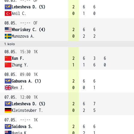
08.05.
--:--
OF
Lebesheva D. (5)
2
6
6
Anil C.
0
1
0
08.05.
--:--
OF
Whoriskey C. (4)
2
6
6
Munozova A.
0
2
2
1. kolo
08.05.
15:30
1K
Xun F.
2
6
3
6
Zhang Y.
1
1
6
0
08.05.
09:00
1K
Gabueva A. (1)
2
6
6
Ren J.
0
0
1
07.05.
12:00
1K
Lebesheva D. (5)
2
6
7
Kleinsteuber T.
0
2
5
07.05.
--:--
1K
Saidova S.
2
6
6
Hunia K.
0
2
1