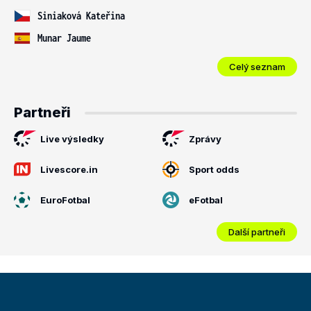
Siniaková Kateřina
Munar Jaume
Celý seznam
Partneři
Live výsledky
Zprávy
Livescore.in
Sport odds
EuroFotbal
eFotbal
Další partneři