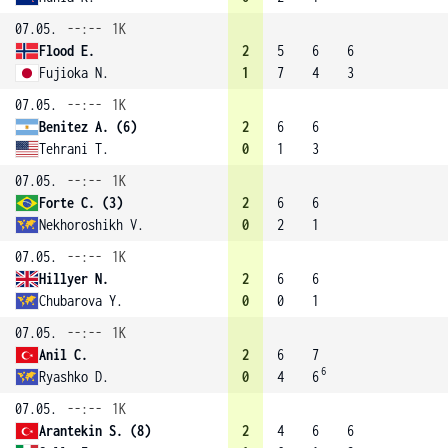
07.05.
--:--
1K
Flood E.
2
5
6
6
Fujioka N.
1
7
4
3
07.05.
--:--
1K
Benitez A. (6)
2
6
6
Tehrani T.
0
1
3
07.05.
--:--
1K
Forte C. (3)
2
6
6
Nekhoroshikh V.
0
2
1
07.05.
--:--
1K
Hillyer N.
2
6
6
Chubarova Y.
0
0
1
07.05.
--:--
1K
Anil C.
2
6
7
6
Ryashko D.
0
4
6
07.05.
--:--
1K
Arantekin S. (8)
2
4
6
6