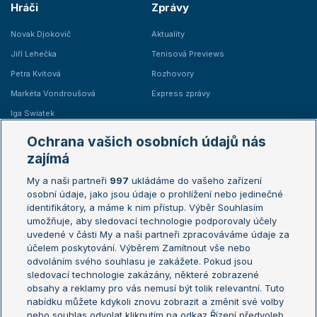
Hráči
Zprávy
Novak Djokovič
Aktuality
Jiří Lehečka
Tenisová Previews
Petra Kvitová
Rozhovory
Markéta Vondroušová
Express zprávy
Iga Swiatek
Marie Bouzková
Ochrana vašich osobních údajů nás
Žebříčky
Kalendář turnajů
zajímá
My a naši partneři
997
ukládáme do vašeho zařízení
Žebříček ATP (muži)
Australian Open
osobní údaje, jako jsou údaje o prohlížení nebo jedinečné
Žebříček WTA (ženy)
French Open
identifikátory, a máme k nim přístup. Výběr Souhlasím
umožňuje, aby sledovací technologie podporovaly účely
Sázkařský žebříček
Wimbledon
uvedené v části My a naši partneři zpracováváme údaje za
US Open
účelem poskytování. Výběrem Zamítnout vše nebo
odvoláním svého souhlasu je zakážete. Pokud jsou
Turnaj mistrů
sledovací technologie zakázány, některé zobrazené
Turnaj mistryň
obsahy a reklamy pro vás nemusí být tolik relevantní. Tuto
Aktualní trendy
nabídku můžete kdykoli znovu zobrazit a změnit své volby
nebo souhlas odvolat kliknutím na odkaz Řízení předvoleb