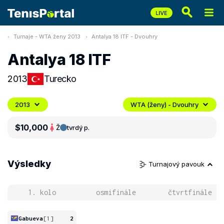
Turnaje - WTA ženy 2013
Antalya 18 ITF - Dvouhry
Antalya 18 ITF
2013
Turecko
2013
WTA (ženy) - Dvouhry
$10,000
Ž
tvrdý p.
Výsledky
Turnajový pavouk
1. kolo
osmifinále
čtvrtfinále
Gabueva
[1]
2