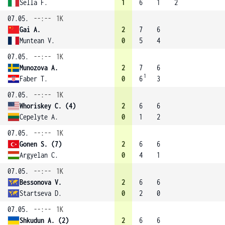
Sella F.
1
6
1
2
07.05.
--:--
1K
Gai A.
2
7
6
Muntean V.
0
5
4
07.05.
--:--
1K
Munozova A.
2
7
6
1
Faber T.
0
6
3
07.05.
--:--
1K
Whoriskey C. (4)
2
6
6
Cepelyte A.
0
1
2
07.05.
--:--
1K
Gonen S. (7)
2
6
6
Argyelan C.
0
4
1
07.05.
--:--
1K
Bessonova V.
2
6
6
Startseva D.
0
2
0
07.05.
--:--
1K
Shkudun A. (2)
2
6
6