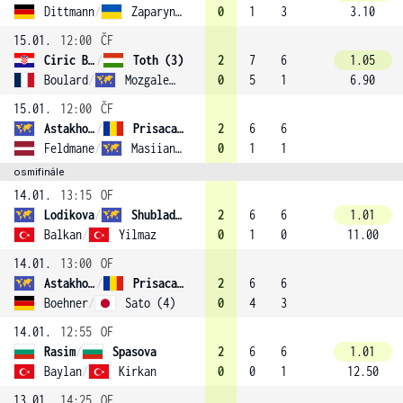
Dittmann
/
Zaparyniuk
0
1
3
3.10
15.01.
12:00
ČF
Ciric Bagaric
/
Toth (3)
2
7
6
1.05
Boulard
/
Mozgaleva
0
5
1
6.90
15.01.
12:00
ČF
Astakhova
/
Prisacariu
2
6
6
Feldmane
/
Masiianskaia
0
1
1
osmifinále
14.01.
13:15
OF
Lodikova
/
Shubladze (2)
2
6
6
1.01
Balkan
/
Yilmaz
0
1
0
11.00
14.01.
13:00
OF
Astakhova
/
Prisacariu
2
6
6
Boehner
/
Sato (4)
0
4
3
14.01.
12:55
OF
Rasim
/
Spasova
2
6
6
1.01
Baylan
/
Kirkan
0
0
1
12.50
13.01.
14:25
OF