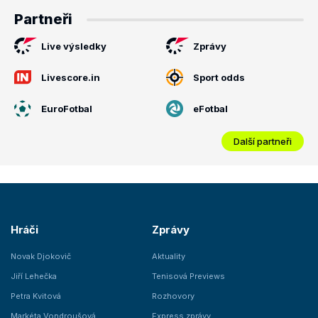
Partneři
Live výsledky
Zprávy
Livescore.in
Sport odds
EuroFotbal
eFotbal
Další partneři
Hráči
Zprávy
Novak Djokovič
Aktuality
Jiří Lehečka
Tenisová Previews
Petra Kvitová
Rozhovory
Markéta Vondroušová
Express zprávy