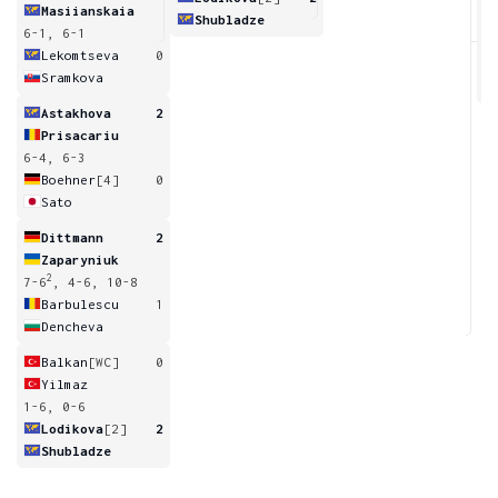
Masiianskaia
Shubladze
6-1, 6-1
2
Lekomtseva
0
Sramkova
Astakhova
2
Prisacariu
6-4, 6-3
Boehner
[4]
0
Sato
Dittmann
2
Zaparyniuk
2
7-6
, 4-6, 10-8
Barbulescu
1
Dencheva
Balkan
[WC]
0
Yilmaz
1-6, 0-6
Lodikova
[2]
2
Shubladze