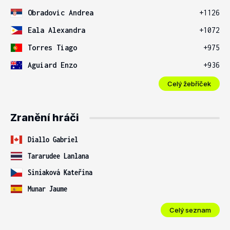
Obradovic Andrea
+1126
Eala Alexandra
+1072
Torres Tiago
+975
Aguiard Enzo
+936
Celý žebříček
Zranění hráči
Diallo Gabriel
Tararudee Lanlana
Siniaková Kateřina
Munar Jaume
Celý seznam