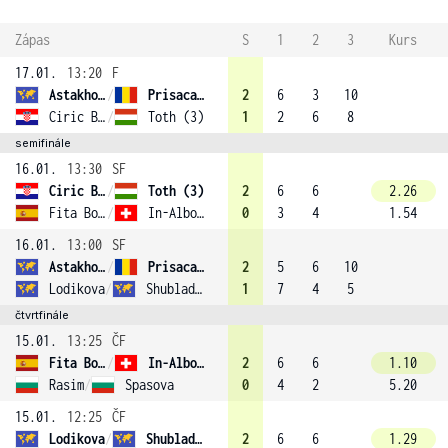
Zápas
S
1
2
3
Kurs
17.01.
13:20
F
Astakhova
/
Prisacariu
2
6
3
10
Ciric Bagaric
/
Toth (3)
1
2
6
8
semifinále
16.01.
13:30
SF
Ciric Bagaric
/
Toth (3)
2
6
6
2.26
Fita Boluda
/
In-Albon (1)
0
3
4
1.54
16.01.
13:00
SF
Astakhova
/
Prisacariu
2
5
6
10
Lodikova
/
Shubladze (2)
1
7
4
5
čtvrtfinále
15.01.
13:25
ČF
Fita Boluda
/
In-Albon (1)
2
6
6
1.10
Rasim
/
Spasova
0
4
2
5.20
15.01.
12:25
ČF
Lodikova
/
Shubladze (2)
2
6
6
1.29