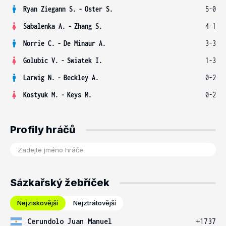
Ryan Ziegann S.
-
Oster S.
5-0
Sabalenka A.
-
Zhang S.
4-1
Norrie C.
-
De Minaur A.
3-3
Golubic V.
-
Swiatek I.
1-3
Larwig N.
-
Beckley A.
0-2
Kostyuk M.
-
Keys M.
0-2
Profily hráčů
Sázkařský žebříček
Nejziskovější
Nejztrátovější
Cerundolo Juan Manuel
+1737