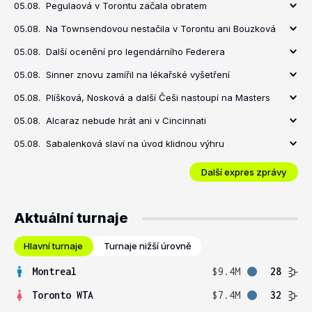
05.08.
Pegulaová v Torontu začala obratem
05.08.
Na Townsendovou nestačila v Torontu ani Bouzková
05.08.
Další ocenění pro legendárního Federera
05.08.
Sinner znovu zamířil na lékařské vyšetření
05.08.
Plíšková, Nosková a další Češi nastoupí na Masters
05.08.
Alcaraz nebude hrát ani v Cincinnati
05.08.
Sabalenková slaví na úvod klidnou výhru
Další expres zprávy
Aktuální turnaje
Hlavní turnaje
Turnaje nižší úrovně
Montreal
$9.4M
28
Toronto WTA
$7.4M
32