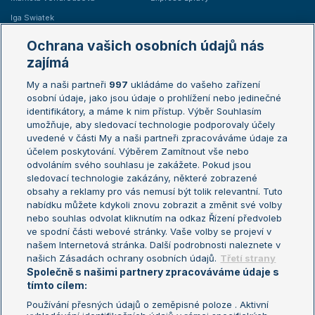
Iga Swiatek
Marie Bouzková
Ochrana vašich osobních údajů nás
Žebříčky
Kalendář turnajů
zajímá
My a naši partneři
997
ukládáme do vašeho zařízení
Žebříček ATP (muži)
Australian Open
osobní údaje, jako jsou údaje o prohlížení nebo jedinečné
Žebříček WTA (ženy)
French Open
identifikátory, a máme k nim přístup. Výběr Souhlasím
umožňuje, aby sledovací technologie podporovaly účely
Sázkařský žebříček
Wimbledon
uvedené v části My a naši partneři zpracováváme údaje za
US Open
účelem poskytování. Výběrem Zamítnout vše nebo
odvoláním svého souhlasu je zakážete. Pokud jsou
Turnaj mistrů
sledovací technologie zakázány, některé zobrazené
Turnaj mistryň
obsahy a reklamy pro vás nemusí být tolik relevantní. Tuto
Aktualní trendy
nabídku můžete kdykoli znovu zobrazit a změnit své volby
nebo souhlas odvolat kliknutím na odkaz Řízení předvoleb
ve spodní části webové stránky. Vaše volby se projeví v
Fotbalové přestupy
našem Internetová stránka. Další podrobnosti naleznete v
Livesport Daily
našich Zásadách ochrany osobních údajů.
Třetí strany
Společně s našimi partnery zpracováváme údaje s
LS Prague Open
tímto cílem:
Používání přesných údajů o zeměpisné poloze . Aktivní