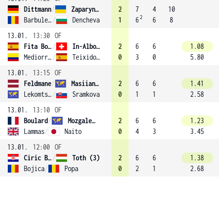
Dittmann
/
Zaparyniuk
2
7
4
10
2
Barbulescu
/
Dencheva
1
6
6
8
13.01.
13:30
OF
Fita Boluda
/
In-Albon (1)
2
6
6
1.08
Mediorreal Arias
/
Teixido Garcia
0
3
0
5.80
13.01.
13:15
OF
Feldmane
/
Masiianskaia
2
6
6
1.41
Lekomtseva
/
Sramkova
0
1
1
2.58
13.01.
13:10
OF
Boulard
/
Mozgaleva
2
6
6
1.23
Lammas
/
Naito
0
4
3
3.45
13.01.
12:00
OF
Ciric Bagaric
/
Toth (3)
2
6
6
1.38
Bojica
/
Popa
0
2
1
2.68