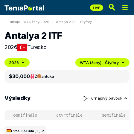
Turnaje - WTA ženy 2026
Antalya 2 ITF - Čtyřhry
Antalya 2 ITF
2026
Turecko
2026
WTA (ženy) - Čtyřhry
$30,000
Ž
antuka
Výsledky
Turnajový pavouk
osmifinále
čtvrtfinále
semifinále
Fita Boluda
[1]
2