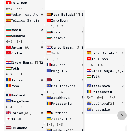
In-Albon
6-3, 6-0
Mediorreal Arias
0
Fita Boluda
[1]
2
Teixido Garcia
In-Albon
6-4, 6-2
Rasim
2
Rasim
0
Spasova
Spasova
6-0, 6-1
Baylan
[WC]
0
Ciric Bagaric
[3]
2
Kirkan
Toth
Fita Boluda
[1]
0
7-5, 6-1
In-Albon
Ciric Bagaric
[3]
2
Boulard
0
3-6, 4-6
Toth
Mozgaleva
Ciric Bagaric
[3]
2
6-2, 6-1
Toth
Bojica
0
Feldmane
0
Popa
Masiianskaia
Astakhova
2
1-6, 1-6
Prisacariu
Boulard
2
Astakhova
2
5-7, 6-4, 10-5
Mozgaleva
Prisacariu
Lodikova
[2]
1
6-4, 6-3
Shubladze
Lammas
[WC]
0
Dittmann
0
Naito
Zaparyniuk
1-6, 3-6
Feldmane
2
Lodikova
[2]
2