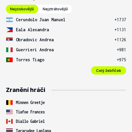
Nejziskovější
Nejztrátovější
Cerundolo Juan Manuel
+1737
Eala Alexandra
+1131
Obradovic Andrea
+1126
Guerrieri Andrea
+981
Torres Tiago
+975
Celý žebříček
Zranění hráči
Minnen Greetje
Tiafoe Frances
Diallo Gabriel
Tararudee Lanlana