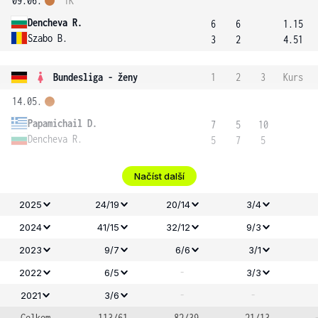
09.06.
1K
Dencheva R.
6
6
1.15
Szabo B.
3
2
4.51
Bundesliga - ženy
1
2
3
Kurs
14.05.
Papamichail D.
7
5
10
Dencheva R.
5
7
5
Načíst další
2025
24/19
20/14
3/4
2024
41/15
32/12
9/3
2023
9/7
6/6
3/1
-
2022
6/5
3/3
-
-
2021
3/6
Celkem
113/61
82/39
21/13