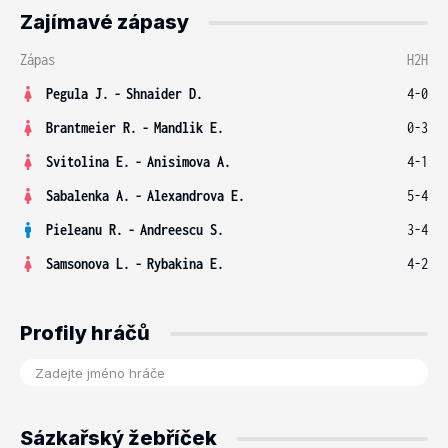
Zajímavé zápasy
Zápas
H2H
Pegula J.
-
Shnaider D.
4-0
Brantmeier R.
-
Mandlik E.
0-3
Svitolina E.
-
Anisimova A.
4-1
Sabalenka A.
-
Alexandrova E.
5-4
Pieleanu R.
-
Andreescu S.
3-4
Samsonova L.
-
Rybakina E.
4-2
Profily hráčů
Sázkařský žebříček