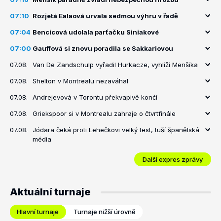
07:10
Rozjetá Ealaová urvala sedmou výhru v řadě
07:04
Bencicová udolala parťačku Siniakové
07:00
Gauffová si znovu poradila se Sakkariovou
07.08.
Van De Zandschulp vyřadil Hurkacze, vyhlíží Menšíka
07.08.
Shelton v Montrealu nezaváhal
07.08.
Andrejevová v Torontu překvapivě končí
07.08.
Griekspoor si v Montrealu zahraje o čtvrtfinále
07.08.
Jódara čeká proti Lehečkovi velký test, tuší španělská
média
Další expres zprávy
Aktuální turnaje
Hlavní turnaje
Turnaje nižší úrovně