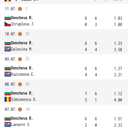
11.07.
F
Dencheva R.
6
6
1.83
Struplova J.
0
3
1.88
10.07.
SF
Dencheva R.
6
6
1.23
Golovina M.
4
4
3.58
09.07.
ČF
Dencheva R.
6
6
1.27
Kazionova E.
4
4
3.21
08.07.
OF
Dencheva R.
7
6
1.12
Simionescu D.
5
1
4.80
07.07.
1K
Dencheva R.
6
6
1.51
Lansere S.
2
0
2.33