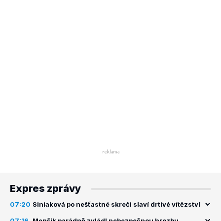
Expres zprávy
07:20
Siniaková po nešťastné skreči slaví drtivé vítězství
07:16
Menšík parádně zvládl nebezpečnou hrozbu