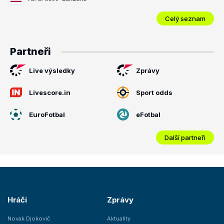
Celý seznam
Partneři
Live výsledky
Zprávy
Livescore.in
Sport odds
EuroFotbal
eFotbal
Další partneři
Hráči
Zprávy
Novak Djokovič
Aktuality