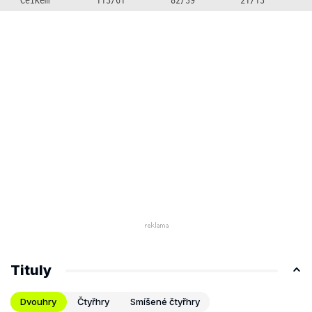
Tituly
Dvouhry
Čtyřhry
Smíšené čtyřhry