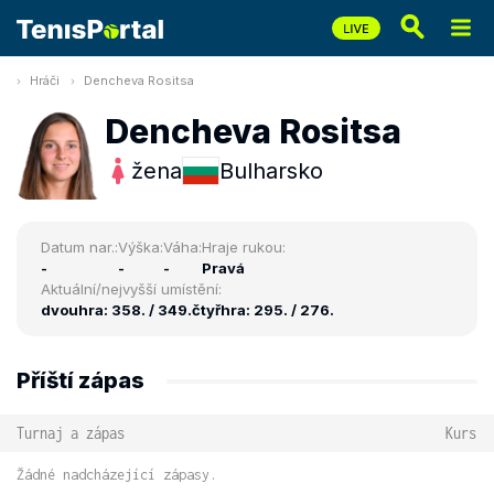
Hráči
Dencheva Rositsa
Dencheva Rositsa
žena
Bulharsko
Datum nar.:
Výška:
Váha:
Hraje rukou:
-
-
-
Pravá
Aktuální/nejvyšší umístění:
dvouhra: 358. / 349.
čtyřhra: 295. / 276.
Příští zápas
Turnaj a zápas
Kurs
Žádné nadcházející zápasy.