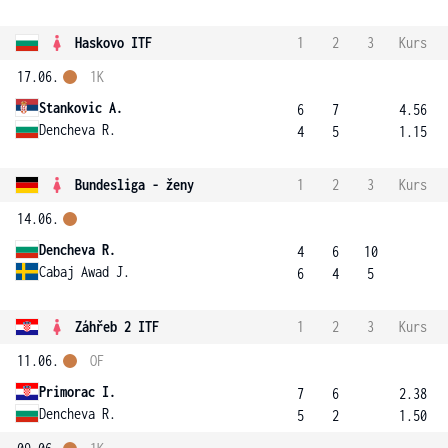
Haskovo ITF
1
2
3
Kurs
17.06.
1K
Stankovic A.
6
7
4.56
Dencheva R.
4
5
1.15
Bundesliga - ženy
1
2
3
Kurs
14.06.
Dencheva R.
4
6
10
Cabaj Awad J.
6
4
5
Záhřeb 2 ITF
1
2
3
Kurs
11.06.
OF
Primorac I.
7
6
2.38
Dencheva R.
5
2
1.50