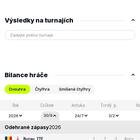
Výsledky na turnajích
Bilance hráče
Dvouhra
Čtyřhra
Smíšené čtyřhry
Rok
Celkem
Antuka
Tvrdý p.
H
30/9
2026
24/7
3/2
Odehrané zápasy
2026
Buzau ITF
1
2
3
Kurs