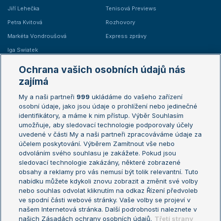
Jiří Lehečka
Tenisová Previews
Petra Kvitová
Rozhovory
Markéta Vondroušová
Express zprávy
Iga Swiatek
Marie Bouzková
Ochrana vašich osobních údajů nás
Žebříčky
Kalendář turnajů
zajímá
My a naši partneři
999
ukládáme do vašeho zařízení
Žebříček ATP (muži)
Australian Open
osobní údaje, jako jsou údaje o prohlížení nebo jedinečné
Žebříček WTA (ženy)
French Open
identifikátory, a máme k nim přístup. Výběr Souhlasím
umožňuje, aby sledovací technologie podporovaly účely
Sázkařský žebříček
Wimbledon
uvedené v části My a naši partneři zpracováváme údaje za
US Open
účelem poskytování. Výběrem Zamítnout vše nebo
odvoláním svého souhlasu je zakážete. Pokud jsou
Turnaj mistrů
sledovací technologie zakázány, některé zobrazené
Turnaj mistryň
obsahy a reklamy pro vás nemusí být tolik relevantní. Tuto
Aktualní trendy
nabídku můžete kdykoli znovu zobrazit a změnit své volby
nebo souhlas odvolat kliknutím na odkaz Řízení předvoleb
ve spodní části webové stránky. Vaše volby se projeví v
Fotbalové přestupy
našem Internetová stránka. Další podrobnosti naleznete v
Livesport Daily
našich Zásadách ochrany osobních údajů.
Třetí strany