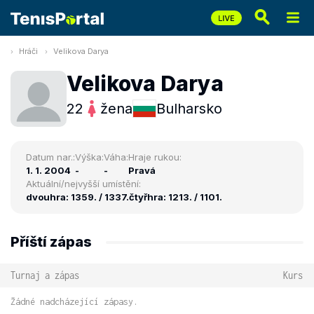
Hráči
Velikova Darya
Velikova Darya
22
žena
Bulharsko
Datum nar.:
Výška:
Váha:
Hraje rukou:
1. 1. 2004
-
-
Pravá
Aktuální/nejvyšší umístění:
dvouhra: 1359. / 1337.
čtyřhra: 1213. / 1101.
Příští zápas
Turnaj a zápas
Kurs
Žádné nadcházející zápasy.