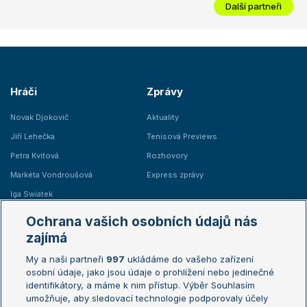
Další partneři
Hráči
Zprávy
Novak Djokovič
Aktuality
Jiří Lehečka
Tenisová Previews
Petra Kvitová
Rozhovory
Markéta Vondroušová
Express zprávy
Iga Swiatek
Marie Bouzková
Ochrana vašich osobních údajů nás
Žebříčky
Kalendář turnajů
zajímá
My a naši partneři
997
ukládáme do vašeho zařízení
Žebříček ATP (muži)
Australian Open
osobní údaje, jako jsou údaje o prohlížení nebo jedinečné
Žebříček WTA (ženy)
French Open
identifikátory, a máme k nim přístup. Výběr Souhlasím
umožňuje, aby sledovací technologie podporovaly účely
Sázkařský žebříček
Wimbledon