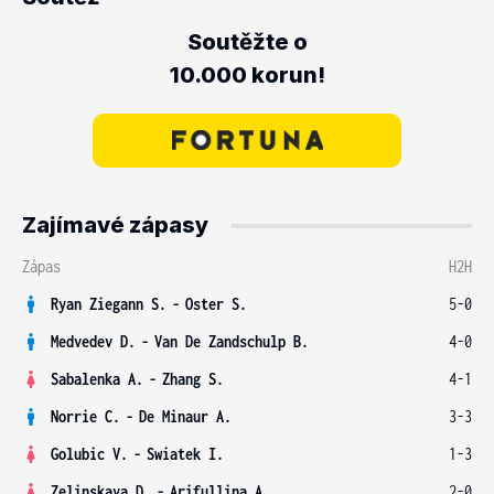
Soutěžte o
10.000 korun!
Zajímavé zápasy
Zápas
H2H
Ryan Ziegann S.
-
Oster S.
5-0
Medvedev D.
-
Van De Zandschulp B.
4-0
Sabalenka A.
-
Zhang S.
4-1
Norrie C.
-
De Minaur A.
3-3
Golubic V.
-
Swiatek I.
1-3
Zelinskaya D.
-
Arifullina A.
2-0