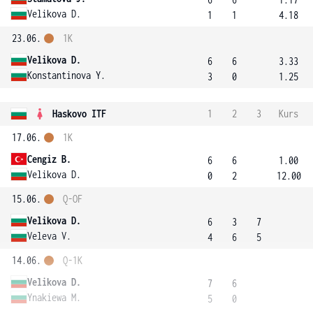
Velikova D.
1
1
4.18
23.06.
1K
Velikova D.
6
6
3.33
Konstantinova Y.
3
0
1.25
Haskovo ITF
1
2
3
Kurs
17.06.
1K
Cengiz B.
6
6
1.00
Velikova D.
0
2
12.00
15.06.
Q-OF
Velikova D.
6
3
7
Veleva V.
4
6
5
14.06.
Q-1K
Velikova D.
7
6
Ynakiewa M.
5
0