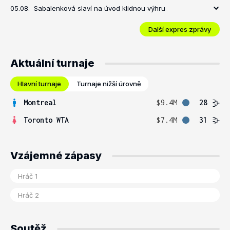
05.08.
Sabalenková slaví na úvod klidnou výhru
Další expres zprávy
Aktuální turnaje
Hlavní turnaje
Turnaje nižší úrovně
Montreal
$9.4M
28
Toronto WTA
$7.4M
31
Vzájemné zápasy
Soutěž