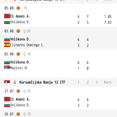
05.08.
1K
El Aouni A.
6
7
1.05
Velikova D.
2
5
7.03
03.08.
Q-OF
Velikova D.
6
6
Llinares Domingo L.
3
2
02.08.
Q-1K
Velikova D.
6
6
Muzinic H.
1
0
Kursumlijska Banja 12 ITF
1
2
3
Kurs
27.07.
Q-OF
El Aouni A.
6
6
Velikova D.
3
2
26.07.
Q-1K