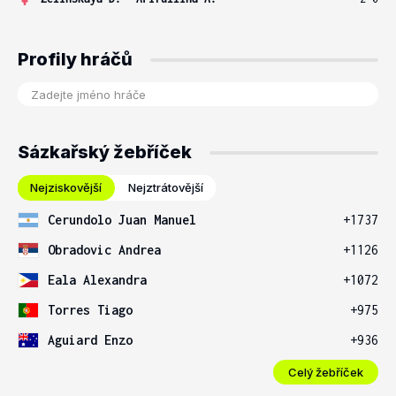
Profily hráčů
Sázkařský žebříček
Nejziskovější
Nejztrátovější
Cerundolo Juan Manuel
+1737
Obradovic Andrea
+1126
Eala Alexandra
+1072
Torres Tiago
+975
Aguiard Enzo
+936
Celý žebříček