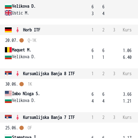
Velikova D.
6
6
Ustic M.
3
4
Horb ITF
1
2
3
Kurs
20.07.
Q-1K
Maquet M.
6
6
1.06
Velikova D.
1
1
6.40
Kursumlijska Banja 8 ITF
1
2
3
Kurs
30.06.
1K
Imbo Nloga S.
6
6
3.66
Velikova D.
4
4
1.21
Kursumlijska Banja 7 ITF
1
2
3
Kurs
25.06.
OF
Stamatova J.
6
6
1.17