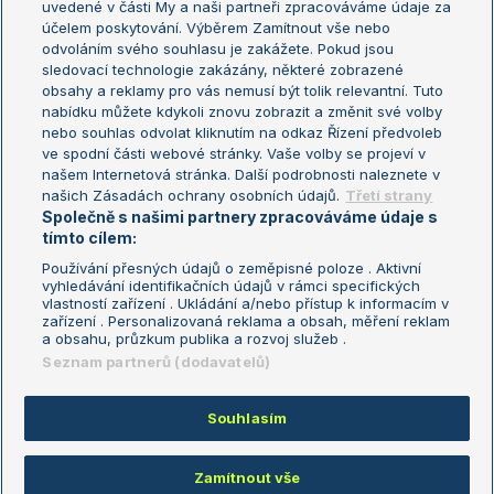
uvedené v části My a naši partneři zpracováváme údaje za
US Open
účelem poskytování. Výběrem Zamítnout vše nebo
odvoláním svého souhlasu je zakážete. Pokud jsou
Turnaj mistrů
sledovací technologie zakázány, některé zobrazené
Turnaj mistryň
obsahy a reklamy pro vás nemusí být tolik relevantní. Tuto
Aktualní trendy
nabídku můžete kdykoli znovu zobrazit a změnit své volby
nebo souhlas odvolat kliknutím na odkaz Řízení předvoleb
ve spodní části webové stránky. Vaše volby se projeví v
Fotbalové přestupy
našem Internetová stránka. Další podrobnosti naleznete v
Livesport Daily
našich Zásadách ochrany osobních údajů.
Třetí strany
Společně s našimi partnery zpracováváme údaje s
LS Prague Open
tímto cílem:
Používání přesných údajů o zeměpisné poloze . Aktivní
vyhledávání identifikačních údajů v rámci specifických
vlastností zařízení . Ukládání a/nebo přístup k informacím v
Podmínky užití
Nastavení soukromí
zařízení . Personalizovaná reklama a obsah, měření reklam
GDPR a žurnalistika
Reklama
a obsahu, průzkum publika a rozvoj služeb .
Informace o zpracování osobních
Kontakt
Seznam partnerů (dodavatelů)
údajů
Tiráž
Souhlasím
Copyright © 2008-2026 TenisPortal.cz. Využíváme zpravodajství ČTK.
Zamítnout vše