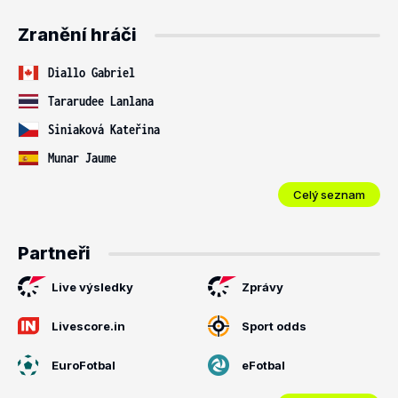
Zranění hráči
Diallo Gabriel
Tararudee Lanlana
Siniaková Kateřina
Munar Jaume
Celý seznam
Partneři
Live výsledky
Zprávy
Livescore.in
Sport odds
EuroFotbal
eFotbal