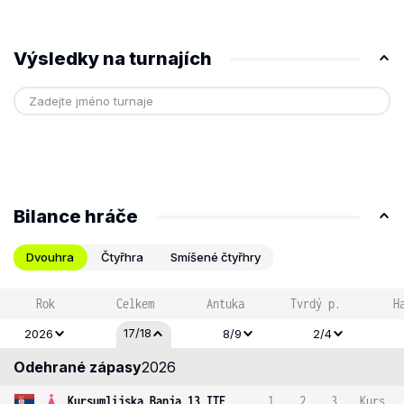
Výsledky na turnajích
Bilance hráče
Dvouhra
Čtyřhra
Smíšené čtyřhry
Rok
Celkem
Antuka
Tvrdý p.
H
17/18
2026
8/9
2/4
Odehrané zápasy
2026
Kursumlijska Banja 13 ITF
1
2
3
Kurs