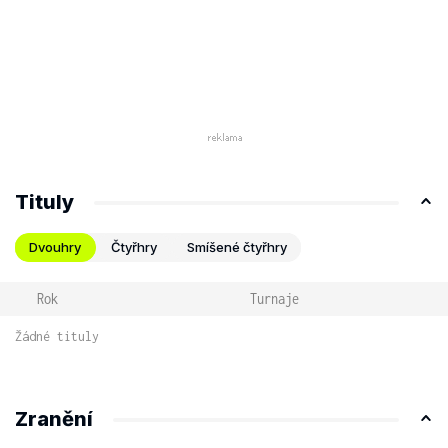
Tituly
Dvouhry
Čtyřhry
Smíšené čtyřhry
Rok
Turnaje
Žádné tituly
Zranění