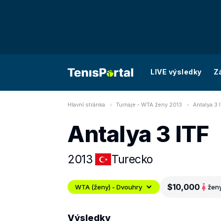
LIVE výsledky
Z
Hlavní stránka
Turnaje - WTA ženy 2013
Antalya 3 
Antalya 3 ITF
2013
Turecko
$10,000
WTA (ženy) - Dvouhry
žen
Výsledky