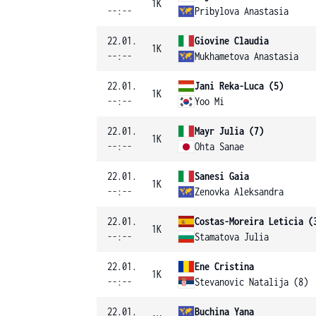
1K
--:--
Pribylova Anastasia
22.01.
Giovine Claudia
1K
--:--
Mukhametova Anastasia
22.01.
Jani Reka-Luca (5)
1K
--:--
Yoo Mi
22.01.
Mayr Julia (7)
1K
--:--
Ohta Sanae
22.01.
Sanesi Gaia
1K
--:--
Zenovka Aleksandra
22.01.
Costas-Moreira Leticia (
1K
--:--
Stamatova Julia
22.01.
Ene Cristina
1K
--:--
Stevanovic Natalija (8)
22.01.
Buchina Yana