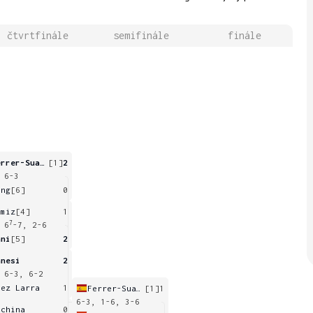
čtvrtfinále
semifinále
finále
Ferrer-Suarez
[1]
2
 6-3
ang
[6]
0
amiz
[4]
1
7
 6
-7, 2-6
ani
[5]
2
anesi
2
 6-3, 6-2
aez Larra
1
Ferrer-Suarez
[1]
1
6-3, 1-6, 3-6
uchina
0