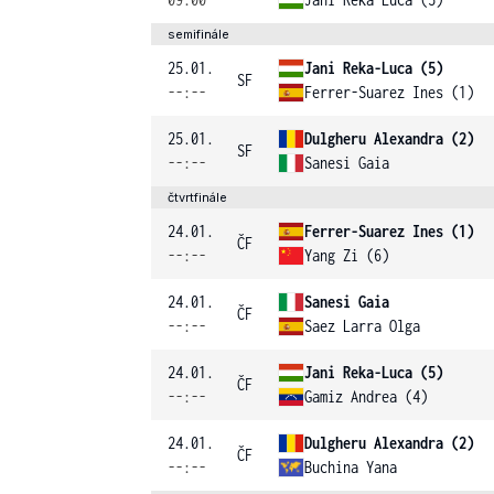
semifinále
25.01.
Jani Reka-Luca (5)
SF
--:--
Ferrer-Suarez Ines (1)
25.01.
Dulgheru Alexandra (2)
SF
--:--
Sanesi Gaia
čtvrtfinále
24.01.
Ferrer-Suarez Ines (1)
ČF
--:--
Yang Zi (6)
24.01.
Sanesi Gaia
ČF
--:--
Saez Larra Olga
24.01.
Jani Reka-Luca (5)
ČF
--:--
Gamiz Andrea (4)
24.01.
Dulgheru Alexandra (2)
ČF
--:--
Buchina Yana