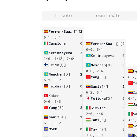
1. kolo
osmifinále
Ferrer-Suarez
[1]
2
6-1, 6-1
Camplone
0
Ferrer-Suarez
[1]
2
6-0, 6-1
Kerimbayeva
2
Kerimbayeva
0
3
2
1-6, 7-6
, 7-6
Leivo
[Q]
1
Nemchen
[Q]
0
0-6, 2-6
Nemchen
[Q]
2
Yang
[6]
2
6-2,
6-2, 6-2
Y
Feldmer
[Q]
0
Gamiz
[4]
2
6-2, 6-1
G
Kokce
0
Fujioka
[Q]
0
6-4,
0-6, 0-6
J
Yang
[6]
2
Giovine
0
2-6, 4-6
S
Gamiz
[4]
2
Jani
[5]
2
3-6,
6-1, 6-2
S
Mokh
0
Mayr
[7]
0
3-6, 3-3
B