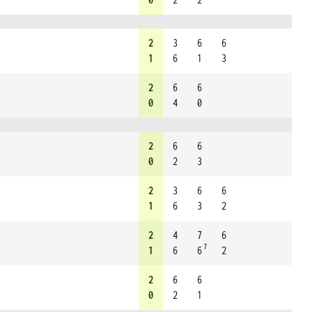
2
3
6
6
1
6
1
3
2
6
6
0
4
0
2
6
6
0
2
3
2
3
6
6
1
6
3
2
2
4
7
6
7
1
6
6
2
2
6
6
0
2
1