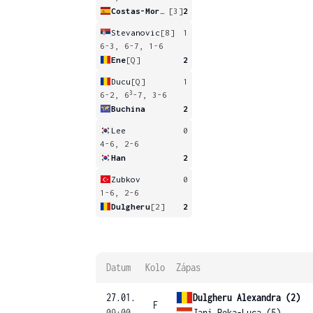
Costas-Moreira
[3]
2
Stevanovic
[8]
1
6-3, 6-7, 1-6
Ene
[Q]
2
Ducu
[Q]
1
3
6-2, 6
-7, 3-6
Buchina
2
Lee
0
4-6, 2-6
Han
2
Zubkov
0
1-6, 2-6
Dulgheru
[2]
2
Datum
Kolo
Zápas
27.01.
Dulgheru Alexandra (2)
F
09:00
Jani Reka-Luca (5)