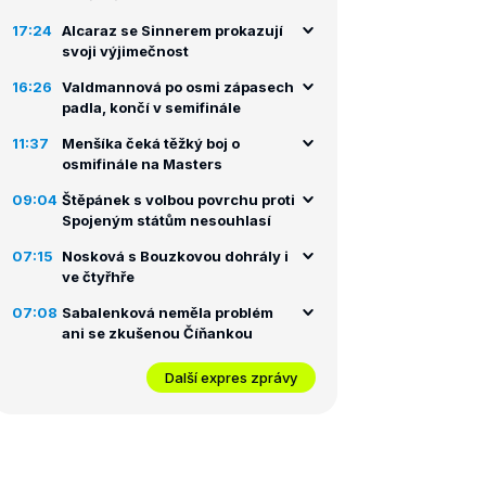
17:24
Alcaraz se Sinnerem prokazují
svoji výjimečnost
16:26
Valdmannová po osmi zápasech
padla, končí v semifinále
11:37
Menšíka čeká těžký boj o
osmifinále na Masters
09:04
Štěpánek s volbou povrchu proti
Spojeným státům nesouhlasí
07:15
Nosková s Bouzkovou dohrály i
ve čtyřhře
07:08
Sabalenková neměla problém
ani se zkušenou Číňankou
Další expres zprávy