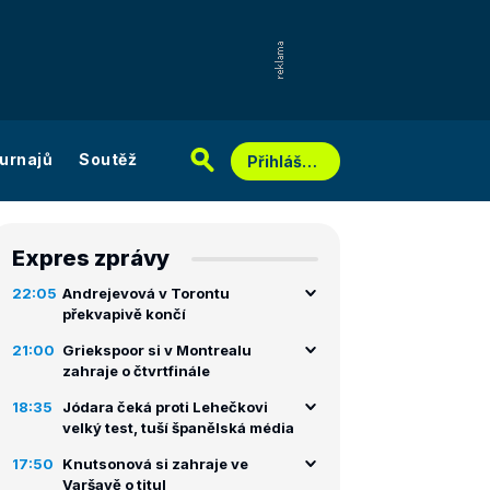
urnajů
Soutěž
Přihlášení
Expres zprávy
22:05
Andrejevová v Torontu
překvapivě končí
21:00
Griekspoor si v Montrealu
zahraje o čtvrtfinále
18:35
Jódara čeká proti Lehečkovi
velký test, tuší španělská média
17:50
Knutsonová si zahraje ve
Varšavě o titul