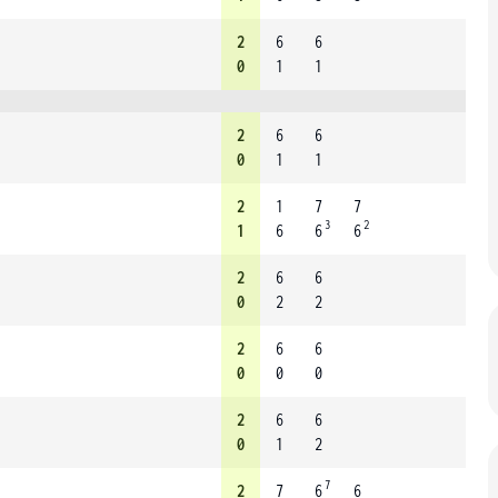
2
6
6
0
1
1
2
6
6
0
1
1
2
1
7
7
3
2
1
6
6
6
2
6
6
0
2
2
2
6
6
0
0
0
2
6
6
0
1
2
7
2
7
6
6