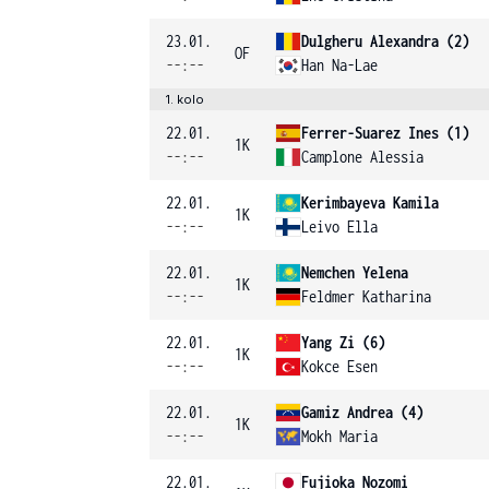
23.01.
Dulgheru Alexandra (2)
OF
--:--
Han Na-Lae
1. kolo
22.01.
Ferrer-Suarez Ines (1)
1K
--:--
Camplone Alessia
22.01.
Kerimbayeva Kamila
1K
--:--
Leivo Ella
22.01.
Nemchen Yelena
1K
--:--
Feldmer Katharina
22.01.
Yang Zi (6)
1K
--:--
Kokce Esen
22.01.
Gamiz Andrea (4)
1K
--:--
Mokh Maria
22.01.
Fujioka Nozomi