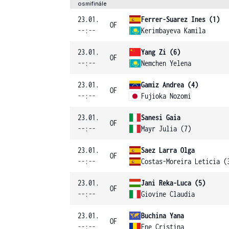
osmifinále
23.01.
Ferrer-Suarez Ines (1)
OF
--:--
Kerimbayeva Kamila
23.01.
Yang Zi (6)
OF
--:--
Nemchen Yelena
23.01.
Gamiz Andrea (4)
OF
--:--
Fujioka Nozomi
23.01.
Sanesi Gaia
OF
--:--
Mayr Julia (7)
23.01.
Saez Larra Olga
OF
--:--
Costas-Moreira Leticia (
23.01.
Jani Reka-Luca (5)
OF
--:--
Giovine Claudia
23.01.
Buchina Yana
OF
--:--
Ene Cristina