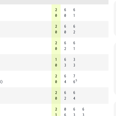
2
6
6
0
0
1
2
6
6
0
0
2
2
6
6
0
2
1
1
6
3
0
3
3
2
6
7
5
3)
0
4
6
2
6
6
0
2
4
2
0
6
6
1
6
3
3