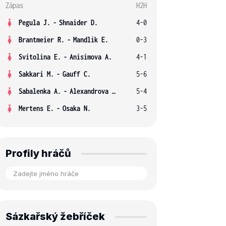
Zápas
H2H
Pegula J.
-
Shnaider D.
4-0
Brantmeier R.
-
Mandlik E.
0-3
Svitolina E.
-
Anisimova A.
4-1
Sakkari M.
-
Gauff C.
5-6
Sabalenka A.
-
Alexandrova E.
5-4
Mertens E.
-
Osaka N.
3-5
Profily hráčů
Sázkařský žebříček