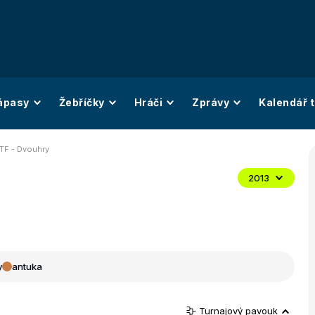
ápasy
Žebříčky
Hráči
Zprávy
Kalendář t
ITF - Dvouhry
2013
y
antuka
Turnajový pavouk