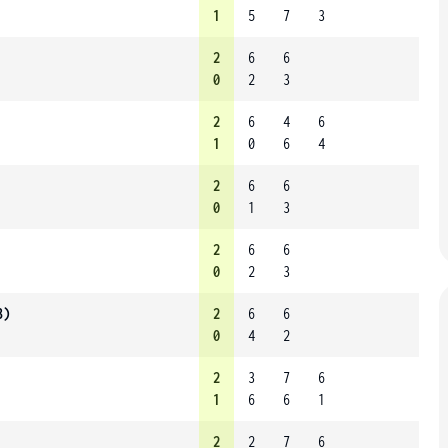
1
5
7
3
2
6
6
0
2
3
2
6
4
6
1
0
6
4
2
6
6
0
1
3
2
6
6
0
2
3
3)
2
6
6
0
4
2
2
3
7
6
1
6
6
1
2
2
7
6