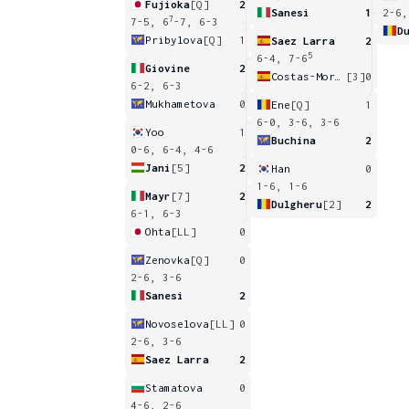
Fujioka
[Q]
2
Sanesi
1
2-6,
7
7-5, 6
-7, 6-3
D
Pribylova
[Q]
1
Saez Larra
2
5
6-4, 7-6
Giovine
2
Costas-Moreira
[3]
0
6-2, 6-3
Mukhametova
0
Ene
[Q]
1
6-0, 3-6, 3-6
Yoo
1
Buchina
2
0-6, 6-4, 4-6
Jani
[5]
2
Han
0
1-6, 1-6
Mayr
[7]
2
Dulgheru
[2]
2
6-1, 6-3
Ohta
[LL]
0
Zenovka
[Q]
0
2-6, 3-6
Sanesi
2
Novoselova
[LL]
0
2-6, 3-6
Saez Larra
2
Stamatova
0
4-6, 2-6