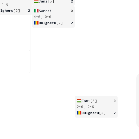
Jani
[5]
2
 1-6
ulgheru
[2]
2
Sanesi
0
4-6, 0-6
Dulgheru
[2]
2
Jani
[5]
0
2-6, 2-6
Dulgheru
[2]
2