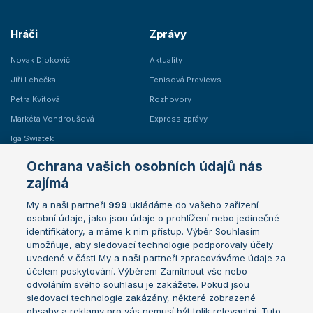
Hráči
Zprávy
Novak Djokovič
Aktuality
Jiří Lehečka
Tenisová Previews
Petra Kvitová
Rozhovory
Markéta Vondroušová
Express zprávy
Iga Swiatek
Marie Bouzková
Ochrana vašich osobních údajů nás
Žebříčky
Kalendář turnajů
zajímá
My a naši partneři
999
ukládáme do vašeho zařízení
Žebříček ATP (muži)
Australian Open
osobní údaje, jako jsou údaje o prohlížení nebo jedinečné
Žebříček WTA (ženy)
French Open
identifikátory, a máme k nim přístup. Výběr Souhlasím
umožňuje, aby sledovací technologie podporovaly účely
Sázkařský žebříček
Wimbledon
uvedené v části My a naši partneři zpracováváme údaje za
US Open
účelem poskytování. Výběrem Zamítnout vše nebo
odvoláním svého souhlasu je zakážete. Pokud jsou
Turnaj mistrů
sledovací technologie zakázány, některé zobrazené
Turnaj mistryň
obsahy a reklamy pro vás nemusí být tolik relevantní. Tuto