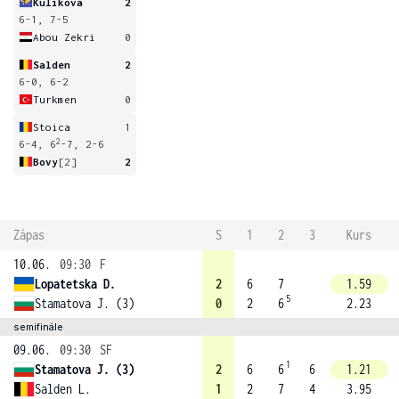
Kulikova
2
6-1, 7-5
Abou Zekri
0
Salden
2
6-0, 6-2
Turkmen
0
Stoica
1
2
6-4, 6
-7, 2-6
Bovy
[2]
2
Zápas
S
1
2
3
Kurs
10.06.
09:30
F
Lopatetska D.
2
6
7
1.59
5
Stamatova J. (3)
0
2
6
2.23
semifinále
09.06.
09:30
SF
1
Stamatova J. (3)
2
6
6
6
1.21
Salden L.
1
2
7
4
3.95