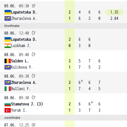
09.06.
09:30
SF
Lopatetska D.
2
4
6
6
1.35
Zhuravleva A.
1
6
2
0
2.84
čtvrtfinále
08.06.
12:40
ČF
Lopatetska D.
2
6
6
Luikham J.
0
3
0
08.06.
09:40
ČF
Salden L.
2
5
7
6
Kulikova Y.
1
7
5
2
08.06.
09:30
ČF
4
Zhuravleva A.
2
6
6
7
Bullani F.
1
7
4
5
08.06.
09:30
ČF
4
Stamatova J. (3)
2
6
6
6
Yoruk I.
1
3
7
3
osmifinále
07.06.
12:25
OF