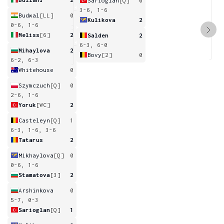
Sarioglan
[Q]
0
3-6, 1-6
Budwal
[LL]
0
Kulikova
2
0-6, 1-6
Meliss
[6]
2
Salden
2
6-3, 6-0
Mihaylova
2
Bovy
[2]
0
6-2, 6-3
Whitehouse
0
Szymczuch
[Q]
0
2-6, 1-6
Yoruk
[WC]
2
Casteleyn
[Q]
1
6-3, 1-6, 3-6
Tatarus
2
Mikhaylova
[Q]
0
0-6, 1-6
Stamatova
[3]
2
Arshinkova
0
5-7, 0-3
Sarioglan
[Q]
1