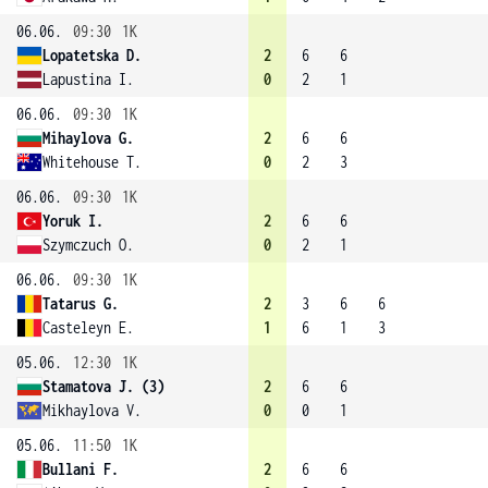
06.06.
09:30
1K
Lopatetska D.
2
6
6
Lapustina I.
0
2
1
06.06.
09:30
1K
Mihaylova G.
2
6
6
Whitehouse T.
0
2
3
06.06.
09:30
1K
Yoruk I.
2
6
6
Szymczuch O.
0
2
1
06.06.
09:30
1K
Tatarus G.
2
3
6
6
Casteleyn E.
1
6
1
3
05.06.
12:30
1K
Stamatova J. (3)
2
6
6
Mikhaylova V.
0
0
1
05.06.
11:50
1K
Bullani F.
2
6
6