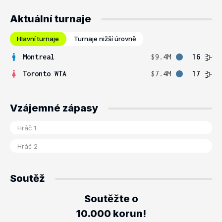
Aktuální turnaje
Hlavní turnaje
Turnaje nižší úrovně
Montreal
$9.4M
16
Toronto WTA
$7.4M
17
Vzájemné zápasy
Soutěž
Soutěžte o
10.000 korun!