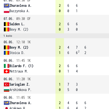
07.06.
09:30
OF
Zhuravleva A.
2
6
6
Buczynska A.
0
0
1
07.06.
09:30
OF
Salden L.
2
6
6
Bovy M. (2)
0
3
0
1. kolo
06.06.
12:10
1K
Bovy M. (2)
2
4
7
6
2
Stoica D.
1
6
6
2
06.06.
11:45
1K
Bilardo F. (1)
2
6
6
Mettraux M.
0
1
4
06.06.
11:20
1K
Sarioglan Z.
1
7
3
Arshinkova P.
0
5
0
06.06.
11:05
1K
Zhuravleva A.
2
4
6
6
Arakawa H.
1
6
4
2