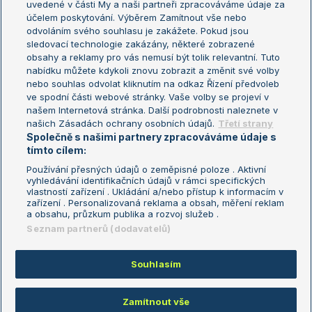
uvedené v části My a naši partneři zpracováváme údaje za
US Open
účelem poskytování. Výběrem Zamítnout vše nebo
odvoláním svého souhlasu je zakážete. Pokud jsou
Turnaj mistrů
sledovací technologie zakázány, některé zobrazené
Turnaj mistryň
obsahy a reklamy pro vás nemusí být tolik relevantní. Tuto
Aktualní trendy
nabídku můžete kdykoli znovu zobrazit a změnit své volby
nebo souhlas odvolat kliknutím na odkaz Řízení předvoleb
ve spodní části webové stránky. Vaše volby se projeví v
Fotbalové přestupy
našem Internetová stránka. Další podrobnosti naleznete v
Livesport Daily
našich Zásadách ochrany osobních údajů.
Třetí strany
Společně s našimi partnery zpracováváme údaje s
LS Prague Open
tímto cílem:
Používání přesných údajů o zeměpisné poloze . Aktivní
vyhledávání identifikačních údajů v rámci specifických
vlastností zařízení . Ukládání a/nebo přístup k informacím v
Podmínky užití
Nastavení soukromí
zařízení . Personalizovaná reklama a obsah, měření reklam
GDPR a žurnalistika
Reklama
a obsahu, průzkum publika a rozvoj služeb .
Informace o zpracování osobních
Kontakt
Seznam partnerů (dodavatelů)
údajů
Tiráž
Souhlasím
Copyright © 2008-2026 TenisPortal.cz. Využíváme zpravodajství ČTK.
Zamítnout vše