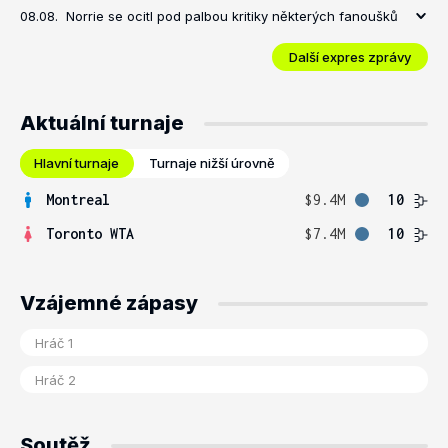
08.08.
Norrie se ocitl pod palbou kritiky některých fanoušků
Další expres zprávy
Aktuální turnaje
Hlavní turnaje
Turnaje nižší úrovně
Montreal
$9.4M
10
Toronto WTA
$7.4M
10
Vzájemné zápasy
Soutěž