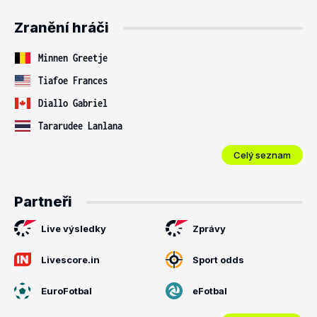
Zranění hráči
Minnen Greetje
Tiafoe Frances
Diallo Gabriel
Tararudee Lanlana
Celý seznam
Partneři
Live výsledky
Zprávy
Livescore.in
Sport odds
EuroFotbal
eFotbal