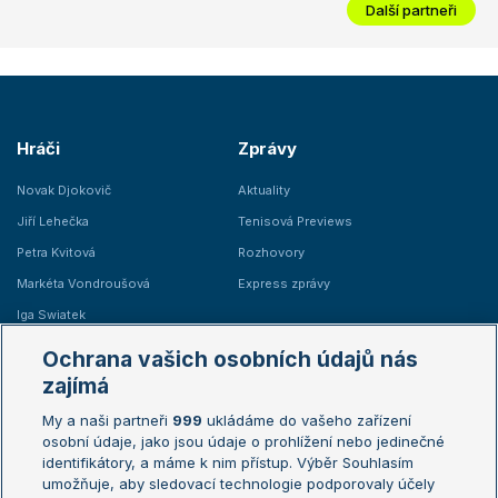
Další partneři
Hráči
Zprávy
Novak Djokovič
Aktuality
Jiří Lehečka
Tenisová Previews
Petra Kvitová
Rozhovory
Markéta Vondroušová
Express zprávy
Iga Swiatek
Marie Bouzková
Ochrana vašich osobních údajů nás
Žebříčky
Kalendář turnajů
zajímá
My a naši partneři
999
ukládáme do vašeho zařízení
Žebříček ATP (muži)
Australian Open
osobní údaje, jako jsou údaje o prohlížení nebo jedinečné
Žebříček WTA (ženy)
French Open
identifikátory, a máme k nim přístup. Výběr Souhlasím
umožňuje, aby sledovací technologie podporovaly účely
Sázkařský žebříček
Wimbledon