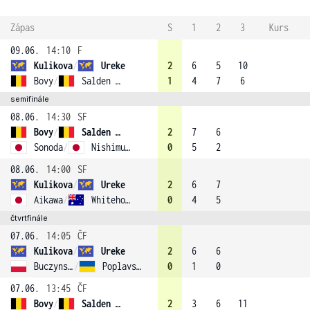
Zápas
S
1
2
3
Kurs
09.06.
14:10
F
Kulikova
/
Ureke
2
6
5
10
Bovy
/
Salden (2)
1
4
7
6
semifinále
08.06.
14:30
SF
Bovy
/
Salden (2)
2
7
6
Sonoda
/
Nishimura
0
5
2
08.06.
14:00
SF
Kulikova
/
Ureke
2
6
7
Aikawa
/
Whitehouse
0
4
5
čtvrtfinále
07.06.
14:05
ČF
Kulikova
/
Ureke
2
6
6
Buczynska
/
Poplavska
0
1
0
07.06.
13:45
ČF
Bovy
/
Salden (2)
2
3
6
11