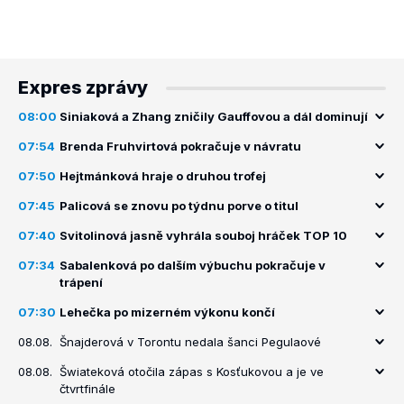
Expres zprávy
08:00
Siniaková a Zhang zničily Gauffovou a dál dominují
07:54
Brenda Fruhvirtová pokračuje v návratu
07:50
Hejtmánková hraje o druhou trofej
07:45
Palicová se znovu po týdnu porve o titul
07:40
Svitolinová jasně vyhrála souboj hráček TOP 10
07:34
Sabalenková po dalším výbuchu pokračuje v
trápení
07:30
Lehečka po mizerném výkonu končí
08.08.
Šnajderová v Torontu nedala šanci Pegulaové
08.08.
Šwiateková otočila zápas s Kosťukovou a je ve
čtvrtfinále