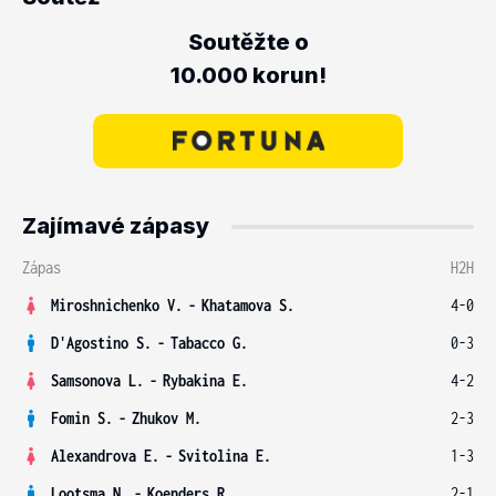
Soutěžte o
10.000 korun!
Zajímavé zápasy
Zápas
H2H
Miroshnichenko V.
-
Khatamova S.
4-0
D'Agostino S.
-
Tabacco G.
0-3
Samsonova L.
-
Rybakina E.
4-2
Fomin S.
-
Zhukov M.
2-3
Alexandrova E.
-
Svitolina E.
1-3
Lootsma N.
-
Koenders R.
2-1