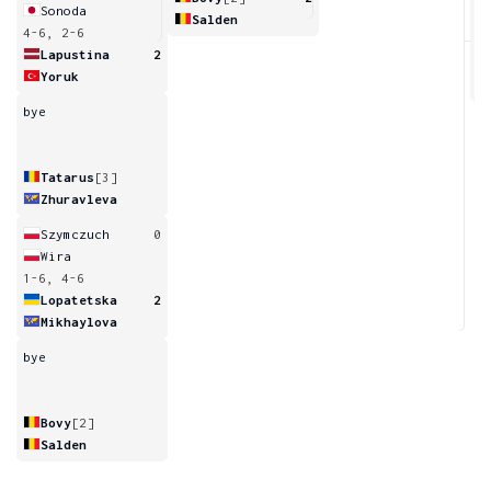
Sonoda
Salden
4-6, 2-6
6
Lapustina
2
Yoruk
bye
Tatarus
[3]
Zhuravleva
Szymczuch
0
Wira
1-6, 4-6
Lopatetska
2
Mikhaylova
bye
Bovy
[2]
Salden