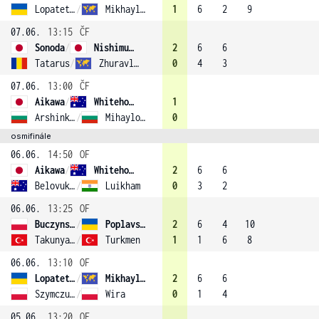
Lopatetska
/
Mikhaylova
1
6
2
9
07.06.
13:15
ČF
Sonoda
/
Nishimura
2
6
6
Tatarus
/
Zhuravleva (3)
0
4
3
07.06.
13:00
ČF
Aikawa
/
Whitehouse
1
Arshinkova
/
Mihaylova (1)
0
osmifinále
06.06.
14:50
OF
Aikawa
/
Whitehouse
2
6
6
Belovukovic
/
Luikham
0
3
2
06.06.
13:25
OF
Buczynska
/
Poplavska
2
6
4
10
Takunyaci
/
Turkmen
1
1
6
8
06.06.
13:10
OF
Lopatetska
/
Mikhaylova
2
6
6
Szymczuch
/
Wira
0
1
4
05.06.
13:20
OF