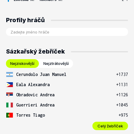
Profily hráčů
Sázkařský žebříček
Nejziskovější
Nejztrátovější
Cerundolo Juan Manuel
+1737
Eala Alexandra
+1131
Obradovic Andrea
+1126
Guerrieri Andrea
+1045
Torres Tiago
+975
Celý žebříček