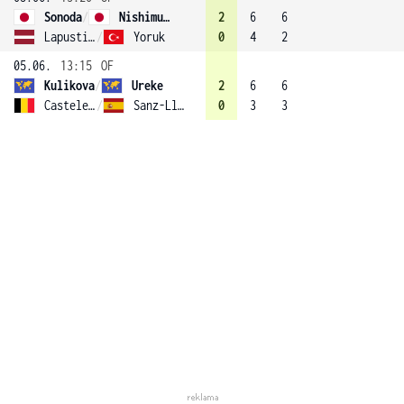
Sonoda
/
Nishimura
2
6
6
Lapustina
/
Yoruk
0
4
2
05.06.
13:15
OF
Kulikova
/
Ureke
2
6
6
Casteleyn
/
Sanz-Llaneza Fernandez
0
3
3