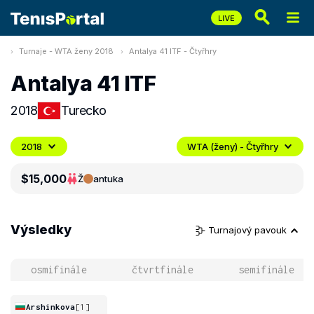
Turnaje - WTA ženy 2018
Antalya 41 ITF - Čtyřhry
Antalya 41 ITF
2018
Turecko
2018
WTA (ženy) - Čtyřhry
$15,000
Ž
antuka
Výsledky
Turnajový pavouk
osmifinále
čtvrtfinále
semifinále
Arshinkova
[1]