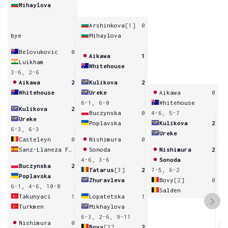
Mihaylova
Arshinkova
[1]
0
bye
Mihaylova
Belovukovic
0
Aikawa
1
Luikham
Whitehouse
3-6, 2-6
Aikawa
2
Kulikova
2
Whitehouse
Ureke
Aikawa
0
6-1, 6-0
Whitehouse
Kulikova
2
Buczynska
0
4-6, 5-7
Ureke
Poplavska
Kulikova
2
6-3, 6-3
Ureke
Casteleyn
0
Nishimura
0
Sanz-Llaneza Fernandez
Sonoda
Nishimura
2
4-6, 3-6
Sonoda
Buczynska
2
Tatarus
[3]
2
7-5, 6-2
Poplavska
Zhuravleva
Bovy
[2]
0
6-1, 4-6, 10-8
Salden
Takunyaci
1
Lopatetska
1
Turkmen
Mikhaylova
6-3, 2-6, 9-11
Nishimura
0
Bovy
[2]
2