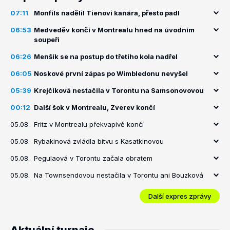
07:11
Monfils nadělil Tienovi kanára, přesto padl
06:53
Medveděv končí v Montrealu hned na úvodním
soupeři
06:26
Menšík se na postup do třetího kola nadřel
06:05
Noskové první zápas po Wimbledonu nevyšel
05:39
Krejčíková nestačila v Torontu na Samsonovovou
00:12
Další šok v Montrealu, Zverev končí
05.08.
Fritz v Montrealu překvapivě končí
05.08.
Rybakinová zvládla bitvu s Kasatkinovou
05.08.
Pegulaová v Torontu začala obratem
05.08.
Na Townsendovou nestačila v Torontu ani Bouzková
Další expres zprávy