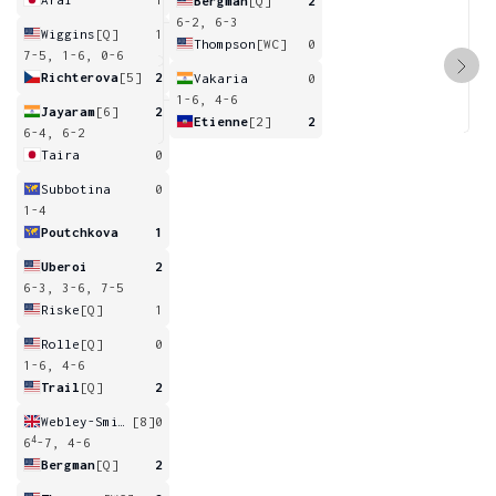
Bergman
[Q]
2
6-2, 6-3
Wiggins
[Q]
1
Thompson
[WC]
0
7-5, 1-6, 0-6
Richterova
[5]
2
Vakaria
0
1-6, 4-6
Jayaram
[6]
2
Etienne
[2]
2
6-4, 6-2
Taira
0
Subbotina
0
1-4
Poutchkova
1
Uberoi
2
6-3, 3-6, 7-5
Riske
[Q]
1
Rolle
[Q]
0
1-6, 4-6
Trail
[Q]
2
Webley-Smith
[8]
0
4
6
-7, 4-6
Bergman
[Q]
2