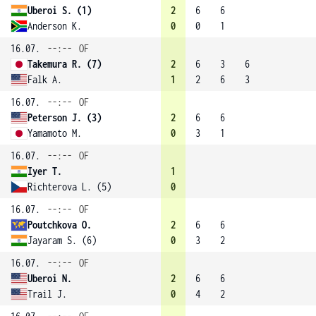
Uberoi S. (1)
2
6
6
Anderson K.
0
0
1
16.07.
--:--
OF
Takemura R. (7)
2
6
3
6
Falk A.
1
2
6
3
16.07.
--:--
OF
Peterson J. (3)
2
6
6
Yamamoto M.
0
3
1
16.07.
--:--
OF
Iyer T.
1
Richterova L. (5)
0
16.07.
--:--
OF
Poutchkova O.
2
6
6
Jayaram S. (6)
0
3
2
16.07.
--:--
OF
Uberoi N.
2
6
6
Trail J.
0
4
2