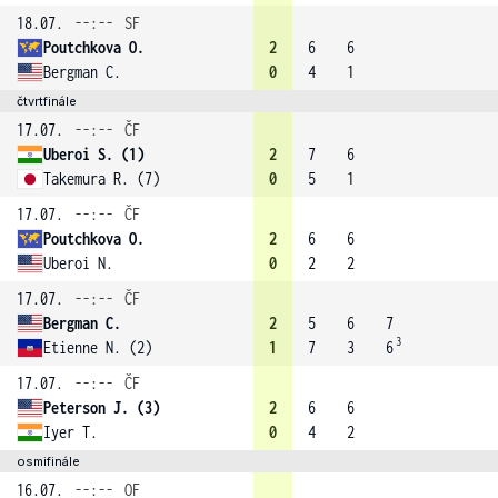
18.07.
--:--
SF
Poutchkova O.
2
6
6
Bergman C.
0
4
1
čtvrtfinále
17.07.
--:--
ČF
Uberoi S. (1)
2
7
6
Takemura R. (7)
0
5
1
17.07.
--:--
ČF
Poutchkova O.
2
6
6
Uberoi N.
0
2
2
17.07.
--:--
ČF
Bergman C.
2
5
6
7
3
Etienne N. (2)
1
7
3
6
17.07.
--:--
ČF
Peterson J. (3)
2
6
6
Iyer T.
0
4
2
osmifinále
16.07.
--:--
OF