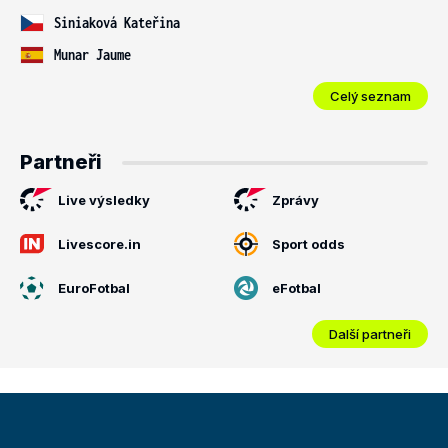
Siniaková Kateřina
Munar Jaume
Celý seznam
Partneři
Live výsledky
Zprávy
Livescore.in
Sport odds
EuroFotbal
eFotbal
Další partneři