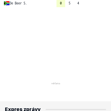
De Beer S.
0
5
4
Expres zprávy