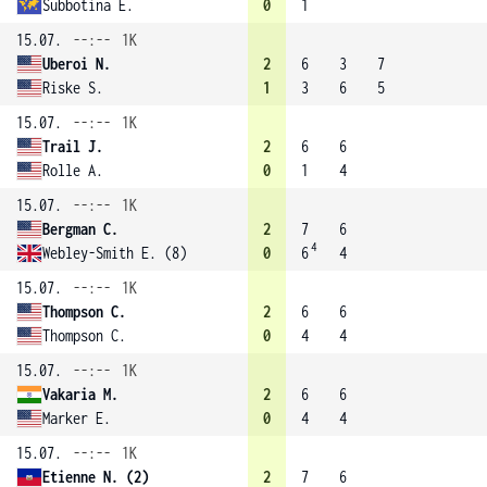
Subbotina E.
0
1
15.07.
--:--
1K
Uberoi N.
2
6
3
7
Riske S.
1
3
6
5
15.07.
--:--
1K
Trail J.
2
6
6
Rolle A.
0
1
4
15.07.
--:--
1K
Bergman C.
2
7
6
4
Webley-Smith E. (8)
0
6
4
15.07.
--:--
1K
Thompson C.
2
6
6
Thompson C.
0
4
4
15.07.
--:--
1K
Vakaria M.
2
6
6
Marker E.
0
4
4
15.07.
--:--
1K
Etienne N. (2)
2
7
6