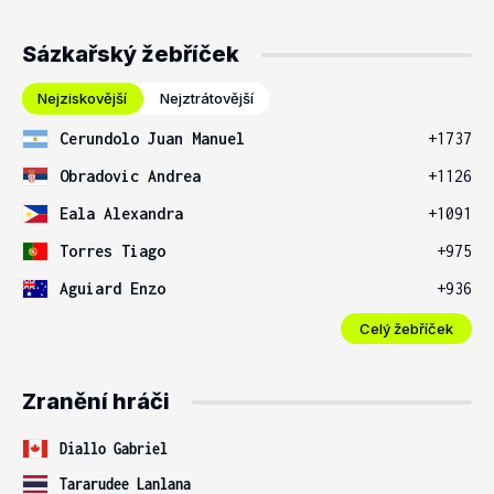
Sázkařský žebříček
Nejziskovější
Nejztrátovější
Cerundolo Juan Manuel
+1737
Obradovic Andrea
+1126
Eala Alexandra
+1091
Torres Tiago
+975
Aguiard Enzo
+936
Celý žebříček
Zranění hráči
Diallo Gabriel
Tararudee Lanlana