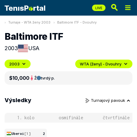
Turnaje - WTA ženy 2003
Baltimore ITF - Dvouhry
Baltimore ITF
2003
USA
2003
WTA (ženy) - Dvouhry
$10,000
Ž
tvrdý p.
Výsledky
Turnajový pavouk
1. kolo
osmifinále
čtvrtfinále
Uberoi
[1]
2