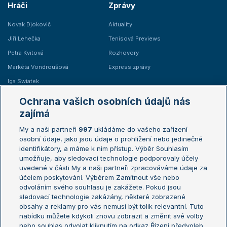
Hráči
Zprávy
Novak Djokovič
Aktuality
Jiří Lehečka
Tenisová Previews
Petra Kvitová
Rozhovory
Markéta Vondroušová
Express zprávy
Iga Swiatek
Marie Bouzková
Ochrana vašich osobních údajů nás
Žebříčky
Kalendář turnajů
zajímá
My a naši partneři
997
ukládáme do vašeho zařízení
Žebříček ATP (muži)
Australian Open
osobní údaje, jako jsou údaje o prohlížení nebo jedinečné
Žebříček WTA (ženy)
French Open
identifikátory, a máme k nim přístup. Výběr Souhlasím
umožňuje, aby sledovací technologie podporovaly účely
Sázkařský žebříček
Wimbledon
uvedené v části My a naši partneři zpracováváme údaje za
US Open
účelem poskytování. Výběrem Zamítnout vše nebo
odvoláním svého souhlasu je zakážete. Pokud jsou
Turnaj mistrů
sledovací technologie zakázány, některé zobrazené
Turnaj mistryň
obsahy a reklamy pro vás nemusí být tolik relevantní. Tuto
Aktualní trendy
nabídku můžete kdykoli znovu zobrazit a změnit své volby
nebo souhlas odvolat kliknutím na odkaz Řízení předvoleb