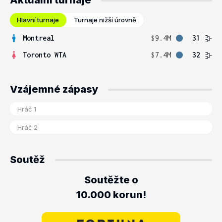
Aktuální turnaje
Hlavní turnaje
Turnaje nižší úrovně
Montreal
$9.4M
31
Toronto WTA
$7.4M
32
Vzájemné zápasy
Soutěž
Soutěžte o
10.000 korun!