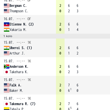
16.07.
--:--
OF
Bergman C.
2
6
6
Thompson C.
0
2
3
16.07.
--:--
OF
Etienne N. (2)
2
6
6
Vakaria M.
0
1
4
1. kolo
15.07.
--:--
1K
Uberoi S. (1)
2
6
6
Arthur J.
0
1
2
15.07.
--:--
1K
Anderson K.
2
6
6
Takehara K.
0
2
3
15.07.
--:--
1K
Falk A.
2
7
6
1
Baker M.
0
6
0
15.07.
--:--
1K
Takemura R. (7)
2
7
6
5
Zabala P.
0
6
4