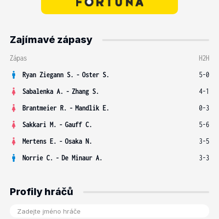
Zajímavé zápasy
Zápas
H2H
Ryan Ziegann S.
-
Oster S.
5-0
Sabalenka A.
-
Zhang S.
4-1
Brantmeier R.
-
Mandlik E.
0-3
Sakkari M.
-
Gauff C.
5-6
Mertens E.
-
Osaka N.
3-5
Norrie C.
-
De Minaur A.
3-3
Profily hráčů