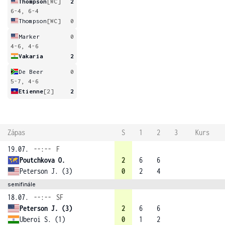
Thompson
[WC]
2
6-4, 6-4
Thompson
[WC]
0
Marker
0
4-6, 4-6
Vakaria
2
De Beer
0
5-7, 4-6
Etienne
[2]
2
Zápas
S
1
2
3
Kurs
19.07.
--:--
F
Poutchkova O.
2
6
6
Peterson J. (3)
0
2
4
semifinále
18.07.
--:--
SF
Peterson J. (3)
2
6
6
Uberoi S. (1)
0
1
2