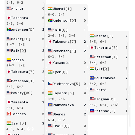
6-1, 6-2
Arthur
0
Uberoi
[1]
2
6-0, 6-1
Takehara
0
Anderson
[Q]
0
2-6, 3-6
Anderson
[Q]
2
Falk
[Q]
1
2-6, 6-3, 3-6
Uberoi
[1]
2
Baker
[LL]
0
Takemura
[7]
2
7-5, 6-1
1
6
-7, 0-6
Takemura
[7]
0
Falk
[Q]
2
Peterson
[3]
2
6-3, 6-1
Peterson
[3]
2
Zabala
0
Yamamoto
0
6-4, 6-2
5
6
-7, 4-6
Iyer
[Q]
0
Takemura
[7]
2
Iyer
[Q]
1
Poutchkova
2
Peterson
[3]
2
Richterova
[5]
0
6-2, 6-2
6-0, 6-2
Uberoi
0
Mowery
[WC]
0
Jayaram
[6]
0
1
3-6, 2-6
Bergman
[Q]
2
Yamamoto
2
3
Poutchkova
2
5-7, 6-3, 7-6
6-1, 6-3
Etienne
[2]
1
Ionesco
0
Uberoi
2
6
6-4, 6-2
Iyer
[Q]
2
Trail
[Q]
0
4-6, 6-4, 6-3
Arai
1