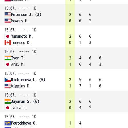
15.07.
--:--
1K
Peterson J. (3)
2
6
6
Mowery E.
0
0
2
15.07.
--:--
1K
Yamamoto M.
2
6
6
Ionesco K.
0
1
3
15.07.
--:--
1K
Iyer T.
2
4
6
6
Arai M.
1
6
4
3
15.07.
--:--
1K
Richterova L. (5)
2
5
6
6
Wiggins D.
1
7
1
0
15.07.
--:--
1K
Jayaram S. (6)
2
6
6
Taira T.
0
4
2
15.07.
--:--
1K
Poutchkova O.
1
4