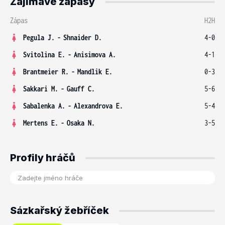
Zajímavé zápasy
Zápas
H2H
Pegula J.
-
Shnaider D.
4-0
Svitolina E.
-
Anisimova A.
4-1
Brantmeier R.
-
Mandlik E.
0-3
Sakkari M.
-
Gauff C.
5-6
Sabalenka A.
-
Alexandrova E.
5-4
Mertens E.
-
Osaka N.
3-5
Profily hráčů
Sázkařský žebříček