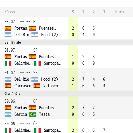
Zápas
S
1
2
3
Kurs
03.07.
--:--
F
Portas
/
Puentes-Alcaniz
2
6
6
Del Rio
/
Hood (2)
0
4
0
semifinále
01.07.
--:--
SF
Portas
/
Puentes-Alcaniz
1
2
3
Galimberti
/
Santopadre
0
6
0
01.07.
--:--
SF
Del Rio
/
Hood (2)
2
7
4
6
Carrasco
/
Velasco (4)
1
6
6
4
čtvrtfinále
30.06.
--:--
ČF
Portas
/
Puentes-Alcaniz
2
7
7
Garcia
/
Testa
0
6
5
30.06.
--:--
ČF
Galimberti
/
Santopadre
2
6
6
7