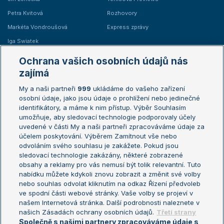
Petra Kvitová
Rozhovory
Markéta Vondroušová
Express zprávy
Iga Swiatek
Marie Bouzková
Ochrana vašich osobních údajů nás
Žebříčky
Kalendář turnajů
zajímá
My a naši partneři
999
ukládáme do vašeho zařízení
Žebříček ATP (muži)
Australian Open
osobní údaje, jako jsou údaje o prohlížení nebo jedinečné
Žebříček WTA (ženy)
French Open
identifikátory, a máme k nim přístup. Výběr Souhlasím
umožňuje, aby sledovací technologie podporovaly účely
Sázkařský žebříček
Wimbledon
uvedené v části My a naši partneři zpracováváme údaje za
US Open
účelem poskytování. Výběrem Zamítnout vše nebo
odvoláním svého souhlasu je zakážete. Pokud jsou
Turnaj mistrů
sledovací technologie zakázány, některé zobrazené
Turnaj mistryň
obsahy a reklamy pro vás nemusí být tolik relevantní. Tuto
Aktualní trendy
nabídku můžete kdykoli znovu zobrazit a změnit své volby
nebo souhlas odvolat kliknutím na odkaz Řízení předvoleb
ve spodní části webové stránky. Vaše volby se projeví v
Fotbalové přestupy
našem Internetová stránka. Další podrobnosti naleznete v
Livesport Daily
našich Zásadách ochrany osobních údajů.
Třetí strany
Společně s našimi partnery zpracováváme údaje s
LS Prague Open