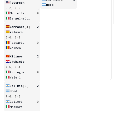
Peterson
Hood
6-2, 6-2
6
Martelli
0
Sanguinetti
Carrasco
[4]
2
Velasco
6-0, 6-2
Pescariu
0
Voinea
Kitinov
2
Ljubicic
7-6, 6-4
Ardinghi
0
Valeri
Del Rio
[2]
2
Hood
7-6, 7-6
Calleri
0
Messori