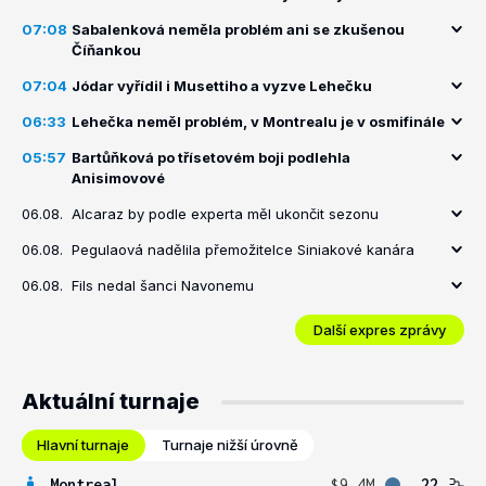
07:08
Sabalenková neměla problém ani se zkušenou
Číňankou
07:04
Jódar vyřídil i Musettiho a vyzve Lehečku
06:33
Lehečka neměl problém, v Montrealu je v osmifinále
05:57
Bartůňková po třísetovém boji podlehla
Anisimovové
06.08.
Alcaraz by podle experta měl ukončit sezonu
06.08.
Pegulaová nadělila přemožitelce Siniakové kanára
06.08.
Fils nedal šanci Navonemu
Další expres zprávy
Aktuální turnaje
Hlavní turnaje
Turnaje nižší úrovně
Montreal
$9.4M
22