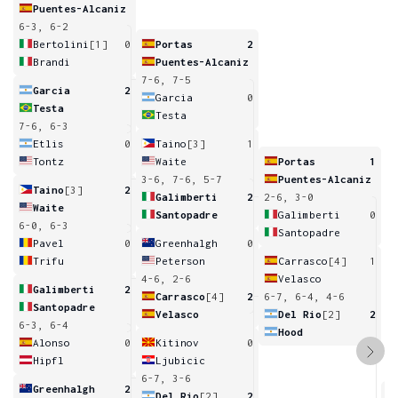
Puentes-Alcaniz
6-3, 6-2
Bertolini
[1]
0
Portas
2
Brandi
Puentes-Alcaniz
7-6, 7-5
Garcia
2
Garcia
0
Testa
Testa
7-6, 6-3
Etlis
0
Taino
[3]
1
Tontz
Waite
Portas
1
3-6, 7-6, 5-7
Puentes-Alcaniz
Taino
[3]
2
Galimberti
2
2-6, 3-0
Waite
Santopadre
Galimberti
0
6-0, 6-3
Santopadre
Pavel
0
Greenhalgh
0
Trifu
Peterson
Carrasco
[4]
1
4-6, 2-6
Velasco
Galimberti
2
Carrasco
[4]
2
6-7, 6-4, 4-6
Santopadre
Velasco
Del Rio
[2]
2
6-3, 6-4
Hood
Alonso
0
Kitinov
0
Hipfl
Ljubicic
6-7, 3-6
Greenhalgh
2
Del Rio
[2]
2