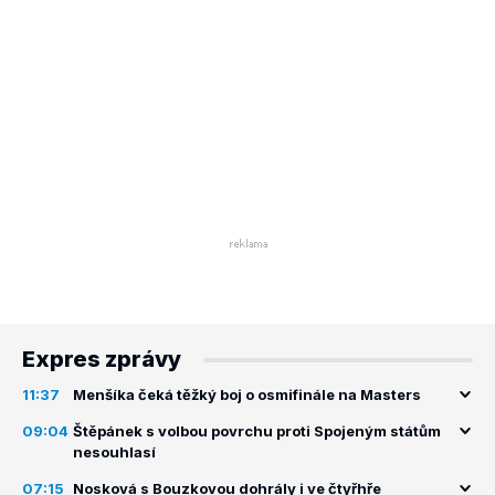
Expres zprávy
11:37
Menšíka čeká těžký boj o osmifinále na Masters
09:04
Štěpánek s volbou povrchu proti Spojeným státům
nesouhlasí
07:15
Nosková s Bouzkovou dohrály i ve čtyřhře