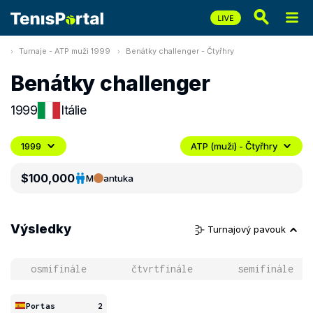
Turnaje - ATP muži 1999
Benátky challenger - Čtyřhry
Benátky challenger
1999
Itálie
1999
ATP (muži) - Čtyřhry
$100,000
M
antuka
Výsledky
Turnajový pavouk
osmifinále
čtvrtfinále
semifinále
Portas
2