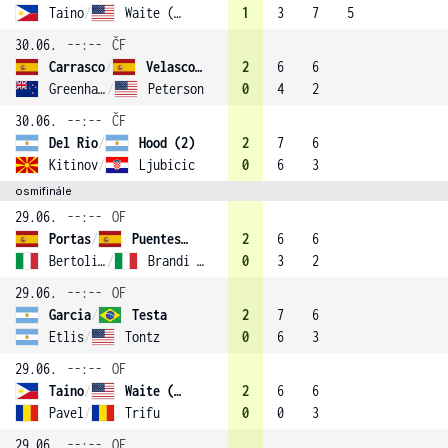
Taino
/
Waite (3)
1
3
7
5
30.06.
--:--
ČF
Carrasco
/
Velasco (4)
2
6
6
Greenhalgh
/
Peterson
0
4
2
30.06.
--:--
ČF
Del Rio
/
Hood (2)
2
7
6
Kitinov
/
Ljubicic
0
6
3
osmifinále
29.06.
--:--
OF
Portas
/
Puentes-Alcaniz
2
6
6
Bertolini
/
Brandi (1)
0
3
2
29.06.
--:--
OF
Garcia
/
Testa
2
7
6
Etlis
/
Tontz
0
6
3
29.06.
--:--
OF
Taino
/
Waite (3)
2
6
6
Pavel
/
Trifu
0
0
3
29.06.
--:--
OF