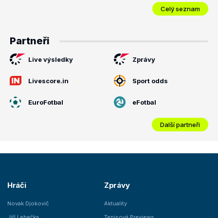
Celý seznam
Partneři
Live výsledky
Zprávy
Livescore.in
Sport odds
EuroFotbal
eFotbal
Další partneři
Hráči
Zprávy
Novak Djokovič
Aktuality
Jiří Lehečka
Tenisová Previews