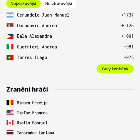
Nejziskovější
Nejztrátovější
Cerundolo Juan Manuel
+1737
Obradovic Andrea
+1126
Eala Alexandra
+1091
Guerrieri Andrea
+981
Torres Tiago
+975
Celý žebříček
Zranění hráči
Minnen Greetje
Tiafoe Frances
Diallo Gabriel
Tararudee Lanlana