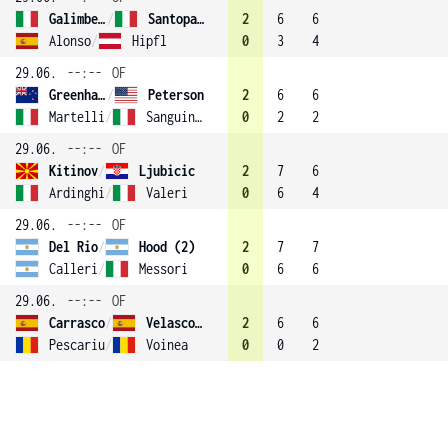
Galimberti
/
Santopadre
2
6
6
Alonso
/
Hipfl
0
3
4
29.06.
--:--
OF
Greenhalgh
/
Peterson
2
6
6
Martelli
/
Sanguinetti
0
2
2
29.06.
--:--
OF
Kitinov
/
Ljubicic
2
7
6
Ardinghi
/
Valeri
0
6
4
29.06.
--:--
OF
Del Rio
/
Hood (2)
2
7
7
Calleri
/
Messori
0
6
6
29.06.
--:--
OF
Carrasco
/
Velasco (4)
2
6
6
Pescariu
/
Voinea
0
0
2