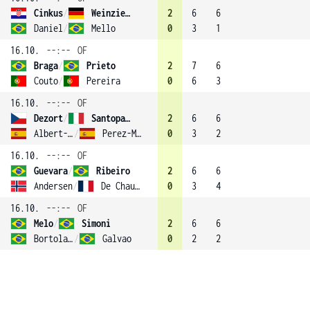
Cinkus
/
Weinzierl
2
6
6
Daniel
/
Mello
0
3
1
16.10.
--:--
OF
Braga
/
Prieto
2
7
6
Couto
/
Pereira
0
6
3
16.10.
--:--
OF
Dezort
/
Santopadre
2
6
6
Albert-Ferrando
/
Perez-Minarro
0
3
2
16.10.
--:--
OF
Guevara
/
Ribeiro
2
6
6
Andersen
/
De Chaunac
0
3
4
16.10.
--:--
OF
Melo
/
Simoni
2
6
6
Bortolatto
/
Galvao
0
2
2