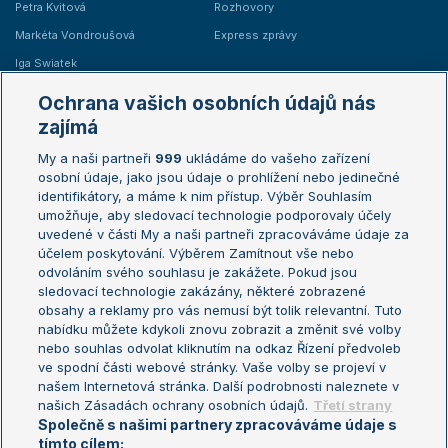
Petra Kvitová
Rozhovory
Markéta Vondroušová
Express zprávy
Iga Swiatek
Marie Bouzková
Ochrana vašich osobních údajů nás
Žebříčky
Kalendář turnajů
zajímá
My a naši partneři
999
ukládáme do vašeho zařízení
Žebříček ATP (muži)
Australian Open
osobní údaje, jako jsou údaje o prohlížení nebo jedinečné
Žebříček WTA (ženy)
French Open
identifikátory, a máme k nim přístup. Výběr Souhlasím
umožňuje, aby sledovací technologie podporovaly účely
Sázkařský žebříček
Wimbledon
uvedené v části My a naši partneři zpracováváme údaje za
US Open
účelem poskytování. Výběrem Zamítnout vše nebo
odvoláním svého souhlasu je zakážete. Pokud jsou
Turnaj mistrů
sledovací technologie zakázány, některé zobrazené
Turnaj mistryň
obsahy a reklamy pro vás nemusí být tolik relevantní. Tuto
Aktualní trendy
nabídku můžete kdykoli znovu zobrazit a změnit své volby
nebo souhlas odvolat kliknutím na odkaz Řízení předvoleb
ve spodní části webové stránky. Vaše volby se projeví v
Fotbalové přestupy
našem Internetová stránka. Další podrobnosti naleznete v
Livesport Daily
našich Zásadách ochrany osobních údajů.
Třetí strany
Společně s našimi partnery zpracováváme údaje s
LS Prague Open
tímto cílem: