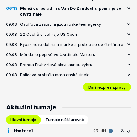
06:13
Menšík si poradil i s Van De Zandschulpem a je ve
čtvrtfinále
09.08.
Gauffová zastavila jízdu ruské teenagerky
09.08.
22 Čechů si zahraje US Open
09.08.
Rybakinová dohnala manko a probila se do čtvrtfinále
09.08.
Mérida je poprvé ve čtvrtfinále Masters
09.08.
Brenda Fruhvirtová slaví jasnou výhru
09.08.
Palicová prohrála maratonské finále
Další expres zprávy
Aktuální turnaje
Hlavní turnaje
Turnaje nižší úrovně
Montreal
$9.4M
8