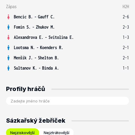
Zápas
H2H
Bencic B.
-
Gauff C.
2-6
Fomin S.
-
Zhukov M.
2-3
Alexandrova E.
-
Svitolina E.
1-3
Lootsma N.
-
Koenders R.
2-1
Menšík J.
-
Shelton B.
2-1
Sultanov K.
-
Binda A.
1-1
Profily hráčů
Sázkařský žebříček
Nejziskovější
Nejztrátovější