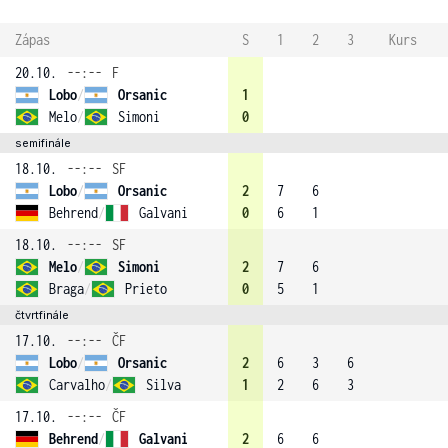
Zápas
S
1
2
3
Kurs
20.10.
--:--
F
Lobo
/
Orsanic
1
Melo
/
Simoni
0
semifinále
18.10.
--:--
SF
Lobo
/
Orsanic
2
7
6
Behrend
/
Galvani
0
6
1
18.10.
--:--
SF
Melo
/
Simoni
2
7
6
Braga
/
Prieto
0
5
1
čtvrtfinále
17.10.
--:--
ČF
Lobo
/
Orsanic
2
6
3
6
Carvalho
/
Silva
1
2
6
3
17.10.
--:--
ČF
Behrend
/
Galvani
2
6
6