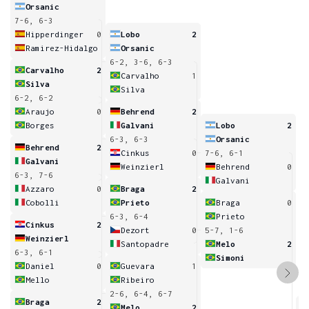
Orsanic
7-6, 6-3
Hipperdinger
0
Lobo
2
Ramirez-Hidalgo
Orsanic
6-2, 3-6, 6-3
Carvalho
2
Carvalho
1
Silva
Silva
6-2, 6-2
Araujo
0
Behrend
2
Borges
Galvani
Lobo
2
6-3, 6-3
Orsanic
Behrend
2
Cinkus
0
7-6, 6-1
Galvani
Weinzierl
Behrend
0
6-3, 7-6
Galvani
Azzaro
0
Braga
2
Cobolli
Prieto
Braga
0
6-3, 6-4
Prieto
Cinkus
2
Dezort
0
5-7, 1-6
Weinzierl
Santopadre
Melo
2
6-3, 6-1
Simoni
Daniel
0
Guevara
1
Mello
Ribeiro
2-6, 6-4, 6-7
Braga
2
Melo
2