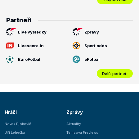
Partneři
Live výsledky
Zprávy
Livescore.in
Sport odds
EuroFotbal
eFotbal
Další partneři
Hráči
Zprávy
Novak Djokovič
Aktuality
Jiří Lehečka
Tenisová Previews