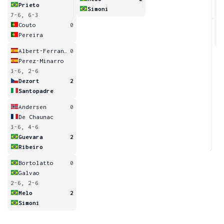
Prieto
Simoni
7-6, 6-3
Couto
0
Pereira
Albert-Ferrando
0
Perez-Minarro
3-6, 2-6
Dezort
2
Santopadre
Andersen
0
De Chaunac
3-6, 4-6
Guevara
2
Ribeiro
Bortolatto
0
Galvao
2-6, 2-6
Melo
2
Simoni