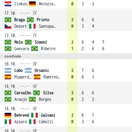
Cinkus
/
Weinzierl
0
3
3
17.10.
--:--
ČF
Braga
/
Prieto
2
6
6
Dezort
/
Santopadre
0
3
4
17.10.
--:--
ČF
Melo
/
Simoni
2
6
4
7
Guevara
/
Ribeiro
1
2
6
6
osmifinále
16.10.
--:--
OF
Lobo
/
Orsanic
2
7
6
Hipperdinger
/
Ramirez-Hidalgo
0
6
3
16.10.
--:--
OF
Carvalho
/
Silva
2
6
6
Araujo
/
Borges
0
2
2
16.10.
--:--
OF
Behrend
/
Galvani
2
6
7
Azzaro
/
Cobolli
0
3
6
16.10.
--:--
OF