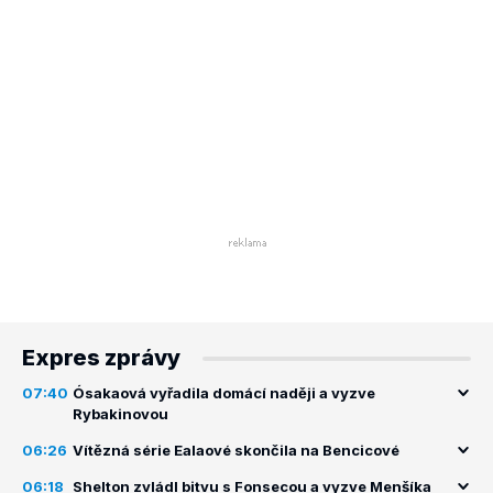
Expres zprávy
07:40
Ósakaová vyřadila domácí naději a vyzve
Rybakinovou
06:26
Vítězná série Ealaové skončila na Bencicové
06:18
Shelton zvládl bitvu s Fonsecou a vyzve Menšíka