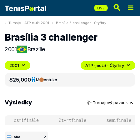
Turnaje - ATP muži 2001
Brasília 3 challenger - Čtyřhry
Brasília 3 challenger
2001
Brazílie
2001
ATP (muži) - Čtyřhry
$25,000
M
antuka
Výsledky
Turnajový pavouk
osmifinále
čtvrtfinále
semifinále
Lobo
2