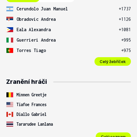
Cerundolo Juan Manuel
+1737
Obradovic Andrea
+1126
Eala Alexandra
+1081
Guerrieri Andrea
+995
Torres Tiago
+975
Celý žebříček
Zranění hráči
Minnen Greetje
Tiafoe Frances
Diallo Gabriel
Tararudee Lanlana
Celý seznam