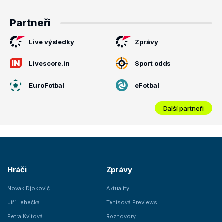
Partneři
Live výsledky
Zprávy
Livescore.in
Sport odds
EuroFotbal
eFotbal
Další partneři
Hráči
Zprávy
Novak Djokovič
Aktuality
Jiří Lehečka
Tenisová Previews
Petra Kvitová
Rozhovory