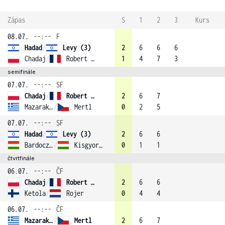
Zápas
S
1
2
3
Kurs
08.07.
--:--
F
Hadad
/
Levy (3)
2
6
6
6
Chadaj
/
Robert (1)
1
4
7
3
semifinále
07.07.
--:--
SF
Chadaj
/
Robert (1)
2
6
7
Mazarakis
/
Mertl
0
2
5
07.07.
--:--
SF
Hadad
/
Levy (3)
2
6
6
Bardoczky
/
Kisgyorgy (2)
0
1
1
čtvrtfinále
06.07.
--:--
ČF
Chadaj
/
Robert (1)
2
6
6
Ketola
/
Rojer
0
4
4
06.07.
--:--
ČF
Mazarakis
/
Mertl
2
6
7