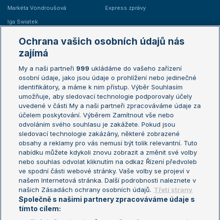
Markéta Vondroušová
Express zprávy
Iga Swiatek
Marie Bouzková
Ochrana vašich osobních údajů nás
Žebříčky
Kalendář turnajů
zajímá
My a naši partneři
999
ukládáme do vašeho zařízení
Žebříček ATP (muži)
Australian Open
osobní údaje, jako jsou údaje o prohlížení nebo jedinečné
Žebříček WTA (ženy)
French Open
identifikátory, a máme k nim přístup. Výběr Souhlasím
umožňuje, aby sledovací technologie podporovaly účely
Sázkařský žebříček
Wimbledon
uvedené v části My a naši partneři zpracováváme údaje za
US Open
účelem poskytování. Výběrem Zamítnout vše nebo
odvoláním svého souhlasu je zakážete. Pokud jsou
Turnaj mistrů
sledovací technologie zakázány, některé zobrazené
Turnaj mistryň
obsahy a reklamy pro vás nemusí být tolik relevantní. Tuto
Aktualní trendy
nabídku můžete kdykoli znovu zobrazit a změnit své volby
nebo souhlas odvolat kliknutím na odkaz Řízení předvoleb
ve spodní části webové stránky. Vaše volby se projeví v
Fotbalové přestupy
našem Internetová stránka. Další podrobnosti naleznete v
Livesport Daily
našich Zásadách ochrany osobních údajů.
Třetí strany
Společně s našimi partnery zpracováváme údaje s
LS Prague Open
tímto cílem: