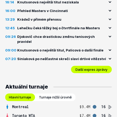
16:14
Knutsonová největší titul nezískala
16:00
Přehled Masters v Cincinnati
13:29
Krádež v přímém přenosu
12:45
Lehečku čeká těžký boj o čtvrtfinále na Masters
09:26
Djokovič chce drastickou změnu tenisových
pravidel
09:00
Knutsonová o největší titul, Palicová o další finále
07:20
Siniaková po nešťastné skreči slaví drtivé vítězství
Další expres zprávy
Aktuální turnaje
Hlavní turnaje
Turnaje nižší úrovně
Montreal
$9.4M
16
Toronto WTA
$7.4M
16