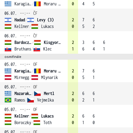
Karagiannis
/
Moraru (4)
0
4
5
06.07.
--:--
ČF
Hadad
/
Levy (3)
2
7
6
Kellner
/
Lukacs
0
5
2
06.07.
--:--
ČF
Bardoczky
/
Kisgyorgy (2)
2
3
6
6
Bruthans
/
Klec
1
6
4
1
osmifinále
05.07.
--:--
OF
Karagiannis
/
Moraru (4)
2
7
6
Mirnegg
/
Mlynarik
0
5
1
05.07.
--:--
OF
Mazarakis
/
Mertl
2
6
6
Ramos
/
Vejmelka
0
2
1
05.07.
--:--
OF
Kellner
/
Lukacs
2
6
6
Boroczky
/
Toth
0
1
0
05.07.
--:--
OF