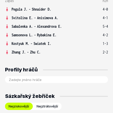
Zápas
H2H
Pegula J.
-
Shnaider D.
4-0
Svitolina E.
-
Anisimova A.
4-1
Sabalenka A.
-
Alexandrova E.
5-4
Samsonova L.
-
Rybakina E.
4-2
Kostyuk M.
-
Swiatek I.
1-3
Zhang J.
-
Zhu C.
2-2
Profily hráčů
Sázkařský žebříček
Nejziskovější
Nejztrátovější