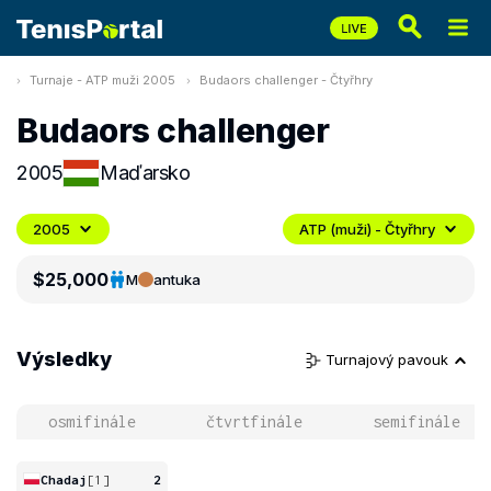
Turnaje - ATP muži 2005
Budaors challenger - Čtyřhry
Budaors challenger
2005
Maďarsko
2005
ATP (muži) - Čtyřhry
$25,000
M
antuka
Výsledky
Turnajový pavouk
osmifinále
čtvrtfinále
semifinále
Chadaj
[1]
2