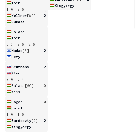
Toth
Kisgyorgy
1-6, 0-6
4
Kellner
[WC]
2
Lukacs
Balazs
1
Toth
6-3, 0-6, 2-6
Hadad
[3]
2
Levy
Bruthans
2
Klec
7-6, 6-4
Balazs
[WC]
0
Kiss
Gagan
0
Hatala
1-6, 1-6
Bardoczky
[2]
2
Kisgyorgy