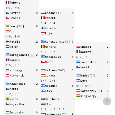
Robert
6-3, 7-6
Navratil
0
Chadaj
[1]
2
Snobel
Robert
6-4, 6-4
Fono
[WC]
0
Ketola
0
Ott
Rojer
1-6, 4-6
Ketola
2
Karagiannis
[4]
0
Rojer
Moraru
Chadaj
[1]
2
4-6, 5-7
Robert
Karagiannis
[4]
2
Mazarakis
2
6-2, 7-5
Moraru
Mertl
Mazarakis
0
7-5, 6-1
Mertl
Mirnegg
0
Kellner
[WC]
0
Mlynarik
Lukacs
Hadad
[3]
2
5-7, 2-6
Levy
Mazarakis
2
Hadad
[3]
2
6-1, 6-1
Mertl
Levy
Bardoczky
[2]
0
6-2, 6-1
Kisgyorgy
Ramos
0
Bruthans
1
Vejmelka
Klec
6-3, 4-6, 1-6
Boroczky
0
Bardoczky
[2]
2