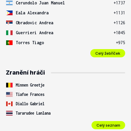
Cerundolo Juan Manuel
+1737
Eala Alexandra
+1131
Obradovic Andrea
+1126
Guerrieri Andrea
+1045
Torres Tiago
+975
Celý žebříček
Zranění hráči
Minnen Greetje
Tiafoe Frances
Diallo Gabriel
Tararudee Lanlana
Celý seznam