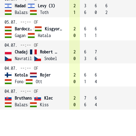
Hadad
/
Levy (3)
2
3
6
6
Balazs
/
Toth
1
6
0
2
05.07.
--:--
OF
Bardoczky
/
Kisgyorgy (2)
2
6
6
Gagan
/
Hatala
0
1
1
04.07.
--:--
OF
Chadaj
/
Robert (1)
2
6
7
Navratil
/
Snobel
0
3
6
04.07.
--:--
OF
Ketola
/
Rojer
2
6
6
Fono
/
Ott
0
1
4
04.07.
--:--
OF
Bruthans
/
Klec
2
7
6
Balazs
/
Kiss
0
6
4