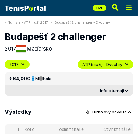
Turnaje - ATP muži 2017
Budapešť 2 challenger - Dvouhry
Budapešť 2 challenger
2017
Maďarsko
2017
ATP (muži) - Dvouhry
€64,000
M
hala
Info o turnaji
Výsledky
Turnajový pavouk
1. kolo
osmifinále
čtvrtfinále