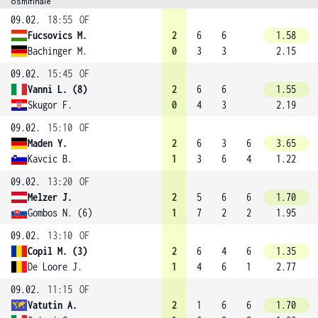
osmifinále
09.02.
18:55
OF
Fucsovics M.
2
6
6
1.58
Bachinger M.
0
3
3
2.15
09.02.
15:45
OF
Vanni L. (8)
2
6
6
1.55
Skugor F.
0
4
3
2.19
09.02.
15:10
OF
Maden Y.
2
6
3
6
3.65
Kavcic B.
1
3
6
4
1.22
09.02.
13:20
OF
Melzer J.
2
5
6
6
1.70
Gombos N. (6)
1
7
2
2
1.95
09.02.
13:10
OF
Copil M. (3)
2
6
4
6
1.35
De Loore J.
1
4
6
1
2.77
09.02.
11:15
OF
Vatutin A.
2
1
6
6
1.70