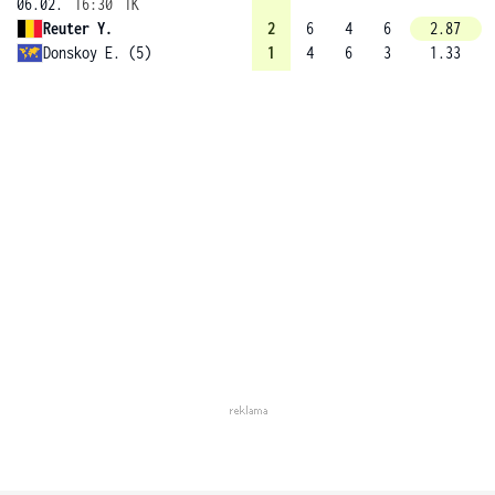
06.02.
16:30
1K
Reuter Y.
2
6
4
6
2.87
Donskoy E. (5)
1
4
6
3
1.33