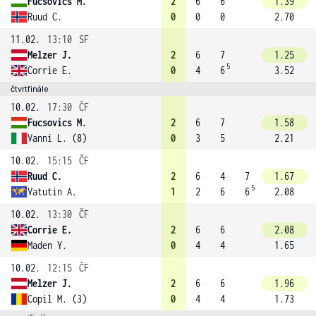
Fucsovics M.
2
6
6
1.39
Ruud C.
0
0
0
2.70
11.02.
13:10
SF
Melzer J.
2
6
7
1.25
5
Corrie E.
0
4
6
3.52
čtvrtfinále
10.02.
17:30
ČF
Fucsovics M.
2
6
7
1.58
Vanni L. (8)
0
3
5
2.21
10.02.
15:15
ČF
Ruud C.
2
6
4
7
1.67
5
Vatutin A.
1
2
6
6
2.08
10.02.
13:30
ČF
Corrie E.
2
6
6
2.08
Maden Y.
0
4
4
1.65
10.02.
12:15
ČF
Melzer J.
2
6
6
1.96
Copil M. (3)
0
4
4
1.73