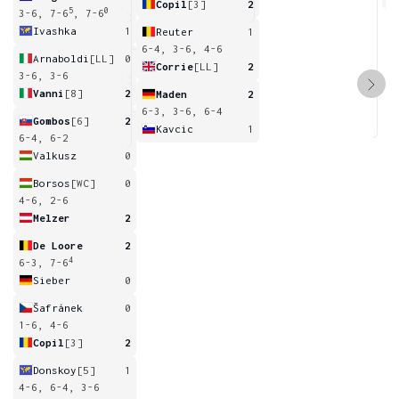
Copil
[3]
2
5
0
3-6, 7-6
, 7-6
Ivashka
1
Reuter
1
6-4, 3-6, 4-6
Arnaboldi
[LL]
0
Corrie
[LL]
2
3-6, 3-6
Vanni
[8]
2
Maden
2
6-3, 3-6, 6-4
Gombos
[6]
2
Kavcic
1
6-4, 6-2
Valkusz
0
Borsos
[WC]
0
4-6, 2-6
Melzer
2
De Loore
2
4
6-3, 7-6
Sieber
0
Šafránek
0
1-6, 4-6
Copil
[3]
2
Donskoy
[5]
1
4-6, 6-4, 3-6