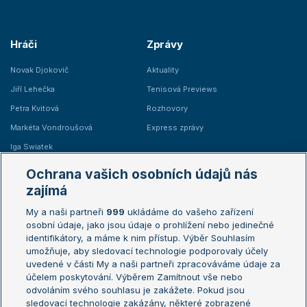
Hráči
Zprávy
Novak Djokovič
Aktuality
Jiří Lehečka
Tenisová Previews
Petra Kvitová
Rozhovory
Markéta Vondroušová
Express zprávy
Iga Swiatek
Marie Bouzková
Ochrana vašich osobních údajů nás
Žebříčky
Kalendář turnajů
zajímá
My a naši partneři
999
ukládáme do vašeho zařízení
Žebříček ATP (muži)
Australian Open
osobní údaje, jako jsou údaje o prohlížení nebo jedinečné
Žebříček WTA (ženy)
French Open
identifikátory, a máme k nim přístup. Výběr Souhlasím
umožňuje, aby sledovací technologie podporovaly účely
Sázkařský žebříček
Wimbledon
uvedené v části My a naši partneři zpracováváme údaje za
US Open
účelem poskytování. Výběrem Zamítnout vše nebo
odvoláním svého souhlasu je zakážete. Pokud jsou
Turnaj mistrů
sledovací technologie zakázány, některé zobrazené