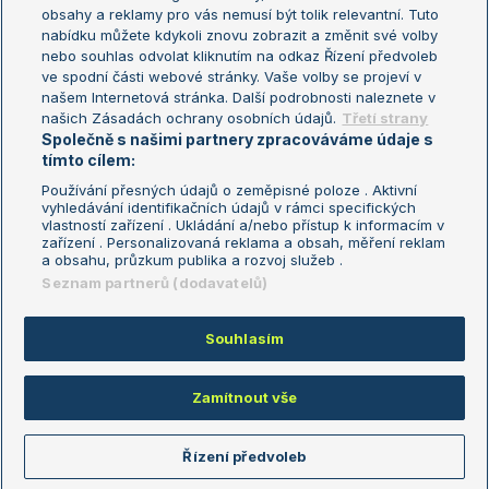
Turnaj mistryň
obsahy a reklamy pro vás nemusí být tolik relevantní. Tuto
Aktualní trendy
nabídku můžete kdykoli znovu zobrazit a změnit své volby
nebo souhlas odvolat kliknutím na odkaz Řízení předvoleb
ve spodní části webové stránky. Vaše volby se projeví v
Fotbalové přestupy
našem Internetová stránka. Další podrobnosti naleznete v
Livesport Daily
našich Zásadách ochrany osobních údajů.
Třetí strany
Společně s našimi partnery zpracováváme údaje s
LS Prague Open
tímto cílem:
Používání přesných údajů o zeměpisné poloze . Aktivní
vyhledávání identifikačních údajů v rámci specifických
vlastností zařízení . Ukládání a/nebo přístup k informacím v
Podmínky užití
Nastavení soukromí
zařízení . Personalizovaná reklama a obsah, měření reklam
GDPR a žurnalistika
Reklama
a obsahu, průzkum publika a rozvoj služeb .
Informace o zpracování osobních
Kontakt
Seznam partnerů (dodavatelů)
údajů
Tiráž
Souhlasím
Copyright © 2008-2026 TenisPortal.cz. Využíváme zpravodajství ČTK.
Zamítnout vše
Řízení předvoleb