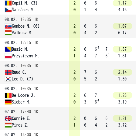
Copil M. (3)
2
6
6
1.17
Šafránek V.
0
1
4
4.16
08.02.
13:35
1K
Gombos N. (6)
2
6
6
1.07
Valkusz M.
0
4
2
6.17
08.02.
12:15
1K
4
Basic M.
2
6
6
7
1.87
1
Przysiezny M.
1
4
7
6
1.81
08.02.
10:35
1K
Ruud C.
2
7
6
2.14
Lee D. (7)
0
5
2
1.60
08.02.
10:35
1K
De Loore J.
2
6
7
1.28
4
Sieber M.
0
3
6
3.19
07.02.
17:40
1K
Corrie E.
2
0
6
6
1.21
Piros Z.
1
6
4
2
3.72
07.02.
14:00
1K