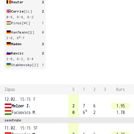
Reuter
2
Corrie
[LL]
2
0-6, 6-4, 6-2
Piros
[WC]
1
Hanfmann
[Q]
0
4
3-6, 6
-7
Maden
2
Kavcic
2
3-6, 6-3, 6-4
Stakhovsky
[2]
1
Zápas
S
1
2
3
Kurs
12.02.
15:15
F
Melzer J.
2
7
6
1.95
6
Fucsovics M.
0
6
2
1.78
semifinále
11.02.
15:15
SF