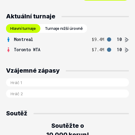
Aktuální turnaje
Hlavní turnaje
Turnaje nižší úrovně
Montreal
$9.4M
10
Toronto WTA
$7.4M
10
Vzájemné zápasy
Soutěž
Soutěžte o
10.000 korun!