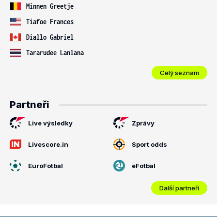
Minnen Greetje
Tiafoe Frances
Diallo Gabriel
Tararudee Lanlana
Celý seznam
Partneři
Live výsledky
Zprávy
Livescore.in
Sport odds
EuroFotbal
eFotbal
Další partneři