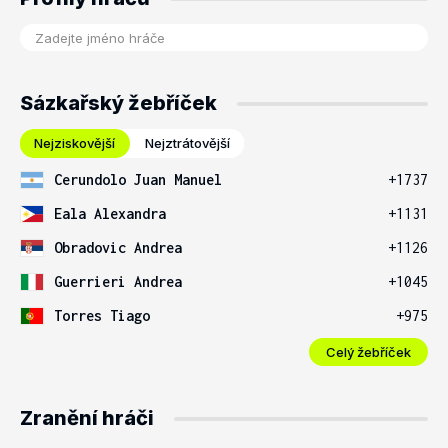
Sázkařský žebříček
Nejziskovější
Nejztrátovější
Cerundolo Juan Manuel
+1737
Eala Alexandra
+1131
Obradovic Andrea
+1126
Guerrieri Andrea
+1045
Torres Tiago
+975
Celý žebříček
Zranění hráči