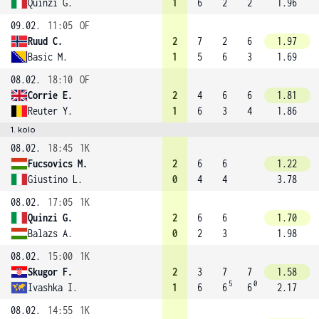
Quinzi G.
1
6
2
2
1.96
09.02.
11:05
OF
Ruud C.
2
7
2
6
1.97
Basic M.
1
5
6
3
1.69
08.02.
18:10
OF
Corrie E.
2
4
6
6
1.81
Reuter Y.
1
6
3
4
1.86
1. kolo
08.02.
18:45
1K
Fucsovics M.
2
6
6
1.22
Giustino L.
0
4
4
3.78
08.02.
17:05
1K
Quinzi G.
2
6
6
1.70
Balazs A.
0
2
3
1.98
08.02.
15:00
1K
Skugor F.
2
3
7
7
1.58
5
0
Ivashka I.
1
6
6
6
2.17
08.02.
14:55
1K