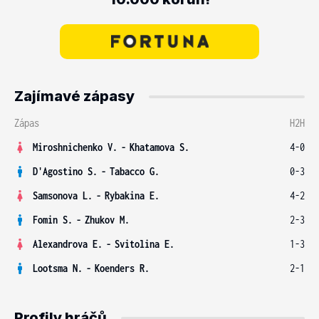
Zajímavé zápasy
Zápas
H2H
Miroshnichenko V.
-
Khatamova S.
4-0
D'Agostino S.
-
Tabacco G.
0-3
Samsonova L.
-
Rybakina E.
4-2
Fomin S.
-
Zhukov M.
2-3
Alexandrova E.
-
Svitolina E.
1-3
Lootsma N.
-
Koenders R.
2-1
Profily hráčů