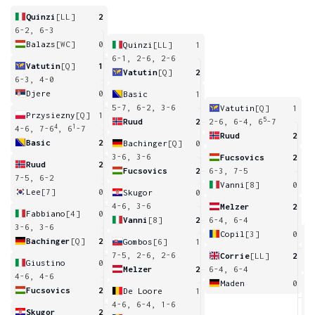
Quinzi
[LL]
2
6-2, 6-3
Balazs
[WC]
0
Quinzi
[LL]
1
6-1, 2-6, 2-6
Vatutin
[Q]
1
Vatutin
[Q]
2
6-3, 4-0
Djere
0
Basic
1
5-7, 6-2, 3-6
Vatutin
[Q]
1
Przysiezny
[Q]
1
5
Ruud
2
2-6, 6-4, 6
-7
4
1
4-6, 7-6
, 6
-7
Ruud
2
Basic
2
Bachinger
[Q]
0
3-6, 3-6
Fucsovics
2
Ruud
2
Fucsovics
2
6-3, 7-5
7-5, 6-2
Vanni
[8]
0
Lee
[7]
0
Skugor
0
4-6, 3-6
Melzer
2
Fabbiano
[4]
0
Vanni
[8]
2
6-4, 6-4
3-6, 3-6
Copil
[3]
0
Bachinger
[Q]
2
Gombos
[6]
1
0
7-5, 2-6, 2-6
Corrie
[LL]
2
Giustino
0
Melzer
2
6-4, 6-4
4-6, 4-6
Maden
0
Fucsovics
2
De Loore
1
6
4-6, 6-4, 1-6
Skugor
2