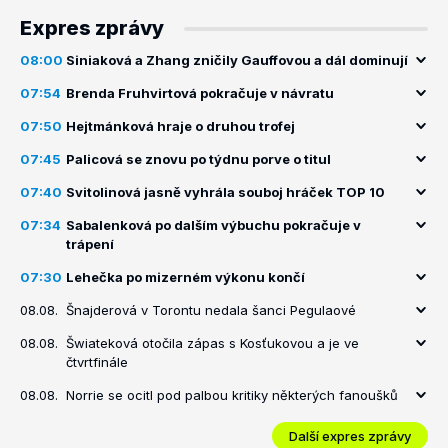
Expres zprávy
08:00
Siniaková a Zhang zničily Gauffovou a dál dominují
07:54
Brenda Fruhvirtová pokračuje v návratu
07:50
Hejtmánková hraje o druhou trofej
07:45
Palicová se znovu po týdnu porve o titul
07:40
Svitolinová jasně vyhrála souboj hráček TOP 10
07:34
Sabalenková po dalším výbuchu pokračuje v
trápení
07:30
Lehečka po mizerném výkonu končí
08.08.
Šnajderová v Torontu nedala šanci Pegulaové
08.08.
Šwiateková otočila zápas s Kosťukovou a je ve
čtvrtfinále
08.08.
Norrie se ocitl pod palbou kritiky některých fanoušků
Další expres zprávy