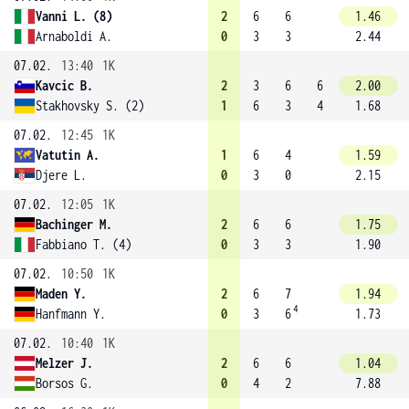
Vanni L. (8)
2
6
6
1.46
Arnaboldi A.
0
3
3
2.44
07.02.
13:40
1K
Kavcic B.
2
3
6
6
2.00
Stakhovsky S. (2)
1
6
3
4
1.68
07.02.
12:45
1K
Vatutin A.
1
6
4
1.59
Djere L.
0
3
0
2.15
07.02.
12:05
1K
Bachinger M.
2
6
6
1.75
Fabbiano T. (4)
0
3
3
1.90
07.02.
10:50
1K
Maden Y.
2
6
7
1.94
4
Hanfmann Y.
0
3
6
1.73
07.02.
10:40
1K
Melzer J.
2
6
6
1.04
Borsos G.
0
4
2
7.88