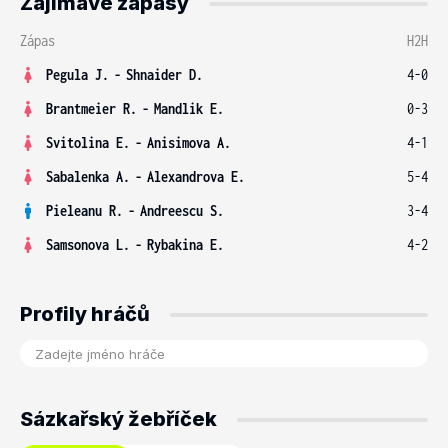
Zajímavé zápasy
Zápas
H2H
Pegula J.
-
Shnaider D.
4-0
Brantmeier R.
-
Mandlik E.
0-3
Svitolina E.
-
Anisimova A.
4-1
Sabalenka A.
-
Alexandrova E.
5-4
Pieleanu R.
-
Andreescu S.
3-4
Samsonova L.
-
Rybakina E.
4-2
Profily hráčů
Sázkařský žebříček