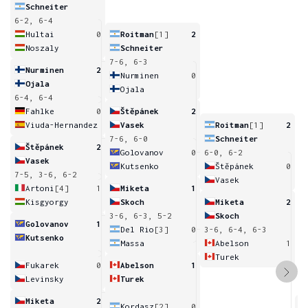
Schneiter
6-2, 6-4
Hultai
0
Roitman
[1]
2
Noszaly
Schneiter
7-6, 6-3
Nurminen
2
Nurminen
0
Ojala
Ojala
6-4, 6-4
Fahlke
0
Štěpánek
2
Viuda-Hernandez
Vasek
Roitman
[1]
2
7-6, 6-0
Schneiter
Štěpánek
2
Golovanov
0
6-0, 6-2
Vasek
Kutsenko
Štěpánek
0
7-5, 3-6, 6-2
Vasek
Artoni
[4]
1
Miketa
1
Kisgyorgy
Skoch
Miketa
2
3-6, 6-3, 5-2
Skoch
Golovanov
1
Del Rio
[3]
0
3-6, 6-4, 6-3
Kutsenko
Massa
Abelson
1
Turek
Fukarek
0
Abelson
1
Levinsky
Turek
Miketa
2
Kordasz
[2]
0