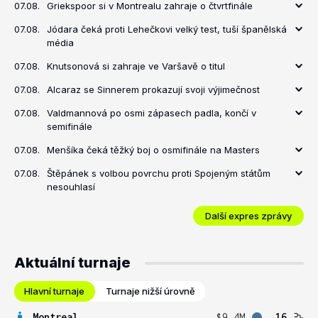
07.08.
Griekspoor si v Montrealu zahraje o čtvrtfinále
07.08.
Jódara čeká proti Lehečkovi velký test, tuší španělská
média
07.08.
Knutsonová si zahraje ve Varšavě o titul
07.08.
Alcaraz se Sinnerem prokazují svoji výjimečnost
07.08.
Valdmannová po osmi zápasech padla, končí v
semifinále
07.08.
Menšíka čeká těžký boj o osmifinále na Masters
07.08.
Štěpánek s volbou povrchu proti Spojeným státům
nesouhlasí
Další expres zprávy
Aktuální turnaje
Hlavní turnaje
Turnaje nižší úrovně
Montreal
$9.4M
16