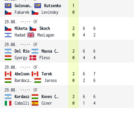
Golovanov
/
Kutsenko
1
Fukarek
/
Levinsky
0
29.08.
--:--
OF
Miketa
/
Skoch
2
6
6
Hadad
/
MacLagan
0
4
2
29.08.
--:--
OF
Del Rio
/
Massa (3)
2
6
6
Gyorgy
/
Pless
0
4
4
29.08.
--:--
OF
Abelson
/
Turek
2
6
7
Bardoczky
/
Jaross
0
2
6
29.08.
--:--
OF
Kordasz
/
Koves (2)
2
6
6
Cobolli
/
Giner
0
1
4