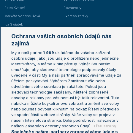
Petra Kvitová
Rozhovory
Markéta Vondroušová
Express zprávy
Iga Swiatek
Marie Bouzková
Ochrana vašich osobních údajů nás
Žebříčky
Kalendář turnajů
zajímá
My a naši partneři
999
ukládáme do vašeho zařízení
Žebříček ATP (muži)
Australian Open
osobní údaje, jako jsou údaje o prohlížení nebo jedinečné
Žebříček WTA (ženy)
French Open
identifikátory, a máme k nim přístup. Výběr Souhlasím
umožňuje, aby sledovací technologie podporovaly účely
Sázkařský žebříček
Wimbledon
uvedené v části My a naši partneři zpracováváme údaje za
US Open
účelem poskytování. Výběrem Zamítnout vše nebo
odvoláním svého souhlasu je zakážete. Pokud jsou
Turnaj mistrů
sledovací technologie zakázány, některé zobrazené
Turnaj mistryň
obsahy a reklamy pro vás nemusí být tolik relevantní. Tuto
Aktualní trendy
nabídku můžete kdykoli znovu zobrazit a změnit své volby
nebo souhlas odvolat kliknutím na odkaz Řízení předvoleb
ve spodní části webové stránky. Vaše volby se projeví v
Fotbalové přestupy
našem Internetová stránka. Další podrobnosti naleznete v
Livesport Daily
našich Zásadách ochrany osobních údajů.
Třetí strany
Společně s našimi partnery zpracováváme údaje s
LS Prague Open