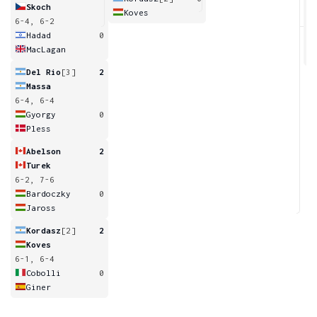
Skoch
Koves
6-4, 6-2
6
Hadad
0
MacLagan
Del Rio
[3]
2
Massa
6-4, 6-4
Gyorgy
0
Pless
Abelson
2
Turek
6-2, 7-6
Bardoczky
0
Jaross
Kordasz
[2]
2
Koves
6-1, 6-4
Cobolli
0
Giner