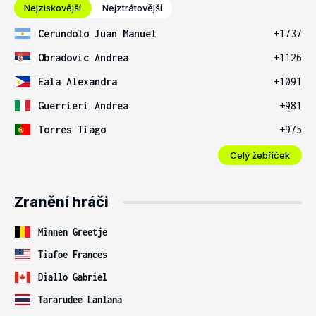
Nejziskovější
Nejztrátovější
Cerundolo Juan Manuel
+1737
Obradovic Andrea
+1126
Eala Alexandra
+1091
Guerrieri Andrea
+981
Torres Tiago
+975
Celý žebříček
Zranění hráči
Minnen Greetje
Tiafoe Frances
Diallo Gabriel
Tararudee Lanlana