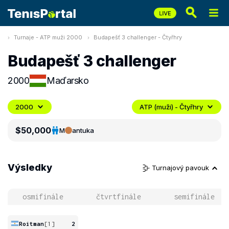
Turnaje - ATP muži 2000
Budapešť 3 challenger - Čtyřhry
Budapešť 3 challenger
2000
Maďarsko
2000
ATP (muži) - Čtyřhry
$50,000
M
antuka
Výsledky
Turnajový pavouk
osmifinále
čtvrtfinále
semifinále
Roitman
[1]
2