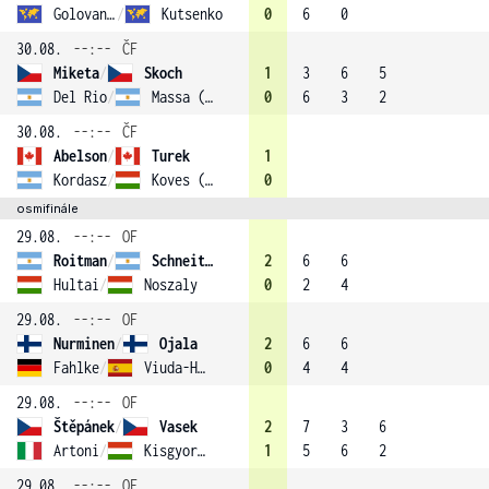
Golovanov
/
Kutsenko
0
6
0
30.08.
--:--
ČF
Miketa
/
Skoch
1
3
6
5
Del Rio
/
Massa (3)
0
6
3
2
30.08.
--:--
ČF
Abelson
/
Turek
1
Kordasz
/
Koves (2)
0
osmifinále
29.08.
--:--
OF
Roitman
/
Schneiter (1)
2
6
6
Hultai
/
Noszaly
0
2
4
29.08.
--:--
OF
Nurminen
/
Ojala
2
6
6
Fahlke
/
Viuda-Hernandez
0
4
4
29.08.
--:--
OF
Štěpánek
/
Vasek
2
7
3
6
Artoni
/
Kisgyorgy (4)
1
5
6
2
29.08.
--:--
OF