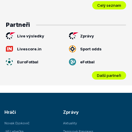
Celý seznam
Partneři
Live výsledky
Zprávy
Livescore.in
Sport odds
EuroFotbal
eFotbal
Další partneři
Hráči
Zprávy
Novak Djokovič
Aktuality
Jiří Lehečka
Tenisová Previews