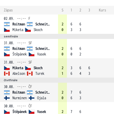
Zápas
S
1
2
3
Kurs
02.09.
--:--
F
Roitman
/
Schneiter (1)
2
6
6
Miketa
/
Skoch
0
3
3
semifinále
31.08.
--:--
SF
Roitman
/
Schneiter (1)
2
6
6
Štěpánek
/
Vasek
0
0
2
31.08.
--:--
SF
Miketa
/
Skoch
2
3
6
6
Abelson
/
Turek
1
6
4
3
čtvrtfinále
30.08.
--:--
ČF
Roitman
/
Schneiter (1)
2
7
6
Nurminen
/
Ojala
0
6
3
30.08.
--:--
ČF
Štěpánek
/
Vasek
2
7
6