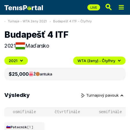
Turnaje - WTA ženy 2021
Budapešť 4 ITF - Čtyřhry
Budapešť 4 ITF
2021
Maďarsko
2021
WTA (ženy) - Čtyřhry
$25,000
Ž
antuka
Výsledky
Turnajový pavouk
osmifinále
čtvrtfinále
semifinále
Potocnik
[1]