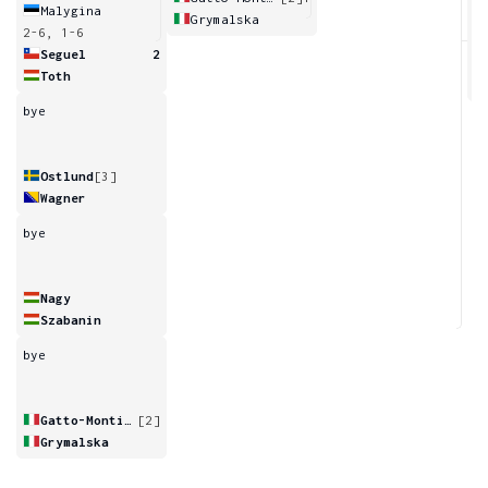
Malygina
Grymalska
2-6, 1-6
Seguel
2
Toth
bye
Ostlund
[3]
Wagner
bye
Nagy
Szabanin
bye
Gatto-Monticone
[2]
Grymalska