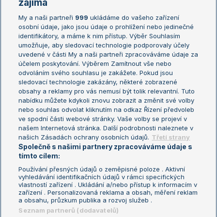
zajímá
My a naši partneři
999
ukládáme do vašeho zařízení
Žebříček ATP (muži)
Australian Open
osobní údaje, jako jsou údaje o prohlížení nebo jedinečné
Žebříček WTA (ženy)
French Open
identifikátory, a máme k nim přístup. Výběr Souhlasím
umožňuje, aby sledovací technologie podporovaly účely
Sázkařský žebříček
Wimbledon
uvedené v části My a naši partneři zpracováváme údaje za
US Open
účelem poskytování. Výběrem Zamítnout vše nebo
odvoláním svého souhlasu je zakážete. Pokud jsou
Turnaj mistrů
sledovací technologie zakázány, některé zobrazené
Turnaj mistryň
obsahy a reklamy pro vás nemusí být tolik relevantní. Tuto
Aktualní trendy
nabídku můžete kdykoli znovu zobrazit a změnit své volby
nebo souhlas odvolat kliknutím na odkaz Řízení předvoleb
ve spodní části webové stránky. Vaše volby se projeví v
Fotbalové přestupy
našem Internetová stránka. Další podrobnosti naleznete v
Livesport Daily
našich Zásadách ochrany osobních údajů.
Třetí strany
Společně s našimi partnery zpracováváme údaje s
LS Prague Open
tímto cílem:
Používání přesných údajů o zeměpisné poloze . Aktivní
vyhledávání identifikačních údajů v rámci specifických
vlastností zařízení . Ukládání a/nebo přístup k informacím v
Podmínky užití
Nastavení soukromí
zařízení . Personalizovaná reklama a obsah, měření reklam
GDPR a žurnalistika
Reklama
a obsahu, průzkum publika a rozvoj služeb .
Informace o zpracování osobních
Kontakt
Seznam partnerů (dodavatelů)
údajů