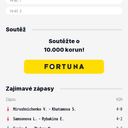
Soutěž
Soutěžte o
10.000 korun!
Zajímavé zápasy
Zápas
H2H
Miroshnichenko V.
-
Khatamova S.
4-0
Samsonova L.
-
Rybakina E.
4-2