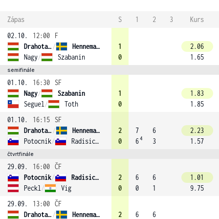
Zápas
S
1
2
3
Kurs
02.10.
12:00
F
Drahota Szabo
/
Hennemann (4)
1
2.06
Nagy
/
Szabanin
0
1.65
semifinále
01.10.
16:30
SF
Nagy
/
Szabanin
1
1.83
Seguel
/
Toth
0
1.85
01.10.
16:15
SF
Drahota Szabo
/
Hennemann (4)
2
7
6
2.23
4
Potocnik
/
Radisic (1)
0
6
3
1.57
čtvrtfinále
29.09.
16:00
ČF
Potocnik
/
Radisic (1)
2
6
6
1.01
Peckl
/
Vig
0
0
1
9.75
29.09.
13:00
ČF
Drahota Szabo
/
Hennemann (4)
2
6
6