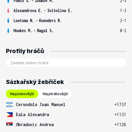
Fomin S.
-
Zhukov M.
2-3
Alexandrova E.
-
Svitolina E.
1-3
Lootsma N.
-
Koenders R.
2-1
Houkes M.
-
Nagal S.
0-2
Profily hráčů
Sázkařský žebříček
Nejziskovější
Nejztrátovější
Cerundolo Juan Manuel
+1737
Eala Alexandra
+1131
Obradovic Andrea
+1126