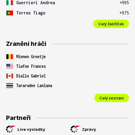
Guerrieri Andrea
+995
Torres Tiago
+975
Celý žebříček
Zranění hráči
Minnen Greetje
Tiafoe Frances
Diallo Gabriel
Tararudee Lanlana
Celý seznam
Partneři
Live výsledky
Zprávy