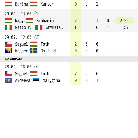
Bartha
/
Kantor
0
3
2
29.09.
13:00
ČF
Nagy
/
Szabanin
2
6
1
10
2.25
Gatto-Monticone
/
Grymalska (2)
1
2
6
7
1.57
29.09.
12:00
ČF
Seguel
/
Toth
2
6
6
Wagner
/
Ostlund (3)
0
0
0
osmifinále
28.09.
16:00
OF
Seguel
/
Toth
2
6
6
Avdeeva
/
Malygina
0
2
1