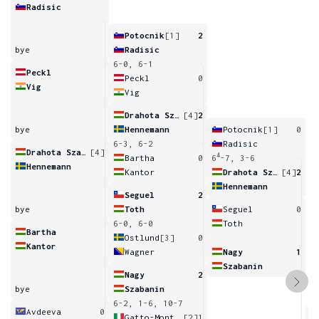
Radisic
Potocnik
[1]
2
bye
Radisic
6-0, 6-1
Peckl
Peckl
0
Vig
Vig
Drahota Szabo
[4]
2
bye
Hennemann
Potocnik
[1]
0
6-3, 6-2
Radisic
Drahota Szabo
[4]
4
Bartha
0
6
-7, 3-6
Hennemann
Kantor
Drahota Szabo
[4]
2
Hennemann
Seguel
2
bye
Toth
Seguel
0
6-0, 6-0
Toth
Bartha
Ostlund
[3]
0
Kantor
Wagner
Nagy
1
Szabanin
Nagy
2
bye
Szabanin
6-2, 1-6, 10-7
Avdeeva
0
Gatto-Monticone
[2]
1