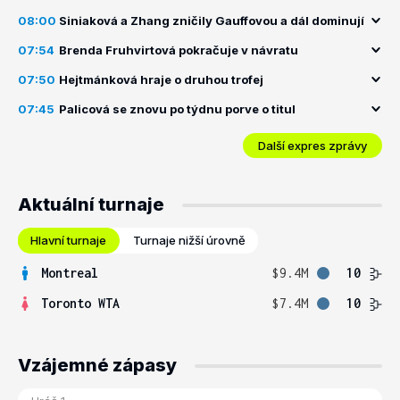
08:00
Siniaková a Zhang zničily Gauffovou a dál dominují
07:54
Brenda Fruhvirtová pokračuje v návratu
07:50
Hejtmánková hraje o druhou trofej
07:45
Palicová se znovu po týdnu porve o titul
Další expres zprávy
Aktuální turnaje
Hlavní turnaje
Turnaje nižší úrovně
Montreal
$9.4M
10
Toronto WTA
$7.4M
10
Vzájemné zápasy