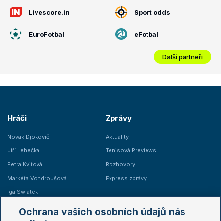
Livescore.in
Sport odds
EuroFotbal
eFotbal
Další partneři
Hráči
Zprávy
Novak Djokovič
Aktuality
Jiří Lehečka
Tenisová Previews
Petra Kvitová
Rozhovory
Markéta Vondroušová
Express zprávy
Iga Swiatek
Marie Bouzková
Ochrana vašich osobních údajů nás
Žebříčky
Kalendář turnajů