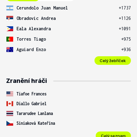
Cerundolo Juan Manuel
+1737
Obradovic Andrea
+1126
Eala Alexandra
+1091
Torres Tiago
+975
Aguiard Enzo
+936
Celý žebříček
Zranění hráči
Tiafoe Frances
Diallo Gabriel
Tararudee Lanlana
Siniaková Kateřina
Celý seznam