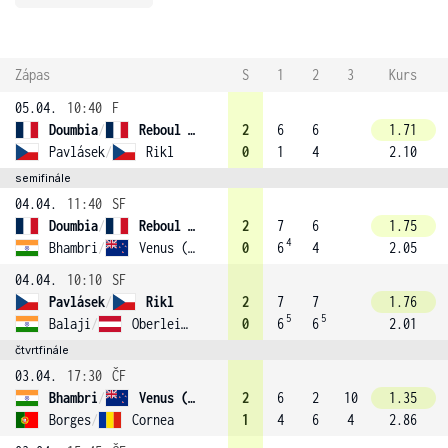
Zápas
S
1
2
3
Kurs
05.04.
10:40
F
Doumbia
/
Reboul (1)
2
6
6
1.71
Pavlásek
/
Rikl
0
1
4
2.10
semifinále
04.04.
11:40
SF
Doumbia
/
Reboul (1)
2
7
6
1.75
4
Bhambri
/
Venus (3)
0
6
4
2.05
04.04.
10:10
SF
Pavlásek
/
Rikl
2
7
7
1.76
5
5
Balaji
/
Oberleitner
0
6
6
2.01
čtvrtfinále
03.04.
17:30
ČF
Bhambri
/
Venus (3)
2
6
2
10
1.35
Borges
/
Cornea
1
4
6
4
2.86