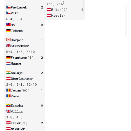
2
7-5, 7-6
Pavlásek
2
Erler
[2]
0
Rikl
Miedler
6-4, 6-4
6
Ho
0
Jebens
Harper
1
Stevenson
6-3, 1-6, 5-10
Frantzen
[4]
2
Haase
Balaji
2
Oberleitner
2-6, 6-1, 12-10
Jecan
[WC]
1
Pavel
Escobar
0
Willis
3-6, 4-6
Erler
[2]
2
Miedler