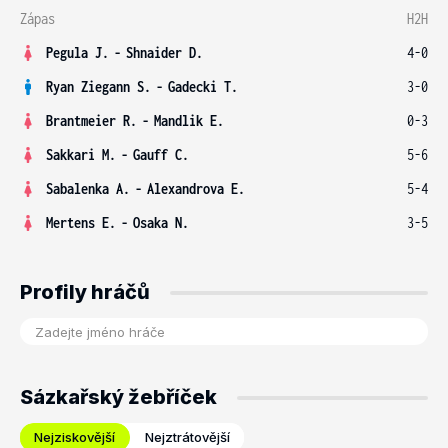
Zápas
H2H
Pegula J.
-
Shnaider D.
4-0
Ryan Ziegann S.
-
Gadecki T.
3-0
Brantmeier R.
-
Mandlik E.
0-3
Sakkari M.
-
Gauff C.
5-6
Sabalenka A.
-
Alexandrova E.
5-4
Mertens E.
-
Osaka N.
3-5
Profily hráčů
Sázkařský žebříček
Nejziskovější
Nejztrátovější