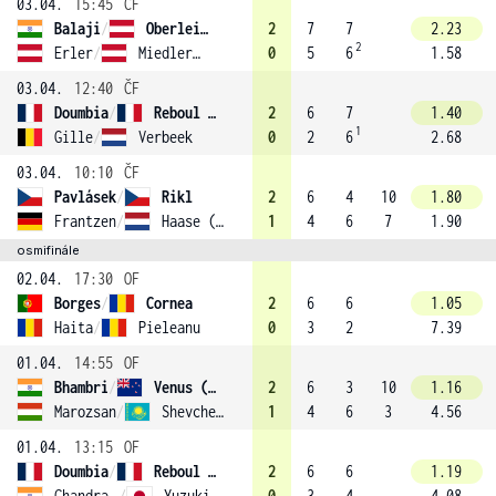
03.04.
15:45
ČF
Balaji
/
Oberleitner
2
7
7
2.23
2
Erler
/
Miedler (2)
0
5
6
1.58
03.04.
12:40
ČF
Doumbia
/
Reboul (1)
2
6
7
1.40
1
Gille
/
Verbeek
0
2
6
2.68
03.04.
10:10
ČF
Pavlásek
/
Rikl
2
6
4
10
1.80
Frantzen
/
Haase (4)
1
4
6
7
1.90
osmifinále
02.04.
17:30
OF
Borges
/
Cornea
2
6
6
1.05
Haita
/
Pieleanu
0
3
2
7.39
01.04.
14:55
OF
Bhambri
/
Venus (3)
2
6
3
10
1.16
Marozsan
/
Shevchenko
1
4
6
3
4.56
01.04.
13:15
OF
Doumbia
/
Reboul (1)
2
6
6
1.19
Chandrasekar
/
Yuzuki
0
3
4
4.08