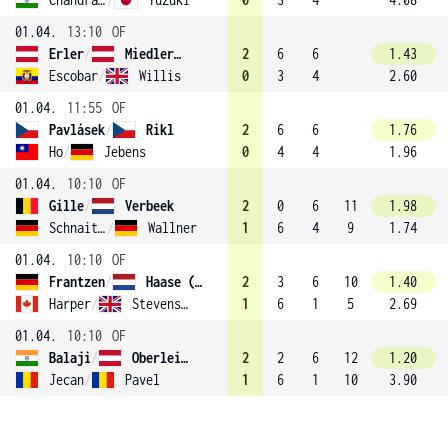
01.04.
13:10
OF
Erler
/
Miedler (2)
2
6
6
1.43
Escobar
/
Willis
0
3
4
2.60
01.04.
11:55
OF
Pavlásek
/
Rikl
2
6
6
1.76
Ho
/
Jebens
0
4
4
1.96
01.04.
10:10
OF
Gille
/
Verbeek
2
0
6
11
1.98
Schnaitter
/
Wallner
1
6
4
9
1.74
01.04.
10:10
OF
Frantzen
/
Haase (4)
2
3
6
10
1.40
Harper
/
Stevenson
1
6
1
5
2.69
01.04.
10:10
OF
Balaji
/
Oberleitner
2
2
6
12
1.20
Jecan
/
Pavel
1
6
1
10
3.90