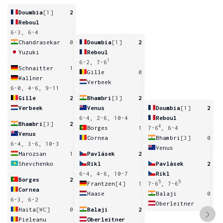
Doumbia
[1]
2
Reboul
6-3, 6-4
Chandrasekar
0
Doumbia
[1]
2
Yuzuki
Reboul
1
6-2, 7-6
Schnaitter
1
Gille
0
Wallner
Verbeek
6-0, 4-6, 9-11
Gille
2
Bhambri
[3]
2
Verbeek
Venus
Doumbia
[1]
2
6-4, 2-6, 10-4
Reboul
Bhambri
[3]
2
4
Borges
1
7-6
, 6-4
Venus
Cornea
Bhambri
[3]
0
6-4, 3-6, 10-3
Venus
Marozsan
1
Pavlásek
2
Shevchenko
Rikl
Pavlásek
2
6-4, 4-6, 10-7
Rikl
Borges
2
5
5
Frantzen
[4]
1
7-6
, 7-6
Cornea
Haase
Balaji
0
6-3, 6-2
Oberleitner
Haita
[WC]
0
Balaji
2
Pieleanu
Oberleitner