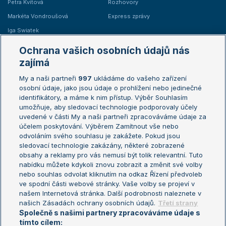
Petra Kvitová
Rozhovory
Markéta Vondroušová
Express zprávy
Iga Swiatek
Marie Bouzková
Ochrana vašich osobních údajů nás
Žebříčky
Kalendář turnajů
zajímá
My a naši partneři
997
ukládáme do vašeho zařízení
Žebříček ATP (muži)
Australian Open
osobní údaje, jako jsou údaje o prohlížení nebo jedinečné
Žebříček WTA (ženy)
French Open
identifikátory, a máme k nim přístup. Výběr Souhlasím
umožňuje, aby sledovací technologie podporovaly účely
Sázkařský žebříček
Wimbledon
uvedené v části My a naši partneři zpracováváme údaje za
US Open
účelem poskytování. Výběrem Zamítnout vše nebo
odvoláním svého souhlasu je zakážete. Pokud jsou
Turnaj mistrů
sledovací technologie zakázány, některé zobrazené
Turnaj mistryň
obsahy a reklamy pro vás nemusí být tolik relevantní. Tuto
Aktualní trendy
nabídku můžete kdykoli znovu zobrazit a změnit své volby
nebo souhlas odvolat kliknutím na odkaz Řízení předvoleb
ve spodní části webové stránky. Vaše volby se projeví v
Fotbalové přestupy
našem Internetová stránka. Další podrobnosti naleznete v
Livesport Daily
našich Zásadách ochrany osobních údajů.
Třetí strany
Společně s našimi partnery zpracováváme údaje s
LS Prague Open
tímto cílem: