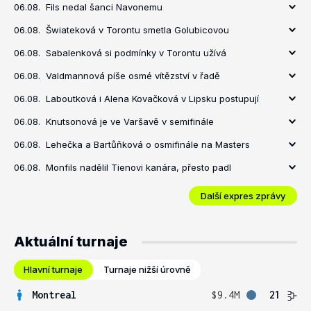
06.08.
Fils nedal šanci Navonemu
06.08.
Šwiateková v Torontu smetla Golubicovou
06.08.
Sabalenková si podmínky v Torontu užívá
06.08.
Valdmannová píše osmé vítězství v řadě
06.08.
Laboutková i Alena Kovačková v Lipsku postupují
06.08.
Knutsonová je ve Varšavě v semifinále
06.08.
Lehečka a Bartůňková o osmifinále na Masters
06.08.
Monfils nadělil Tienovi kanára, přesto padl
Další expres zprávy
Aktuální turnaje
Hlavní turnaje
Turnaje nižší úrovně
Montreal
$9.4M
21