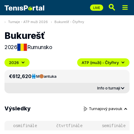
Turnaje - ATP muži 2026
Bukurešť - Čtyřhry
Bukurešť
2026
Rumunsko
2026
ATP (muži) - Čtyřhry
€612,620
M
antuka
Info o turnaji
Výsledky
Turnajový pavouk
osmifinále
čtvrtfinále
semifinále