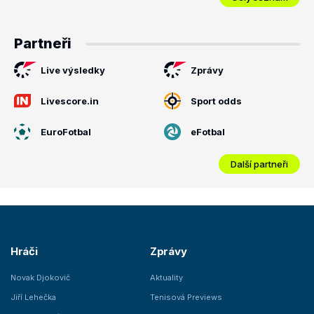
Partneři
Live výsledky
Zprávy
Livescore.in
Sport odds
EuroFotbal
eFotbal
Další partneři
Hráči
Zprávy
Novak Djokovič
Aktuality
Jiří Lehečka
Tenisová Previews