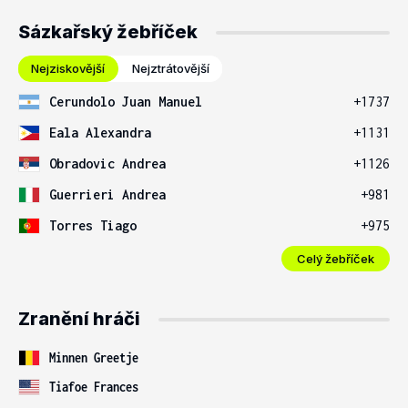
Sázkařský žebříček
Nejziskovější
Nejztrátovější
Cerundolo Juan Manuel
+1737
Eala Alexandra
+1131
Obradovic Andrea
+1126
Guerrieri Andrea
+981
Torres Tiago
+975
Celý žebříček
Zranění hráči
Minnen Greetje
Tiafoe Frances