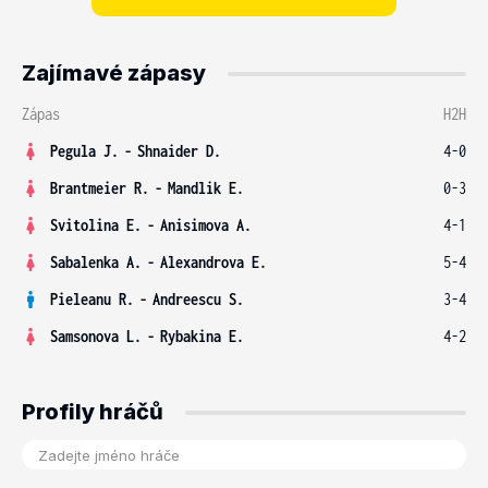
Zajímavé zápasy
Zápas
H2H
Pegula J.
-
Shnaider D.
4-0
Brantmeier R.
-
Mandlik E.
0-3
Svitolina E.
-
Anisimova A.
4-1
Sabalenka A.
-
Alexandrova E.
5-4
Pieleanu R.
-
Andreescu S.
3-4
Samsonova L.
-
Rybakina E.
4-2
Profily hráčů