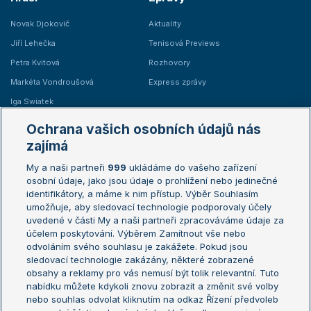
Novak Djokovič
Aktuality
Jiří Lehečka
Tenisová Previews
Petra Kvitová
Rozhovory
Markéta Vondroušová
Express zprávy
Iga Swiatek
Marie Bouzková
Ochrana vašich osobních údajů nás
Žebříčky
Kalendář turnajů
zajímá
My a naši partneři
999
ukládáme do vašeho zařízení
Žebříček ATP (muži)
Australian Open
osobní údaje, jako jsou údaje o prohlížení nebo jedinečné
Žebříček WTA (ženy)
French Open
identifikátory, a máme k nim přístup. Výběr Souhlasím
umožňuje, aby sledovací technologie podporovaly účely
Sázkařský žebříček
Wimbledon
uvedené v části My a naši partneři zpracováváme údaje za
US Open
účelem poskytování. Výběrem Zamítnout vše nebo
odvoláním svého souhlasu je zakážete. Pokud jsou
Turnaj mistrů
sledovací technologie zakázány, některé zobrazené
Turnaj mistryň
obsahy a reklamy pro vás nemusí být tolik relevantní. Tuto
Aktualní trendy
nabídku můžete kdykoli znovu zobrazit a změnit své volby
nebo souhlas odvolat kliknutím na odkaz Řízení předvoleb