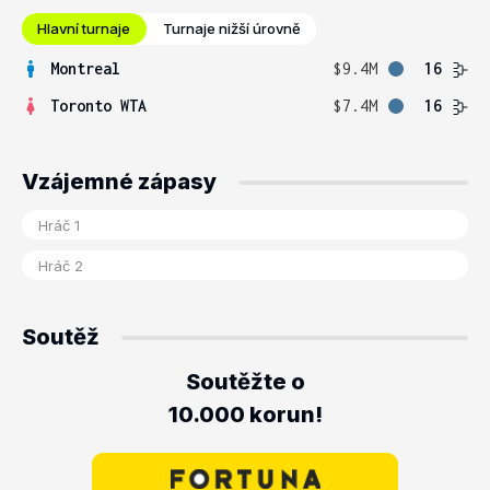
Hlavní turnaje
Turnaje nižší úrovně
Montreal
$9.4M
16
Toronto WTA
$7.4M
16
Vzájemné zápasy
Soutěž
Soutěžte o
10.000 korun!