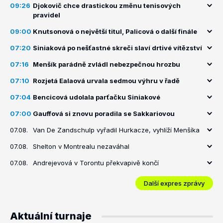
09:26
Djokovič chce drastickou změnu tenisových
pravidel
09:00
Knutsonová o největší titul, Palicová o další finále
07:20
Siniaková po nešťastné skreči slaví drtivé vítězství
07:16
Menšík parádně zvládl nebezpečnou hrozbu
07:10
Rozjetá Ealaová urvala sedmou výhru v řadě
07:04
Bencicová udolala parťačku Siniakové
07:00
Gauffová si znovu poradila se Sakkariovou
07.08.
Van De Zandschulp vyřadil Hurkacze, vyhlíží Menšíka
07.08.
Shelton v Montrealu nezaváhal
07.08.
Andrejevová v Torontu překvapivě končí
Další expres zprávy
Aktuální turnaje