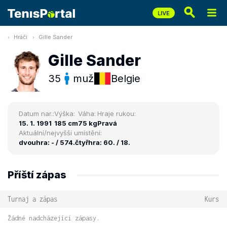
Hráči
Gille Sander
Gille Sander
35
muž
Belgie
Datum nar.:
Výška:
Váha:
Hraje rukou:
15. 1. 1991
185 cm
75 kg
Pravá
Aktuální/nejvyšší umístění:
dvouhra: - / 574.
čtyřhra: 60. / 18.
Příští zápas
Turnaj a zápas
Kurs
Žádné nadcházející zápasy.