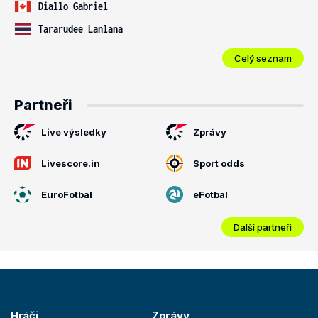
Diallo Gabriel
Tararudee Lanlana
Celý seznam
Partneři
Live výsledky
Zprávy
Livescore.in
Sport odds
EuroFotbal
eFotbal
Další partneři
Hráči
Zprávy