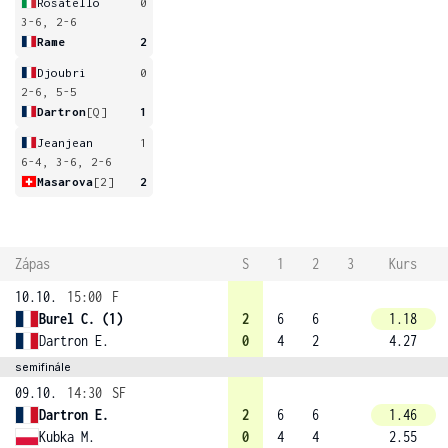
Rosatello
0
3-6, 2-6
Rame
2
Djoubri
0
2-6, 5-5
Dartron
[Q]
1
Jeanjean
1
6-4, 3-6, 2-6
Masarova
[2]
2
Zápas
S
1
2
3
Kurs
10.10.
15:00
F
Burel C. (1)
2
6
6
1.18
Dartron E.
0
4
2
4.27
semifinále
09.10.
14:30
SF
Dartron E.
2
6
6
1.46
Kubka M.
0
4
4
2.55