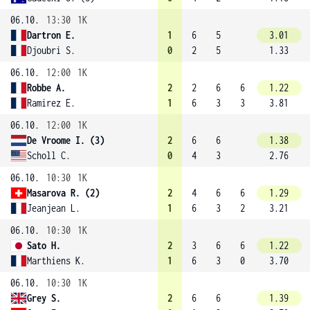
06.10.
13:30
1K
Dartron E.
1
6
5
3.01
Djoubri S.
0
2
5
1.33
06.10.
12:00
1K
Robbe A.
2
2
6
6
1.22
Ramirez E.
1
6
3
3
3.81
06.10.
12:00
1K
De Vroome I. (3)
2
6
6
1.38
Scholl C.
0
4
3
2.76
06.10.
10:30
1K
Masarova R. (2)
2
4
6
6
1.29
Jeanjean L.
1
6
3
2
3.21
06.10.
10:30
1K
Sato H.
2
3
6
6
1.22
Marthiens K.
1
6
3
0
3.70
06.10.
10:30
1K
Grey S.
2
6
6
1.39