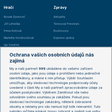
Hráči
Zprávy
Novak Djokovič
Aktuality
Jiří Lehečka
Tenisová Previews
Petra Kvitová
Rozhovory
Markéta Vondroušová
Express zprávy
Iga Swiatek
Marie Bouzková
Ochrana vašich osobních údajů nás
Žebříčky
Kalendář turnajů
zajímá
My a naši partneři
999
ukládáme do vašeho zařízení
Žebříček ATP (muži)
Australian Open
osobní údaje, jako jsou údaje o prohlížení nebo jedinečné
Žebříček WTA (ženy)
French Open
identifikátory, a máme k nim přístup. Výběr Souhlasím
umožňuje, aby sledovací technologie podporovaly účely
Sázkařský žebříček
Wimbledon
uvedené v části My a naši partneři zpracováváme údaje za
US Open
účelem poskytování. Výběrem Zamítnout vše nebo
odvoláním svého souhlasu je zakážete. Pokud jsou
Turnaj mistrů
sledovací technologie zakázány, některé zobrazené
Turnaj mistryň
obsahy a reklamy pro vás nemusí být tolik relevantní. Tuto
Aktualní trendy
nabídku můžete kdykoli znovu zobrazit a změnit své volby