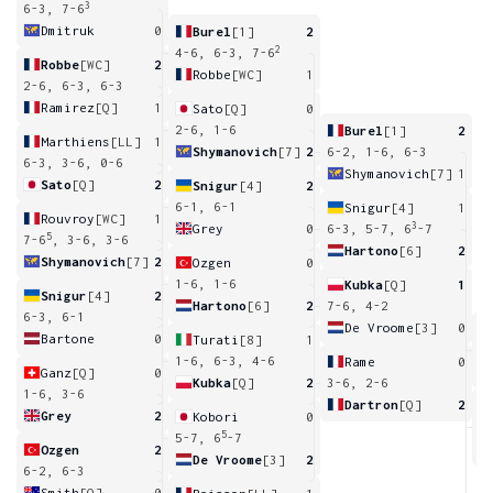
3
6-3, 7-6
Dmitruk
0
Burel
[1]
2
2
4-6, 6-3, 7-6
Robbe
[WC]
2
Robbe
[WC]
1
2-6, 6-3, 6-3
Ramirez
[Q]
1
Sato
[Q]
0
2-6, 1-6
Burel
[1]
2
Marthiens
[LL]
1
Shymanovich
[7]
2
6-2, 1-6, 6-3
6-3, 3-6, 0-6
Shymanovich
[7]
1
Sato
[Q]
2
Snigur
[4]
2
6-1, 6-1
Snigur
[4]
1
Rouvroy
[WC]
1
3
Grey
0
6-3, 5-7, 6
-7
5
7-6
, 3-6, 3-6
Hartono
[6]
2
Shymanovich
[7]
2
Ozgen
0
1-6, 1-6
Kubka
[Q]
1
Snigur
[4]
2
Hartono
[6]
2
7-6, 4-2
6-3, 6-1
De Vroome
[3]
0
Bartone
0
Turati
[8]
1
6
1-6, 6-3, 4-6
Rame
0
Ganz
[Q]
0
Kubka
[Q]
2
3-6, 2-6
1-6, 3-6
Dartron
[Q]
2
Grey
2
Kobori
0
4
5
5-7, 6
-7
Ozgen
2
De Vroome
[3]
2
6-2, 6-3
Smith
[Q]
0