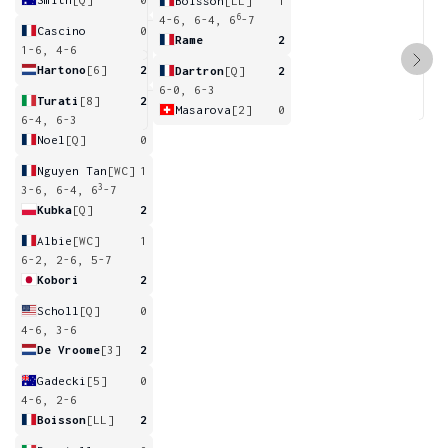
Boisson
[LL]
1
6
4-6, 6-4, 6
-7
Cascino
0
Rame
2
1-6, 4-6
Hartono
[6]
2
Dartron
[Q]
2
6-0, 6-3
Turati
[8]
2
Masarova
[2]
0
6-4, 6-3
Noel
[Q]
0
Nguyen Tan
[WC]
1
3
3-6, 6-4, 6
-7
Kubka
[Q]
2
Albie
[WC]
1
6-2, 2-6, 5-7
Kobori
2
Scholl
[Q]
0
4-6, 3-6
De Vroome
[3]
2
Gadecki
[5]
0
4-6, 2-6
Boisson
[LL]
2