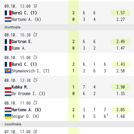
09.10.
13:00
SF
Burel C. (1)
2
6
6
1.57
Hartono A. (6)
0
3
4
2.27
čtvrtfinále
08.10.
16:30
ČF
Dartron E.
2
6
6
2.49
Rame A.
0
3
2
1.47
08.10.
15:00
ČF
Burel C. (1)
2
6
1
6
1.43
Shymanovich I. (7)
1
2
6
3
2.58
08.10.
12:30
ČF
Kubka M.
1
7
4
2.90
De Vroome I. (3)
0
6
2
1.35
08.10.
11:00
ČF
Hartono A. (6)
2
3
7
7
2.05
3
Snigur D. (4)
1
6
5
6
1.68
osmifinále
07.10.
17:00
OF