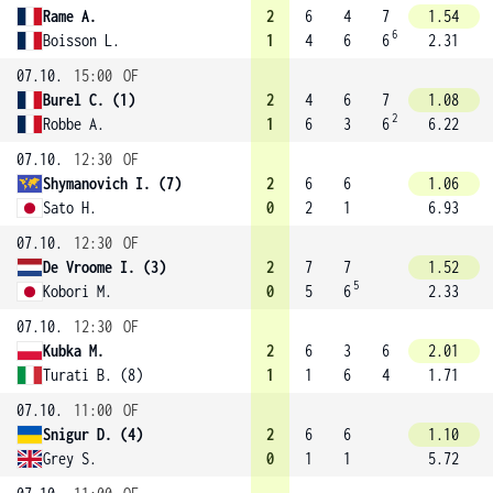
Rame A.
2
6
4
7
1.54
6
Boisson L.
1
4
6
6
2.31
07.10.
15:00
OF
Burel C. (1)
2
4
6
7
1.08
2
Robbe A.
1
6
3
6
6.22
07.10.
12:30
OF
Shymanovich I. (7)
2
6
6
1.06
Sato H.
0
2
1
6.93
07.10.
12:30
OF
De Vroome I. (3)
2
7
7
1.52
5
Kobori M.
0
5
6
2.33
07.10.
12:30
OF
Kubka M.
2
6
3
6
2.01
Turati B. (8)
1
1
6
4
1.71
07.10.
11:00
OF
Snigur D. (4)
2
6
6
1.10
Grey S.
0
1
1
5.72