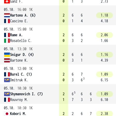
Ganz F.
0
1
3
2.73
05.10.
16:00
1K
Hartono A. (6)
2
6
6
1.18
Cascino E.
0
1
4
4.18
05.10.
15:00
1K
Rame A.
2
6
6
2.06
Rosatello C.
0
3
2
1.66
05.10.
13:30
1K
Snigur D. (4)
2
6
6
1.16
Bartone K.
0
3
1
4.39
05.10.
12:00
1K
Burel C. (1)
2
6
7
1.09
3
Dmitruk K.
0
3
6
6.15
05.10.
10:30
1K
5
Shymanovich I. (7)
2
6
6
6
1.09
Rouvroy M.
1
7
3
3
6.10
05.10.
10:30
1K
Kobori M.
2
2
6
7
2.38