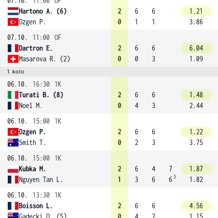
07.10.
11:00
OF
Hartono A. (6)
2
6
6
1.21
Ozgen P.
0
1
1
3.86
07.10.
11:00
OF
Dartron E.
2
6
6
6.04
Masarova R. (2)
0
0
3
1.09
1. kolo
06.10.
16:30
1K
Turati B. (8)
2
6
6
1.48
Noel M.
0
4
3
2.44
06.10.
15:00
1K
Ozgen P.
2
6
6
1.22
Smith T.
0
2
3
3.75
06.10.
15:00
1K
Kubka M.
2
6
4
7
1.87
3
Nguyen Tan L.
1
3
6
6
1.82
06.10.
13:30
1K
Boisson L.
2
6
6
4.56
Gadecki O. (5)
0
4
2
1.15