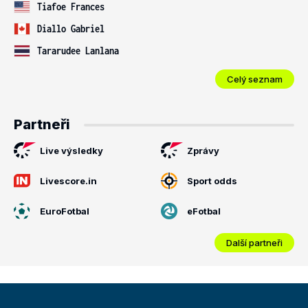
Tiafoe Frances
Diallo Gabriel
Tararudee Lanlana
Celý seznam
Partneři
Live výsledky
Zprávy
Livescore.in
Sport odds
EuroFotbal
eFotbal
Další partneři