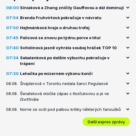
08:00
Siniaková a Zhang zničily Gauffovou a dál dominují
07:54
Brenda Fruhvirtová pokračuje v návratu
07:50
Hejtmánková hraje o druhou trofej
07:45
Palicová se znovu po týdnu porve o titul
07:40
Svitolinová jasně vyhrála souboj hráček TOP 10
07:34
Sabalenková po dalším výbuchu pokračuje v
trápení
07:30
Lehečka po mizerném výkonu končí
08.08.
Šnajderová v Torontu nedala šanci Pegulaové
08.08.
Šwiateková otočila zápas s Kosťukovou a je ve
čtvrtfinále
08.08.
Norrie se ocitl pod palbou kritiky některých fanoušků
Další expres zprávy