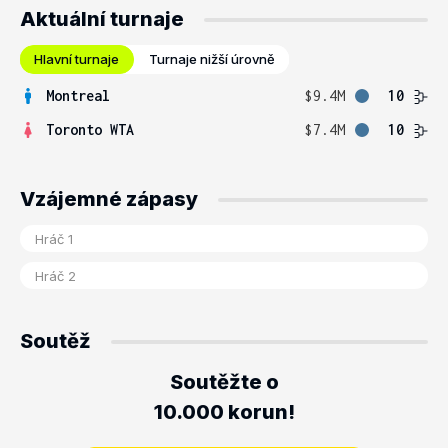
Aktuální turnaje
Hlavní turnaje
Turnaje nižší úrovně
Montreal
$9.4M
10
Toronto WTA
$7.4M
10
Vzájemné zápasy
Soutěž
Soutěžte o
10.000 korun!