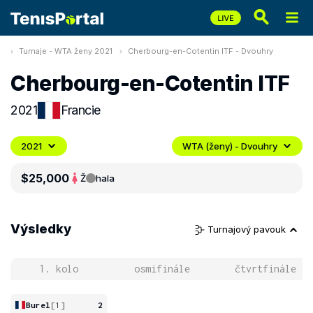
Turnaje - WTA ženy 2021
Cherbourg-en-Cotentin ITF - Dvouhry
Cherbourg-en-Cotentin ITF
2021
Francie
2021
WTA (ženy) - Dvouhry
$25,000
Ž
hala
Výsledky
Turnajový pavouk
1. kolo
osmifinále
čtvrtfinále
Burel
[1]
2