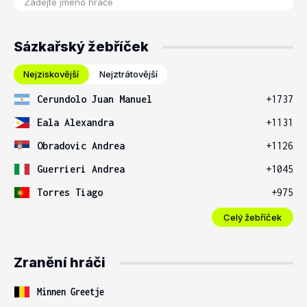
Sázkařský žebříček
Nejziskovější
Nejztrátovější
Cerundolo Juan Manuel
+1737
Eala Alexandra
+1131
Obradovic Andrea
+1126
Guerrieri Andrea
+1045
Torres Tiago
+975
Celý žebříček
Zranění hráči
Minnen Greetje