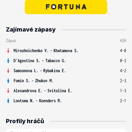
Zajímavé zápasy
Zápas
H2H
Miroshnichenko V.
-
Khatamova S.
4-0
D'Agostino S.
-
Tabacco G.
0-3
Samsonova L.
-
Rybakina E.
4-2
Fomin S.
-
Zhukov M.
2-3
Alexandrova E.
-
Svitolina E.
1-3
Lootsma N.
-
Koenders R.
2-1
Profily hráčů